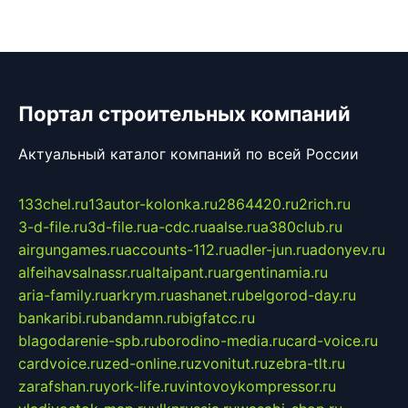
Портал строительных компаний
Актуальный каталог компаний по всей России
133chel.ru
13autor-kolonka.ru
2864420.ru
2rich.ru
3-d-file.ru
3d-file.ru
a-cdc.ru
aalse.ru
a380club.ru
airgungames.ru
accounts-112.ru
adler-jun.ru
adonyev.ru
alfeihavsalnassr.ru
altaipant.ru
argentinamia.ru
aria-family.ru
arkrym.ru
ashanet.ru
belgorod-day.ru
bankaribi.ru
bandamn.ru
bigfatcc.ru
blagodarenie-spb.ru
borodino-media.ru
card-voice.ru
cardvoice.ru
zed-online.ru
zvonitut.ru
zebra-tlt.ru
zarafshan.ru
york-life.ru
vintovoykompressor.ru