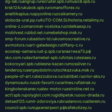
dg-lab.ru
angrup.ru
recruiter.spb.ru
music8.spb.ru
krsk124.ru
kubok.spb.ru
romanofforex.ru
analitikaplus.ru
spyonline.ru
zosikamery.ru
sloboda-ural.pp.ru
AUTO-COM.SU
hohota.net
alimy.ru
online-z.com
aromat-vostoka.ru
otdelkaexp.ru
mobilvest.ru
bbd.net.ru
mebelshop.msk.ru
smp-forum.ru
bastion-td.ru
kosmoscreative.ru
avrmotors.ru
art-galadesign.ru
tiffany-c.ru
ecostep-samara.ru
d-p.spb.ru
галактика73.рф
sko.com.ru
davitamebel-spb.ru
fotsis.ru
tesiaes.ru
kokoroyari.spb.ru
blesna-kazan.ru
mossilver.ru
lenderoq.ru
sergeydobrin.ru
tochkazvuka.msk.ru
people-of-art.ru
bezzubova.ru
clubtibet.ru
orior-aks.ru
dynamoauto.ru
szk-favorit.ru
carlines.ru
flatnsk.ru
kingbolenskaner.ru
alex-motor.ru
astroline.net.ru
act1.spb.ru
polyglot.com.ru
gidlipetsk.ru
ooo-driada.ru
detsad125.ru
mir-zdoroviya.ru
bruslanovo.ru
siterem.ru
council.spb.ru
лодкипатриот.рф
kafekolizey.ru