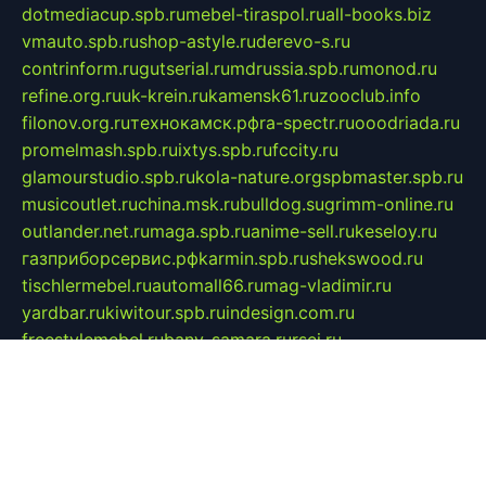
dotmediacup.spb.ru
mebel-tiraspol.ru
all-books.biz
vmauto.spb.ru
shop-astyle.ru
derevo-s.ru
contrinform.ru
gutserial.ru
mdrussia.spb.ru
monod.ru
refine.org.ru
uk-krein.ru
kamensk61.ru
zooclub.info
filonov.org.ru
технокамск.рф
ra-spectr.ru
ooodriada.ru
promelmash.spb.ru
ixtys.spb.ru
fccity.ru
glamourstudio.spb.ru
kola-nature.org
spbmaster.spb.ru
musicoutlet.ru
china.msk.ru
bulldog.su
grimm-online.ru
outlander.net.ru
maga.spb.ru
anime-sell.ru
keseloy.ru
газприборсервис.рф
karmin.spb.ru
shekswood.ru
tischlermebel.ru
automall66.ru
mag-vladimir.ru
yardbar.ru
kiwitour.spb.ru
indesign.com.ru
freestylemebel.ru
bany-samara.ru
rsei.ru
naidisvoyput.ru
mgsn-invest.ru
ipkamerasannce.ru
alicante-house.ru
ibelka74.ru
cozyhouse.info
vlkargalev-studio.ru
700mb.ru
figura-ufa.ru
alina-live.ru
belarusiannews.ru
womenknow.ru
dos-vniimk.ru
sega.net.ru
dv.net.ru
phenomenonsofhistory.com