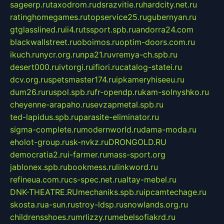
sageerp.ru
taxodrom.ru
dsrazvitie.ru
hardcity.net.ru
ratinghomegames.ru
topservice25.ru
gubernyan.ru
gtglasslined.ru
ii4.ru
tssport.spb.ru
andorra24.com
blackwallstreet.ru
oboimos.ru
optim-doors.com.ru
ikuch.ru
nycr.org.ru
npa21.ru
vremya-ch.spb.ru
desert000.ru
ivtorgi.ru
ifiori.ru
catalog-statei.ru
dcv.org.ru
spetsmaster174.ru
ipkameryhiseeu.ru
dum26.ru
ruspol.spb.ru
fr-opendp.ru
kam-solnyshko.ru
cheyenne-arapaho.ru
sevzapmetal.spb.ru
ted-lapidus.spb.ru
parasite-eliminator.ru
sigma-complete.ru
modernworld.ru
dama-moda.ru
eholot-group.ru
sk-nvkz.ru
DRONGOLD.RU
democratia2.ru
i-farmer.ru
mass-sport.org
jablonex.spb.ru
bookmess.ru
linkword.ru
refineua.com.ru
cs-spec.net.ru
altay-mebel.ru
DNK-THEATRE.RU
mechaniks.spb.ru
ipcamtechage.ru
skosta.ru
a-sun.ru
stroy-ldsp.ru
snowlands.org.ru
childrensshoes.ru
mrlizzy.ru
mebelsofiakrd.ru