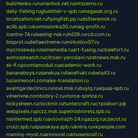
bulizhenko.ru
rumantick.net.ru
mtszerno.ru
daily-fishing.ru
glushiteli-v-spb.ru
megasat.org.ru
localization.net.ru
flyingfish.pp.ru
ds5teremok.ru
aclib.spb.ru
komissionka30.ru
mag-profit.ru
icentre-74.ru
leasing-nsk.ru
hd39.ru
rcd.com.ru
bioprot.ru
deltaextreme.ru
mirkotlov07.ru
mycrossway.ru
temamedia.ru
art-fusing.ru
cbslefort.ru
sunroadwatch.ru
citroen-yaroslavl.ru
ratnews.msk.ru
sk-if.ru
joomlamoduli.ru
academic-work.ru
bananaboys.ru
sanekua.ru
lianafrukt.ru
beta43.ru
tucsonwoori.com
alex-translation.ru
avantgardeclinics.ru
noel.msk.ru
buylq.ru
aquas-spb.ru
vilnerivne.com
bobry-2.ru
vtoroe-solnce.ru
nickysheen.ru
clockmir.ru
huntercraft.ru
стройокт.рф
webpixels.ru
pczz.msk.su
petrodvorets.spb.ru
nsintermed.spb.ru
avtovirazh-24.ru
jazzq.ru
czecot.ru
cruizi.spb.ru
spasskaya.spb.ru
kniris.ru
vkpeople.com
maminy-mysli.ru
arionorel.ru
khuseniosif.ru