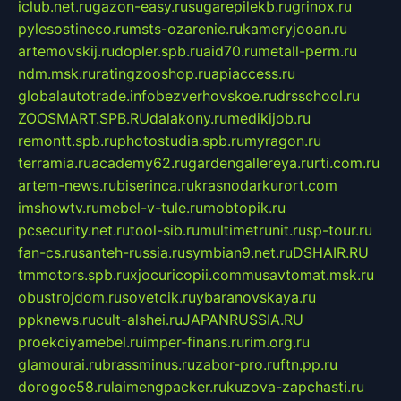
iclub.net.ru
gazon-easy.ru
sugarepilekb.ru
grinox.ru
pylesostineco.ru
msts-ozarenie.ru
kameryjooan.ru
artemovskij.ru
dopler.spb.ru
aid70.ru
metall-perm.ru
ndm.msk.ru
ratingzooshop.ru
apiaccess.ru
globalautotrade.info
bezverhovskoe.ru
drsschool.ru
ZOOSMART.SPB.RU
dalakony.ru
medikijob.ru
remontt.spb.ru
photostudia.spb.ru
myragon.ru
terramia.ru
academy62.ru
gardengallereya.ru
rti.com.ru
artem-news.ru
biserinca.ru
krasnodarkurort.com
imshowtv.ru
mebel-v-tule.ru
mobtopik.ru
pcsecurity.net.ru
tool-sib.ru
multimetrunit.ru
sp-tour.ru
fan-cs.ru
santeh-russia.ru
symbian9.net.ru
DSHAIR.RU
tmmotors.spb.ru
xjocuricopii.com
musavtomat.msk.ru
obustrojdom.ru
sovetcik.ru
ybaranovskaya.ru
ppknews.ru
cult-alshei.ru
JAPANRUSSIA.RU
proekciyamebel.ru
imper-finans.ru
rim.org.ru
glamourai.ru
brassminus.ru
zabor-pro.ru
ftn.pp.ru
dorogoe58.ru
laimengpacker.ru
kuzova-zapchasti.ru