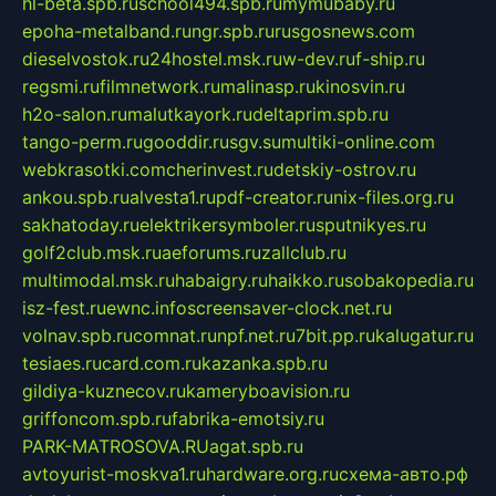
hl-beta.spb.ru
school494.spb.ru
mymubaby.ru
epoha-metalband.ru
ngr.spb.ru
rusgosnews.com
dieselvostok.ru
24hostel.msk.ru
w-dev.ru
f-ship.ru
regsmi.ru
filmnetwork.ru
malinasp.ru
kinosvin.ru
h2o-salon.ru
malutkayork.ru
deltaprim.spb.ru
tango-perm.ru
gooddir.ru
sgv.su
multiki-online.com
webkrasotki.com
cherinvest.ru
detskiy-ostrov.ru
ankou.spb.ru
alvesta1.ru
pdf-creator.ru
nix-files.org.ru
sakhatoday.ru
elektrikersymboler.ru
sputnikyes.ru
golf2club.msk.ru
aeforums.ru
zallclub.ru
multimodal.msk.ru
habaigry.ru
haikko.ru
sobakopedia.ru
isz-fest.ru
ewnc.info
screensaver-clock.net.ru
volnav.spb.ru
comnat.ru
npf.net.ru
7bit.pp.ru
kalugatur.ru
tesiaes.ru
card.com.ru
kazanka.spb.ru
gildiya-kuznecov.ru
kameryboavision.ru
griffoncom.spb.ru
fabrika-emotsiy.ru
PARK-MATROSOVA.RU
agat.spb.ru
avtoyurist-moskva1.ru
hardware.org.ru
схема-авто.рф