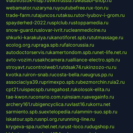
vladivostok-map.ru
vlknrussia.ru
wasabi-shop.ru
webamator.ru
zaryna.ru
youtubefree.ru
x-ton.ru
trade-farm.ru
tajuncos.ru
taksu.ru
tor-lyubov-i-grom.ru
spayderhed-2022.ru
splclub.ru
stoppamedia.ru
snow-guard.ru
slovar-ivrit.ru
cleanmedicine.ru
shkurki-karakulya.ru
kanotiforet.spb.ru
tutmassage.ru
ecolog.org.ru
praga.spb.ru
falcorussia.ru
autodoctorservis.ru
kamertondom.spb.ru
net-life.net.ru
avto-vozim.ru
sakhcamera.ru
alliance-electro.spb.ru
stroyavt.ru
controlweb1.ru
tdsak74.ru
kinzozo-ru.ru
kvotka.ru
iron-snab.ru
costa-bella.ru
eugrus.pp.ru
associaciya39.ru
primexpo.spb.ru
bezmorchin.ru
ia2.ru
cpt21.ru
ispecspb.ru
regahost.ru
kolosok-elita.ru
tae-kwon.ru
consrio.com.ru
insiam.ru
avegainfo.ru
archery161.ru
bigencyclica.ru
vlast16.ru
korru.net
sarmiento.spb.su
extelopedia.ru
lammin-suo.spb.ru
iskatour.spb.ru
snpi.org.ru
running-line.ru
krygeva-spa.ru
chel.net.ru
rust-loco.ru
dugshop.ru