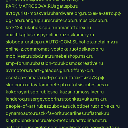
PARK-MATROSOVA.RU
agat.spb.ru
avtoyurist-moskva1.ru
hardware.org.ru
схема-авто.рф
dg-lab.ru
angrup.ru
recruiter.spb.ru
music8.spb.ru
krsk124.ru
kubok.spb.ru
romanofforex.ru
analitikaplus.ru
spyonline.ru
zosikamery.ru
sloboda-ural.pp.ru
AUTO-COM.SU
hohota.net
alimy.ru
online-z.com
aromat-vostoka.ru
otdelkaexp.ru
mobilvest.ru
bbd.net.ru
mebelshop.msk.ru
smp-forum.ru
bastion-td.ru
kosmoscreative.ru
avrmotors.ru
art-galadesign.ru
tiffany-c.ru
ecostep-samara.ru
d-p.spb.ru
галактика73.рф
sko.com.ru
davitamebel-spb.ru
fotsis.ru
tesiaes.ru
kokoroyari.spb.ru
blesna-kazan.ru
mossilver.ru
lenderoq.ru
sergeydobrin.ru
tochkazvuka.msk.ru
people-of-art.ru
bezzubova.ru
clubtibet.ru
orior-aks.ru
dynamoauto.ru
szk-favorit.ru
carlines.ru
flatnsk.ru
kingbolenskaner.ru
alex-motor.ru
astroline.net.ru
act1.spb.ru
polyglot.com.ru
gidlipetsk.ru
ooo-driada.ru