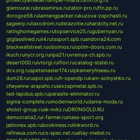
glamourai.ru
brassminus.ru
zabor-pro.ru
ftn.pp.ru
dorogoe58.ru
laimengpacker.ru
kuzova-zapchasti.ru
sageerp.ru
taxodrom.ru
dsrazvitie.ru
hardcity.net.ru
ratinghomegames.ru
topservice25.ru
gubernyan.ru
gtglasslined.ru
ii4.ru
tssport.spb.ru
andorra24.com
blackwallstreet.ru
oboimos.ru
optim-doors.com.ru
ikuch.ru
nycr.org.ru
npa21.ru
vremya-ch.spb.ru
desert000.ru
ivtorgi.ru
ifiori.ru
catalog-statei.ru
dcv.org.ru
spetsmaster174.ru
ipkameryhiseeu.ru
dum26.ru
ruspol.spb.ru
fr-opendp.ru
kam-solnyshko.ru
cheyenne-arapaho.ru
sevzapmetal.spb.ru
ted-lapidus.spb.ru
parasite-eliminator.ru
sigma-complete.ru
modernworld.ru
dama-moda.ru
eholot-group.ru
sk-nvkz.ru
DRONGOLD.RU
democratia2.ru
i-farmer.ru
mass-sport.org
jablonex.spb.ru
bookmess.ru
linkword.ru
refineua.com.ru
cs-spec.net.ru
altay-mebel.ru