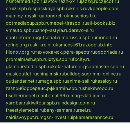
nsintermed.spb.ru
avtovirazh-24.ru
jazzq.ru
czecot.ru
cruizi.spb.ru
spasskaya.spb.ru
kniris.ru
vkpeople.com
maminy-mysli.ru
arionorel.ru
khuseniosif.ru
dotmediacup.spb.ru
mebel-tiraspol.ru
all-books.biz
vmauto.spb.ru
shop-astyle.ru
derevo-s.ru
contrinform.ru
gutserial.ru
mdrussia.spb.ru
monod.ru
refine.org.ru
uk-krein.ru
kamensk61.ru
zooclub.info
filonov.org.ru
технокамск.рф
ra-spectr.ru
ooodriada.ru
promelmash.spb.ru
ixtys.spb.ru
fccity.ru
glamourstudio.spb.ru
kola-nature.org
spbmaster.spb.ru
musicoutlet.ru
china.msk.ru
bulldog.su
grimm-online.ru
outlander.net.ru
maga.spb.ru
anime-sell.ru
keseloy.ru
газприборсервис.рф
karmin.spb.ru
shekswood.ru
tischlermebel.ru
automall66.ru
mag-vladimir.ru
yardbar.ru
kiwitour.spb.ru
indesign.com.ru
freestylemebel.ru
bany-samara.ru
rsei.ru
naidisvoyput.ru
mgsn-invest.ru
ipkamerasannce.ru
alicante-house.ru
ibelka74.ru
cozyhouse.info