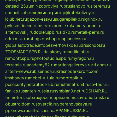
detsad125.ru
mir-zdoroviya.ru
bruslanovo.ru
siterem.ru
council.spb.ru
лодкипатриот.рф
kafekolizey.ru
iclub.net.ru
gazon-easy.ru
sugarepilekb.ru
grinox.ru
pylesostineco.ru
msts-ozarenie.ru
kameryjooan.ru
artemovskij.ru
dopler.spb.ru
aid70.ru
metall-perm.ru
ndm.msk.ru
ratingzooshop.ru
apiaccess.ru
globalautotrade.info
bezverhovskoe.ru
drsschool.ru
ZOOSMART.SPB.RU
dalakony.ru
medikijob.ru
remontt.spb.ru
photostudia.spb.ru
myragon.ru
terramia.ru
academy62.ru
gardengallereya.ru
rti.com.ru
artem-news.ru
biserinca.ru
krasnodarkurort.com
imshowtv.ru
mebel-v-tule.ru
mobtopik.ru
pcsecurity.net.ru
tool-sib.ru
multimetrunit.ru
sp-tour.ru
fan-cs.ru
santeh-russia.ru
symbian9.net.ru
DSHAIR.RU
tmmotors.spb.ru
xjocuricopii.com
musavtomat.msk.ru
obustrojdom.ru
sovetcik.ru
ybaranovskaya.ru
ppknews.ru
cult-alshei.ru
JAPANRUSSIA.RU
proekciyamebel.ru
imper-finans.ru
rim.org.ru