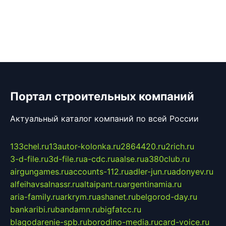
Портал строительных компаний
Актуальный каталог компаний по всей России
133chel.ru
13autor-kolonka.ru
2864420.ru
2rich.ru
3-d-file.ru
3d-file.ru
a-cdc.ru
aalse.ru
a380club.ru
airgungames.ru
accounts-112.ru
adler-jun.ru
adonyev.ru
alfeihavsalnassr.ru
altaipant.ru
argentinamia.ru
aria-family.ru
arkrym.ru
ashanet.ru
belgorod-day.ru
bankaribi.ru
bandamn.ru
bigfatcc.ru
blagodarenie-spb.ru
borodino-media.ru
card-voice.ru