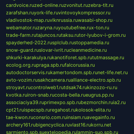
cardvoice.ru
zed-online.ru
zvonitut.ru
zebra-tlt.ru
zarafshan.ru
york-life.ru
vintovoykompressor.ru
vladivostok-map.ru
vlknrussia.ru
wasabi-shop.ru
webamator.ru
zaryna.ru
youtubefree.ru
x-ton.ru
trade-farm.ru
tajuncos.ru
taksu.ru
tor-lyubov-i-grom.ru
spayderhed-2022.ru
splclub.ru
stoppamedia.ru
snow-guard.ru
slovar-ivrit.ru
cleanmedicine.ru
shkurki-karakulya.ru
kanotiforet.spb.ru
tutmassage.ru
ecolog.org.ru
praga.spb.ru
falcorussia.ru
autodoctorservis.ru
kamertondom.spb.ru
net-life.net.ru
avto-vozim.ru
sakhcamera.ru
alliance-electro.spb.ru
stroyavt.ru
controlweb1.ru
tdsak74.ru
kinzozo-ru.ru
kvotka.ru
iron-snab.ru
costa-bella.ru
eugrus.pp.ru
associaciya39.ru
primexpo.spb.ru
bezmorchin.ru
ia2.ru
cpt21.ru
ispecspb.ru
regahost.ru
kolosok-elita.ru
tae-kwon.ru
consrio.com.ru
insiam.ru
avegainfo.ru
archery161.ru
bigencyclica.ru
vlast16.ru
korru.net
sarmiento.spb.su
extelopedia.ru
lammin-suo.spb.ru