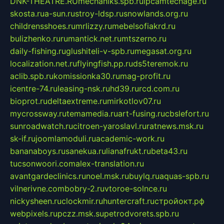
DNK-THEATRE.RU
mechaniks.spb.ru
ipcamtechage.ru
skosta.ru
a-sun.ru
stroy-ldsp.ru
snowlands.org.ru
childrensshoes.ru
mrlizzy.ru
mebelsofiakrd.ru
bulizhenko.ru
rumantick.net.ru
mtszerno.ru
daily-fishing.ru
glushiteli-v-spb.ru
megasat.org.ru
localization.net.ru
flyingfish.pp.ru
ds5teremok.ru
aclib.spb.ru
komissionka30.ru
mag-profit.ru
icentre-74.ru
leasing-nsk.ru
hd39.ru
rcd.com.ru
bioprot.ru
deltaextreme.ru
mirkotlov07.ru
mycrossway.ru
temamedia.ru
art-fusing.ru
cbslefort.ru
sunroadwatch.ru
citroen-yaroslavl.ru
ratnews.msk.ru
sk-if.ru
joomlamoduli.ru
academic-work.ru
bananaboys.ru
sanekua.ru
lianafrukt.ru
beta43.ru
tucsonwoori.com
alex-translation.ru
avantgardeclinics.ru
noel.msk.ru
buylq.ru
aquas-spb.ru
vilnerivne.com
bobry-2.ru
vtoroe-solnce.ru
nickysheen.ru
clockmir.ru
huntercraft.ru
стройокт.рф
webpixels.ru
pczz.msk.su
petrodvorets.spb.ru