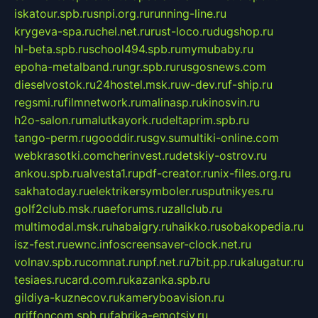
iskatour.spb.ru
snpi.org.ru
running-line.ru
krygeva-spa.ru
chel.net.ru
rust-loco.ru
dugshop.ru
hl-beta.spb.ru
school494.spb.ru
mymubaby.ru
epoha-metalband.ru
ngr.spb.ru
rusgosnews.com
dieselvostok.ru
24hostel.msk.ru
w-dev.ru
f-ship.ru
regsmi.ru
filmnetwork.ru
malinasp.ru
kinosvin.ru
h2o-salon.ru
malutkayork.ru
deltaprim.spb.ru
tango-perm.ru
gooddir.ru
sgv.su
multiki-online.com
webkrasotki.com
cherinvest.ru
detskiy-ostrov.ru
ankou.spb.ru
alvesta1.ru
pdf-creator.ru
nix-files.org.ru
sakhatoday.ru
elektrikersymboler.ru
sputnikyes.ru
golf2club.msk.ru
aeforums.ru
zallclub.ru
multimodal.msk.ru
habaigry.ru
haikko.ru
sobakopedia.ru
isz-fest.ru
ewnc.info
screensaver-clock.net.ru
volnav.spb.ru
comnat.ru
npf.net.ru
7bit.pp.ru
kalugatur.ru
tesiaes.ru
card.com.ru
kazanka.spb.ru
gildiya-kuznecov.ru
kameryboavision.ru
griffoncom.spb.ru
fabrika-emotsiy.ru