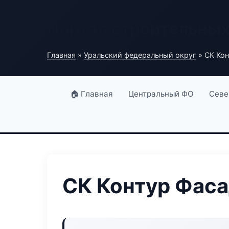
Портал строительны
Главная
»
Уральский федеральный округ
» СК Кон
🏠 Главная
Центральный ФО
Севе
СК Контур Фас