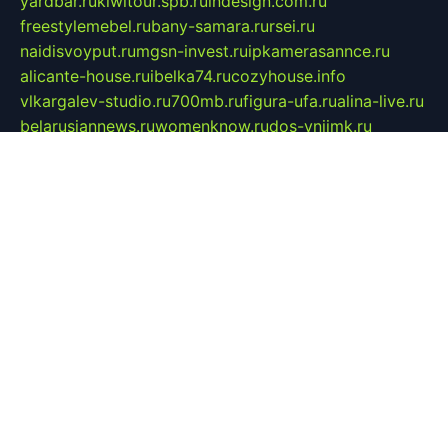
yardbar.ru
kiwitour.spb.ru
indesign.com.ru
freestylemebel.ru
bany-samara.ru
rsei.ru
naidisvoyput.ru
mgsn-invest.ru
ipkamerasannce.ru
alicante-house.ru
ibelka74.ru
cozyhouse.info
vlkargalev-studio.ru
700mb.ru
figura-ufa.ru
alina-live.ru
belarusiannews.ru
womenknow.ru
dos-vniimk.ru
sega.net.ru
dv.net.ru
phenomenonsofhistory.com
telesputnik.net.ru
wall.pp.ru
pylesosroidmi.ru
gtc-clan.ru
cligs.ru
bibikazap.ru
popova.org.ru
netwhistler.spb.ru
bellvil.ru
bonzon.ru
iss-vladik.ru
defiparis.net.ru
las-gryzas.ru
amku.ru
electednews.spb.ru
feather.org.ru
spar72.ru
tankiigri.ru
dominus.com.ru
ibtree.ru
sanykool.pp.ru
unixlib.org.ru
menatep.spb.ru
gartenterrassen.ru
printeka.ru
skvozilka.com.ru
parkovka-pub.ru
lovemobi.ru
art-ru.ru
emulatorz.com.ru
alucomp.com.ru
tatforum.com.ru
alternativa-profi.ru
dermakler.ru
artsurvey.ru
aredir.ru
khimspas.ru
centr-maxi.ru
2018r.ru