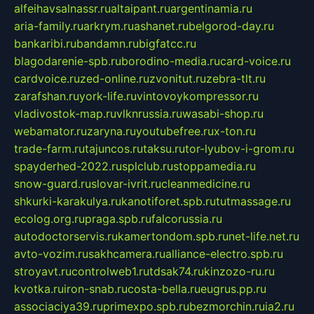
alfeihavsalnassr.ru
altaipant.ru
argentinamia.ru
aria-family.ru
arkrym.ru
ashanet.ru
belgorod-day.ru
bankaribi.ru
bandamn.ru
bigfatcc.ru
blagodarenie-spb.ru
borodino-media.ru
card-voice.ru
cardvoice.ru
zed-online.ru
zvonitut.ru
zebra-tlt.ru
zarafshan.ru
york-life.ru
vintovoykompressor.ru
vladivostok-map.ru
vlknrussia.ru
wasabi-shop.ru
webamator.ru
zaryna.ru
youtubefree.ru
x-ton.ru
trade-farm.ru
tajuncos.ru
taksu.ru
tor-lyubov-i-grom.ru
spayderhed-2022.ru
splclub.ru
stoppamedia.ru
snow-guard.ru
slovar-ivrit.ru
cleanmedicine.ru
shkurki-karakulya.ru
kanotiforet.spb.ru
tutmassage.ru
ecolog.org.ru
praga.spb.ru
falcorussia.ru
autodoctorservis.ru
kamertondom.spb.ru
net-life.net.ru
avto-vozim.ru
sakhcamera.ru
alliance-electro.spb.ru
stroyavt.ru
controlweb1.ru
tdsak74.ru
kinzozo-ru.ru
kvotka.ru
iron-snab.ru
costa-bella.ru
eugrus.pp.ru
associaciya39.ru
primexpo.spb.ru
bezmorchin.ru
ia2.ru