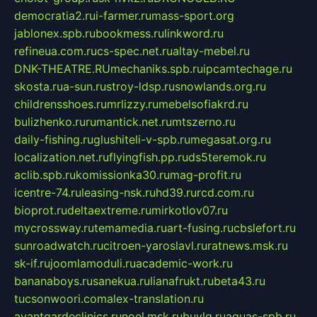
democratia2.ru
i-farmer.ru
mass-sport.org
jablonex.spb.ru
bookmess.ru
linkword.ru
refineua.com.ru
cs-spec.net.ru
altay-mebel.ru
DNK-THEATRE.RU
mechaniks.spb.ru
ipcamtechage.ru
skosta.ru
a-sun.ru
stroy-ldsp.ru
snowlands.org.ru
childrensshoes.ru
mrlizzy.ru
mebelsofiakrd.ru
bulizhenko.ru
rumantick.net.ru
mtszerno.ru
daily-fishing.ru
glushiteli-v-spb.ru
megasat.org.ru
localization.net.ru
flyingfish.pp.ru
ds5teremok.ru
aclib.spb.ru
komissionka30.ru
mag-profit.ru
icentre-74.ru
leasing-nsk.ru
hd39.ru
rcd.com.ru
bioprot.ru
deltaextreme.ru
mirkotlov07.ru
mycrossway.ru
temamedia.ru
art-fusing.ru
cbslefort.ru
sunroadwatch.ru
citroen-yaroslavl.ru
ratnews.msk.ru
sk-if.ru
joomlamoduli.ru
academic-work.ru
bananaboys.ru
sanekua.ru
lianafrukt.ru
beta43.ru
tucsonwoori.com
alex-translation.ru
avantgardeclinics.ru
noel.msk.ru
buylq.ru
aquas-spb.ru