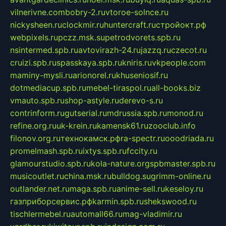
vilnerivne.com
bobry-2.ru
vtoroe-solnce.ru
nickysheen.ru
clockmir.ru
huntercraft.ru
стройокт.рф
webpixels.ru
pczz.msk.su
petrodvorets.spb.ru
nsintermed.spb.ru
avtovirazh-24.ru
jazzq.ru
czecot.ru
cruizi.spb.ru
spasskaya.spb.ru
kniris.ru
vkpeople.com
maminy-mysli.ru
arionorel.ru
khuseniosif.ru
dotmediacup.spb.ru
mebel-tiraspol.ru
all-books.biz
vmauto.spb.ru
shop-astyle.ru
derevo-s.ru
contrinform.ru
gutserial.ru
mdrussia.spb.ru
monod.ru
refine.org.ru
uk-krein.ru
kamensk61.ru
zooclub.info
filonov.org.ru
технокамск.рф
ra-spectr.ru
ooodriada.ru
promelmash.spb.ru
ixtys.spb.ru
fccity.ru
glamourstudio.spb.ru
kola-nature.org
spbmaster.spb.ru
musicoutlet.ru
china.msk.ru
bulldog.su
grimm-online.ru
outlander.net.ru
maga.spb.ru
anime-sell.ru
keseloy.ru
газприборсервис.рф
karmin.spb.ru
shekswood.ru
tischlermebel.ru
automall66.ru
mag-vladimir.ru