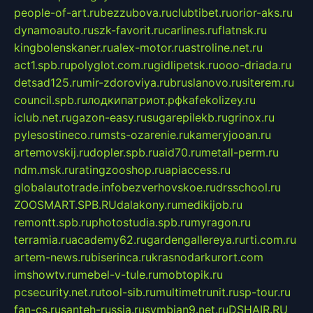
people-of-art.ru
bezzubova.ru
clubtibet.ru
orior-aks.ru
dynamoauto.ru
szk-favorit.ru
carlines.ru
flatnsk.ru
kingbolenskaner.ru
alex-motor.ru
astroline.net.ru
act1.spb.ru
polyglot.com.ru
gidlipetsk.ru
ooo-driada.ru
detsad125.ru
mir-zdoroviya.ru
bruslanovo.ru
siterem.ru
council.spb.ru
лодкипатриот.рф
kafekolizey.ru
iclub.net.ru
gazon-easy.ru
sugarepilekb.ru
grinox.ru
pylesostineco.ru
msts-ozarenie.ru
kameryjooan.ru
artemovskij.ru
dopler.spb.ru
aid70.ru
metall-perm.ru
ndm.msk.ru
ratingzooshop.ru
apiaccess.ru
globalautotrade.info
bezverhovskoe.ru
drsschool.ru
ZOOSMART.SPB.RU
dalakony.ru
medikijob.ru
remontt.spb.ru
photostudia.spb.ru
myragon.ru
terramia.ru
academy62.ru
gardengallereya.ru
rti.com.ru
artem-news.ru
biserinca.ru
krasnodarkurort.com
imshowtv.ru
mebel-v-tule.ru
mobtopik.ru
pcsecurity.net.ru
tool-sib.ru
multimetrunit.ru
sp-tour.ru
fan-cs.ru
santeh-russia.ru
symbian9.net.ru
DSHAIR.RU