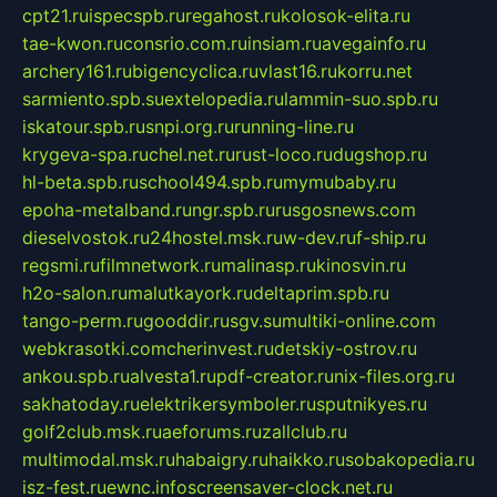
cpt21.ru
ispecspb.ru
regahost.ru
kolosok-elita.ru
tae-kwon.ru
consrio.com.ru
insiam.ru
avegainfo.ru
archery161.ru
bigencyclica.ru
vlast16.ru
korru.net
sarmiento.spb.su
extelopedia.ru
lammin-suo.spb.ru
iskatour.spb.ru
snpi.org.ru
running-line.ru
krygeva-spa.ru
chel.net.ru
rust-loco.ru
dugshop.ru
hl-beta.spb.ru
school494.spb.ru
mymubaby.ru
epoha-metalband.ru
ngr.spb.ru
rusgosnews.com
dieselvostok.ru
24hostel.msk.ru
w-dev.ru
f-ship.ru
regsmi.ru
filmnetwork.ru
malinasp.ru
kinosvin.ru
h2o-salon.ru
malutkayork.ru
deltaprim.spb.ru
tango-perm.ru
gooddir.ru
sgv.su
multiki-online.com
webkrasotki.com
cherinvest.ru
detskiy-ostrov.ru
ankou.spb.ru
alvesta1.ru
pdf-creator.ru
nix-files.org.ru
sakhatoday.ru
elektrikersymboler.ru
sputnikyes.ru
golf2club.msk.ru
aeforums.ru
zallclub.ru
multimodal.msk.ru
habaigry.ru
haikko.ru
sobakopedia.ru
isz-fest.ru
ewnc.info
screensaver-clock.net.ru