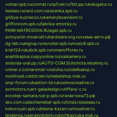
volnav.spb.ru
comnat.ru
npf.net.ru
7bit.pp.ru
kalugatur.ru
tesiaes.ru
card.com.ru
kazanka.spb.ru
gildiya-kuznecov.ru
kameryboavision.ru
griffoncom.spb.ru
fabrika-emotsiy.ru
PARK-MATROSOVA.RU
agat.spb.ru
avtoyurist-moskva1.ru
hardware.org.ru
схема-авто.рф
dg-lab.ru
angrup.ru
recruiter.spb.ru
music8.spb.ru
krsk124.ru
kubok.spb.ru
romanofforex.ru
analitikaplus.ru
spyonline.ru
zosikamery.ru
sloboda-ural.pp.ru
AUTO-COM.SU
hohota.net
alimy.ru
online-z.com
aromat-vostoka.ru
otdelkaexp.ru
mobilvest.ru
bbd.net.ru
mebelshop.msk.ru
smp-forum.ru
bastion-td.ru
kosmoscreative.ru
avrmotors.ru
art-galadesign.ru
tiffany-c.ru
ecostep-samara.ru
d-p.spb.ru
галактика73.рф
sko.com.ru
davitamebel-spb.ru
fotsis.ru
tesiaes.ru
kokoroyari.spb.ru
blesna-kazan.ru
mossilver.ru
lenderoq.ru
sergeydobrin.ru
tochkazvuka.msk.ru