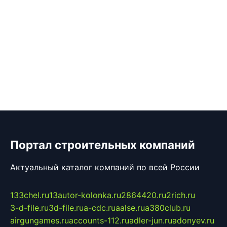
Портал строительных компаний
Актуальный каталог компаний по всей России
133chel.ru
13autor-kolonka.ru
2864420.ru
2rich.ru
3-d-file.ru
3d-file.ru
a-cdc.ru
aalse.ru
a380club.ru
airgungames.ru
accounts-112.ru
adler-jun.ru
adonyev.ru