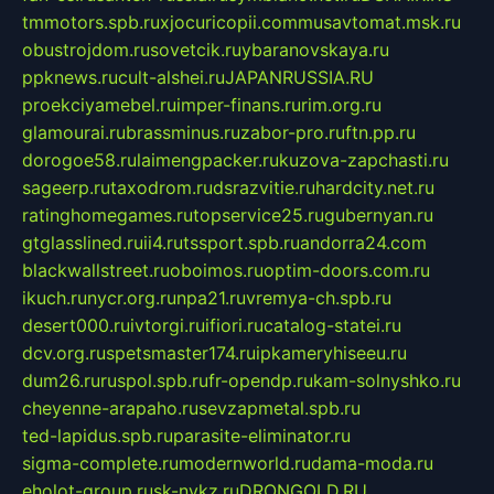
tmmotors.spb.ru
xjocuricopii.com
musavtomat.msk.ru
obustrojdom.ru
sovetcik.ru
ybaranovskaya.ru
ppknews.ru
cult-alshei.ru
JAPANRUSSIA.RU
proekciyamebel.ru
imper-finans.ru
rim.org.ru
glamourai.ru
brassminus.ru
zabor-pro.ru
ftn.pp.ru
dorogoe58.ru
laimengpacker.ru
kuzova-zapchasti.ru
sageerp.ru
taxodrom.ru
dsrazvitie.ru
hardcity.net.ru
ratinghomegames.ru
topservice25.ru
gubernyan.ru
gtglasslined.ru
ii4.ru
tssport.spb.ru
andorra24.com
blackwallstreet.ru
oboimos.ru
optim-doors.com.ru
ikuch.ru
nycr.org.ru
npa21.ru
vremya-ch.spb.ru
desert000.ru
ivtorgi.ru
ifiori.ru
catalog-statei.ru
dcv.org.ru
spetsmaster174.ru
ipkameryhiseeu.ru
dum26.ru
ruspol.spb.ru
fr-opendp.ru
kam-solnyshko.ru
cheyenne-arapaho.ru
sevzapmetal.spb.ru
ted-lapidus.spb.ru
parasite-eliminator.ru
sigma-complete.ru
modernworld.ru
dama-moda.ru
eholot-group.ru
sk-nvkz.ru
DRONGOLD.RU