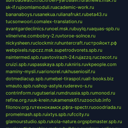
sunroadwatch.ru
citroen-yaroslavl.ru
ratnews.msk.ru
sk-if.ru
joomlamoduli.ru
academic-work.ru
bananaboys.ru
sanekua.ru
lianafrukt.ru
beta43.ru
tucsonwoori.com
alex-translation.ru
avantgardeclinics.ru
noel.msk.ru
buylq.ru
aquas-spb.ru
vilnerivne.com
bobry-2.ru
vtoroe-solnce.ru
nickysheen.ru
clockmir.ru
huntercraft.ru
стройокт.рф
webpixels.ru
pczz.msk.su
petrodvorets.spb.ru
nsintermed.spb.ru
avtovirazh-24.ru
jazzq.ru
czecot.ru
cruizi.spb.ru
spasskaya.spb.ru
kniris.ru
vkpeople.com
maminy-mysli.ru
arionorel.ru
khuseniosif.ru
dotmediacup.spb.ru
mebel-tiraspol.ru
all-books.biz
vmauto.spb.ru
shop-astyle.ru
derevo-s.ru
contrinform.ru
gutserial.ru
mdrussia.spb.ru
monod.ru
refine.org.ru
uk-krein.ru
kamensk61.ru
zooclub.info
filonov.org.ru
технокамск.рф
ra-spectr.ru
ooodriada.ru
promelmash.spb.ru
ixtys.spb.ru
fccity.ru
glamourstudio.spb.ru
kola-nature.org
spbmaster.spb.ru