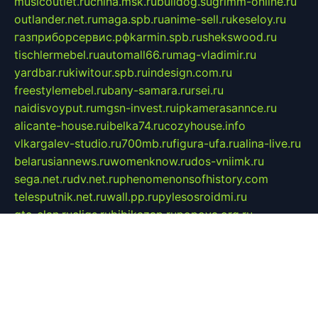
musicoutlet.ru
china.msk.ru
bulldog.su
grimm-online.ru
outlander.net.ru
maga.spb.ru
anime-sell.ru
keseloy.ru
газприборсервис.рф
karmin.spb.ru
shekswood.ru
tischlermebel.ru
automall66.ru
mag-vladimir.ru
yardbar.ru
kiwitour.spb.ru
indesign.com.ru
freestylemebel.ru
bany-samara.ru
rsei.ru
naidisvoyput.ru
mgsn-invest.ru
ipkamerasannce.ru
alicante-house.ru
ibelka74.ru
cozyhouse.info
vlkargalev-studio.ru
700mb.ru
figura-ufa.ru
alina-live.ru
belarusiannews.ru
womenknow.ru
dos-vniimk.ru
sega.net.ru
dv.net.ru
phenomenonsofhistory.com
telesputnik.net.ru
wall.pp.ru
pylesosroidmi.ru
gtc-clan.ru
cligs.ru
bibikazap.ru
popova.org.ru
netwhistler.spb.ru
bellvil.ru
bonzon.ru
iss-vladik.ru
defiparis.net.ru
las-gryzas.ru
amku.ru
electednews.spb.ru
feather.org.ru
spar72.ru
tankiigri.ru
dominus.com.ru
ibtree.ru
sanykool.pp.ru
unixlib.org.ru
menatep.spb.ru
gartenterrassen.ru
printeka.ru