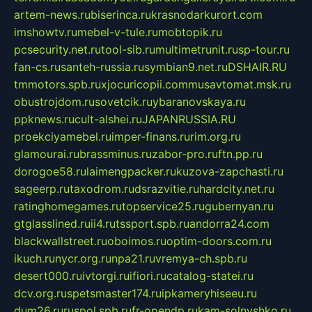
artem-news.ru
biserinca.ru
krasnodarkurort.com
imshowtv.ru
mebel-v-tule.ru
mobtopik.ru
pcsecurity.net.ru
tool-sib.ru
multimetrunit.ru
sp-tour.ru
fan-cs.ru
santeh-russia.ru
symbian9.net.ru
DSHAIR.RU
tmmotors.spb.ru
xjocuricopii.com
musavtomat.msk.ru
obustrojdom.ru
sovetcik.ru
ybaranovskaya.ru
ppknews.ru
cult-alshei.ru
JAPANRUSSIA.RU
proekciyamebel.ru
imper-finans.ru
rim.org.ru
glamourai.ru
brassminus.ru
zabor-pro.ru
ftn.pp.ru
dorogoe58.ru
laimengpacker.ru
kuzova-zapchasti.ru
sageerp.ru
taxodrom.ru
dsrazvitie.ru
hardcity.net.ru
ratinghomegames.ru
topservice25.ru
gubernyan.ru
gtglasslined.ru
ii4.ru
tssport.spb.ru
andorra24.com
blackwallstreet.ru
oboimos.ru
optim-doors.com.ru
ikuch.ru
nycr.org.ru
npa21.ru
vremya-ch.spb.ru
desert000.ru
ivtorgi.ru
ifiori.ru
catalog-statei.ru
dcv.org.ru
spetsmaster174.ru
ipkameryhiseeu.ru
dum26.ru
ruspol.spb.ru
fr-opendp.ru
kam-solnyshko.ru