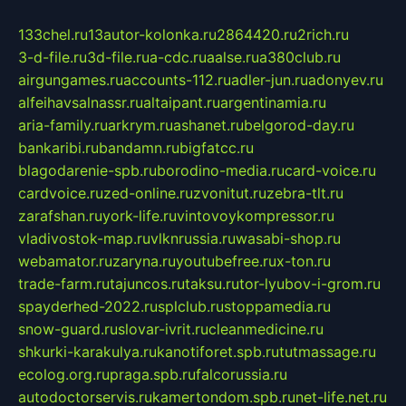
133chel.ru
13autor-kolonka.ru
2864420.ru
2rich.ru
3-d-file.ru
3d-file.ru
a-cdc.ru
aalse.ru
a380club.ru
airgungames.ru
accounts-112.ru
adler-jun.ru
adonyev.ru
alfeihavsalnassr.ru
altaipant.ru
argentinamia.ru
aria-family.ru
arkrym.ru
ashanet.ru
belgorod-day.ru
bankaribi.ru
bandamn.ru
bigfatcc.ru
blagodarenie-spb.ru
borodino-media.ru
card-voice.ru
cardvoice.ru
zed-online.ru
zvonitut.ru
zebra-tlt.ru
zarafshan.ru
york-life.ru
vintovoykompressor.ru
vladivostok-map.ru
vlknrussia.ru
wasabi-shop.ru
webamator.ru
zaryna.ru
youtubefree.ru
x-ton.ru
trade-farm.ru
tajuncos.ru
taksu.ru
tor-lyubov-i-grom.ru
spayderhed-2022.ru
splclub.ru
stoppamedia.ru
snow-guard.ru
slovar-ivrit.ru
cleanmedicine.ru
shkurki-karakulya.ru
kanotiforet.spb.ru
tutmassage.ru
ecolog.org.ru
praga.spb.ru
falcorussia.ru
autodoctorservis.ru
kamertondom.spb.ru
net-life.net.ru