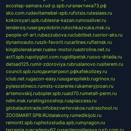
ecostep-samara.ru
d-p.spb.ru
галактика73.рф
sko.com.ru
davitamebel-spb.ru
fotsis.ru
tesiaes.ru
kokoroyari.spb.ru
blesna-kazan.ru
mossilver.ru
lenderoq.ru
sergeydobrin.ru
tochkazvuka.msk.ru
people-of-art.ru
bezzubova.ru
clubtibet.ru
orior-aks.ru
dynamoauto.ru
szk-favorit.ru
carlines.ru
flatnsk.ru
kingbolenskaner.ru
alex-motor.ru
astroline.net.ru
act1.spb.ru
polyglot.com.ru
gidlipetsk.ru
ooo-driada.ru
detsad125.ru
mir-zdoroviya.ru
bruslanovo.ru
siterem.ru
council.spb.ru
лодкипатриот.рф
kafekolizey.ru
iclub.net.ru
gazon-easy.ru
sugarepilekb.ru
grinox.ru
pylesostineco.ru
msts-ozarenie.ru
kameryjooan.ru
artemovskij.ru
dopler.spb.ru
aid70.ru
metall-perm.ru
ndm.msk.ru
ratingzooshop.ru
apiaccess.ru
globalautotrade.info
bezverhovskoe.ru
drsschool.ru
ZOOSMART.SPB.RU
dalakony.ru
medikijob.ru
remontt.spb.ru
photostudia.spb.ru
myragon.ru
terramia.ru
academy62.ru
gardengallereya.ru
rti.com.ru