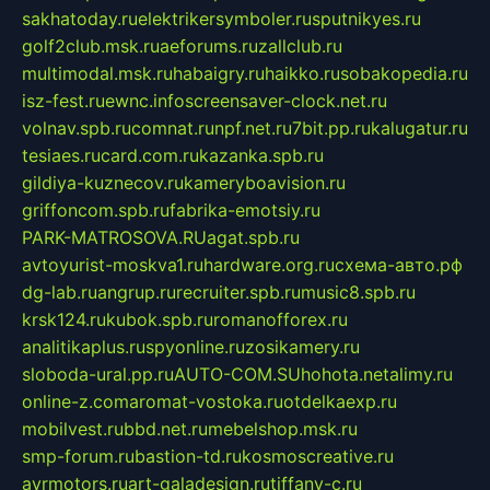
sakhatoday.ru
elektrikersymboler.ru
sputnikyes.ru
golf2club.msk.ru
aeforums.ru
zallclub.ru
multimodal.msk.ru
habaigry.ru
haikko.ru
sobakopedia.ru
isz-fest.ru
ewnc.info
screensaver-clock.net.ru
volnav.spb.ru
comnat.ru
npf.net.ru
7bit.pp.ru
kalugatur.ru
tesiaes.ru
card.com.ru
kazanka.spb.ru
gildiya-kuznecov.ru
kameryboavision.ru
griffoncom.spb.ru
fabrika-emotsiy.ru
PARK-MATROSOVA.RU
agat.spb.ru
avtoyurist-moskva1.ru
hardware.org.ru
схема-авто.рф
dg-lab.ru
angrup.ru
recruiter.spb.ru
music8.spb.ru
krsk124.ru
kubok.spb.ru
romanofforex.ru
analitikaplus.ru
spyonline.ru
zosikamery.ru
sloboda-ural.pp.ru
AUTO-COM.SU
hohota.net
alimy.ru
online-z.com
aromat-vostoka.ru
otdelkaexp.ru
mobilvest.ru
bbd.net.ru
mebelshop.msk.ru
smp-forum.ru
bastion-td.ru
kosmoscreative.ru
avrmotors.ru
art-galadesign.ru
tiffany-c.ru