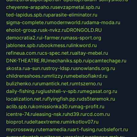
cheyenne-arapaho.ru
sevzapmetal.spb.ru
ted-lapidus.spb.ru
parasite-eliminator.ru
sigma-complete.ru
modernworld.ru
dama-moda.ru
eholot-group.ru
sk-nvkz.ru
DRONGOLD.RU
democratia2.ru
i-farmer.ru
mass-sport.org
jablonex.spb.ru
bookmess.ru
linkword.ru
refineua.com.ru
cs-spec.net.ru
altay-mebel.ru
DNK-THEATRE.RU
mechaniks.spb.ru
ipcamtechage.ru
skosta.ru
a-sun.ru
stroy-ldsp.ru
snowlands.org.ru
childrensshoes.ru
mrlizzy.ru
mebelsofiakrd.ru
bulizhenko.ru
rumantick.net.ru
mtszerno.ru
daily-fishing.ru
glushiteli-v-spb.ru
megasat.org.ru
localization.net.ru
flyingfish.pp.ru
ds5teremok.ru
aclib.spb.ru
komissionka30.ru
mag-profit.ru
icentre-74.ru
leasing-nsk.ru
hd39.ru
rcd.com.ru
bioprot.ru
deltaextreme.ru
mirkotlov07.ru
mycrossway.ru
temamedia.ru
art-fusing.ru
cbslefort.ru