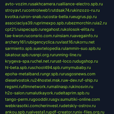
avto-vozim.ru
sakhcamera.ru
alliance-electro.spb.ru
stroyavt.ru
controlweb1.ru
tdsak74.ru
kinzozo-ru.ru
kvotka.ru
iron-snab.ru
costa-bella.ru
eugrus.pp.ru
associaciya39.ru
primexpo.spb.ru
bezmorchin.ru
ia2.ru
cpt21.ru
ispecspb.ru
regahost.ru
kolosok-elita.ru
tae-kwon.ru
consrio.com.ru
insiam.ru
avegainfo.ru
archery161.ru
bigencyclica.ru
vlast16.ru
korru.net
sarmiento.spb.su
extelopedia.ru
lammin-suo.spb.ru
iskatour.spb.ru
snpi.org.ru
running-line.ru
krygeva-spa.ru
chel.net.ru
rust-loco.ru
dugshop.ru
hl-beta.spb.ru
school494.spb.ru
mymubaby.ru
epoha-metalband.ru
ngr.spb.ru
rusgosnews.com
dieselvostok.ru
24hostel.msk.ru
w-dev.ru
f-ship.ru
regsmi.ru
filmnetwork.ru
malinasp.ru
kinosvin.ru
h2o-salon.ru
malutkayork.ru
deltaprim.spb.ru
tango-perm.ru
gooddir.ru
sgv.su
multiki-online.com
webkrasotki.com
cherinvest.ru
detskiy-ostrov.ru
ankou.spb.ru
alvesta1.ru
pdf-creator.ru
nix-files.org.ru