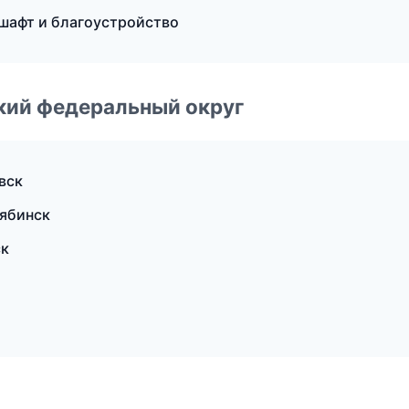
шафт и благоустройство
ский федеральный округ
вск
лябинск
ск