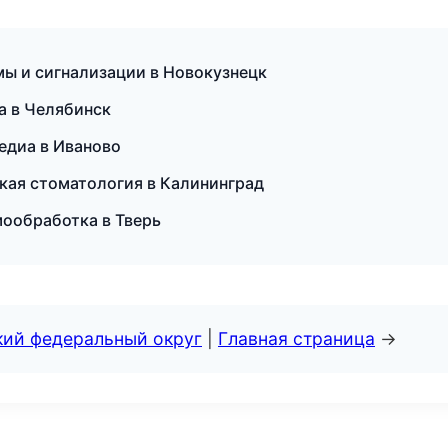
емы и сигнализации в Новокузнецк
ка в Челябинск
медиа в Иваново
ская стоматология в Калининград
мообработка в Тверь
кий федеральный округ
|
Главная страница
→