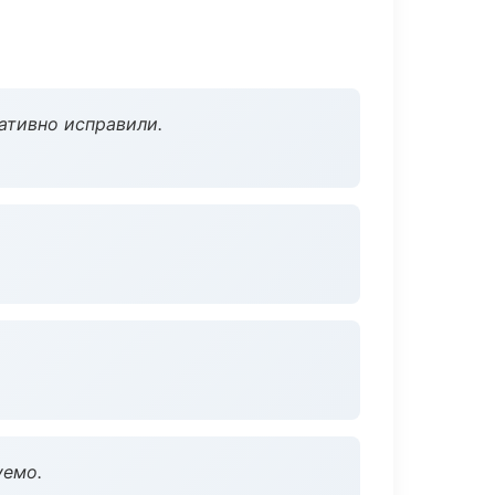
ативно исправили.
уемо.