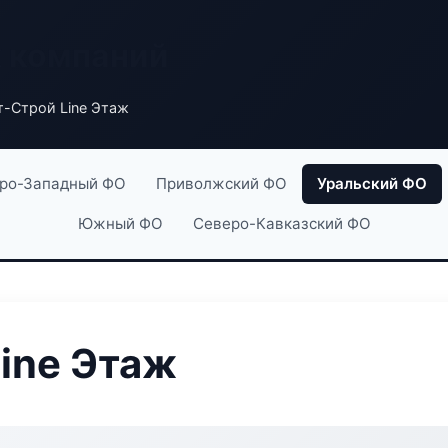
х компаний
т-Строй Line Этаж
ро-Западный ФО
Приволжский ФО
Уральский ФО
Южный ФО
Северо-Кавказский ФО
ine Этаж