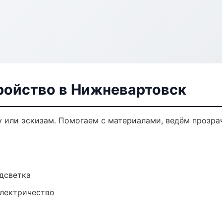
ройство в Нижневартовск
у или эскизам. Помогаем с материалами, ведём прозр
одсветка
электричество