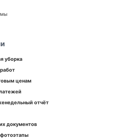
емы
ми
ая уборка
 работ
птовым ценам
платежей
женедельный отчёт
их документов
 фотоэтапы