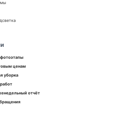
емы
одсветка
ми
 фотоэтапы
птовым ценам
ая уборка
 работ
женедельный отчёт
обращения