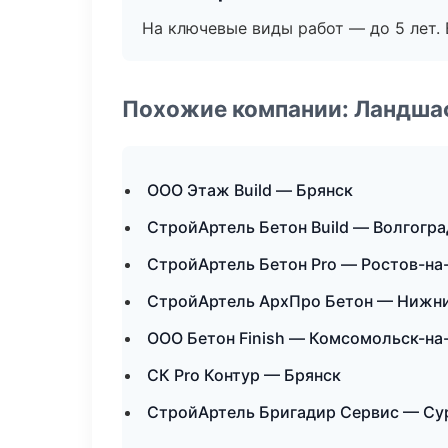
На ключевые виды работ — до 5 лет. 
Похожие компании: Ландшаф
ООО Этаж Build — Брянск
СтройАртель Бетон Build — Волгогра
СтройАртель Бетон Pro — Ростов-на
СтройАртель АрхПро Бетон — Нижн
ООО Бетон Finish — Комсомольск-на
СК Pro Контур — Брянск
СтройАртель Бригадир Сервис — Су