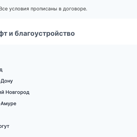
Все условия прописаны в договоре.
т и благоустройство
д
-Дону
ий Новгород
-Амуре
ргут