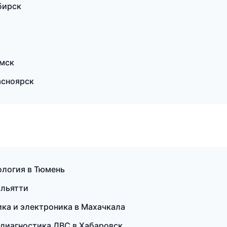
бирск
мск
асноярск
ология в Тюмень
ольятти
ика и электроника в Махачкала
и диагностика ДВС в Хабаровск