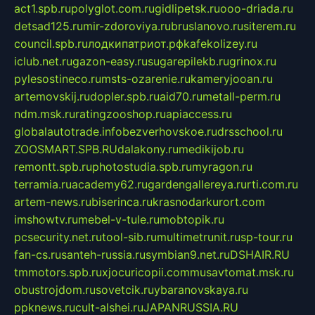
act1.spb.ru
polyglot.com.ru
gidlipetsk.ru
ooo-driada.ru
detsad125.ru
mir-zdoroviya.ru
bruslanovo.ru
siterem.ru
council.spb.ru
лодкипатриот.рф
kafekolizey.ru
iclub.net.ru
gazon-easy.ru
sugarepilekb.ru
grinox.ru
pylesostineco.ru
msts-ozarenie.ru
kameryjooan.ru
artemovskij.ru
dopler.spb.ru
aid70.ru
metall-perm.ru
ndm.msk.ru
ratingzooshop.ru
apiaccess.ru
globalautotrade.info
bezverhovskoe.ru
drsschool.ru
ZOOSMART.SPB.RU
dalakony.ru
medikijob.ru
remontt.spb.ru
photostudia.spb.ru
myragon.ru
terramia.ru
academy62.ru
gardengallereya.ru
rti.com.ru
artem-news.ru
biserinca.ru
krasnodarkurort.com
imshowtv.ru
mebel-v-tule.ru
mobtopik.ru
pcsecurity.net.ru
tool-sib.ru
multimetrunit.ru
sp-tour.ru
fan-cs.ru
santeh-russia.ru
symbian9.net.ru
DSHAIR.RU
tmmotors.spb.ru
xjocuricopii.com
musavtomat.msk.ru
obustrojdom.ru
sovetcik.ru
ybaranovskaya.ru
ppknews.ru
cult-alshei.ru
JAPANRUSSIA.RU