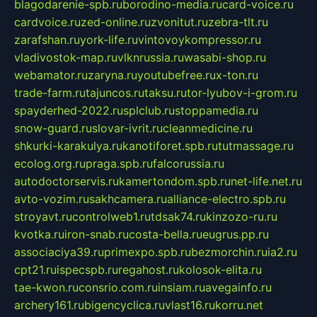
blagodarenie-spb.ru
borodino-media.ru
card-voice.ru
cardvoice.ru
zed-online.ru
zvonitut.ru
zebra-tlt.ru
zarafshan.ru
york-life.ru
vintovoykompressor.ru
vladivostok-map.ru
vlknrussia.ru
wasabi-shop.ru
webamator.ru
zaryna.ru
youtubefree.ru
x-ton.ru
trade-farm.ru
tajuncos.ru
taksu.ru
tor-lyubov-i-grom.ru
spayderhed-2022.ru
splclub.ru
stoppamedia.ru
snow-guard.ru
slovar-ivrit.ru
cleanmedicine.ru
shkurki-karakulya.ru
kanotiforet.spb.ru
tutmassage.ru
ecolog.org.ru
praga.spb.ru
falcorussia.ru
autodoctorservis.ru
kamertondom.spb.ru
net-life.net.ru
avto-vozim.ru
sakhcamera.ru
alliance-electro.spb.ru
stroyavt.ru
controlweb1.ru
tdsak74.ru
kinzozo-ru.ru
kvotka.ru
iron-snab.ru
costa-bella.ru
eugrus.pp.ru
associaciya39.ru
primexpo.spb.ru
bezmorchin.ru
ia2.ru
cpt21.ru
ispecspb.ru
regahost.ru
kolosok-elita.ru
tae-kwon.ru
consrio.com.ru
insiam.ru
avegainfo.ru
archery161.ru
bigencyclica.ru
vlast16.ru
korru.net