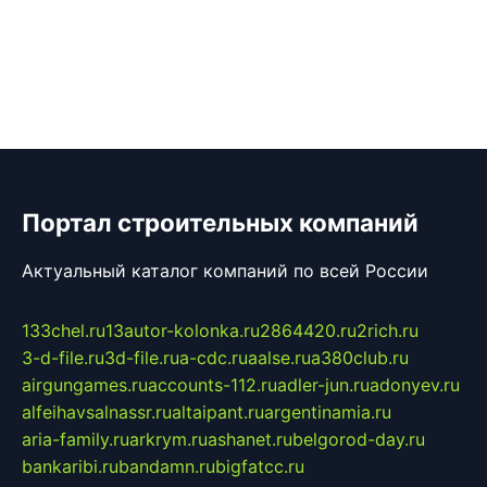
Портал строительных компаний
Актуальный каталог компаний по всей России
133chel.ru
13autor-kolonka.ru
2864420.ru
2rich.ru
3-d-file.ru
3d-file.ru
a-cdc.ru
aalse.ru
a380club.ru
airgungames.ru
accounts-112.ru
adler-jun.ru
adonyev.ru
alfeihavsalnassr.ru
altaipant.ru
argentinamia.ru
aria-family.ru
arkrym.ru
ashanet.ru
belgorod-day.ru
bankaribi.ru
bandamn.ru
bigfatcc.ru