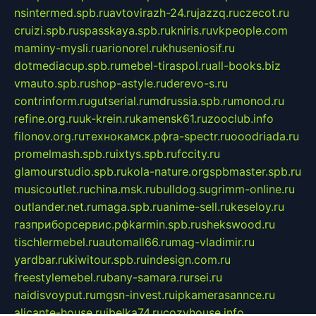
nsintermed.spb.ru
avtovirazh-24.ru
jazzq.ru
czecot.ru
cruizi.spb.ru
spasskaya.spb.ru
kniris.ru
vkpeople.com
maminy-mysli.ru
arionorel.ru
khuseniosif.ru
dotmediacup.spb.ru
mebel-tiraspol.ru
all-books.biz
vmauto.spb.ru
shop-astyle.ru
derevo-s.ru
contrinform.ru
gutserial.ru
mdrussia.spb.ru
monod.ru
refine.org.ru
uk-krein.ru
kamensk61.ru
zooclub.info
filonov.org.ru
технокамск.рф
ra-spectr.ru
ooodriada.ru
promelmash.spb.ru
ixtys.spb.ru
fccity.ru
glamourstudio.spb.ru
kola-nature.org
spbmaster.spb.ru
musicoutlet.ru
china.msk.ru
bulldog.su
grimm-online.ru
outlander.net.ru
maga.spb.ru
anime-sell.ru
keseloy.ru
газприборсервис.рф
karmin.spb.ru
shekswood.ru
tischlermebel.ru
automall66.ru
mag-vladimir.ru
yardbar.ru
kiwitour.spb.ru
indesign.com.ru
freestylemebel.ru
bany-samara.ru
rsei.ru
naidisvoyput.ru
mgsn-invest.ru
ipkamerasannce.ru
alicante-house.ru
ibelka74.ru
cozyhouse.info