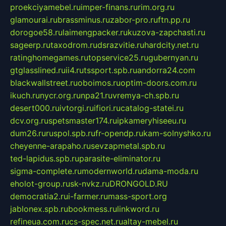
proekciyamebel.ru
imper-finans.ru
rim.org.ru
glamourai.ru
brassminus.ru
zabor-pro.ru
ftn.pp.ru
dorogoe58.ru
laimengpacker.ru
kuzova-zapchasti.ru
sageerp.ru
taxodrom.ru
dsrazvitie.ru
hardcity.net.ru
ratinghomegames.ru
topservice25.ru
gubernyan.ru
gtglasslined.ru
ii4.ru
tssport.spb.ru
andorra24.com
blackwallstreet.ru
oboimos.ru
optim-doors.com.ru
ikuch.ru
nycr.org.ru
npa21.ru
vremya-ch.spb.ru
desert000.ru
ivtorgi.ru
ifiori.ru
catalog-statei.ru
dcv.org.ru
spetsmaster174.ru
ipkameryhiseeu.ru
dum26.ru
ruspol.spb.ru
fr-opendp.ru
kam-solnyshko.ru
cheyenne-arapaho.ru
sevzapmetal.spb.ru
ted-lapidus.spb.ru
parasite-eliminator.ru
sigma-complete.ru
modernworld.ru
dama-moda.ru
eholot-group.ru
sk-nvkz.ru
DRONGOLD.RU
democratia2.ru
i-farmer.ru
mass-sport.org
jablonex.spb.ru
bookmess.ru
linkword.ru
refineua.com.ru
cs-spec.net.ru
altay-mebel.ru