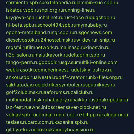
sarmiento.spb.su
extelopedia.ru
lammin-suo.spb.ru
iskatour.spb.ru
snpi.org.ru
running-line.ru
krygeva-spa.ru
chel.net.ru
rust-loco.ru
dugshop.ru
hl-beta.spb.ru
school494.spb.ru
mymubaby.ru
epoha-metalband.ru
ngr.spb.ru
rusgosnews.com
dieselvostok.ru
24hostel.msk.ru
w-dev.ru
f-ship.ru
regsmi.ru
filmnetwork.ru
malinasp.ru
kinosvin.ru
h2o-salon.ru
malutkayork.ru
deltaprim.spb.ru
tango-perm.ru
gooddir.ru
sgv.su
multiki-online.com
webkrasotki.com
cherinvest.ru
detskiy-ostrov.ru
ankou.spb.ru
alvesta1.ru
pdf-creator.ru
nix-files.org.ru
sakhatoday.ru
elektrikersymboler.ru
sputnikyes.ru
golf2club.msk.ru
aeforums.ru
zallclub.ru
multimodal.msk.ru
habaigry.ru
haikko.ru
sobakopedia.ru
isz-fest.ru
ewnc.info
screensaver-clock.net.ru
volnav.spb.ru
comnat.ru
npf.net.ru
7bit.pp.ru
kalugatur.ru
tesiaes.ru
card.com.ru
kazanka.spb.ru
gildiya-kuznecov.ru
kameryboavision.ru