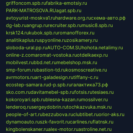
griffoncom.spb.ru
fabrika-emotsiy.ru
PARK-MATROSOVA.RU
agat.spb.ru
avtoyurist-moskva1.ru
hardware.org.ru
схема-авто.рф
dg-lab.ru
angrup.ru
recruiter.spb.ru
music8.spb.ru
krsk124.ru
kubok.spb.ru
romanofforex.ru
analitikaplus.ru
spyonline.ru
zosikamery.ru
sloboda-ural.pp.ru
AUTO-COM.SU
hohota.net
alimy.ru
online-z.com
aromat-vostoka.ru
otdelkaexp.ru
mobilvest.ru
bbd.net.ru
mebelshop.msk.ru
smp-forum.ru
bastion-td.ru
kosmoscreative.ru
avrmotors.ru
art-galadesign.ru
tiffany-c.ru
ecostep-samara.ru
d-p.spb.ru
галактика73.рф
sko.com.ru
davitamebel-spb.ru
fotsis.ru
tesiaes.ru
kokoroyari.spb.ru
blesna-kazan.ru
mossilver.ru
lenderoq.ru
sergeydobrin.ru
tochkazvuka.msk.ru
people-of-art.ru
bezzubova.ru
clubtibet.ru
orior-aks.ru
dynamoauto.ru
szk-favorit.ru
carlines.ru
flatnsk.ru
kingbolenskaner.ru
alex-motor.ru
astroline.net.ru