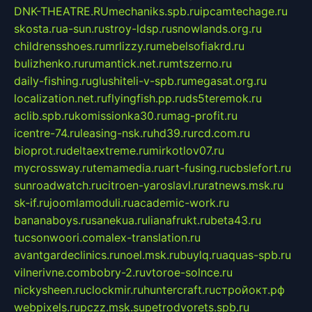
DNK-THEATRE.RU
mechaniks.spb.ru
ipcamtechage.ru
skosta.ru
a-sun.ru
stroy-ldsp.ru
snowlands.org.ru
childrensshoes.ru
mrlizzy.ru
mebelsofiakrd.ru
bulizhenko.ru
rumantick.net.ru
mtszerno.ru
daily-fishing.ru
glushiteli-v-spb.ru
megasat.org.ru
localization.net.ru
flyingfish.pp.ru
ds5teremok.ru
aclib.spb.ru
komissionka30.ru
mag-profit.ru
icentre-74.ru
leasing-nsk.ru
hd39.ru
rcd.com.ru
bioprot.ru
deltaextreme.ru
mirkotlov07.ru
mycrossway.ru
temamedia.ru
art-fusing.ru
cbslefort.ru
sunroadwatch.ru
citroen-yaroslavl.ru
ratnews.msk.ru
sk-if.ru
joomlamoduli.ru
academic-work.ru
bananaboys.ru
sanekua.ru
lianafrukt.ru
beta43.ru
tucsonwoori.com
alex-translation.ru
avantgardeclinics.ru
noel.msk.ru
buylq.ru
aquas-spb.ru
vilnerivne.com
bobry-2.ru
vtoroe-solnce.ru
nickysheen.ru
clockmir.ru
huntercraft.ru
стройокт.рф
webpixels.ru
pczz.msk.su
petrodvorets.spb.ru