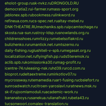
eholot-group.ru
sk-nvkz.ru
DRONGOLD.RU
democratia2.ru
i-farmer.ru
mass-sport.org
jablonex.spb.ru
bookmess.ru
linkword.ru
refineua.com.ru
cs-spec.net.ru
altay-mebel.ru
DNK-THEATRE.RU
mechaniks.spb.ru
ipcamtechage.ru
skosta.ru
a-sun.ru
stroy-ldsp.ru
snowlands.org.ru
childrensshoes.ru
mrlizzy.ru
mebelsofiakrd.ru
bulizhenko.ru
rumantick.net.ru
mtszerno.ru
daily-fishing.ru
glushiteli-v-spb.ru
megasat.org.ru
localization.net.ru
flyingfish.pp.ru
ds5teremok.ru
aclib.spb.ru
komissionka30.ru
mag-profit.ru
icentre-74.ru
leasing-nsk.ru
hd39.ru
rcd.com.ru
bioprot.ru
deltaextreme.ru
mirkotlov07.ru
mycrossway.ru
temamedia.ru
art-fusing.ru
cbslefort.ru
sunroadwatch.ru
citroen-yaroslavl.ru
ratnews.msk.ru
sk-if.ru
joomlamoduli.ru
academic-work.ru
bananaboys.ru
sanekua.ru
lianafrukt.ru
beta43.ru
tucsonwoori.com
alex-translation.ru