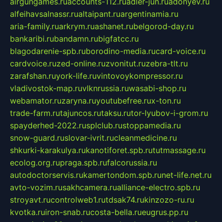
airgungames.ru
accounts-112.ru
adler-jun.ru
adonyev.ru
alfeihavsalnassr.ru
altaipant.ru
argentinamia.ru
aria-family.ru
arkrym.ru
ashanet.ru
belgorod-day.ru
bankaribi.ru
bandamn.ru
bigfatcc.ru
blagodarenie-spb.ru
borodino-media.ru
card-voice.ru
cardvoice.ru
zed-online.ru
zvonitut.ru
zebra-tlt.ru
zarafshan.ru
york-life.ru
vintovoykompressor.ru
vladivostok-map.ru
vlknrussia.ru
wasabi-shop.ru
webamator.ru
zaryna.ru
youtubefree.ru
x-ton.ru
trade-farm.ru
tajuncos.ru
taksu.ru
tor-lyubov-i-grom.ru
spayderhed-2022.ru
splclub.ru
stoppamedia.ru
snow-guard.ru
slovar-ivrit.ru
cleanmedicine.ru
shkurki-karakulya.ru
kanotiforet.spb.ru
tutmassage.ru
ecolog.org.ru
praga.spb.ru
falcorussia.ru
autodoctorservis.ru
kamertondom.spb.ru
net-life.net.ru
avto-vozim.ru
sakhcamera.ru
alliance-electro.spb.ru
stroyavt.ru
controlweb1.ru
tdsak74.ru
kinzozo-ru.ru
kvotka.ru
iron-snab.ru
costa-bella.ru
eugrus.pp.ru