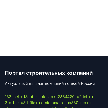
Портал строительных компаний
Актуальный каталог компаний по всей России
133chel.ru
13autor-kolonka.ru
2864420.ru
2rich.ru
3-d-file.ru
3d-file.ru
a-cdc.ru
aalse.ru
a380club.ru