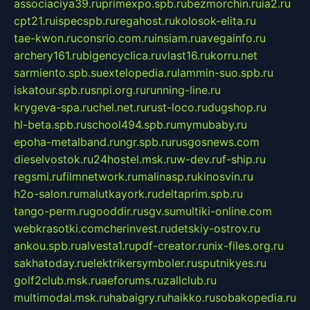
associaciya39.ru
primexpo.spb.ru
bezmorchin.ru
ia2.ru
cpt21.ru
ispecspb.ru
regahost.ru
kolosok-elita.ru
tae-kwon.ru
consrio.com.ru
insiam.ru
avegainfo.ru
archery161.ru
bigencyclica.ru
vlast16.ru
korru.net
sarmiento.spb.su
extelopedia.ru
lammin-suo.spb.ru
iskatour.spb.ru
snpi.org.ru
running-line.ru
krygeva-spa.ru
chel.net.ru
rust-loco.ru
dugshop.ru
hl-beta.spb.ru
school494.spb.ru
mymubaby.ru
epoha-metalband.ru
ngr.spb.ru
rusgosnews.com
dieselvostok.ru
24hostel.msk.ru
w-dev.ru
f-ship.ru
regsmi.ru
filmnetwork.ru
malinasp.ru
kinosvin.ru
h2o-salon.ru
malutkayork.ru
deltaprim.spb.ru
tango-perm.ru
gooddir.ru
sgv.su
multiki-online.com
webkrasotki.com
cherinvest.ru
detskiy-ostrov.ru
ankou.spb.ru
alvesta1.ru
pdf-creator.ru
nix-files.org.ru
sakhatoday.ru
elektrikersymboler.ru
sputnikyes.ru
golf2club.msk.ru
aeforums.ru
zallclub.ru
multimodal.msk.ru
habaigry.ru
haikko.ru
sobakopedia.ru