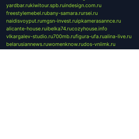
yardbar.ru
kiwitour.spb.ru
indesign.com.ru
freestylemebel.ru
bany-samara.ru
rsei.ru
naidisvoyput.ru
mgsn-invest.ru
ipkamerasannce.ru
alicante-house.ru
ibelka74.ru
cozyhouse.info
vlkargalev-studio.ru
700mb.ru
figura-ufa.ru
alina-live.ru
belarusiannews.ru
womenknow.ru
dos-vniimk.ru
sega.net.ru
dv.net.ru
phenomenonsofhistory.com
telesputnik.net.ru
wall.pp.ru
pylesosroidmi.ru
gtc-clan.ru
cligs.ru
bibikazap.ru
popova.org.ru
netwhistler.spb.ru
bellvil.ru
bonzon.ru
iss-vladik.ru
defiparis.net.ru
las-gryzas.ru
amku.ru
electednews.spb.ru
feather.org.ru
spar72.ru
tankiigri.ru
dominus.com.ru
ibtree.ru
sanykool.pp.ru
unixlib.org.ru
menatep.spb.ru
gartenterrassen.ru
printeka.ru
skvozilka.com.ru
parkovka-pub.ru
lovemobi.ru
art-ru.ru
emulatorz.com.ru
alucomp.com.ru
tatforum.com.ru
alternativa-profi.ru
dermakler.ru
artsurvey.ru
aredir.ru
khimspas.ru
centr-maxi.ru
2018r.ru