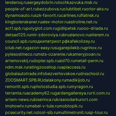
lenderoq.ru
sergeydobrin.ru
tochkazvuka.msk.ru
people-of-art.ru
bezzubova.ru
clubtibet.ru
orior-aks.ru
dynamoauto.ru
szk-favorit.ru
carlines.ru
flatnsk.ru
kingbolenskaner.ru
alex-motor.ru
astroline.net.ru
act1.spb.ru
polyglot.com.ru
gidlipetsk.ru
ooo-driada.ru
detsad125.ru
mir-zdoroviya.ru
bruslanovo.ru
siterem.ru
council.spb.ru
лодкипатриот.рф
kafekolizey.ru
iclub.net.ru
gazon-easy.ru
sugarepilekb.ru
grinox.ru
pylesostineco.ru
msts-ozarenie.ru
kameryjooan.ru
artemovskij.ru
dopler.spb.ru
aid70.ru
metall-perm.ru
ndm.msk.ru
ratingzooshop.ru
apiaccess.ru
globalautotrade.info
bezverhovskoe.ru
drsschool.ru
ZOOSMART.SPB.RU
dalakony.ru
medikijob.ru
remontt.spb.ru
photostudia.spb.ru
myragon.ru
terramia.ru
academy62.ru
gardengallereya.ru
rti.com.ru
artem-news.ru
biserinca.ru
krasnodarkurort.com
imshowtv.ru
mebel-v-tule.ru
mobtopik.ru
pcsecurity.net.ru
tool-sib.ru
multimetrunit.ru
sp-tour.ru