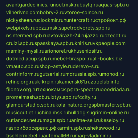
avantgardeclinics.ru
noel.msk.ru
buylq.ru
aquas-spb.ru
vilnerivne.com
bobry-2.ru
vtoroe-solnce.ru
nickysheen.ru
clockmir.ru
huntercraft.ru
стройокт.рф
webpixels.ru
pczz.msk.su
petrodvorets.spb.ru
nsintermed.spb.ru
avtovirazh-24.ru
jazzq.ru
czecot.ru
cruizi.spb.ru
spasskaya.spb.ru
kniris.ru
vkpeople.com
maminy-mysli.ru
arionorel.ru
khuseniosif.ru
dotmediacup.spb.ru
mebel-tiraspol.ru
all-books.biz
vmauto.spb.ru
shop-astyle.ru
derevo-s.ru
contrinform.ru
gutserial.ru
mdrussia.spb.ru
monod.ru
refine.org.ru
uk-krein.ru
kamensk61.ru
zooclub.info
filonov.org.ru
технокамск.рф
ra-spectr.ru
ooodriada.ru
promelmash.spb.ru
ixtys.spb.ru
fccity.ru
glamourstudio.spb.ru
kola-nature.org
spbmaster.spb.ru
musicoutlet.ru
china.msk.ru
bulldog.su
grimm-online.ru
outlander.net.ru
maga.spb.ru
anime-sell.ru
keseloy.ru
газприборсервис.рф
karmin.spb.ru
shekswood.ru
tischlermebel.ru
automall66.ru
mag-vladimir.ru