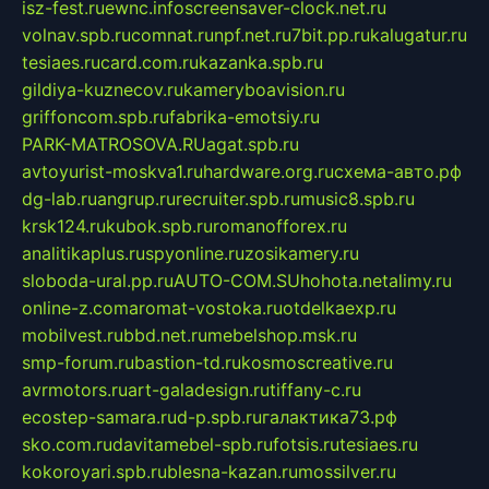
isz-fest.ru
ewnc.info
screensaver-clock.net.ru
volnav.spb.ru
comnat.ru
npf.net.ru
7bit.pp.ru
kalugatur.ru
tesiaes.ru
card.com.ru
kazanka.spb.ru
gildiya-kuznecov.ru
kameryboavision.ru
griffoncom.spb.ru
fabrika-emotsiy.ru
PARK-MATROSOVA.RU
agat.spb.ru
avtoyurist-moskva1.ru
hardware.org.ru
схема-авто.рф
dg-lab.ru
angrup.ru
recruiter.spb.ru
music8.spb.ru
krsk124.ru
kubok.spb.ru
romanofforex.ru
analitikaplus.ru
spyonline.ru
zosikamery.ru
sloboda-ural.pp.ru
AUTO-COM.SU
hohota.net
alimy.ru
online-z.com
aromat-vostoka.ru
otdelkaexp.ru
mobilvest.ru
bbd.net.ru
mebelshop.msk.ru
smp-forum.ru
bastion-td.ru
kosmoscreative.ru
avrmotors.ru
art-galadesign.ru
tiffany-c.ru
ecostep-samara.ru
d-p.spb.ru
галактика73.рф
sko.com.ru
davitamebel-spb.ru
fotsis.ru
tesiaes.ru
kokoroyari.spb.ru
blesna-kazan.ru
mossilver.ru