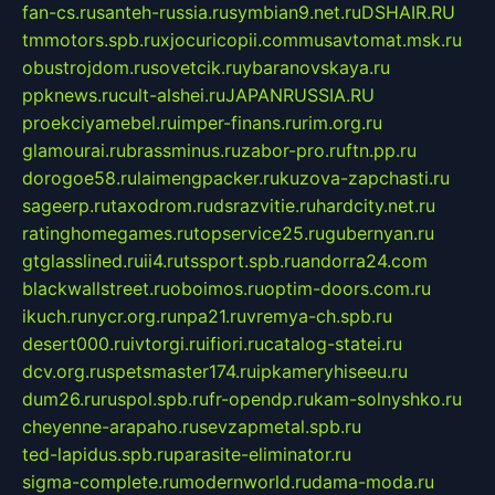
fan-cs.ru
santeh-russia.ru
symbian9.net.ru
DSHAIR.RU
tmmotors.spb.ru
xjocuricopii.com
musavtomat.msk.ru
obustrojdom.ru
sovetcik.ru
ybaranovskaya.ru
ppknews.ru
cult-alshei.ru
JAPANRUSSIA.RU
proekciyamebel.ru
imper-finans.ru
rim.org.ru
glamourai.ru
brassminus.ru
zabor-pro.ru
ftn.pp.ru
dorogoe58.ru
laimengpacker.ru
kuzova-zapchasti.ru
sageerp.ru
taxodrom.ru
dsrazvitie.ru
hardcity.net.ru
ratinghomegames.ru
topservice25.ru
gubernyan.ru
gtglasslined.ru
ii4.ru
tssport.spb.ru
andorra24.com
blackwallstreet.ru
oboimos.ru
optim-doors.com.ru
ikuch.ru
nycr.org.ru
npa21.ru
vremya-ch.spb.ru
desert000.ru
ivtorgi.ru
ifiori.ru
catalog-statei.ru
dcv.org.ru
spetsmaster174.ru
ipkameryhiseeu.ru
dum26.ru
ruspol.spb.ru
fr-opendp.ru
kam-solnyshko.ru
cheyenne-arapaho.ru
sevzapmetal.spb.ru
ted-lapidus.spb.ru
parasite-eliminator.ru
sigma-complete.ru
modernworld.ru
dama-moda.ru