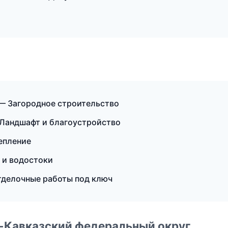
— Загородное строительство
Ландшафт и благоустройство
епление
 и водостоки
тделочные работы под ключ
о-Кавказский федеральный округ