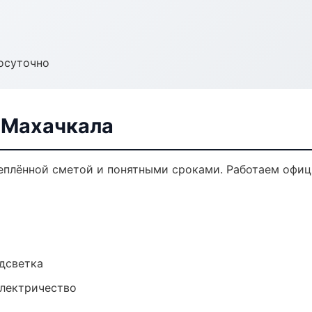
осуточно
 Махачкала
реплённой сметой и понятными сроками. Работаем офиц
одсветка
электричество