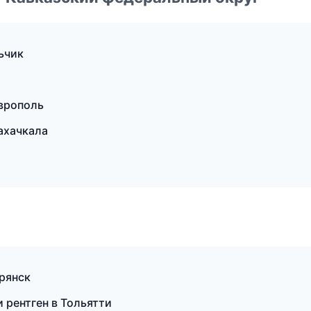
ьчик
врополь
ахачкала
Брянск
 рентген в Тольятти