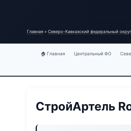
Портал строительны
Главная
»
Северо-Кавказский федеральный окру
🏠 Главная
Центральный ФО
Севе
СтройАртель R