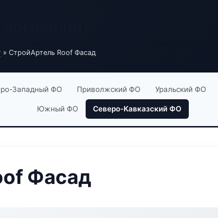
х компаний
г
» СтройАртель Roof Фасад
ро-Западный ФО
Приволжский ФО
Уральский ФО
Южный ФО
Северо-Кавказский ФО
oof Фасад