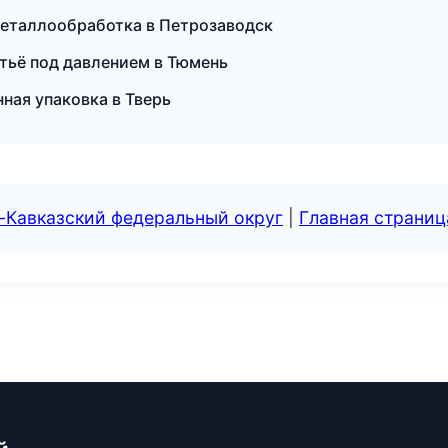
металлообработка в Петрозаводск
итьё под давлением в Тюмень
ая упаковка в Тверь
-Кавказский федеральный округ
|
Главная страниц