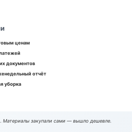
ми
птовым ценам
платежей
их документов
женедельный отчёт
ая уборка
. Материалы закупали сами — вышло дешевле.