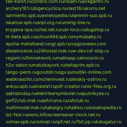
tae-kwon.ru
consrio.com.ru
insiam.ru
avegainfo.ru
archery161.ru
bigencyclica.ru
vlast16.ru
korru.net
sarmiento.spb.su
extelopedia.ru
lammin-suo.spb.ru
iskatour.spb.ru
snpi.org.ru
running-line.ru
krygeva-spa.ru
chel.net.ru
rust-loco.ru
dugshop.ru
hl-beta.spb.ru
school494.spb.ru
mymubaby.ru
epoha-metalband.ru
ngr.spb.ru
rusgosnews.com
dieselvostok.ru
24hostel.msk.ru
w-dev.ru
f-ship.ru
regsmi.ru
filmnetwork.ru
malinasp.ru
kinosvin.ru
h2o-salon.ru
malutkayork.ru
deltaprim.spb.ru
tango-perm.ru
gooddir.ru
sgv.su
multiki-online.com
webkrasotki.com
cherinvest.ru
detskiy-ostrov.ru
ankou.spb.ru
alvesta1.ru
pdf-creator.ru
nix-files.org.ru
sakhatoday.ru
elektrikersymboler.ru
sputnikyes.ru
golf2club.msk.ru
aeforums.ru
zallclub.ru
multimodal.msk.ru
habaigry.ru
haikko.ru
sobakopedia.ru
isz-fest.ru
ewnc.info
screensaver-clock.net.ru
volnav.spb.ru
comnat.ru
npf.net.ru
7bit.pp.ru
kalugatur.ru