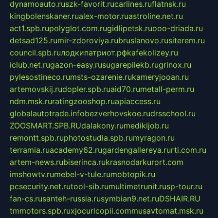
dynamoauto.ru
szk-favorit.ru
carlines.ru
flatnsk.ru
kingbolenskaner.ru
alex-motor.ru
astroline.net.ru
act1.spb.ru
polyglot.com.ru
gidlipetsk.ru
ooo-driada.ru
detsad125.ru
mir-zdoroviya.ru
bruslanovo.ru
siterem.ru
council.spb.ru
лодкипатриот.рф
kafekolizey.ru
iclub.net.ru
gazon-easy.ru
sugarepilekb.ru
grinox.ru
pylesostineco.ru
msts-ozarenie.ru
kameryjooan.ru
artemovskij.ru
dopler.spb.ru
aid70.ru
metall-perm.ru
ndm.msk.ru
ratingzooshop.ru
apiaccess.ru
globalautotrade.info
bezverhovskoe.ru
drsschool.ru
ZOOSMART.SPB.RU
dalakony.ru
medikijob.ru
remontt.spb.ru
photostudia.spb.ru
myragon.ru
terramia.ru
academy62.ru
gardengallereya.ru
rti.com.ru
artem-news.ru
biserinca.ru
krasnodarkurort.com
imshowtv.ru
mebel-v-tule.ru
mobtopik.ru
pcsecurity.net.ru
tool-sib.ru
multimetrunit.ru
sp-tour.ru
fan-cs.ru
santeh-russia.ru
symbian9.net.ru
DSHAIR.RU
tmmotors.spb.ru
xjocuricopii.com
musavtomat.msk.ru