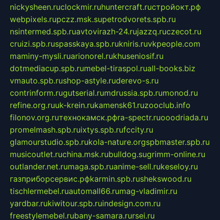
nickysheen.ru
clockmir.ru
huntercraft.ru
стройокт.рф
webpixels.ru
pczz.msk.su
petrodvorets.spb.ru
nsintermed.spb.ru
avtovirazh-24.ru
jazzq.ru
czecot.ru
cruizi.spb.ru
spasskaya.spb.ru
kniris.ru
vkpeople.com
maminy-mysli.ru
arionorel.ru
khuseniosif.ru
dotmediacup.spb.ru
mebel-tiraspol.ru
all-books.biz
vmauto.spb.ru
shop-astyle.ru
derevo-s.ru
contrinform.ru
gutserial.ru
mdrussia.spb.ru
monod.ru
refine.org.ru
uk-krein.ru
kamensk61.ru
zooclub.info
filonov.org.ru
технокамск.рф
ra-spectr.ru
ooodriada.ru
promelmash.spb.ru
ixtys.spb.ru
fccity.ru
glamourstudio.spb.ru
kola-nature.org
spbmaster.spb.ru
musicoutlet.ru
china.msk.ru
bulldog.su
grimm-online.ru
outlander.net.ru
maga.spb.ru
anime-sell.ru
keseloy.ru
газприборсервис.рф
karmin.spb.ru
shekswood.ru
tischlermebel.ru
automall66.ru
mag-vladimir.ru
yardbar.ru
kiwitour.spb.ru
indesign.com.ru
freestylemebel.ru
bany-samara.ru
rsei.ru