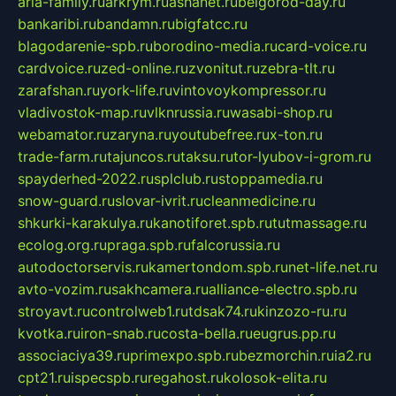
aria-family.ru
arkrym.ru
ashanet.ru
belgorod-day.ru
bankaribi.ru
bandamn.ru
bigfatcc.ru
blagodarenie-spb.ru
borodino-media.ru
card-voice.ru
cardvoice.ru
zed-online.ru
zvonitut.ru
zebra-tlt.ru
zarafshan.ru
york-life.ru
vintovoykompressor.ru
vladivostok-map.ru
vlknrussia.ru
wasabi-shop.ru
webamator.ru
zaryna.ru
youtubefree.ru
x-ton.ru
trade-farm.ru
tajuncos.ru
taksu.ru
tor-lyubov-i-grom.ru
spayderhed-2022.ru
splclub.ru
stoppamedia.ru
snow-guard.ru
slovar-ivrit.ru
cleanmedicine.ru
shkurki-karakulya.ru
kanotiforet.spb.ru
tutmassage.ru
ecolog.org.ru
praga.spb.ru
falcorussia.ru
autodoctorservis.ru
kamertondom.spb.ru
net-life.net.ru
avto-vozim.ru
sakhcamera.ru
alliance-electro.spb.ru
stroyavt.ru
controlweb1.ru
tdsak74.ru
kinzozo-ru.ru
kvotka.ru
iron-snab.ru
costa-bella.ru
eugrus.pp.ru
associaciya39.ru
primexpo.spb.ru
bezmorchin.ru
ia2.ru
cpt21.ru
ispecspb.ru
regahost.ru
kolosok-elita.ru