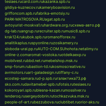
tesiaes.ru
card.com.ru
kazanka.spb.ru
gildiya-kuznecov.ru
kameryboavision.ru
griffoncom.spb.ru
fabrika-emotsiy.ru
PARK-MATROSOVA.RU
agat.spb.ru
avtoyurist-moskva1.ru
hardware.org.ru
схема-авто.рф
dg-lab.ru
angrup.ru
recruiter.spb.ru
music8.spb.ru
krsk124.ru
kubok.spb.ru
romanofforex.ru
analitikaplus.ru
spyonline.ru
zosikamery.ru
sloboda-ural.pp.ru
AUTO-COM.SU
hohota.net
alimy.ru
online-z.com
aromat-vostoka.ru
otdelkaexp.ru
mobilvest.ru
bbd.net.ru
mebelshop.msk.ru
smp-forum.ru
bastion-td.ru
kosmoscreative.ru
avrmotors.ru
art-galadesign.ru
tiffany-c.ru
ecostep-samara.ru
d-p.spb.ru
галактика73.рф
sko.com.ru
davitamebel-spb.ru
fotsis.ru
tesiaes.ru
kokoroyari.spb.ru
blesna-kazan.ru
mossilver.ru
lenderoq.ru
sergeydobrin.ru
tochkazvuka.msk.ru
people-of-art.ru
bezzubova.ru
clubtibet.ru
orior-aks.ru