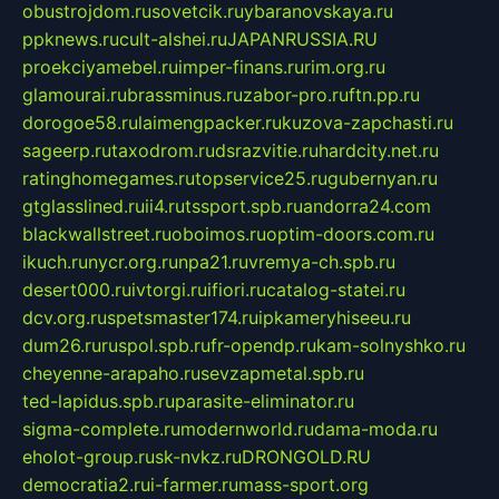
obustrojdom.ru
sovetcik.ru
ybaranovskaya.ru
ppknews.ru
cult-alshei.ru
JAPANRUSSIA.RU
proekciyamebel.ru
imper-finans.ru
rim.org.ru
glamourai.ru
brassminus.ru
zabor-pro.ru
ftn.pp.ru
dorogoe58.ru
laimengpacker.ru
kuzova-zapchasti.ru
sageerp.ru
taxodrom.ru
dsrazvitie.ru
hardcity.net.ru
ratinghomegames.ru
topservice25.ru
gubernyan.ru
gtglasslined.ru
ii4.ru
tssport.spb.ru
andorra24.com
blackwallstreet.ru
oboimos.ru
optim-doors.com.ru
ikuch.ru
nycr.org.ru
npa21.ru
vremya-ch.spb.ru
desert000.ru
ivtorgi.ru
ifiori.ru
catalog-statei.ru
dcv.org.ru
spetsmaster174.ru
ipkameryhiseeu.ru
dum26.ru
ruspol.spb.ru
fr-opendp.ru
kam-solnyshko.ru
cheyenne-arapaho.ru
sevzapmetal.spb.ru
ted-lapidus.spb.ru
parasite-eliminator.ru
sigma-complete.ru
modernworld.ru
dama-moda.ru
eholot-group.ru
sk-nvkz.ru
DRONGOLD.RU
democratia2.ru
i-farmer.ru
mass-sport.org