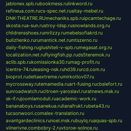
jablonex.spb.ru
bookmess.ru
linkword.ru
refineua.com.ru
cs-spec.net.ru
altay-mebel.ru
DNK-THEATRE.RU
mechaniks.spb.ru
ipcamtechage.ru
skosta.ru
a-sun.ru
stroy-ldsp.ru
snowlands.org.ru
childrensshoes.ru
mrlizzy.ru
mebelsofiakrd.ru
bulizhenko.ru
rumantick.net.ru
mtszerno.ru
daily-fishing.ru
glushiteli-v-spb.ru
megasat.org.ru
localization.net.ru
flyingfish.pp.ru
ds5teremok.ru
aclib.spb.ru
komissionka30.ru
mag-profit.ru
icentre-74.ru
leasing-nsk.ru
hd39.ru
rcd.com.ru
bioprot.ru
deltaextreme.ru
mirkotlov07.ru
mycrossway.ru
temamedia.ru
art-fusing.ru
cbslefort.ru
sunroadwatch.ru
citroen-yaroslavl.ru
ratnews.msk.ru
sk-if.ru
joomlamoduli.ru
academic-work.ru
bananaboys.ru
sanekua.ru
lianafrukt.ru
beta43.ru
tucsonwoori.com
alex-translation.ru
avantgardeclinics.ru
noel.msk.ru
buylq.ru
aquas-spb.ru
vilnerivne.com
bobry-2.ru
vtoroe-solnce.ru