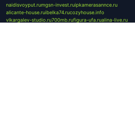
naidisvoyput.ru
mgsn-invest.ru
ipkamerasannce.ru
alicante-house.ru
ibelka74.ru
cozyhouse.info
vlkargalev-studio.ru
700mb.ru
figura-ufa.ru
alina-live.ru
belarusiannews.ru
womenknow.ru
dos-vniimk.ru
sega.net.ru
dv.net.ru
phenomenonsofhistory.com
telesputnik.net.ru
wall.pp.ru
pylesosroidmi.ru
gtc-clan.ru
cligs.ru
bibikazap.ru
popova.org.ru
netwhistler.spb.ru
bellvil.ru
bonzon.ru
iss-vladik.ru
defiparis.net.ru
las-gryzas.ru
amku.ru
electednews.spb.ru
feather.org.ru
spar72.ru
tankiigri.ru
dominus.com.ru
ibtree.ru
sanykool.pp.ru
unixlib.org.ru
menatep.spb.ru
gartenterrassen.ru
printeka.ru
skvozilka.com.ru
parkovka-pub.ru
lovemobi.ru
art-ru.ru
emulatorz.com.ru
alucomp.com.ru
tatforum.com.ru
alternativa-profi.ru
dermakler.ru
artsurvey.ru
aredir.ru
khimspas.ru
centr-maxi.ru
2018r.ru
bort-stomer-defort.ru
professional2.ru
gibsons.ru
artselena.ru
art-pilot.ru
ingredient.spb.ru