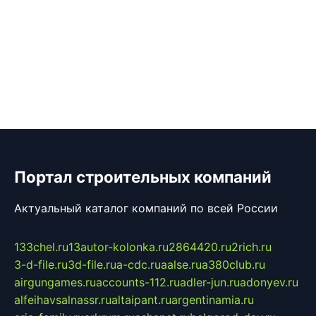
Портал строительных компаний
Актуальный каталог компаний по всей России
133chel.ru
13autor-kolonka.ru
2864420.ru
2rich.ru
3-d-file.ru
3d-file.ru
a-cdc.ru
aalse.ru
a380club.ru
airgungames.ru
accounts-112.ru
adler-jun.ru
adonyev.ru
alfeihavsalnassr.ru
altaipant.ru
argentinamia.ru