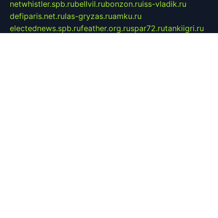
netwhistler.spb.ru
bellvil.ru
bonzon.ru
iss-vladik.ru
defiparis.net.ru
las-gryzas.ru
amku.ru
electednews.spb.ru
feather.org.ru
spar72.ru
tankiigri.ru
dominus.com.ru
ibtree.ru
sanykool.pp.ru
unixlib.org.ru
menatep.spb.ru
gartenterrassen.ru
printeka.ru
skvozilka.com.ru
parkovka-pub.ru
lovemobi.ru
art-ru.ru
emulatorz.com.ru
alucomp.com.ru
tatforum.com.ru
alternativa-profi.ru
dermakler.ru
artsurvey.ru
aredir.ru
khimspas.ru
centr-maxi.ru
2018r.ru
bort-stomer-defort.ru
professional2.ru
gibsons.ru
artselena.ru
art-pilot.ru
ingredient.spb.ru
npfpolimer.spb.ru
argentum.spb.ru
hom-edu.ru
af-num.ru
cashadvanceamericasev.org
trexp.spb.ru
apteka-gerzena.ru
vasilyevka.msk.ru
personalloanrgx.org
tishanskiysdk.ru
atma-volga.ru
yoga-media.ru
asmirnov.ru
betonvodincovo.ru
panonature.spb.ru
altai-team.ru
svobodatort.ru
taxi-rating.ru
icats24.ru
galeksy.ru
fixdream.ru