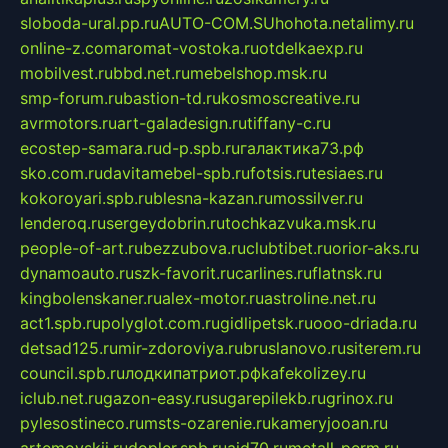
sloboda-ural.pp.ru
AUTO-COM.SU
hohota.net
alimy.ru
online-z.com
aromat-vostoka.ru
otdelkaexp.ru
mobilvest.ru
bbd.net.ru
mebelshop.msk.ru
smp-forum.ru
bastion-td.ru
kosmoscreative.ru
avrmotors.ru
art-galadesign.ru
tiffany-c.ru
ecostep-samara.ru
d-p.spb.ru
галактика73.рф
sko.com.ru
davitamebel-spb.ru
fotsis.ru
tesiaes.ru
kokoroyari.spb.ru
blesna-kazan.ru
mossilver.ru
lenderoq.ru
sergeydobrin.ru
tochkazvuka.msk.ru
people-of-art.ru
bezzubova.ru
clubtibet.ru
orior-aks.ru
dynamoauto.ru
szk-favorit.ru
carlines.ru
flatnsk.ru
kingbolenskaner.ru
alex-motor.ru
astroline.net.ru
act1.spb.ru
polyglot.com.ru
gidlipetsk.ru
ooo-driada.ru
detsad125.ru
mir-zdoroviya.ru
bruslanovo.ru
siterem.ru
council.spb.ru
лодкипатриот.рф
kafekolizey.ru
iclub.net.ru
gazon-easy.ru
sugarepilekb.ru
grinox.ru
pylesostineco.ru
msts-ozarenie.ru
kameryjooan.ru