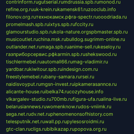
contrinform.ru
gutserial.ru
mdrussia.spb.ru
monod.ru
refine.org.ru
uk-krein.ru
kamensk61.ru
zooclub.info
filonov.org.ru
технокамск.рф
ra-spectr.ru
ooodriada.ru
promelmash.spb.ru
ixtys.spb.ru
fccity.ru
glamourstudio.spb.ru
kola-nature.org
spbmaster.spb.ru
musicoutlet.ru
china.msk.ru
bulldog.su
grimm-online.ru
outlander.net.ru
maga.spb.ru
anime-sell.ru
keseloy.ru
газприборсервис.рф
karmin.spb.ru
shekswood.ru
tischlermebel.ru
automall66.ru
mag-vladimir.ru
yardbar.ru
kiwitour.spb.ru
indesign.com.ru
freestylemebel.ru
bany-samara.ru
rsei.ru
naidisvoyput.ru
mgsn-invest.ru
ipkamerasannce.ru
alicante-house.ru
ibelka74.ru
cozyhouse.info
vlkargalev-studio.ru
700mb.ru
figura-ufa.ru
alina-live.ru
belarusiannews.ru
womenknow.ru
dos-vniimk.ru
sega.net.ru
dv.net.ru
phenomenonsofhistory.com
telesputnik.net.ru
wall.pp.ru
pylesosroidmi.ru
gtc-clan.ru
cligs.ru
bibikazap.ru
popova.org.ru