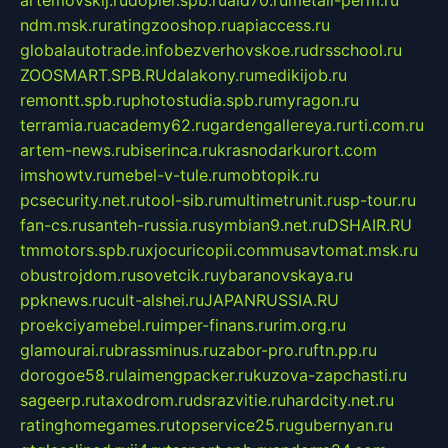
artemovskij.ru
dopler.spb.ru
aid70.ru
metall-perm.ru
ndm.msk.ru
ratingzooshop.ru
apiaccess.ru
globalautotrade.info
bezverhovskoe.ru
drsschool.ru
ZOOSMART.SPB.RU
dalakony.ru
medikijob.ru
remontt.spb.ru
photostudia.spb.ru
myragon.ru
terramia.ru
academy62.ru
gardengallereya.ru
rti.com.ru
artem-news.ru
biserinca.ru
krasnodarkurort.com
imshowtv.ru
mebel-v-tule.ru
mobtopik.ru
pcsecurity.net.ru
tool-sib.ru
multimetrunit.ru
sp-tour.ru
fan-cs.ru
santeh-russia.ru
symbian9.net.ru
DSHAIR.RU
tmmotors.spb.ru
xjocuricopii.com
musavtomat.msk.ru
obustrojdom.ru
sovetcik.ru
ybaranovskaya.ru
ppknews.ru
cult-alshei.ru
JAPANRUSSIA.RU
proekciyamebel.ru
imper-finans.ru
rim.org.ru
glamourai.ru
brassminus.ru
zabor-pro.ru
ftn.pp.ru
dorogoe58.ru
laimengpacker.ru
kuzova-zapchasti.ru
sageerp.ru
taxodrom.ru
dsrazvitie.ru
hardcity.net.ru
ratinghomegames.ru
topservice25.ru
gubernyan.ru