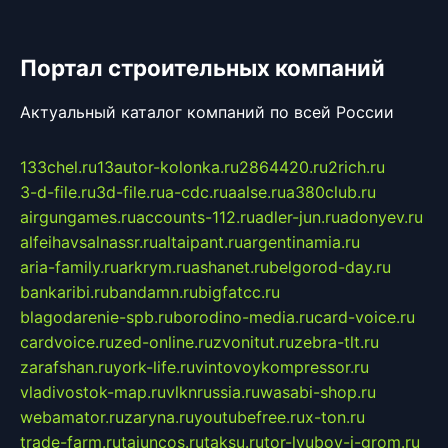
Портал строительных компаний
Актуальный каталог компаний по всей России
133chel.ru
13autor-kolonka.ru
2864420.ru
2rich.ru
3-d-file.ru
3d-file.ru
a-cdc.ru
aalse.ru
a380club.ru
airgungames.ru
accounts-112.ru
adler-jun.ru
adonyev.ru
alfeihavsalnassr.ru
altaipant.ru
argentinamia.ru
aria-family.ru
arkrym.ru
ashanet.ru
belgorod-day.ru
bankaribi.ru
bandamn.ru
bigfatcc.ru
blagodarenie-spb.ru
borodino-media.ru
card-voice.ru
cardvoice.ru
zed-online.ru
zvonitut.ru
zebra-tlt.ru
zarafshan.ru
york-life.ru
vintovoykompressor.ru
vladivostok-map.ru
vlknrussia.ru
wasabi-shop.ru
webamator.ru
zaryna.ru
youtubefree.ru
x-ton.ru
trade-farm.ru
tajuncos.ru
taksu.ru
tor-lyubov-i-grom.ru