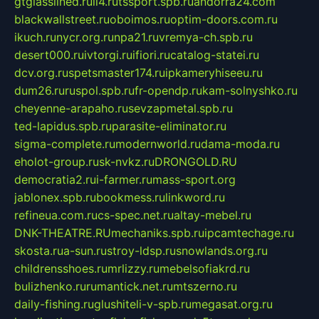
gtglasslined.ru
ii4.ru
tssport.spb.ru
andorra24.com
blackwallstreet.ru
oboimos.ru
optim-doors.com.ru
ikuch.ru
nycr.org.ru
npa21.ru
vremya-ch.spb.ru
desert000.ru
ivtorgi.ru
ifiori.ru
catalog-statei.ru
dcv.org.ru
spetsmaster174.ru
ipkameryhiseeu.ru
dum26.ru
ruspol.spb.ru
fr-opendp.ru
kam-solnyshko.ru
cheyenne-arapaho.ru
sevzapmetal.spb.ru
ted-lapidus.spb.ru
parasite-eliminator.ru
sigma-complete.ru
modernworld.ru
dama-moda.ru
eholot-group.ru
sk-nvkz.ru
DRONGOLD.RU
democratia2.ru
i-farmer.ru
mass-sport.org
jablonex.spb.ru
bookmess.ru
linkword.ru
refineua.com.ru
cs-spec.net.ru
altay-mebel.ru
DNK-THEATRE.RU
mechaniks.spb.ru
ipcamtechage.ru
skosta.ru
a-sun.ru
stroy-ldsp.ru
snowlands.org.ru
childrensshoes.ru
mrlizzy.ru
mebelsofiakrd.ru
bulizhenko.ru
rumantick.net.ru
mtszerno.ru
daily-fishing.ru
glushiteli-v-spb.ru
megasat.org.ru