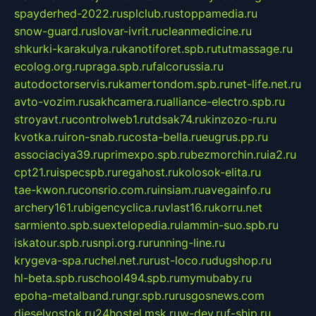
spayderhed-2022.ru
splclub.ru
stoppamedia.ru
snow-guard.ru
slovar-ivrit.ru
cleanmedicine.ru
shkurki-karakulya.ru
kanotiforet.spb.ru
tutmassage.ru
ecolog.org.ru
praga.spb.ru
falcorussia.ru
autodoctorservis.ru
kamertondom.spb.ru
net-life.net.ru
avto-vozim.ru
sakhcamera.ru
alliance-electro.spb.ru
stroyavt.ru
controlweb1.ru
tdsak74.ru
kinzozo-ru.ru
kvotka.ru
iron-snab.ru
costa-bella.ru
eugrus.pp.ru
associaciya39.ru
primexpo.spb.ru
bezmorchin.ru
ia2.ru
cpt21.ru
ispecspb.ru
regahost.ru
kolosok-elita.ru
tae-kwon.ru
consrio.com.ru
insiam.ru
avegainfo.ru
archery161.ru
bigencyclica.ru
vlast16.ru
korru.net
sarmiento.spb.su
extelopedia.ru
lammin-suo.spb.ru
iskatour.spb.ru
snpi.org.ru
running-line.ru
krygeva-spa.ru
chel.net.ru
rust-loco.ru
dugshop.ru
hl-beta.spb.ru
school494.spb.ru
mymubaby.ru
epoha-metalband.ru
ngr.spb.ru
rusgosnews.com
dieselvostok.ru
24hostel.msk.ru
w-dev.ru
f-ship.ru