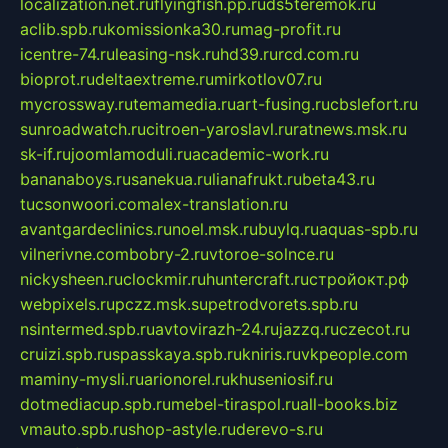
localization.net.ru
flyingfish.pp.ru
ds5teremok.ru
aclib.spb.ru
komissionka30.ru
mag-profit.ru
icentre-74.ru
leasing-nsk.ru
hd39.ru
rcd.com.ru
bioprot.ru
deltaextreme.ru
mirkotlov07.ru
mycrossway.ru
temamedia.ru
art-fusing.ru
cbslefort.ru
sunroadwatch.ru
citroen-yaroslavl.ru
ratnews.msk.ru
sk-if.ru
joomlamoduli.ru
academic-work.ru
bananaboys.ru
sanekua.ru
lianafrukt.ru
beta43.ru
tucsonwoori.com
alex-translation.ru
avantgardeclinics.ru
noel.msk.ru
buylq.ru
aquas-spb.ru
vilnerivne.com
bobry-2.ru
vtoroe-solnce.ru
nickysheen.ru
clockmir.ru
huntercraft.ru
стройокт.рф
webpixels.ru
pczz.msk.su
petrodvorets.spb.ru
nsintermed.spb.ru
avtovirazh-24.ru
jazzq.ru
czecot.ru
cruizi.spb.ru
spasskaya.spb.ru
kniris.ru
vkpeople.com
maminy-mysli.ru
arionorel.ru
khuseniosif.ru
dotmediacup.spb.ru
mebel-tiraspol.ru
all-books.biz
vmauto.spb.ru
shop-astyle.ru
derevo-s.ru