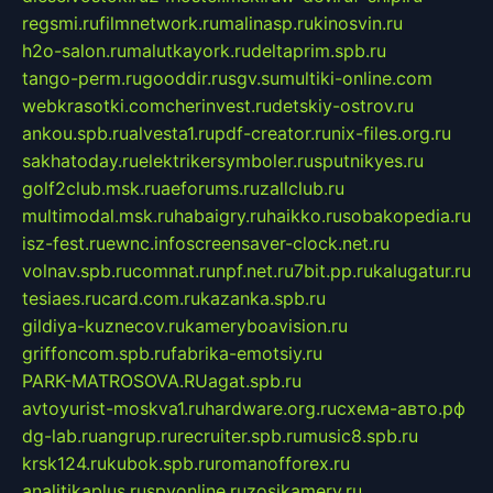
regsmi.ru
filmnetwork.ru
malinasp.ru
kinosvin.ru
h2o-salon.ru
malutkayork.ru
deltaprim.spb.ru
tango-perm.ru
gooddir.ru
sgv.su
multiki-online.com
webkrasotki.com
cherinvest.ru
detskiy-ostrov.ru
ankou.spb.ru
alvesta1.ru
pdf-creator.ru
nix-files.org.ru
sakhatoday.ru
elektrikersymboler.ru
sputnikyes.ru
golf2club.msk.ru
aeforums.ru
zallclub.ru
multimodal.msk.ru
habaigry.ru
haikko.ru
sobakopedia.ru
isz-fest.ru
ewnc.info
screensaver-clock.net.ru
volnav.spb.ru
comnat.ru
npf.net.ru
7bit.pp.ru
kalugatur.ru
tesiaes.ru
card.com.ru
kazanka.spb.ru
gildiya-kuznecov.ru
kameryboavision.ru
griffoncom.spb.ru
fabrika-emotsiy.ru
PARK-MATROSOVA.RU
agat.spb.ru
avtoyurist-moskva1.ru
hardware.org.ru
схема-авто.рф
dg-lab.ru
angrup.ru
recruiter.spb.ru
music8.spb.ru
krsk124.ru
kubok.spb.ru
romanofforex.ru
analitikaplus.ru
spyonline.ru
zosikamery.ru