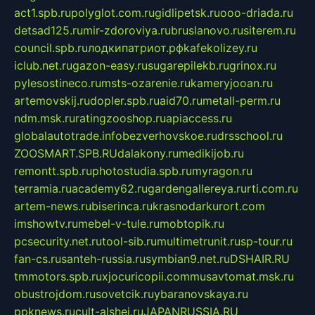
act1.spb.ru
polyglot.com.ru
gidlipetsk.ru
ooo-driada.ru
detsad125.ru
mir-zdoroviya.ru
bruslanovo.ru
siterem.ru
council.spb.ru
лодкипатриот.рф
kafekolizey.ru
iclub.net.ru
gazon-easy.ru
sugarepilekb.ru
grinox.ru
pylesostineco.ru
msts-ozarenie.ru
kameryjooan.ru
artemovskij.ru
dopler.spb.ru
aid70.ru
metall-perm.ru
ndm.msk.ru
ratingzooshop.ru
apiaccess.ru
globalautotrade.info
bezverhovskoe.ru
drsschool.ru
ZOOSMART.SPB.RU
dalakony.ru
medikijob.ru
remontt.spb.ru
photostudia.spb.ru
myragon.ru
terramia.ru
academy62.ru
gardengallereya.ru
rti.com.ru
artem-news.ru
biserinca.ru
krasnodarkurort.com
imshowtv.ru
mebel-v-tule.ru
mobtopik.ru
pcsecurity.net.ru
tool-sib.ru
multimetrunit.ru
sp-tour.ru
fan-cs.ru
santeh-russia.ru
symbian9.net.ru
DSHAIR.RU
tmmotors.spb.ru
xjocuricopii.com
musavtomat.msk.ru
obustrojdom.ru
sovetcik.ru
ybaranovskaya.ru
ppknews.ru
cult-alshei.ru
JAPANRUSSIA.RU