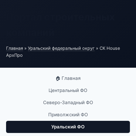
Портал строительных
компаний
Главная
»
Уральский федеральный округ
» СК House
АрхПро
🏠 Главная
Центральный ФО
Северо-Западный ФО
Приволжский ФО
Уральский ФО