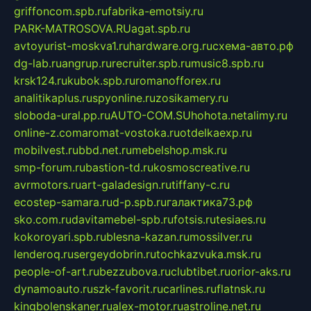
griffoncom.spb.ru
fabrika-emotsiy.ru
PARK-MATROSOVA.RU
agat.spb.ru
avtoyurist-moskva1.ru
hardware.org.ru
схема-авто.рф
dg-lab.ru
angrup.ru
recruiter.spb.ru
music8.spb.ru
krsk124.ru
kubok.spb.ru
romanofforex.ru
analitikaplus.ru
spyonline.ru
zosikamery.ru
sloboda-ural.pp.ru
AUTO-COM.SU
hohota.net
alimy.ru
online-z.com
aromat-vostoka.ru
otdelkaexp.ru
mobilvest.ru
bbd.net.ru
mebelshop.msk.ru
smp-forum.ru
bastion-td.ru
kosmoscreative.ru
avrmotors.ru
art-galadesign.ru
tiffany-c.ru
ecostep-samara.ru
d-p.spb.ru
галактика73.рф
sko.com.ru
davitamebel-spb.ru
fotsis.ru
tesiaes.ru
kokoroyari.spb.ru
blesna-kazan.ru
mossilver.ru
lenderoq.ru
sergeydobrin.ru
tochkazvuka.msk.ru
people-of-art.ru
bezzubova.ru
clubtibet.ru
orior-aks.ru
dynamoauto.ru
szk-favorit.ru
carlines.ru
flatnsk.ru
kingbolenskaner.ru
alex-motor.ru
astroline.net.ru