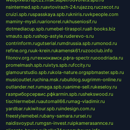
nsintermed.spb.ru
avtovirazh-24.ru
jazzq.ru
czecot.ru
cruizi.spb.ru
spasskaya.spb.ru
kniris.ru
vkpeople.com
maminy-mysli.ru
arionorel.ru
khuseniosif.ru
dotmediacup.spb.ru
mebel-tiraspol.ru
all-books.biz
vmauto.spb.ru
shop-astyle.ru
derevo-s.ru
contrinform.ru
gutserial.ru
mdrussia.spb.ru
monod.ru
refine.org.ru
uk-krein.ru
kamensk61.ru
zooclub.info
filonov.org.ru
технокамск.рф
ra-spectr.ru
ooodriada.ru
promelmash.spb.ru
ixtys.spb.ru
fccity.ru
glamourstudio.spb.ru
kola-nature.org
spbmaster.spb.ru
musicoutlet.ru
china.msk.ru
bulldog.su
grimm-online.ru
outlander.net.ru
maga.spb.ru
anime-sell.ru
keseloy.ru
газприборсервис.рф
karmin.spb.ru
shekswood.ru
tischlermebel.ru
automall66.ru
mag-vladimir.ru
yardbar.ru
kiwitour.spb.ru
indesign.com.ru
freestylemebel.ru
bany-samara.ru
rsei.ru
naidisvoyput.ru
mgsn-invest.ru
ipkamerasannce.ru