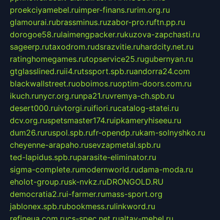
proekciyamebel.ru
imper-finans.ru
rim.org.ru
glamourai.ru
brassminus.ru
zabor-pro.ru
ftn.pp.ru
dorogoe58.ru
laimengpacker.ru
kuzova-zapchasti.ru
sageerp.ru
taxodrom.ru
dsrazvitie.ru
hardcity.net.ru
ratinghomegames.ru
topservice25.ru
gubernyan.ru
gtglasslined.ru
ii4.ru
tssport.spb.ru
andorra24.com
blackwallstreet.ru
oboimos.ru
optim-doors.com.ru
ikuch.ru
nycr.org.ru
npa21.ru
vremya-ch.spb.ru
desert000.ru
ivtorgi.ru
ifiori.ru
catalog-statei.ru
dcv.org.ru
spetsmaster174.ru
ipkameryhiseeu.ru
dum26.ru
ruspol.spb.ru
fr-opendp.ru
kam-solnyshko.ru
cheyenne-arapaho.ru
sevzapmetal.spb.ru
ted-lapidus.spb.ru
parasite-eliminator.ru
sigma-complete.ru
modernworld.ru
dama-moda.ru
eholot-group.ru
sk-nvkz.ru
DRONGOLD.RU
democratia2.ru
i-farmer.ru
mass-sport.org
jablonex.spb.ru
bookmess.ru
linkword.ru
refineua.com.ru
cs-spec.net.ru
altay-mebel.ru