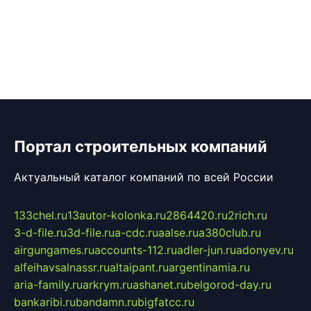
Портал строительных компаний
Актуальный каталог компаний по всей России
133chel.ru
13autor-kolonka.ru
2864420.ru
2rich.ru
3-d-file.ru
3d-file.ru
a-cdc.ru
aalse.ru
a380club.ru
airgungames.ru
accounts-112.ru
adler-jun.ru
adonyev.ru
alfeihavsalnassr.ru
altaipant.ru
argentinamia.ru
aria-family.ru
arkrym.ru
ashanet.ru
belgorod-day.ru
bankaribi.ru
bandamn.ru
bigfatcc.ru