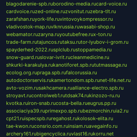
blagodarenie-spb.ru
borodino-media.ru
card-voice.ru
cardvoice.ru
zed-online.ru
zvonitut.ru
zebra-tlt.ru
zarafshan.ru
york-life.ru
vintovoykompressor.ru
vladivostok-map.ru
vlknrussia.ru
wasabi-shop.ru
webamator.ru
zaryna.ru
youtubefree.ru
x-ton.ru
trade-farm.ru
tajuncos.ru
taksu.ru
tor-lyubov-i-grom.ru
spayderhed-2022.ru
splclub.ru
stoppamedia.ru
snow-guard.ru
slovar-ivrit.ru
cleanmedicine.ru
shkurki-karakulya.ru
kanotiforet.spb.ru
tutmassage.ru
ecolog.org.ru
praga.spb.ru
falcorussia.ru
autodoctorservis.ru
kamertondom.spb.ru
net-life.net.ru
avto-vozim.ru
sakhcamera.ru
alliance-electro.spb.ru
stroyavt.ru
controlweb1.ru
tdsak74.ru
kinzozo-ru.ru
kvotka.ru
iron-snab.ru
costa-bella.ru
eugrus.pp.ru
associaciya39.ru
primexpo.spb.ru
bezmorchin.ru
ia2.ru
cpt21.ru
ispecspb.ru
regahost.ru
kolosok-elita.ru
tae-kwon.ru
consrio.com.ru
insiam.ru
avegainfo.ru
archery161.ru
bigencyclica.ru
vlast16.ru
korru.net