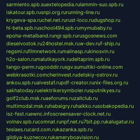
sarmiento.spb.su
extelopedia.ru
lammin-suo.spb.ru
iskatour.spb.ru
snpi.org.ru
running-line.ru
krygeva-spa.ru
chel.net.ru
rust-loco.ru
dugshop.ru
hl-beta.spb.ru
school494.spb.ru
mymubaby.ru
epoha-metalband.ru
ngr.spb.ru
rusgosnews.com
dieselvostok.ru
24hostel.msk.ru
w-dev.ru
f-ship.ru
regsmi.ru
filmnetwork.ru
malinasp.ru
kinosvin.ru
h2o-salon.ru
malutkayork.ru
deltaprim.spb.ru
tango-perm.ru
gooddir.ru
sgv.su
multiki-online.com
webkrasotki.com
cherinvest.ru
detskiy-ostrov.ru
ankou.spb.ru
alvesta1.ru
pdf-creator.ru
nix-files.org.ru
sakhatoday.ru
elektrikersymboler.ru
sputnikyes.ru
golf2club.msk.ru
aeforums.ru
zallclub.ru
multimodal.msk.ru
habaigry.ru
haikko.ru
sobakopedia.ru
isz-fest.ru
ewnc.info
screensaver-clock.net.ru
volnav.spb.ru
comnat.ru
npf.net.ru
7bit.pp.ru
kalugatur.ru
tesiaes.ru
card.com.ru
kazanka.spb.ru
gildiya-kuznecov.ru
kameryboavision.ru