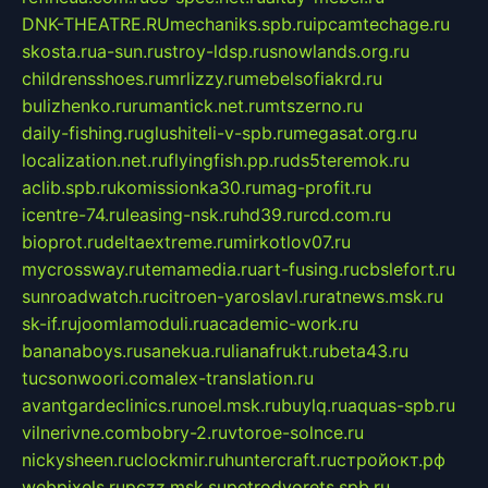
DNK-THEATRE.RU
mechaniks.spb.ru
ipcamtechage.ru
skosta.ru
a-sun.ru
stroy-ldsp.ru
snowlands.org.ru
childrensshoes.ru
mrlizzy.ru
mebelsofiakrd.ru
bulizhenko.ru
rumantick.net.ru
mtszerno.ru
daily-fishing.ru
glushiteli-v-spb.ru
megasat.org.ru
localization.net.ru
flyingfish.pp.ru
ds5teremok.ru
aclib.spb.ru
komissionka30.ru
mag-profit.ru
icentre-74.ru
leasing-nsk.ru
hd39.ru
rcd.com.ru
bioprot.ru
deltaextreme.ru
mirkotlov07.ru
mycrossway.ru
temamedia.ru
art-fusing.ru
cbslefort.ru
sunroadwatch.ru
citroen-yaroslavl.ru
ratnews.msk.ru
sk-if.ru
joomlamoduli.ru
academic-work.ru
bananaboys.ru
sanekua.ru
lianafrukt.ru
beta43.ru
tucsonwoori.com
alex-translation.ru
avantgardeclinics.ru
noel.msk.ru
buylq.ru
aquas-spb.ru
vilnerivne.com
bobry-2.ru
vtoroe-solnce.ru
nickysheen.ru
clockmir.ru
huntercraft.ru
стройокт.рф
webpixels.ru
pczz.msk.su
petrodvorets.spb.ru