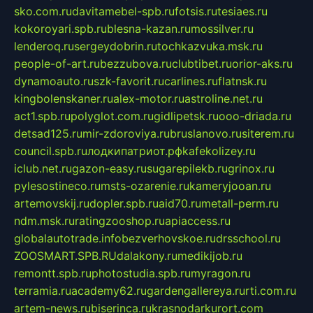
sko.com.ru
davitamebel-spb.ru
fotsis.ru
tesiaes.ru
kokoroyari.spb.ru
blesna-kazan.ru
mossilver.ru
lenderoq.ru
sergeydobrin.ru
tochkazvuka.msk.ru
people-of-art.ru
bezzubova.ru
clubtibet.ru
orior-aks.ru
dynamoauto.ru
szk-favorit.ru
carlines.ru
flatnsk.ru
kingbolenskaner.ru
alex-motor.ru
astroline.net.ru
act1.spb.ru
polyglot.com.ru
gidlipetsk.ru
ooo-driada.ru
detsad125.ru
mir-zdoroviya.ru
bruslanovo.ru
siterem.ru
council.spb.ru
лодкипатриот.рф
kafekolizey.ru
iclub.net.ru
gazon-easy.ru
sugarepilekb.ru
grinox.ru
pylesostineco.ru
msts-ozarenie.ru
kameryjooan.ru
artemovskij.ru
dopler.spb.ru
aid70.ru
metall-perm.ru
ndm.msk.ru
ratingzooshop.ru
apiaccess.ru
globalautotrade.info
bezverhovskoe.ru
drsschool.ru
ZOOSMART.SPB.RU
dalakony.ru
medikijob.ru
remontt.spb.ru
photostudia.spb.ru
myragon.ru
terramia.ru
academy62.ru
gardengallereya.ru
rti.com.ru
artem-news.ru
biserinca.ru
krasnodarkurort.com