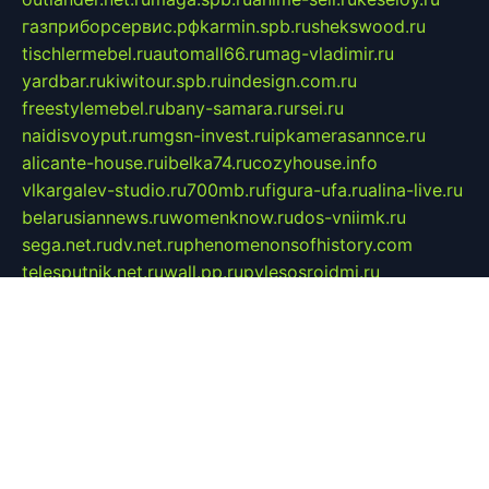
газприборсервис.рф
karmin.spb.ru
shekswood.ru
tischlermebel.ru
automall66.ru
mag-vladimir.ru
yardbar.ru
kiwitour.spb.ru
indesign.com.ru
freestylemebel.ru
bany-samara.ru
rsei.ru
naidisvoyput.ru
mgsn-invest.ru
ipkamerasannce.ru
alicante-house.ru
ibelka74.ru
cozyhouse.info
vlkargalev-studio.ru
700mb.ru
figura-ufa.ru
alina-live.ru
belarusiannews.ru
womenknow.ru
dos-vniimk.ru
sega.net.ru
dv.net.ru
phenomenonsofhistory.com
telesputnik.net.ru
wall.pp.ru
pylesosroidmi.ru
gtc-clan.ru
cligs.ru
bibikazap.ru
popova.org.ru
netwhistler.spb.ru
bellvil.ru
bonzon.ru
iss-vladik.ru
defiparis.net.ru
las-gryzas.ru
amku.ru
electednews.spb.ru
feather.org.ru
spar72.ru
tankiigri.ru
dominus.com.ru
ibtree.ru
sanykool.pp.ru
unixlib.org.ru
menatep.spb.ru
gartenterrassen.ru
printeka.ru
skvozilka.com.ru
parkovka-pub.ru
lovemobi.ru
art-ru.ru