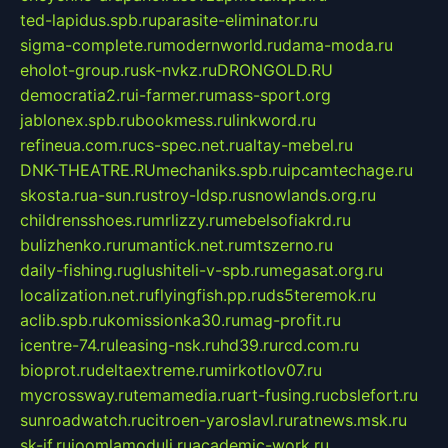
ted-lapidus.spb.ru
parasite-eliminator.ru
sigma-complete.ru
modernworld.ru
dama-moda.ru
eholot-group.ru
sk-nvkz.ru
DRONGOLD.RU
democratia2.ru
i-farmer.ru
mass-sport.org
jablonex.spb.ru
bookmess.ru
linkword.ru
refineua.com.ru
cs-spec.net.ru
altay-mebel.ru
DNK-THEATRE.RU
mechaniks.spb.ru
ipcamtechage.ru
skosta.ru
a-sun.ru
stroy-ldsp.ru
snowlands.org.ru
childrensshoes.ru
mrlizzy.ru
mebelsofiakrd.ru
bulizhenko.ru
rumantick.net.ru
mtszerno.ru
daily-fishing.ru
glushiteli-v-spb.ru
megasat.org.ru
localization.net.ru
flyingfish.pp.ru
ds5teremok.ru
aclib.spb.ru
komissionka30.ru
mag-profit.ru
icentre-74.ru
leasing-nsk.ru
hd39.ru
rcd.com.ru
bioprot.ru
deltaextreme.ru
mirkotlov07.ru
mycrossway.ru
temamedia.ru
art-fusing.ru
cbslefort.ru
sunroadwatch.ru
citroen-yaroslavl.ru
ratnews.msk.ru
sk-if.ru
joomlamoduli.ru
academic-work.ru