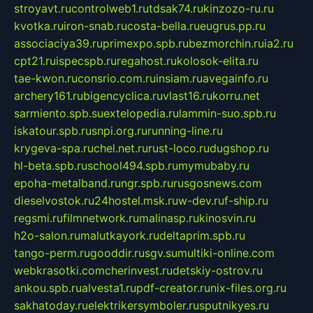
stroyavt.ru
controlweb1.ru
tdsak74.ru
kinzozo-ru.ru
kvotka.ru
iron-snab.ru
costa-bella.ru
eugrus.pp.ru
associaciya39.ru
primexpo.spb.ru
bezmorchin.ru
ia2.ru
cpt21.ru
ispecspb.ru
regahost.ru
kolosok-elita.ru
tae-kwon.ru
consrio.com.ru
insiam.ru
avegainfo.ru
archery161.ru
bigencyclica.ru
vlast16.ru
korru.net
sarmiento.spb.su
extelopedia.ru
lammin-suo.spb.ru
iskatour.spb.ru
snpi.org.ru
running-line.ru
krygeva-spa.ru
chel.net.ru
rust-loco.ru
dugshop.ru
hl-beta.spb.ru
school494.spb.ru
mymubaby.ru
epoha-metalband.ru
ngr.spb.ru
rusgosnews.com
dieselvostok.ru
24hostel.msk.ru
w-dev.ru
f-ship.ru
regsmi.ru
filmnetwork.ru
malinasp.ru
kinosvin.ru
h2o-salon.ru
malutkayork.ru
deltaprim.spb.ru
tango-perm.ru
gooddir.ru
sgv.su
multiki-online.com
webkrasotki.com
cherinvest.ru
detskiy-ostrov.ru
ankou.spb.ru
alvesta1.ru
pdf-creator.ru
nix-files.org.ru
sakhatoday.ru
elektrikersymboler.ru
sputnikyes.ru