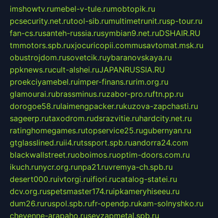
imshowtv.ru
mebel-v-tule.ru
mobtopik.ru
pcsecurity.net.ru
tool-sib.ru
multimetrunit.ru
sp-tour.ru
fan-cs.ru
santeh-russia.ru
symbian9.net.ru
DSHAIR.RU
tmmotors.spb.ru
xjocuricopii.com
musavtomat.msk.ru
obustrojdom.ru
sovetcik.ru
ybaranovskaya.ru
ppknews.ru
cult-alshei.ru
JAPANRUSSIA.RU
proekciyamebel.ru
imper-finans.ru
rim.org.ru
glamourai.ru
brassminus.ru
zabor-pro.ru
ftn.pp.ru
dorogoe58.ru
laimengpacker.ru
kuzova-zapchasti.ru
sageerp.ru
taxodrom.ru
dsrazvitie.ru
hardcity.net.ru
ratinghomegames.ru
topservice25.ru
gubernyan.ru
gtglasslined.ru
ii4.ru
tssport.spb.ru
andorra24.com
blackwallstreet.ru
oboimos.ru
optim-doors.com.ru
ikuch.ru
nycr.org.ru
npa21.ru
vremya-ch.spb.ru
desert000.ru
ivtorgi.ru
ifiori.ru
catalog-statei.ru
dcv.org.ru
spetsmaster174.ru
ipkameryhiseeu.ru
dum26.ru
ruspol.spb.ru
fr-opendp.ru
kam-solnyshko.ru
cheyenne-arapaho.ru
sevzapmetal.spb.ru