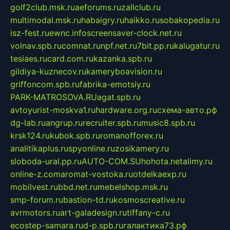
golf2club.msk.ru
aeforums.ru
zallclub.ru
multimodal.msk.ru
habaigry.ru
haikko.ru
sobakopedia.ru
isz-fest.ru
ewnc.info
screensaver-clock.net.ru
volnav.spb.ru
comnat.ru
npf.net.ru
7bit.pp.ru
kalugatur.ru
tesiaes.ru
card.com.ru
kazanka.spb.ru
gildiya-kuznecov.ru
kameryboavision.ru
griffoncom.spb.ru
fabrika-emotsiy.ru
PARK-MATROSOVA.RU
agat.spb.ru
avtoyurist-moskva1.ru
hardware.org.ru
схема-авто.рф
dg-lab.ru
angrup.ru
recruiter.spb.ru
music8.spb.ru
krsk124.ru
kubok.spb.ru
romanofforex.ru
analitikaplus.ru
spyonline.ru
zosikamery.ru
sloboda-ural.pp.ru
AUTO-COM.SU
hohota.net
alimy.ru
online-z.com
aromat-vostoka.ru
otdelkaexp.ru
mobilvest.ru
bbd.net.ru
mebelshop.msk.ru
smp-forum.ru
bastion-td.ru
kosmoscreative.ru
avrmotors.ru
art-galadesign.ru
tiffany-c.ru
ecostep-samara.ru
d-p.spb.ru
галактика73.рф