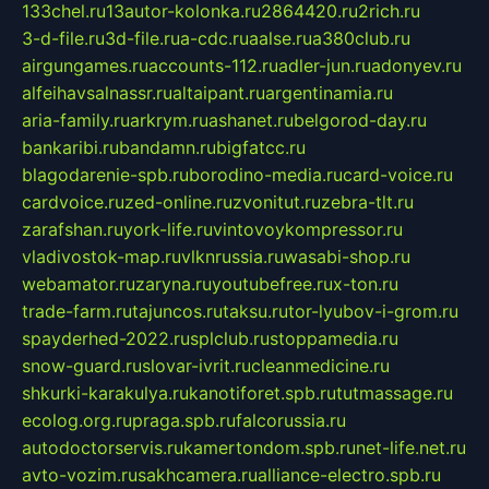
133chel.ru
13autor-kolonka.ru
2864420.ru
2rich.ru
3-d-file.ru
3d-file.ru
a-cdc.ru
aalse.ru
a380club.ru
airgungames.ru
accounts-112.ru
adler-jun.ru
adonyev.ru
alfeihavsalnassr.ru
altaipant.ru
argentinamia.ru
aria-family.ru
arkrym.ru
ashanet.ru
belgorod-day.ru
bankaribi.ru
bandamn.ru
bigfatcc.ru
blagodarenie-spb.ru
borodino-media.ru
card-voice.ru
cardvoice.ru
zed-online.ru
zvonitut.ru
zebra-tlt.ru
zarafshan.ru
york-life.ru
vintovoykompressor.ru
vladivostok-map.ru
vlknrussia.ru
wasabi-shop.ru
webamator.ru
zaryna.ru
youtubefree.ru
x-ton.ru
trade-farm.ru
tajuncos.ru
taksu.ru
tor-lyubov-i-grom.ru
spayderhed-2022.ru
splclub.ru
stoppamedia.ru
snow-guard.ru
slovar-ivrit.ru
cleanmedicine.ru
shkurki-karakulya.ru
kanotiforet.spb.ru
tutmassage.ru
ecolog.org.ru
praga.spb.ru
falcorussia.ru
autodoctorservis.ru
kamertondom.spb.ru
net-life.net.ru
avto-vozim.ru
sakhcamera.ru
alliance-electro.spb.ru