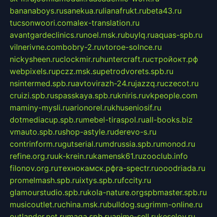
bananaboys.ru
sanekua.ru
lianafrukt.ru
beta43.ru
tucsonwoori.com
alex-translation.ru
avantgardeclinics.ru
noel.msk.ru
buylq.ru
aquas-spb.ru
vilnerivne.com
bobry-2.ru
vtoroe-solnce.ru
nickysheen.ru
clockmir.ru
huntercraft.ru
стройокт.рф
webpixels.ru
pczz.msk.su
petrodvorets.spb.ru
nsintermed.spb.ru
avtovirazh-24.ru
jazzq.ru
czecot.ru
cruizi.spb.ru
spasskaya.spb.ru
kniris.ru
vkpeople.com
maminy-mysli.ru
arionorel.ru
khuseniosif.ru
dotmediacup.spb.ru
mebel-tiraspol.ru
all-books.biz
vmauto.spb.ru
shop-astyle.ru
derevo-s.ru
contrinform.ru
gutserial.ru
mdrussia.spb.ru
monod.ru
refine.org.ru
uk-krein.ru
kamensk61.ru
zooclub.info
filonov.org.ru
технокамск.рф
ra-spectr.ru
ooodriada.ru
promelmash.spb.ru
ixtys.spb.ru
fccity.ru
glamourstudio.spb.ru
kola-nature.org
spbmaster.spb.ru
musicoutlet.ru
china.msk.ru
bulldog.su
grimm-online.ru
outlander.net.ru
maga.spb.ru
anime-sell.ru
keseloy.ru