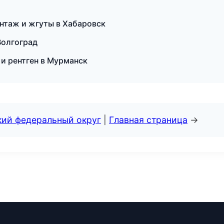
нтаж и жгуты в Хабаровск
Волгоград
 и рентген в Мурманск
кий федеральный округ
|
Главная страница
→