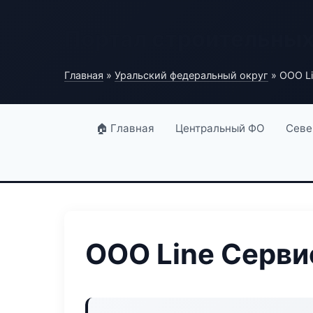
Портал строительны
Главная
»
Уральский федеральный округ
» ООО Li
🏠 Главная
Центральный ФО
Севе
ООО Line Серви