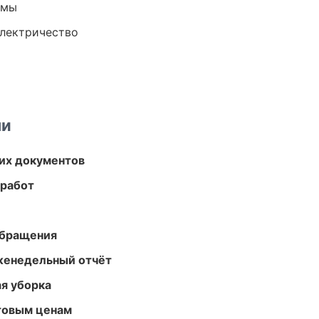
емы
электричество
ми
их документов
 работ
обращения
женедельный отчёт
ая уборка
птовым ценам