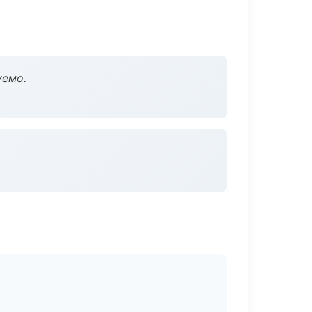
уемо.