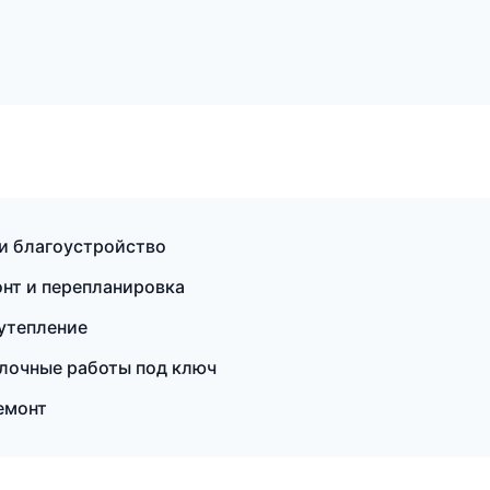
и благоустройство
нт и перепланировка
утепление
лочные работы под ключ
емонт