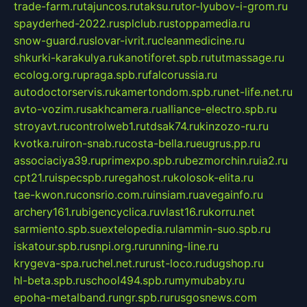
trade-farm.ru
tajuncos.ru
taksu.ru
tor-lyubov-i-grom.ru
spayderhed-2022.ru
splclub.ru
stoppamedia.ru
snow-guard.ru
slovar-ivrit.ru
cleanmedicine.ru
shkurki-karakulya.ru
kanotiforet.spb.ru
tutmassage.ru
ecolog.org.ru
praga.spb.ru
falcorussia.ru
autodoctorservis.ru
kamertondom.spb.ru
net-life.net.ru
avto-vozim.ru
sakhcamera.ru
alliance-electro.spb.ru
stroyavt.ru
controlweb1.ru
tdsak74.ru
kinzozo-ru.ru
kvotka.ru
iron-snab.ru
costa-bella.ru
eugrus.pp.ru
associaciya39.ru
primexpo.spb.ru
bezmorchin.ru
ia2.ru
cpt21.ru
ispecspb.ru
regahost.ru
kolosok-elita.ru
tae-kwon.ru
consrio.com.ru
insiam.ru
avegainfo.ru
archery161.ru
bigencyclica.ru
vlast16.ru
korru.net
sarmiento.spb.su
extelopedia.ru
lammin-suo.spb.ru
iskatour.spb.ru
snpi.org.ru
running-line.ru
krygeva-spa.ru
chel.net.ru
rust-loco.ru
dugshop.ru
hl-beta.spb.ru
school494.spb.ru
mymubaby.ru
epoha-metalband.ru
ngr.spb.ru
rusgosnews.com