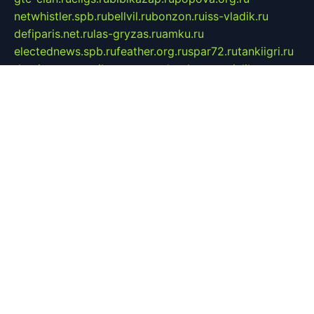
netwhistler.spb.ru
bellvil.ru
bonzon.ru
iss-vladik.ru
defiparis.net.ru
las-gryzas.ru
amku.ru
electednews.spb.ru
feather.org.ru
spar72.ru
tankiigri.ru
dominus.com.ru
ibtree.ru
sanykool.pp.ru
unixlib.org.ru
menatep.spb.ru
gartenterrassen.ru
printeka.ru
skvozilka.com.ru
parkovka-pub.ru
lovemobi.ru
art-ru.ru
emulatorz.com.ru
alucomp.com.ru
tatforum.com.ru
alternativa-profi.ru
dermakler.ru
artsurvey.ru
aredir.ru
khimspas.ru
centr-maxi.ru
2018r.ru
bort-stomer-defort.ru
professional2.ru
gibsons.ru
artselena.ru
art-pilot.ru
ingredient.spb.ru
npfpolimer.spb.ru
argentum.spb.ru
hom-edu.ru
af-num.ru
cashadvanceamericasev.org
trexp.spb.ru
apteka-gerzena.ru
vasilyevka.msk.ru
personalloanrgx.org
tishanskiysdk.ru
atma-volga.ru
yoga-media.ru
asmirnov.ru
betonvodincovo.ru
panonature.spb.ru
altai-team.ru
svobodatort.ru