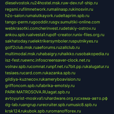
dieselvostok.ru
24hostel.msk.ru
w-dev.ru
f-ship.ru
regsmi.ru
filmnetwork.ru
malinasp.ru
kinosvin.ru
h2o-salon.ru
malutkayork.ru
deltaprim.spb.ru
tango-perm.ru
gooddir.ru
sgv.su
multiki-online.com
webkrasotki.com
cherinvest.ru
detskiy-ostrov.ru
ankou.spb.ru
alvesta1.ru
pdf-creator.ru
nix-files.org.ru
sakhatoday.ru
elektrikersymboler.ru
sputnikyes.ru
golf2club.msk.ru
aeforums.ru
zallclub.ru
multimodal.msk.ru
habaigry.ru
haikko.ru
sobakopedia.ru
isz-fest.ru
ewnc.info
screensaver-clock.net.ru
volnav.spb.ru
comnat.ru
npf.net.ru
7bit.pp.ru
kalugatur.ru
tesiaes.ru
card.com.ru
kazanka.spb.ru
gildiya-kuznecov.ru
kameryboavision.ru
griffoncom.spb.ru
fabrika-emotsiy.ru
PARK-MATROSOVA.RU
agat.spb.ru
avtoyurist-moskva1.ru
hardware.org.ru
схема-авто.рф
dg-lab.ru
angrup.ru
recruiter.spb.ru
music8.spb.ru
krsk124.ru
kubok.spb.ru
romanofforex.ru