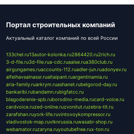
Портал строительных компаний
Актуальный каталог компаний по всей России
133chel.ru
13autor-kolonka.ru
2864420.ru
2rich.ru
3-d-file.ru
3d-file.ru
a-cdc.ru
aalse.ru
a380club.ru
airgungames.ru
accounts-112.ru
adler-jun.ru
adonyev.ru
alfeihavsalnassr.ru
altaipant.ru
argentinamia.ru
aria-family.ru
arkrym.ru
ashanet.ru
belgorod-day.ru
bankaribi.ru
bandamn.ru
bigfatcc.ru
blagodarenie-spb.ru
borodino-media.ru
card-voice.ru
cardvoice.ru
zed-online.ru
zvonitut.ru
zebra-tlt.ru
zarafshan.ru
york-life.ru
vintovoykompressor.ru
vladivostok-map.ru
vlknrussia.ru
wasabi-shop.ru
webamator.ru
zaryna.ru
youtubefree.ru
x-ton.ru