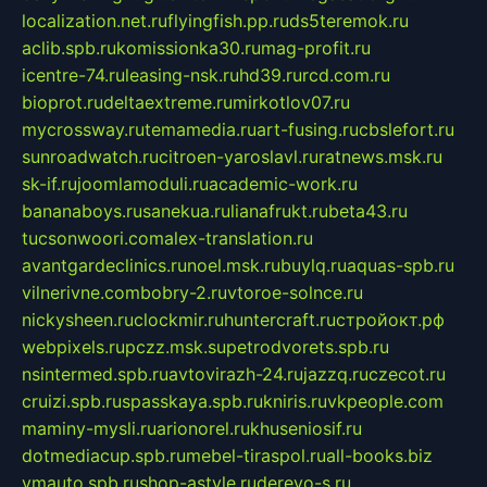
localization.net.ru
flyingfish.pp.ru
ds5teremok.ru
aclib.spb.ru
komissionka30.ru
mag-profit.ru
icentre-74.ru
leasing-nsk.ru
hd39.ru
rcd.com.ru
bioprot.ru
deltaextreme.ru
mirkotlov07.ru
mycrossway.ru
temamedia.ru
art-fusing.ru
cbslefort.ru
sunroadwatch.ru
citroen-yaroslavl.ru
ratnews.msk.ru
sk-if.ru
joomlamoduli.ru
academic-work.ru
bananaboys.ru
sanekua.ru
lianafrukt.ru
beta43.ru
tucsonwoori.com
alex-translation.ru
avantgardeclinics.ru
noel.msk.ru
buylq.ru
aquas-spb.ru
vilnerivne.com
bobry-2.ru
vtoroe-solnce.ru
nickysheen.ru
clockmir.ru
huntercraft.ru
стройокт.рф
webpixels.ru
pczz.msk.su
petrodvorets.spb.ru
nsintermed.spb.ru
avtovirazh-24.ru
jazzq.ru
czecot.ru
cruizi.spb.ru
spasskaya.spb.ru
kniris.ru
vkpeople.com
maminy-mysli.ru
arionorel.ru
khuseniosif.ru
dotmediacup.spb.ru
mebel-tiraspol.ru
all-books.biz
vmauto.spb.ru
shop-astyle.ru
derevo-s.ru