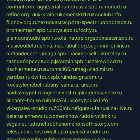
contrinform.ru
gutserial.ru
mdrussia.spb.ru
monod.ru
refine.org.ru
uk-krein.ru
kamensk61.ru
zooclub.info
filonov.org.ru
технокамск.рф
ra-spectr.ru
ooodriada.ru
promelmash.spb.ru
ixtys.spb.ru
fccity.ru
glamourstudio.spb.ru
kola-nature.org
spbmaster.spb.ru
musicoutlet.ru
china.msk.ru
bulldog.su
grimm-online.ru
outlander.net.ru
maga.spb.ru
anime-sell.ru
keseloy.ru
газприборсервис.рф
karmin.spb.ru
shekswood.ru
tischlermebel.ru
automall66.ru
mag-vladimir.ru
yardbar.ru
kiwitour.spb.ru
indesign.com.ru
freestylemebel.ru
bany-samara.ru
rsei.ru
naidisvoyput.ru
mgsn-invest.ru
ipkamerasannce.ru
alicante-house.ru
ibelka74.ru
cozyhouse.info
vlkargalev-studio.ru
700mb.ru
figura-ufa.ru
alina-live.ru
belarusiannews.ru
womenknow.ru
dos-vniimk.ru
sega.net.ru
dv.net.ru
phenomenonsofhistory.com
telesputnik.net.ru
wall.pp.ru
pylesosroidmi.ru
gtc-clan.ru
cligs.ru
bibikazap.ru
popova.org.ru