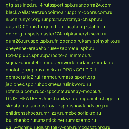
gtglasslined.ru
ii4.ru
tssport.spb.ru
andorra24.com
blackwallstreet.ru
oboimos.ru
optim-doors.com.ru
ikuch.ru
nycr.org.ru
npa21.ru
vremya-ch.spb.ru
desert000.ru
ivtorgi.ru
ifiori.ru
catalog-statei.ru
dcv.org.ru
spetsmaster174.ru
ipkameryhiseeu.ru
dum26.ru
ruspol.spb.ru
fr-opendp.ru
kam-solnyshko.ru
cheyenne-arapaho.ru
sevzapmetal.spb.ru
ted-lapidus.spb.ru
parasite-eliminator.ru
sigma-complete.ru
modernworld.ru
dama-moda.ru
eholot-group.ru
sk-nvkz.ru
DRONGOLD.RU
democratia2.ru
i-farmer.ru
mass-sport.org
jablonex.spb.ru
bookmess.ru
linkword.ru
refineua.com.ru
cs-spec.net.ru
altay-mebel.ru
DNK-THEATRE.RU
mechaniks.spb.ru
ipcamtechage.ru
skosta.ru
a-sun.ru
stroy-ldsp.ru
snowlands.org.ru
childrensshoes.ru
mrlizzy.ru
mebelsofiakrd.ru
bulizhenko.ru
rumantick.net.ru
mtszerno.ru
daily-fishing.ru
glushiteli-v-spb.ru
megasat.org.ru