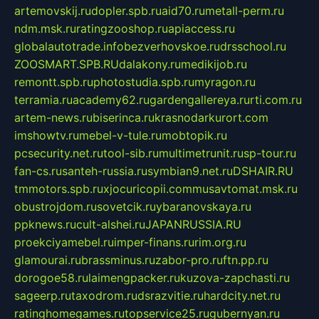
artemovskij.ru
dopler.spb.ru
aid70.ru
metall-perm.ru
ndm.msk.ru
ratingzooshop.ru
apiaccess.ru
globalautotrade.info
bezverhovskoe.ru
drsschool.ru
ZOOSMART.SPB.RU
dalakony.ru
medikijob.ru
remontt.spb.ru
photostudia.spb.ru
myragon.ru
terramia.ru
academy62.ru
gardengallereya.ru
rti.com.ru
artem-news.ru
biserinca.ru
krasnodarkurort.com
imshowtv.ru
mebel-v-tule.ru
mobtopik.ru
pcsecurity.net.ru
tool-sib.ru
multimetrunit.ru
sp-tour.ru
fan-cs.ru
santeh-russia.ru
symbian9.net.ru
DSHAIR.RU
tmmotors.spb.ru
xjocuricopii.com
musavtomat.msk.ru
obustrojdom.ru
sovetcik.ru
ybaranovskaya.ru
ppknews.ru
cult-alshei.ru
JAPANRUSSIA.RU
proekciyamebel.ru
imper-finans.ru
rim.org.ru
glamourai.ru
brassminus.ru
zabor-pro.ru
ftn.pp.ru
dorogoe58.ru
laimengpacker.ru
kuzova-zapchasti.ru
sageerp.ru
taxodrom.ru
dsrazvitie.ru
hardcity.net.ru
ratinghomegames.ru
topservice25.ru
gubernyan.ru