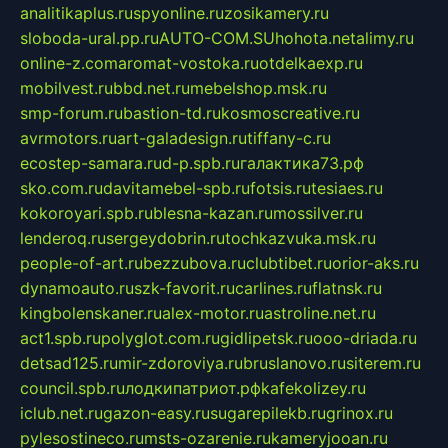
analitikaplus.ru
spyonline.ru
zosikamery.ru
sloboda-ural.pp.ru
AUTO-COM.SU
hohota.net
alimy.ru
online-z.com
aromat-vostoka.ru
otdelkaexp.ru
mobilvest.ru
bbd.net.ru
mebelshop.msk.ru
smp-forum.ru
bastion-td.ru
kosmoscreative.ru
avrmotors.ru
art-galadesign.ru
tiffany-c.ru
ecostep-samara.ru
d-p.spb.ru
галактика73.рф
sko.com.ru
davitamebel-spb.ru
fotsis.ru
tesiaes.ru
kokoroyari.spb.ru
blesna-kazan.ru
mossilver.ru
lenderoq.ru
sergeydobrin.ru
tochkazvuka.msk.ru
people-of-art.ru
bezzubova.ru
clubtibet.ru
orior-aks.ru
dynamoauto.ru
szk-favorit.ru
carlines.ru
flatnsk.ru
kingbolenskaner.ru
alex-motor.ru
astroline.net.ru
act1.spb.ru
polyglot.com.ru
gidlipetsk.ru
ooo-driada.ru
detsad125.ru
mir-zdoroviya.ru
bruslanovo.ru
siterem.ru
council.spb.ru
лодкипатриот.рф
kafekolizey.ru
iclub.net.ru
gazon-easy.ru
sugarepilekb.ru
grinox.ru
pylesostineco.ru
msts-ozarenie.ru
kameryjooan.ru