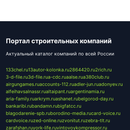
Портал строительных компаний
Актуальный каталог компаний по всей России
133chel.ru
13autor-kolonka.ru
2864420.ru
2rich.ru
3-d-file.ru
3d-file.ru
a-cdc.ru
aalse.ru
a380club.ru
airgungames.ru
accounts-112.ru
adler-jun.ru
adonyev.ru
alfeihavsalnassr.ru
altaipant.ru
argentinamia.ru
aria-family.ru
arkrym.ru
ashanet.ru
belgorod-day.ru
bankaribi.ru
bandamn.ru
bigfatcc.ru
blagodarenie-spb.ru
borodino-media.ru
card-voice.ru
cardvoice.ru
zed-online.ru
zvonitut.ru
zebra-tlt.ru
zarafshan.ru
york-life.ru
vintovoykompressor.ru