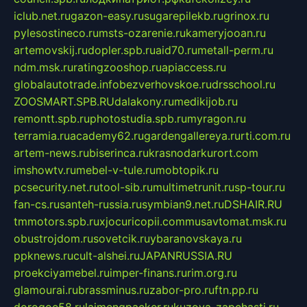
iclub.net.ru
gazon-easy.ru
sugarepilekb.ru
grinox.ru
pylesostineco.ru
msts-ozarenie.ru
kameryjooan.ru
artemovskij.ru
dopler.spb.ru
aid70.ru
metall-perm.ru
ndm.msk.ru
ratingzooshop.ru
apiaccess.ru
globalautotrade.info
bezverhovskoe.ru
drsschool.ru
ZOOSMART.SPB.RU
dalakony.ru
medikijob.ru
remontt.spb.ru
photostudia.spb.ru
myragon.ru
terramia.ru
academy62.ru
gardengallereya.ru
rti.com.ru
artem-news.ru
biserinca.ru
krasnodarkurort.com
imshowtv.ru
mebel-v-tule.ru
mobtopik.ru
pcsecurity.net.ru
tool-sib.ru
multimetrunit.ru
sp-tour.ru
fan-cs.ru
santeh-russia.ru
symbian9.net.ru
DSHAIR.RU
tmmotors.spb.ru
xjocuricopii.com
musavtomat.msk.ru
obustrojdom.ru
sovetcik.ru
ybaranovskaya.ru
ppknews.ru
cult-alshei.ru
JAPANRUSSIA.RU
proekciyamebel.ru
imper-finans.ru
rim.org.ru
glamourai.ru
brassminus.ru
zabor-pro.ru
ftn.pp.ru
dorogoe58.ru
laimengpacker.ru
kuzova-zapchasti.ru