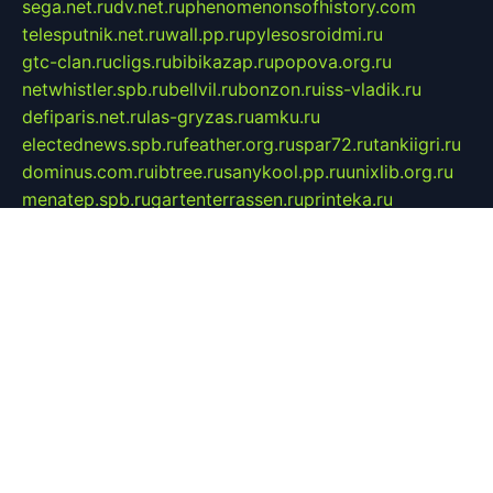
sega.net.ru
dv.net.ru
phenomenonsofhistory.com
telesputnik.net.ru
wall.pp.ru
pylesosroidmi.ru
gtc-clan.ru
cligs.ru
bibikazap.ru
popova.org.ru
netwhistler.spb.ru
bellvil.ru
bonzon.ru
iss-vladik.ru
defiparis.net.ru
las-gryzas.ru
amku.ru
electednews.spb.ru
feather.org.ru
spar72.ru
tankiigri.ru
dominus.com.ru
ibtree.ru
sanykool.pp.ru
unixlib.org.ru
menatep.spb.ru
gartenterrassen.ru
printeka.ru
skvozilka.com.ru
parkovka-pub.ru
lovemobi.ru
art-ru.ru
emulatorz.com.ru
alucomp.com.ru
tatforum.com.ru
alternativa-profi.ru
dermakler.ru
artsurvey.ru
aredir.ru
khimspas.ru
centr-maxi.ru
2018r.ru
bort-stomer-defort.ru
professional2.ru
gibsons.ru
artselena.ru
art-pilot.ru
ingredient.spb.ru
npfpolimer.spb.ru
argentum.spb.ru
hom-edu.ru
af-num.ru
cashadvanceamericasev.org
trexp.spb.ru
apteka-gerzena.ru
vasilyevka.msk.ru
personalloanrgx.org
tishanskiysdk.ru
atma-volga.ru