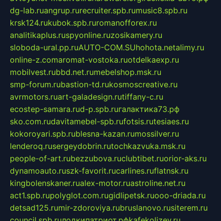
dg-lab.ru
angrup.ru
recruiter.spb.ru
music8.spb.ru
krsk124.ru
kubok.spb.ru
romanofforex.ru
analitikaplus.ru
spyonline.ru
zosikamery.ru
sloboda-ural.pp.ru
AUTO-COM.SU
hohota.net
alimy.ru
online-z.com
aromat-vostoka.ru
otdelkaexp.ru
mobilvest.ru
bbd.net.ru
mebelshop.msk.ru
smp-forum.ru
bastion-td.ru
kosmoscreative.ru
avrmotors.ru
art-galadesign.ru
tiffany-c.ru
ecostep-samara.ru
d-p.spb.ru
галактика73.рф
sko.com.ru
davitamebel-spb.ru
fotsis.ru
tesiaes.ru
kokoroyari.spb.ru
blesna-kazan.ru
mossilver.ru
lenderoq.ru
sergeydobrin.ru
tochkazvuka.msk.ru
people-of-art.ru
bezzubova.ru
clubtibet.ru
orior-aks.ru
dynamoauto.ru
szk-favorit.ru
carlines.ru
flatnsk.ru
kingbolenskaner.ru
alex-motor.ru
astroline.net.ru
act1.spb.ru
polyglot.com.ru
gidlipetsk.ru
ooo-driada.ru
detsad125.ru
mir-zdoroviya.ru
bruslanovo.ru
siterem.ru
council.spb.ru
лодкипатриот.рф
kafekolizey.ru