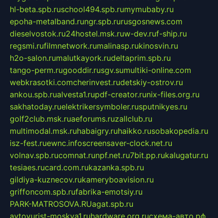
hl-beta.spb.ru
school494.spb.ru
mymubaby.ru
epoha-metalband.ru
ngr.spb.ru
rusgosnews.com
dieselvostok.ru
24hostel.msk.ru
w-dev.ru
f-ship.ru
regsmi.ru
filmnetwork.ru
malinasp.ru
kinosvin.ru
h2o-salon.ru
malutkayork.ru
deltaprim.spb.ru
tango-perm.ru
gooddir.ru
sgv.su
multiki-online.com
webkrasotki.com
cherinvest.ru
detskiy-ostrov.ru
ankou.spb.ru
alvesta1.ru
pdf-creator.ru
nix-files.org.ru
sakhatoday.ru
elektrikersymboler.ru
sputnikyes.ru
golf2club.msk.ru
aeforums.ru
zallclub.ru
multimodal.msk.ru
habaigry.ru
haikko.ru
sobakopedia.ru
isz-fest.ru
ewnc.info
screensaver-clock.net.ru
volnav.spb.ru
comnat.ru
npf.net.ru
7bit.pp.ru
kalugatur.ru
tesiaes.ru
card.com.ru
kazanka.spb.ru
gildiya-kuznecov.ru
kameryboavision.ru
griffoncom.spb.ru
fabrika-emotsiy.ru
PARK-MATROSOVA.RU
agat.spb.ru
avtoyurist-moskva1.ru
hardware.org.ru
схема-авто.рф