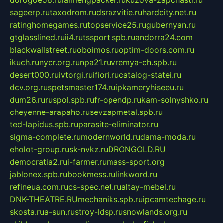
sageerp.ru
taxodrom.ru
dsrazvitie.ru
hardcity.net.ru
ratinghomegames.ru
topservice25.ru
gubernyan.ru
gtglasslined.ru
ii4.ru
tssport.spb.ru
andorra24.com
blackwallstreet.ru
oboimos.ru
optim-doors.com.ru
ikuch.ru
nycr.org.ru
npa21.ru
vremya-ch.spb.ru
desert000.ru
ivtorgi.ru
ifiori.ru
catalog-statei.ru
dcv.org.ru
spetsmaster174.ru
ipkameryhiseeu.ru
dum26.ru
ruspol.spb.ru
fr-opendp.ru
kam-solnyshko.ru
cheyenne-arapaho.ru
sevzapmetal.spb.ru
ted-lapidus.spb.ru
parasite-eliminator.ru
sigma-complete.ru
modernworld.ru
dama-moda.ru
eholot-group.ru
sk-nvkz.ru
DRONGOLD.RU
democratia2.ru
i-farmer.ru
mass-sport.org
jablonex.spb.ru
bookmess.ru
linkword.ru
refineua.com.ru
cs-spec.net.ru
altay-mebel.ru
DNK-THEATRE.RU
mechaniks.spb.ru
ipcamtechage.ru
skosta.ru
a-sun.ru
stroy-ldsp.ru
snowlands.org.ru