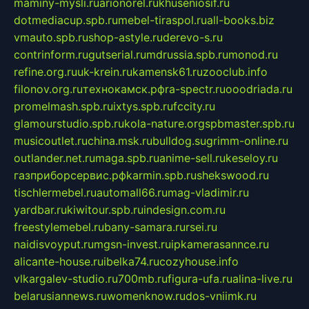
maminy-mysli.ru
arionorel.ru
khuseniosif.ru
dotmediacup.spb.ru
mebel-tiraspol.ru
all-books.biz
vmauto.spb.ru
shop-astyle.ru
derevo-s.ru
contrinform.ru
gutserial.ru
mdrussia.spb.ru
monod.ru
refine.org.ru
uk-krein.ru
kamensk61.ru
zooclub.info
filonov.org.ru
технокамск.рф
ra-spectr.ru
ooodriada.ru
promelmash.spb.ru
ixtys.spb.ru
fccity.ru
glamourstudio.spb.ru
kola-nature.org
spbmaster.spb.ru
musicoutlet.ru
china.msk.ru
bulldog.su
grimm-online.ru
outlander.net.ru
maga.spb.ru
anime-sell.ru
keseloy.ru
газприборсервис.рф
karmin.spb.ru
shekswood.ru
tischlermebel.ru
automall66.ru
mag-vladimir.ru
yardbar.ru
kiwitour.spb.ru
indesign.com.ru
freestylemebel.ru
bany-samara.ru
rsei.ru
naidisvoyput.ru
mgsn-invest.ru
ipkamerasannce.ru
alicante-house.ru
ibelka74.ru
cozyhouse.info
vlkargalev-studio.ru
700mb.ru
figura-ufa.ru
alina-live.ru
belarusiannews.ru
womenknow.ru
dos-vniimk.ru