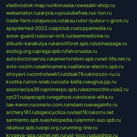
vladivostok-map.ru
vlknrussia.ru
wasabi-shop.ru
webamator.ru
zaryna.ru
youtubefree.ru
x-ton.ru
trade-farm.ru
tajuncos.ru
taksu.ru
tor-lyubov-i-grom.ru
spayderhed-2022.ru
splclub.ru
stoppamedia.ru
snow-guard.ru
slovar-ivrit.ru
cleanmedicine.ru
shkurki-karakulya.ru
kanotiforet.spb.ru
tutmassage.ru
ecolog.org.ru
praga.spb.ru
falcorussia.ru
autodoctorservis.ru
kamertondom.spb.ru
net-life.net.ru
avto-vozim.ru
sakhcamera.ru
alliance-electro.spb.ru
stroyavt.ru
controlweb1.ru
tdsak74.ru
kinzozo-ru.ru
kvotka.ru
iron-snab.ru
costa-bella.ru
eugrus.pp.ru
associaciya39.ru
primexpo.spb.ru
bezmorchin.ru
ia2.ru
cpt21.ru
ispecspb.ru
regahost.ru
kolosok-elita.ru
tae-kwon.ru
consrio.com.ru
insiam.ru
avegainfo.ru
archery161.ru
bigencyclica.ru
vlast16.ru
korru.net
sarmiento.spb.su
extelopedia.ru
lammin-suo.spb.ru
iskatour.spb.ru
snpi.org.ru
running-line.ru
krygeva-spa.ru
chel.net.ru
rust-loco.ru
dugshop.ru