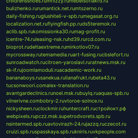
childrensshoes.ru
mrlizzy.ru
mebelsofiakrd.ru
bulizhenko.ru
rumantick.net.ru
mtszerno.ru
daily-fishing.ru
glushiteli-v-spb.ru
megasat.org.ru
localization.net.ru
flyingfish.pp.ru
ds5teremok.ru
aclib.spb.ru
komissionka30.ru
mag-profit.ru
icentre-74.ru
leasing-nsk.ru
hd39.ru
rcd.com.ru
bioprot.ru
deltaextreme.ru
mirkotlov07.ru
mycrossway.ru
temamedia.ru
art-fusing.ru
cbslefort.ru
sunroadwatch.ru
citroen-yaroslavl.ru
ratnews.msk.ru
sk-if.ru
joomlamoduli.ru
academic-work.ru
bananaboys.ru
sanekua.ru
lianafrukt.ru
beta43.ru
tucsonwoori.com
alex-translation.ru
avantgardeclinics.ru
noel.msk.ru
buylq.ru
aquas-spb.ru
vilnerivne.com
bobry-2.ru
vtoroe-solnce.ru
nickysheen.ru
clockmir.ru
huntercraft.ru
стройокт.рф
webpixels.ru
pczz.msk.su
petrodvorets.spb.ru
nsintermed.spb.ru
avtovirazh-24.ru
jazzq.ru
czecot.ru
cruizi.spb.ru
spasskaya.spb.ru
kniris.ru
vkpeople.com