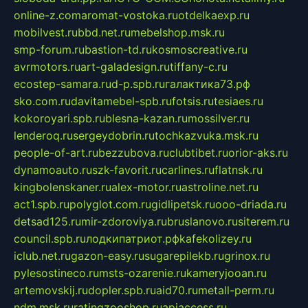
online-z.com
aromat-vostoka.ru
otdelkaexp.ru
mobilvest.ru
bbd.net.ru
mebelshop.msk.ru
smp-forum.ru
bastion-td.ru
kosmoscreative.ru
avrmotors.ru
art-galadesign.ru
tiffany-c.ru
ecostep-samara.ru
d-p.spb.ru
галактика73.рф
sko.com.ru
davitamebel-spb.ru
fotsis.ru
tesiaes.ru
kokoroyari.spb.ru
blesna-kazan.ru
mossilver.ru
lenderoq.ru
sergeydobrin.ru
tochkazvuka.msk.ru
people-of-art.ru
bezzubova.ru
clubtibet.ru
orior-aks.ru
dynamoauto.ru
szk-favorit.ru
carlines.ru
flatnsk.ru
kingbolenskaner.ru
alex-motor.ru
astroline.net.ru
act1.spb.ru
polyglot.com.ru
gidlipetsk.ru
ooo-driada.ru
detsad125.ru
mir-zdoroviya.ru
bruslanovo.ru
siterem.ru
council.spb.ru
лодкипатриот.рф
kafekolizey.ru
iclub.net.ru
gazon-easy.ru
sugarepilekb.ru
grinox.ru
pylesostineco.ru
msts-ozarenie.ru
kameryjooan.ru
artemovskij.ru
dopler.spb.ru
aid70.ru
metall-perm.ru
ndm.msk.ru
ratingzooshop.ru
apiaccess.ru