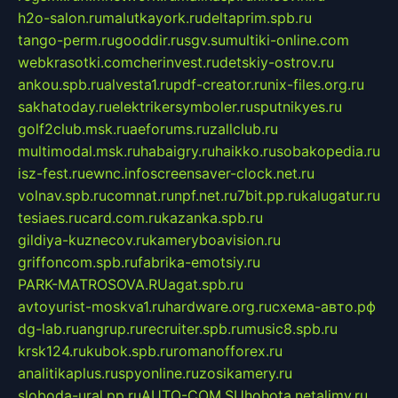
h2o-salon.ru
malutkayork.ru
deltaprim.spb.ru
tango-perm.ru
gooddir.ru
sgv.su
multiki-online.com
webkrasotki.com
cherinvest.ru
detskiy-ostrov.ru
ankou.spb.ru
alvesta1.ru
pdf-creator.ru
nix-files.org.ru
sakhatoday.ru
elektrikersymboler.ru
sputnikyes.ru
golf2club.msk.ru
aeforums.ru
zallclub.ru
multimodal.msk.ru
habaigry.ru
haikko.ru
sobakopedia.ru
isz-fest.ru
ewnc.info
screensaver-clock.net.ru
volnav.spb.ru
comnat.ru
npf.net.ru
7bit.pp.ru
kalugatur.ru
tesiaes.ru
card.com.ru
kazanka.spb.ru
gildiya-kuznecov.ru
kameryboavision.ru
griffoncom.spb.ru
fabrika-emotsiy.ru
PARK-MATROSOVA.RU
agat.spb.ru
avtoyurist-moskva1.ru
hardware.org.ru
схема-авто.рф
dg-lab.ru
angrup.ru
recruiter.spb.ru
music8.spb.ru
krsk124.ru
kubok.spb.ru
romanofforex.ru
analitikaplus.ru
spyonline.ru
zosikamery.ru
sloboda-ural.pp.ru
AUTO-COM.SU
hohota.net
alimy.ru