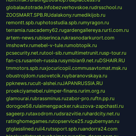
globalautotrade.info
bezverhovskoe.ru
drsschool.ru
ZOOSMART.SPB.RU
dalakony.ru
medikijob.ru
remontt.spb.ru
photostudia.spb.ru
myragon.ru
terramia.ru
academy62.ru
gardengallereya.ru
rti.com.ru
artem-news.ru
biserinca.ru
krasnodarkurort.com
imshowtv.ru
mebel-v-tule.ru
mobtopik.ru
pcsecurity.net.ru
tool-sib.ru
multimetrunit.ru
sp-tour.ru
fan-cs.ru
santeh-russia.ru
symbian9.net.ru
DSHAIR.RU
tmmotors.spb.ru
xjocuricopii.com
musavtomat.msk.ru
obustrojdom.ru
sovetcik.ru
ybaranovskaya.ru
ppknews.ru
cult-alshei.ru
JAPANRUSSIA.RU
proekciyamebel.ru
imper-finans.ru
rim.org.ru
glamourai.ru
brassminus.ru
zabor-pro.ru
ftn.pp.ru
dorogoe58.ru
laimengpacker.ru
kuzova-zapchasti.ru
sageerp.ru
taxodrom.ru
dsrazvitie.ru
hardcity.net.ru
ratinghomegames.ru
topservice25.ru
gubernyan.ru
gtglasslined.ru
ii4.ru
tssport.spb.ru
andorra24.com