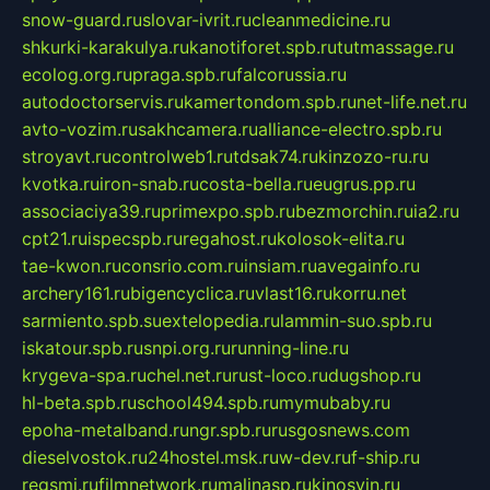
snow-guard.ru
slovar-ivrit.ru
cleanmedicine.ru
shkurki-karakulya.ru
kanotiforet.spb.ru
tutmassage.ru
ecolog.org.ru
praga.spb.ru
falcorussia.ru
autodoctorservis.ru
kamertondom.spb.ru
net-life.net.ru
avto-vozim.ru
sakhcamera.ru
alliance-electro.spb.ru
stroyavt.ru
controlweb1.ru
tdsak74.ru
kinzozo-ru.ru
kvotka.ru
iron-snab.ru
costa-bella.ru
eugrus.pp.ru
associaciya39.ru
primexpo.spb.ru
bezmorchin.ru
ia2.ru
cpt21.ru
ispecspb.ru
regahost.ru
kolosok-elita.ru
tae-kwon.ru
consrio.com.ru
insiam.ru
avegainfo.ru
archery161.ru
bigencyclica.ru
vlast16.ru
korru.net
sarmiento.spb.su
extelopedia.ru
lammin-suo.spb.ru
iskatour.spb.ru
snpi.org.ru
running-line.ru
krygeva-spa.ru
chel.net.ru
rust-loco.ru
dugshop.ru
hl-beta.spb.ru
school494.spb.ru
mymubaby.ru
epoha-metalband.ru
ngr.spb.ru
rusgosnews.com
dieselvostok.ru
24hostel.msk.ru
w-dev.ru
f-ship.ru
regsmi.ru
filmnetwork.ru
malinasp.ru
kinosvin.ru