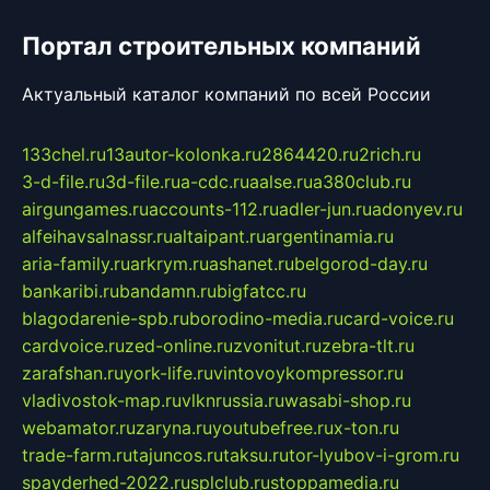
Портал строительных компаний
Актуальный каталог компаний по всей России
133chel.ru
13autor-kolonka.ru
2864420.ru
2rich.ru
3-d-file.ru
3d-file.ru
a-cdc.ru
aalse.ru
a380club.ru
airgungames.ru
accounts-112.ru
adler-jun.ru
adonyev.ru
alfeihavsalnassr.ru
altaipant.ru
argentinamia.ru
aria-family.ru
arkrym.ru
ashanet.ru
belgorod-day.ru
bankaribi.ru
bandamn.ru
bigfatcc.ru
blagodarenie-spb.ru
borodino-media.ru
card-voice.ru
cardvoice.ru
zed-online.ru
zvonitut.ru
zebra-tlt.ru
zarafshan.ru
york-life.ru
vintovoykompressor.ru
vladivostok-map.ru
vlknrussia.ru
wasabi-shop.ru
webamator.ru
zaryna.ru
youtubefree.ru
x-ton.ru
trade-farm.ru
tajuncos.ru
taksu.ru
tor-lyubov-i-grom.ru
spayderhed-2022.ru
splclub.ru
stoppamedia.ru