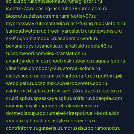
aclib.spb.ru
komissionka30.ru
mag-profit.ru
icentre-74.ru
leasing-nsk.ru
hd39.ru
rcd.com.ru
bioprot.ru
deltaextreme.ru
mirkotlov07.ru
mycrossway.ru
temamedia.ru
art-fusing.ru
cbslefort.ru
sunroadwatch.ru
citroen-yaroslavl.ru
ratnews.msk.ru
sk-if.ru
joomlamoduli.ru
academic-work.ru
bananaboys.ru
sanekua.ru
lianafrukt.ru
beta43.ru
tucsonwoori.com
alex-translation.ru
avantgardeclinics.ru
noel.msk.ru
buylq.ru
aquas-spb.ru
vilnerivne.com
bobry-2.ru
vtoroe-solnce.ru
nickysheen.ru
clockmir.ru
huntercraft.ru
стройокт.рф
webpixels.ru
pczz.msk.su
petrodvorets.spb.ru
nsintermed.spb.ru
avtovirazh-24.ru
jazzq.ru
czecot.ru
cruizi.spb.ru
spasskaya.spb.ru
kniris.ru
vkpeople.com
maminy-mysli.ru
arionorel.ru
khuseniosif.ru
dotmediacup.spb.ru
mebel-tiraspol.ru
all-books.biz
vmauto.spb.ru
shop-astyle.ru
derevo-s.ru
contrinform.ru
gutserial.ru
mdrussia.spb.ru
monod.ru