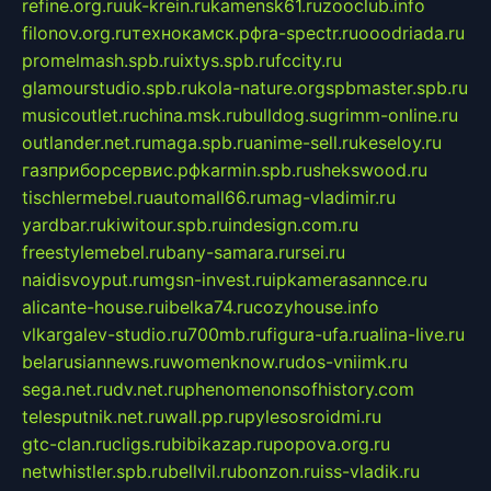
refine.org.ru
uk-krein.ru
kamensk61.ru
zooclub.info
filonov.org.ru
технокамск.рф
ra-spectr.ru
ooodriada.ru
promelmash.spb.ru
ixtys.spb.ru
fccity.ru
glamourstudio.spb.ru
kola-nature.org
spbmaster.spb.ru
musicoutlet.ru
china.msk.ru
bulldog.su
grimm-online.ru
outlander.net.ru
maga.spb.ru
anime-sell.ru
keseloy.ru
газприборсервис.рф
karmin.spb.ru
shekswood.ru
tischlermebel.ru
automall66.ru
mag-vladimir.ru
yardbar.ru
kiwitour.spb.ru
indesign.com.ru
freestylemebel.ru
bany-samara.ru
rsei.ru
naidisvoyput.ru
mgsn-invest.ru
ipkamerasannce.ru
alicante-house.ru
ibelka74.ru
cozyhouse.info
vlkargalev-studio.ru
700mb.ru
figura-ufa.ru
alina-live.ru
belarusiannews.ru
womenknow.ru
dos-vniimk.ru
sega.net.ru
dv.net.ru
phenomenonsofhistory.com
telesputnik.net.ru
wall.pp.ru
pylesosroidmi.ru
gtc-clan.ru
cligs.ru
bibikazap.ru
popova.org.ru
netwhistler.spb.ru
bellvil.ru
bonzon.ru
iss-vladik.ru