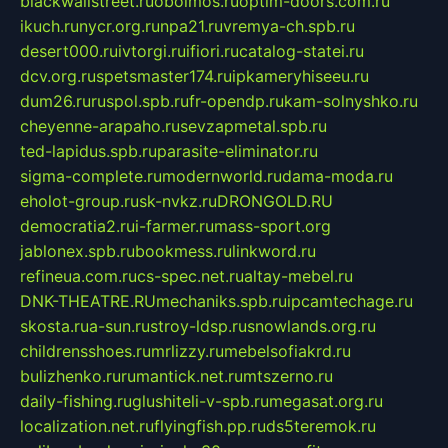
blackwallstreet.ru
oboimos.ru
optim-doors.com.ru
ikuch.ru
nycr.org.ru
npa21.ru
vremya-ch.spb.ru
desert000.ru
ivtorgi.ru
ifiori.ru
catalog-statei.ru
dcv.org.ru
spetsmaster174.ru
ipkameryhiseeu.ru
dum26.ru
ruspol.spb.ru
fr-opendp.ru
kam-solnyshko.ru
cheyenne-arapaho.ru
sevzapmetal.spb.ru
ted-lapidus.spb.ru
parasite-eliminator.ru
sigma-complete.ru
modernworld.ru
dama-moda.ru
eholot-group.ru
sk-nvkz.ru
DRONGOLD.RU
democratia2.ru
i-farmer.ru
mass-sport.org
jablonex.spb.ru
bookmess.ru
linkword.ru
refineua.com.ru
cs-spec.net.ru
altay-mebel.ru
DNK-THEATRE.RU
mechaniks.spb.ru
ipcamtechage.ru
skosta.ru
a-sun.ru
stroy-ldsp.ru
snowlands.org.ru
childrensshoes.ru
mrlizzy.ru
mebelsofiakrd.ru
bulizhenko.ru
rumantick.net.ru
mtszerno.ru
daily-fishing.ru
glushiteli-v-spb.ru
megasat.org.ru
localization.net.ru
flyingfish.pp.ru
ds5teremok.ru