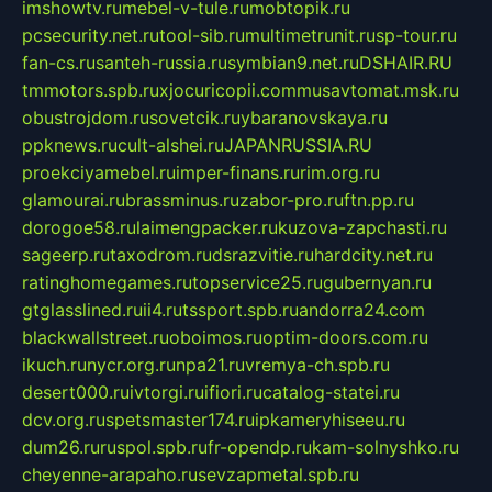
imshowtv.ru
mebel-v-tule.ru
mobtopik.ru
pcsecurity.net.ru
tool-sib.ru
multimetrunit.ru
sp-tour.ru
fan-cs.ru
santeh-russia.ru
symbian9.net.ru
DSHAIR.RU
tmmotors.spb.ru
xjocuricopii.com
musavtomat.msk.ru
obustrojdom.ru
sovetcik.ru
ybaranovskaya.ru
ppknews.ru
cult-alshei.ru
JAPANRUSSIA.RU
proekciyamebel.ru
imper-finans.ru
rim.org.ru
glamourai.ru
brassminus.ru
zabor-pro.ru
ftn.pp.ru
dorogoe58.ru
laimengpacker.ru
kuzova-zapchasti.ru
sageerp.ru
taxodrom.ru
dsrazvitie.ru
hardcity.net.ru
ratinghomegames.ru
topservice25.ru
gubernyan.ru
gtglasslined.ru
ii4.ru
tssport.spb.ru
andorra24.com
blackwallstreet.ru
oboimos.ru
optim-doors.com.ru
ikuch.ru
nycr.org.ru
npa21.ru
vremya-ch.spb.ru
desert000.ru
ivtorgi.ru
ifiori.ru
catalog-statei.ru
dcv.org.ru
spetsmaster174.ru
ipkameryhiseeu.ru
dum26.ru
ruspol.spb.ru
fr-opendp.ru
kam-solnyshko.ru
cheyenne-arapaho.ru
sevzapmetal.spb.ru