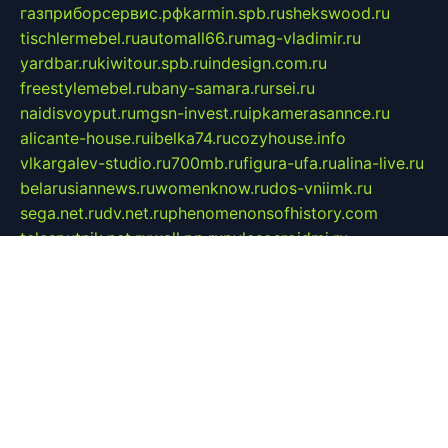
газприборсервис.рф
karmin.spb.ru
shekswood.ru
tischlermebel.ru
automall66.ru
mag-vladimir.ru
yardbar.ru
kiwitour.spb.ru
indesign.com.ru
freestylemebel.ru
bany-samara.ru
rsei.ru
naidisvoyput.ru
mgsn-invest.ru
ipkamerasannce.ru
alicante-house.ru
ibelka74.ru
cozyhouse.info
vlkargalev-studio.ru
700mb.ru
figura-ufa.ru
alina-live.ru
belarusiannews.ru
womenknow.ru
dos-vniimk.ru
sega.net.ru
dv.net.ru
phenomenonsofhistory.com
telesputnik.net.ru
wall.pp.ru
pylesosroidmi.ru
gtc-clan.ru
cligs.ru
bibikazap.ru
popova.org.ru
netwhistler.spb.ru
bellvil.ru
bonzon.ru
iss-vladik.ru
defiparis.net.ru
las-gryzas.ru
amku.ru
electednews.spb.ru
feather.org.ru
spar72.ru
tankiigri.ru
dominus.com.ru
ibtree.ru
sanykool.pp.ru
unixlib.org.ru
menatep.spb.ru
gartenterrassen.ru
printeka.ru
skvozilka.com.ru
parkovka-pub.ru
lovemobi.ru
art-ru.ru
emulatorz.com.ru
alucomp.com.ru
tatforum.com.ru