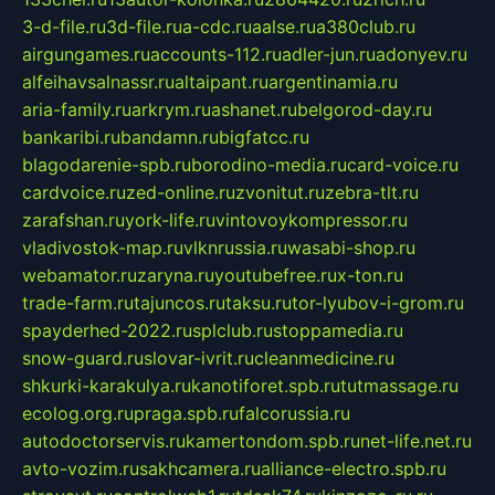
3-d-file.ru
3d-file.ru
a-cdc.ru
aalse.ru
a380club.ru
airgungames.ru
accounts-112.ru
adler-jun.ru
adonyev.ru
alfeihavsalnassr.ru
altaipant.ru
argentinamia.ru
aria-family.ru
arkrym.ru
ashanet.ru
belgorod-day.ru
bankaribi.ru
bandamn.ru
bigfatcc.ru
blagodarenie-spb.ru
borodino-media.ru
card-voice.ru
cardvoice.ru
zed-online.ru
zvonitut.ru
zebra-tlt.ru
zarafshan.ru
york-life.ru
vintovoykompressor.ru
vladivostok-map.ru
vlknrussia.ru
wasabi-shop.ru
webamator.ru
zaryna.ru
youtubefree.ru
x-ton.ru
trade-farm.ru
tajuncos.ru
taksu.ru
tor-lyubov-i-grom.ru
spayderhed-2022.ru
splclub.ru
stoppamedia.ru
snow-guard.ru
slovar-ivrit.ru
cleanmedicine.ru
shkurki-karakulya.ru
kanotiforet.spb.ru
tutmassage.ru
ecolog.org.ru
praga.spb.ru
falcorussia.ru
autodoctorservis.ru
kamertondom.spb.ru
net-life.net.ru
avto-vozim.ru
sakhcamera.ru
alliance-electro.spb.ru