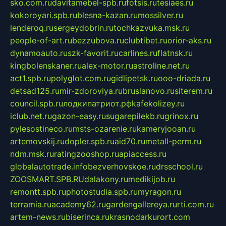
sko.com.ru
davitamebel-spb.ru
fotsis.ru
tesiaes.ru
kokoroyari.spb.ru
blesna-kazan.ru
mossilver.ru
lenderoq.ru
sergeydobrin.ru
tochkazvuka.msk.ru
people-of-art.ru
bezzubova.ru
clubtibet.ru
orior-aks.ru
dynamoauto.ru
szk-favorit.ru
carlines.ru
flatnsk.ru
kingbolenskaner.ru
alex-motor.ru
astroline.net.ru
act1.spb.ru
polyglot.com.ru
gidlipetsk.ru
ooo-driada.ru
detsad125.ru
mir-zdoroviya.ru
bruslanovo.ru
siterem.ru
council.spb.ru
лодкипатриот.рф
kafekolizey.ru
iclub.net.ru
gazon-easy.ru
sugarepilekb.ru
grinox.ru
pylesostineco.ru
msts-ozarenie.ru
kameryjooan.ru
artemovskij.ru
dopler.spb.ru
aid70.ru
metall-perm.ru
ndm.msk.ru
ratingzooshop.ru
apiaccess.ru
globalautotrade.info
bezverhovskoe.ru
drsschool.ru
ZOOSMART.SPB.RU
dalakony.ru
medikijob.ru
remontt.spb.ru
photostudia.spb.ru
myragon.ru
terramia.ru
academy62.ru
gardengallereya.ru
rti.com.ru
artem-news.ru
biserinca.ru
krasnodarkurort.com