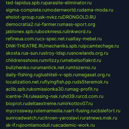
ted-lapidus.spb.ru
parasite-eliminator.ru
sigma-complete.ru
modernworld.ru
dama-moda.ru
eholot-group.ru
sk-nvkz.ru
DRONGOLD.RU
democratia2.ru
i-farmer.ru
mass-sport.org
jablonex.spb.ru
bookmess.ru
linkword.ru
refineua.com.ru
cs-spec.net.ru
altay-mebel.ru
DNK-THEATRE.RU
mechaniks.spb.ru
ipcamtechage.ru
skosta.ru
a-sun.ru
stroy-ldsp.ru
snowlands.org.ru
childrensshoes.ru
mrlizzy.ru
mebelsofiakrd.ru
bulizhenko.ru
rumantick.net.ru
mtszerno.ru
daily-fishing.ru
glushiteli-v-spb.ru
megasat.org.ru
localization.net.ru
flyingfish.pp.ru
ds5teremok.ru
aclib.spb.ru
komissionka30.ru
mag-profit.ru
icentre-74.ru
leasing-nsk.ru
hd39.ru
rcd.com.ru
bioprot.ru
deltaextreme.ru
mirkotlov07.ru
mycrossway.ru
temamedia.ru
art-fusing.ru
cbslefort.ru
sunroadwatch.ru
citroen-yaroslavl.ru
ratnews.msk.ru
sk-if.ru
joomlamoduli.ru
academic-work.ru