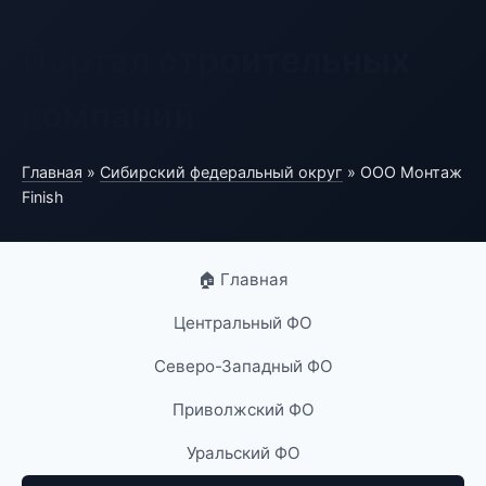
Портал строительных
компаний
Главная
»
Сибирский федеральный округ
» ООО Монтаж
Finish
🏠 Главная
Центральный ФО
Северо-Западный ФО
Приволжский ФО
Уральский ФО