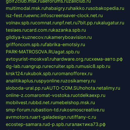
golf2club.msk.ru
aeforums.ru
zallclub.ru
multimodal.msk.ru
habaigry.ru
haikko.ru
sobakopedia.ru
isz-fest.ru
ewnc.info
screensaver-clock.net.ru
volnav.spb.ru
comnat.ru
npf.net.ru
7bit.pp.ru
kalugatur.ru
tesiaes.ru
card.com.ru
kazanka.spb.ru
gildiya-kuznecov.ru
kameryboavision.ru
griffoncom.spb.ru
fabrika-emotsiy.ru
PARK-MATROSOVA.RU
agat.spb.ru
avtoyurist-moskva1.ru
hardware.org.ru
схема-авто.рф
dg-lab.ru
angrup.ru
recruiter.spb.ru
music8.spb.ru
krsk124.ru
kubok.spb.ru
romanofforex.ru
analitikaplus.ru
spyonline.ru
zosikamery.ru
sloboda-ural.pp.ru
AUTO-COM.SU
hohota.net
alimy.ru
online-z.com
aromat-vostoka.ru
otdelkaexp.ru
mobilvest.ru
bbd.net.ru
mebelshop.msk.ru
smp-forum.ru
bastion-td.ru
kosmoscreative.ru
avrmotors.ru
art-galadesign.ru
tiffany-c.ru
ecostep-samara.ru
d-p.spb.ru
галактика73.рф