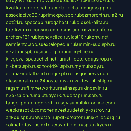
stroyavt.ru
controlweb1.ru
tdsak74.ru
kinzozo-ru.ru
kvotka.ru
iron-snab.ru
costa-bella.ru
eugrus.pp.ru
associaciya39.ru
primexpo.spb.ru
bezmorchin.ru
ia2.ru
cpt21.ru
ispecspb.ru
regahost.ru
kolosok-elita.ru
tae-kwon.ru
consrio.com.ru
insiam.ru
avegainfo.ru
archery161.ru
bigencyclica.ru
vlast16.ru
korru.net
sarmiento.spb.su
extelopedia.ru
lammin-suo.spb.ru
iskatour.spb.ru
snpi.org.ru
running-line.ru
krygeva-spa.ru
chel.net.ru
rust-loco.ru
dugshop.ru
hl-beta.spb.ru
school494.spb.ru
mymubaby.ru
epoha-metalband.ru
ngr.spb.ru
rusgosnews.com
dieselvostok.ru
24hostel.msk.ru
w-dev.ru
f-ship.ru
regsmi.ru
filmnetwork.ru
malinasp.ru
kinosvin.ru
h2o-salon.ru
malutkayork.ru
deltaprim.spb.ru
tango-perm.ru
gooddir.ru
sgv.su
multiki-online.com
webkrasotki.com
cherinvest.ru
detskiy-ostrov.ru
ankou.spb.ru
alvesta1.ru
pdf-creator.ru
nix-files.org.ru
sakhatoday.ru
elektrikersymboler.ru
sputnikyes.ru