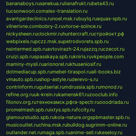
bananaboys.ru
sanekua.ru
lianafrukt.ru
beta43.ru
tucsonwoori.com
alex-translation.ru
avantgardeclinics.ru
noel.msk.ru
buylq.ru
aquas-spb.ru
vilnerivne.com
bobry-2.ru
vtoroe-solnce.ru
nickysheen.ru
clockmir.ru
huntercraft.ru
стройокт.рф
webpixels.ru
pczz.msk.su
petrodvorets.spb.ru
nsintermed.spb.ru
avtovirazh-24.ru
jazzq.ru
czecot.ru
cruizi.spb.ru
spasskaya.spb.ru
kniris.ru
vkpeople.com
maminy-mysli.ru
arionorel.ru
khuseniosif.ru
dotmediacup.spb.ru
mebel-tiraspol.ru
all-books.biz
vmauto.spb.ru
shop-astyle.ru
derevo-s.ru
contrinform.ru
gutserial.ru
mdrussia.spb.ru
monod.ru
refine.org.ru
uk-krein.ru
kamensk61.ru
zooclub.info
filonov.org.ru
технокамск.рф
ra-spectr.ru
ooodriada.ru
promelmash.spb.ru
ixtys.spb.ru
fccity.ru
glamourstudio.spb.ru
kola-nature.org
spbmaster.spb.ru
musicoutlet.ru
china.msk.ru
bulldog.su
grimm-online.ru
outlander.net.ru
maga.spb.ru
anime-sell.ru
keseloy.ru