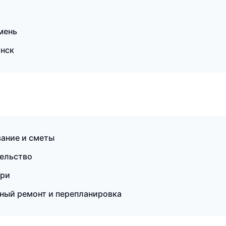
мень
нск
ание и сметы
тельство
ери
ный ремонт и перепланировка