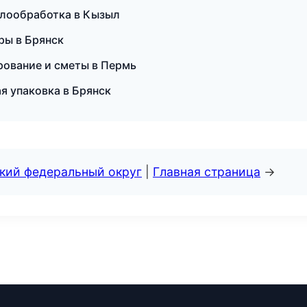
ллообработка в Кызыл
уры в Брянск
ование и сметы в Пермь
 упаковка в Брянск
ский федеральный округ
|
Главная страница
→