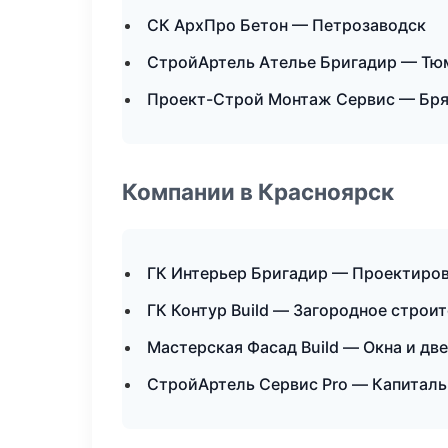
СК АрхПро Бетон — Петрозаводск
СтройАртель Ателье Бригадир — Тю
Проект-Строй Монтаж Сервис — Бря
Компании в Красноярск
ГК Интерьер Бригадир — Проектиров
ГК Контур Build — Загородное строи
Мастерская Фасад Build — Окна и дв
СтройАртель Сервис Pro — Капиталь