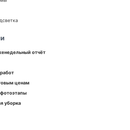
емы
одсветка
ми
женедельный отчёт
 работ
птовым ценам
 фотоэтапы
ая уборка