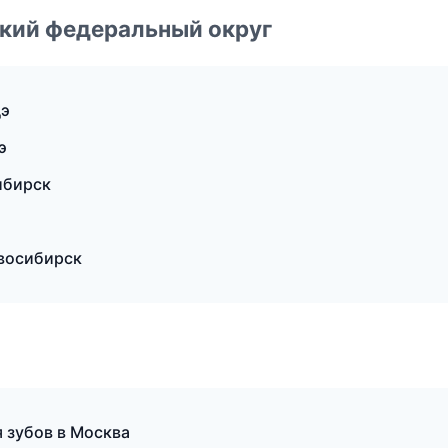
ский федеральный округ
дэ
э
ибирск
восибирск
я зубов в Москва