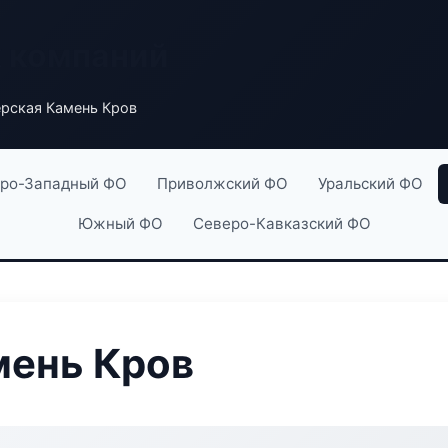
х компаний
рская Камень Кров
ро-Западный ФО
Приволжский ФО
Уральский ФО
Южный ФО
Северо-Кавказский ФО
мень Кров