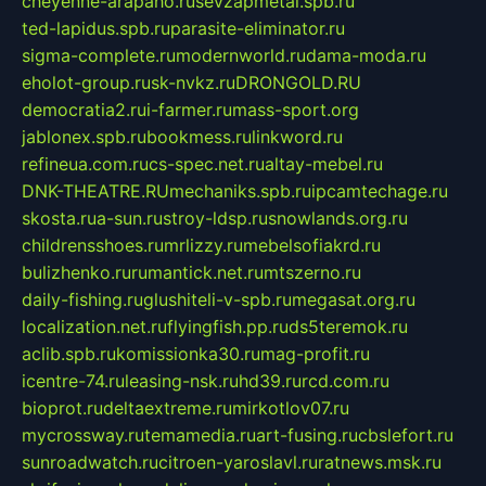
cheyenne-arapaho.ru
sevzapmetal.spb.ru
ted-lapidus.spb.ru
parasite-eliminator.ru
sigma-complete.ru
modernworld.ru
dama-moda.ru
eholot-group.ru
sk-nvkz.ru
DRONGOLD.RU
democratia2.ru
i-farmer.ru
mass-sport.org
jablonex.spb.ru
bookmess.ru
linkword.ru
refineua.com.ru
cs-spec.net.ru
altay-mebel.ru
DNK-THEATRE.RU
mechaniks.spb.ru
ipcamtechage.ru
skosta.ru
a-sun.ru
stroy-ldsp.ru
snowlands.org.ru
childrensshoes.ru
mrlizzy.ru
mebelsofiakrd.ru
bulizhenko.ru
rumantick.net.ru
mtszerno.ru
daily-fishing.ru
glushiteli-v-spb.ru
megasat.org.ru
localization.net.ru
flyingfish.pp.ru
ds5teremok.ru
aclib.spb.ru
komissionka30.ru
mag-profit.ru
icentre-74.ru
leasing-nsk.ru
hd39.ru
rcd.com.ru
bioprot.ru
deltaextreme.ru
mirkotlov07.ru
mycrossway.ru
temamedia.ru
art-fusing.ru
cbslefort.ru
sunroadwatch.ru
citroen-yaroslavl.ru
ratnews.msk.ru