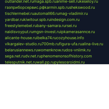
outlander.net.ru
maga.spb.ru
anime-sell.ru
keseloy.ru
газприборсервис.рф
karmin.spb.ru
shekswood.ru
tischlermebel.ru
automall66.ru
mag-vladimir.ru
yardbar.ru
kiwitour.spb.ru
indesign.com.ru
freestylemebel.ru
bany-samara.ru
rsei.ru
naidisvoyput.ru
mgsn-invest.ru
ipkamerasannce.ru
alicante-house.ru
ibelka74.ru
cozyhouse.info
vlkargalev-studio.ru
700mb.ru
figura-ufa.ru
alina-live.ru
belarusiannews.ru
womenknow.ru
dos-vniimk.ru
sega.net.ru
dv.net.ru
phenomenonsofhistory.com
telesputnik.net.ru
wall.pp.ru
pylesosroidmi.ru
gtc-clan.ru
cligs.ru
bibikazap.ru
popova.org.ru
netwhistler.spb.ru
bellvil.ru
bonzon.ru
iss-vladik.ru
defiparis.net.ru
las-gryzas.ru
amku.ru
electednews.spb.ru
feather.org.ru
spar72.ru
tankiigri.ru
dominus.com.ru
ibtree.ru
sanykool.pp.ru
unixlib.org.ru
menatep.spb.ru
gartenterrassen.ru
printeka.ru
skvozilka.com.ru
parkovka-pub.ru
lovemobi.ru
art-ru.ru