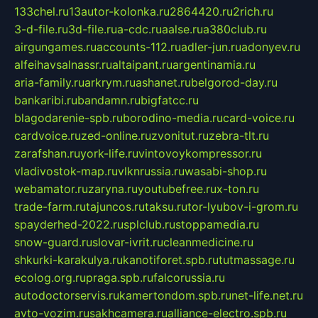
133chel.ru
13autor-kolonka.ru
2864420.ru
2rich.ru
3-d-file.ru
3d-file.ru
a-cdc.ru
aalse.ru
a380club.ru
airgungames.ru
accounts-112.ru
adler-jun.ru
adonyev.ru
alfeihavsalnassr.ru
altaipant.ru
argentinamia.ru
aria-family.ru
arkrym.ru
ashanet.ru
belgorod-day.ru
bankaribi.ru
bandamn.ru
bigfatcc.ru
blagodarenie-spb.ru
borodino-media.ru
card-voice.ru
cardvoice.ru
zed-online.ru
zvonitut.ru
zebra-tlt.ru
zarafshan.ru
york-life.ru
vintovoykompressor.ru
vladivostok-map.ru
vlknrussia.ru
wasabi-shop.ru
webamator.ru
zaryna.ru
youtubefree.ru
x-ton.ru
trade-farm.ru
tajuncos.ru
taksu.ru
tor-lyubov-i-grom.ru
spayderhed-2022.ru
splclub.ru
stoppamedia.ru
snow-guard.ru
slovar-ivrit.ru
cleanmedicine.ru
shkurki-karakulya.ru
kanotiforet.spb.ru
tutmassage.ru
ecolog.org.ru
praga.spb.ru
falcorussia.ru
autodoctorservis.ru
kamertondom.spb.ru
net-life.net.ru
avto-vozim.ru
sakhcamera.ru
alliance-electro.spb.ru