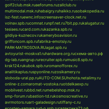
golf2club.msk.ru
aeforums.ru
zallclub.ru
multimodal.msk.ru
habaigry.ru
haikko.ru
sobakopedia.ru
isz-fest.ru
ewnc.info
screensaver-clock.net.ru
volnav.spb.ru
comnat.ru
npf.net.ru
7bit.pp.ru
kalugatur.ru
tesiaes.ru
card.com.ru
kazanka.spb.ru
gildiya-kuznecov.ru
kameryboavision.ru
griffoncom.spb.ru
fabrika-emotsiy.ru
PARK-MATROSOVA.RU
agat.spb.ru
avtoyurist-moskva1.ru
hardware.org.ru
схема-авто.рф
dg-lab.ru
angrup.ru
recruiter.spb.ru
music8.spb.ru
krsk124.ru
kubok.spb.ru
romanofforex.ru
analitikaplus.ru
spyonline.ru
zosikamery.ru
sloboda-ural.pp.ru
AUTO-COM.SU
hohota.net
alimy.ru
online-z.com
aromat-vostoka.ru
otdelkaexp.ru
mobilvest.ru
bbd.net.ru
mebelshop.msk.ru
smp-forum.ru
bastion-td.ru
kosmoscreative.ru
avrmotors.ru
art-galadesign.ru
tiffany-c.ru
ecostep-samara.ru
d-p.spb.ru
галактика73.рф