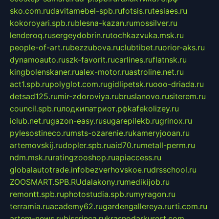
sko.com.ru
davitamebel-spb.ru
fotsis.ru
tesiaes.ru
kokoroyari.spb.ru
blesna-kazan.ru
mossilver.ru
lenderoq.ru
sergeydobrin.ru
tochkazvuka.msk.ru
people-of-art.ru
bezzubova.ru
clubtibet.ru
orior-aks.ru
dynamoauto.ru
szk-favorit.ru
carlines.ru
flatnsk.ru
kingbolenskaner.ru
alex-motor.ru
astroline.net.ru
act1.spb.ru
polyglot.com.ru
gidlipetsk.ru
ooo-driada.ru
detsad125.ru
mir-zdoroviya.ru
bruslanovo.ru
siterem.ru
council.spb.ru
лодкипатриот.рф
kafekolizey.ru
iclub.net.ru
gazon-easy.ru
sugarepilekb.ru
grinox.ru
pylesostineco.ru
msts-ozarenie.ru
kameryjooan.ru
artemovskij.ru
dopler.spb.ru
aid70.ru
metall-perm.ru
ndm.msk.ru
ratingzooshop.ru
apiaccess.ru
globalautotrade.info
bezverhovskoe.ru
drsschool.ru
ZOOSMART.SPB.RU
dalakony.ru
medikijob.ru
remontt.spb.ru
photostudia.spb.ru
myragon.ru
terramia.ru
academy62.ru
gardengallereya.ru
rti.com.ru
artem-news.ru
biserinca.ru
krasnodarkurort.com