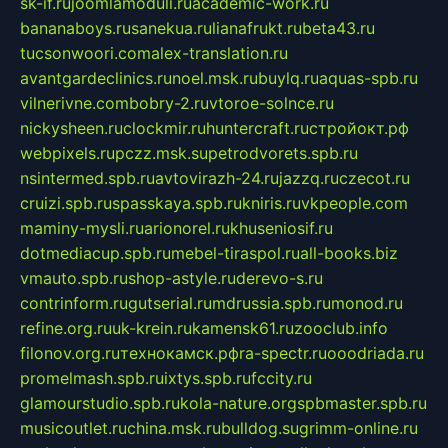
sk-if.ru
joomlamoduli.ru
academic-work.ru
bananaboys.ru
sanekua.ru
lianafrukt.ru
beta43.ru
tucsonwoori.com
alex-translation.ru
avantgardeclinics.ru
noel.msk.ru
buylq.ru
aquas-spb.ru
vilnerivne.com
bobry-2.ru
vtoroe-solnce.ru
nickysheen.ru
clockmir.ru
huntercraft.ru
стройокт.рф
webpixels.ru
pczz.msk.su
petrodvorets.spb.ru
nsintermed.spb.ru
avtovirazh-24.ru
jazzq.ru
czecot.ru
cruizi.spb.ru
spasskaya.spb.ru
kniris.ru
vkpeople.com
maminy-mysli.ru
arionorel.ru
khuseniosif.ru
dotmediacup.spb.ru
mebel-tiraspol.ru
all-books.biz
vmauto.spb.ru
shop-astyle.ru
derevo-s.ru
contrinform.ru
gutserial.ru
mdrussia.spb.ru
monod.ru
refine.org.ru
uk-krein.ru
kamensk61.ru
zooclub.info
filonov.org.ru
технокамск.рф
ra-spectr.ru
ooodriada.ru
promelmash.spb.ru
ixtys.spb.ru
fccity.ru
glamourstudio.spb.ru
kola-nature.org
spbmaster.spb.ru
musicoutlet.ru
china.msk.ru
bulldog.su
grimm-online.ru