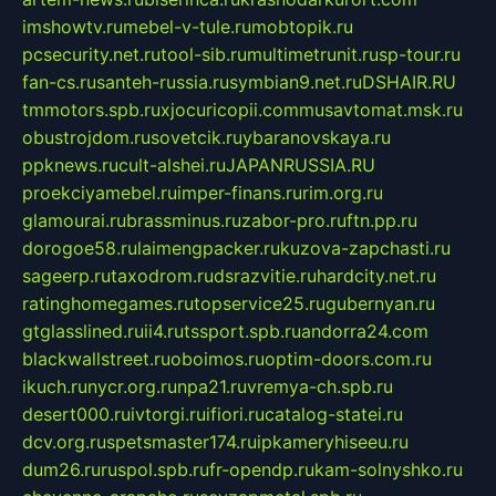
imshowtv.ru
mebel-v-tule.ru
mobtopik.ru
pcsecurity.net.ru
tool-sib.ru
multimetrunit.ru
sp-tour.ru
fan-cs.ru
santeh-russia.ru
symbian9.net.ru
DSHAIR.RU
tmmotors.spb.ru
xjocuricopii.com
musavtomat.msk.ru
obustrojdom.ru
sovetcik.ru
ybaranovskaya.ru
ppknews.ru
cult-alshei.ru
JAPANRUSSIA.RU
proekciyamebel.ru
imper-finans.ru
rim.org.ru
glamourai.ru
brassminus.ru
zabor-pro.ru
ftn.pp.ru
dorogoe58.ru
laimengpacker.ru
kuzova-zapchasti.ru
sageerp.ru
taxodrom.ru
dsrazvitie.ru
hardcity.net.ru
ratinghomegames.ru
topservice25.ru
gubernyan.ru
gtglasslined.ru
ii4.ru
tssport.spb.ru
andorra24.com
blackwallstreet.ru
oboimos.ru
optim-doors.com.ru
ikuch.ru
nycr.org.ru
npa21.ru
vremya-ch.spb.ru
desert000.ru
ivtorgi.ru
ifiori.ru
catalog-statei.ru
dcv.org.ru
spetsmaster174.ru
ipkameryhiseeu.ru
dum26.ru
ruspol.spb.ru
fr-opendp.ru
kam-solnyshko.ru