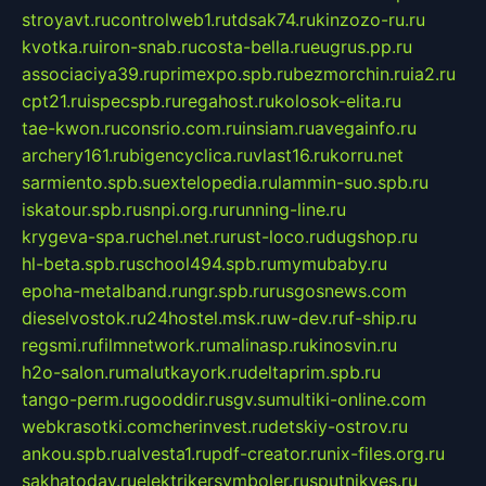
stroyavt.ru
controlweb1.ru
tdsak74.ru
kinzozo-ru.ru
kvotka.ru
iron-snab.ru
costa-bella.ru
eugrus.pp.ru
associaciya39.ru
primexpo.spb.ru
bezmorchin.ru
ia2.ru
cpt21.ru
ispecspb.ru
regahost.ru
kolosok-elita.ru
tae-kwon.ru
consrio.com.ru
insiam.ru
avegainfo.ru
archery161.ru
bigencyclica.ru
vlast16.ru
korru.net
sarmiento.spb.su
extelopedia.ru
lammin-suo.spb.ru
iskatour.spb.ru
snpi.org.ru
running-line.ru
krygeva-spa.ru
chel.net.ru
rust-loco.ru
dugshop.ru
hl-beta.spb.ru
school494.spb.ru
mymubaby.ru
epoha-metalband.ru
ngr.spb.ru
rusgosnews.com
dieselvostok.ru
24hostel.msk.ru
w-dev.ru
f-ship.ru
regsmi.ru
filmnetwork.ru
malinasp.ru
kinosvin.ru
h2o-salon.ru
malutkayork.ru
deltaprim.spb.ru
tango-perm.ru
gooddir.ru
sgv.su
multiki-online.com
webkrasotki.com
cherinvest.ru
detskiy-ostrov.ru
ankou.spb.ru
alvesta1.ru
pdf-creator.ru
nix-files.org.ru
sakhatoday.ru
elektrikersymboler.ru
sputnikyes.ru