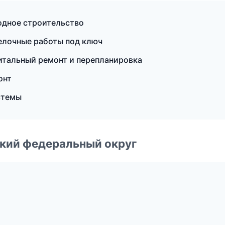
одное строительство
елочные работы под ключ
итальный ремонт и перепланировка
онт
стемы
ский федеральный округ