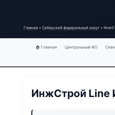
Портал строительны
Главная
»
Сибирский федеральный округ
» ИнжСт
🏠 Главная
Центральный ФО
Севе
ИнжСтрой Line