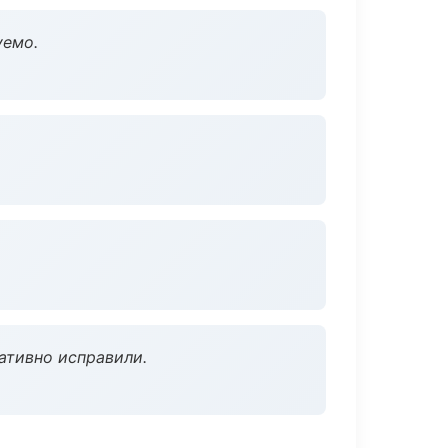
уемо.
ативно исправили.