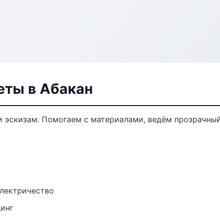
еты в Абакан
и эскизам. Помогаем с материалами, ведём прозрачны
электричество
динг