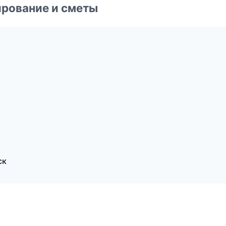
рование и сметы
ск