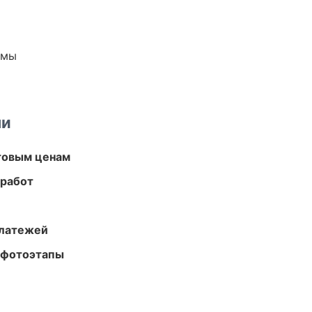
емы
ми
птовым ценам
 работ
платежей
 фотоэтапы