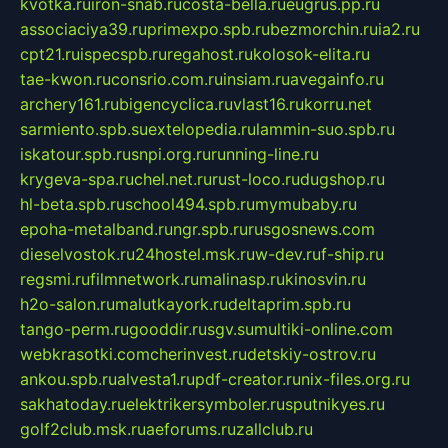
kvotka.ru
iron-snab.ru
costa-bella.ru
eugrus.pp.ru
associaciya39.ru
primexpo.spb.ru
bezmorchin.ru
ia2.ru
cpt21.ru
ispecspb.ru
regahost.ru
kolosok-elita.ru
tae-kwon.ru
consrio.com.ru
insiam.ru
avegainfo.ru
archery161.ru
bigencyclica.ru
vlast16.ru
korru.net
sarmiento.spb.su
extelopedia.ru
lammin-suo.spb.ru
iskatour.spb.ru
snpi.org.ru
running-line.ru
krygeva-spa.ru
chel.net.ru
rust-loco.ru
dugshop.ru
hl-beta.spb.ru
school494.spb.ru
mymubaby.ru
epoha-metalband.ru
ngr.spb.ru
rusgosnews.com
dieselvostok.ru
24hostel.msk.ru
w-dev.ru
f-ship.ru
regsmi.ru
filmnetwork.ru
malinasp.ru
kinosvin.ru
h2o-salon.ru
malutkayork.ru
deltaprim.spb.ru
tango-perm.ru
gooddir.ru
sgv.su
multiki-online.com
webkrasotki.com
cherinvest.ru
detskiy-ostrov.ru
ankou.spb.ru
alvesta1.ru
pdf-creator.ru
nix-files.org.ru
sakhatoday.ru
elektrikersymboler.ru
sputnikyes.ru
golf2club.msk.ru
aeforums.ru
zallclub.ru