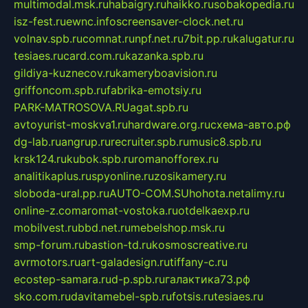
multimodal.msk.ru
habaigry.ru
haikko.ru
sobakopedia.ru
isz-fest.ru
ewnc.info
screensaver-clock.net.ru
volnav.spb.ru
comnat.ru
npf.net.ru
7bit.pp.ru
kalugatur.ru
tesiaes.ru
card.com.ru
kazanka.spb.ru
gildiya-kuznecov.ru
kameryboavision.ru
griffoncom.spb.ru
fabrika-emotsiy.ru
PARK-MATROSOVA.RU
agat.spb.ru
avtoyurist-moskva1.ru
hardware.org.ru
схема-авто.рф
dg-lab.ru
angrup.ru
recruiter.spb.ru
music8.spb.ru
krsk124.ru
kubok.spb.ru
romanofforex.ru
analitikaplus.ru
spyonline.ru
zosikamery.ru
sloboda-ural.pp.ru
AUTO-COM.SU
hohota.net
alimy.ru
online-z.com
aromat-vostoka.ru
otdelkaexp.ru
mobilvest.ru
bbd.net.ru
mebelshop.msk.ru
smp-forum.ru
bastion-td.ru
kosmoscreative.ru
avrmotors.ru
art-galadesign.ru
tiffany-c.ru
ecostep-samara.ru
d-p.spb.ru
галактика73.рф
sko.com.ru
davitamebel-spb.ru
fotsis.ru
tesiaes.ru