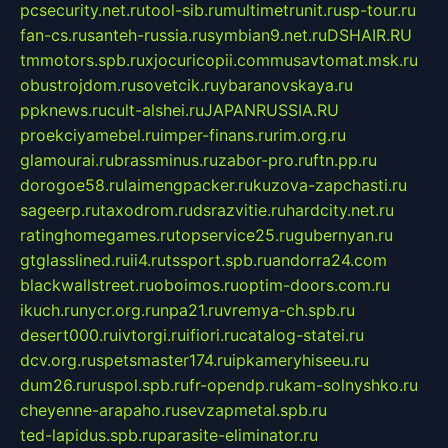
pcsecurity.net.ru
tool-sib.ru
multimetrunit.ru
sp-tour.ru
fan-cs.ru
santeh-russia.ru
symbian9.net.ru
DSHAIR.RU
tmmotors.spb.ru
xjocuricopii.com
musavtomat.msk.ru
obustrojdom.ru
sovetcik.ru
ybaranovskaya.ru
ppknews.ru
cult-alshei.ru
JAPANRUSSIA.RU
proekciyamebel.ru
imper-finans.ru
rim.org.ru
glamourai.ru
brassminus.ru
zabor-pro.ru
ftn.pp.ru
dorogoe58.ru
laimengpacker.ru
kuzova-zapchasti.ru
sageerp.ru
taxodrom.ru
dsrazvitie.ru
hardcity.net.ru
ratinghomegames.ru
topservice25.ru
gubernyan.ru
gtglasslined.ru
ii4.ru
tssport.spb.ru
andorra24.com
blackwallstreet.ru
oboimos.ru
optim-doors.com.ru
ikuch.ru
nycr.org.ru
npa21.ru
vremya-ch.spb.ru
desert000.ru
ivtorgi.ru
ifiori.ru
catalog-statei.ru
dcv.org.ru
spetsmaster174.ru
ipkameryhiseeu.ru
dum26.ru
ruspol.spb.ru
fr-opendp.ru
kam-solnyshko.ru
cheyenne-arapaho.ru
sevzapmetal.spb.ru
ted-lapidus.spb.ru
parasite-eliminator.ru