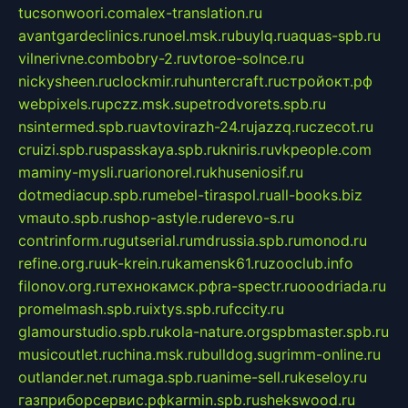
tucsonwoori.com
alex-translation.ru
avantgardeclinics.ru
noel.msk.ru
buylq.ru
aquas-spb.ru
vilnerivne.com
bobry-2.ru
vtoroe-solnce.ru
nickysheen.ru
clockmir.ru
huntercraft.ru
стройокт.рф
webpixels.ru
pczz.msk.su
petrodvorets.spb.ru
nsintermed.spb.ru
avtovirazh-24.ru
jazzq.ru
czecot.ru
cruizi.spb.ru
spasskaya.spb.ru
kniris.ru
vkpeople.com
maminy-mysli.ru
arionorel.ru
khuseniosif.ru
dotmediacup.spb.ru
mebel-tiraspol.ru
all-books.biz
vmauto.spb.ru
shop-astyle.ru
derevo-s.ru
contrinform.ru
gutserial.ru
mdrussia.spb.ru
monod.ru
refine.org.ru
uk-krein.ru
kamensk61.ru
zooclub.info
filonov.org.ru
технокамск.рф
ra-spectr.ru
ooodriada.ru
promelmash.spb.ru
ixtys.spb.ru
fccity.ru
glamourstudio.spb.ru
kola-nature.org
spbmaster.spb.ru
musicoutlet.ru
china.msk.ru
bulldog.su
grimm-online.ru
outlander.net.ru
maga.spb.ru
anime-sell.ru
keseloy.ru
газприборсервис.рф
karmin.spb.ru
shekswood.ru