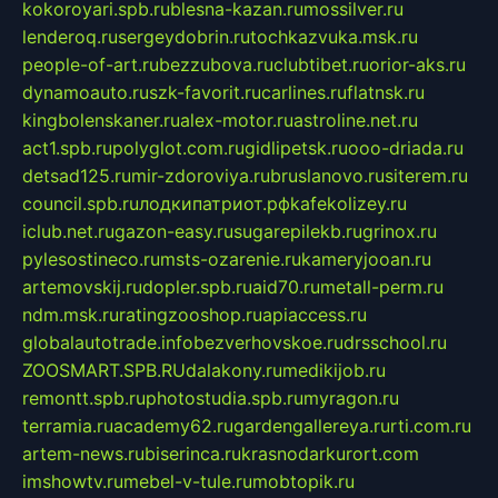
kokoroyari.spb.ru
blesna-kazan.ru
mossilver.ru
lenderoq.ru
sergeydobrin.ru
tochkazvuka.msk.ru
people-of-art.ru
bezzubova.ru
clubtibet.ru
orior-aks.ru
dynamoauto.ru
szk-favorit.ru
carlines.ru
flatnsk.ru
kingbolenskaner.ru
alex-motor.ru
astroline.net.ru
act1.spb.ru
polyglot.com.ru
gidlipetsk.ru
ooo-driada.ru
detsad125.ru
mir-zdoroviya.ru
bruslanovo.ru
siterem.ru
council.spb.ru
лодкипатриот.рф
kafekolizey.ru
iclub.net.ru
gazon-easy.ru
sugarepilekb.ru
grinox.ru
pylesostineco.ru
msts-ozarenie.ru
kameryjooan.ru
artemovskij.ru
dopler.spb.ru
aid70.ru
metall-perm.ru
ndm.msk.ru
ratingzooshop.ru
apiaccess.ru
globalautotrade.info
bezverhovskoe.ru
drsschool.ru
ZOOSMART.SPB.RU
dalakony.ru
medikijob.ru
remontt.spb.ru
photostudia.spb.ru
myragon.ru
terramia.ru
academy62.ru
gardengallereya.ru
rti.com.ru
artem-news.ru
biserinca.ru
krasnodarkurort.com
imshowtv.ru
mebel-v-tule.ru
mobtopik.ru