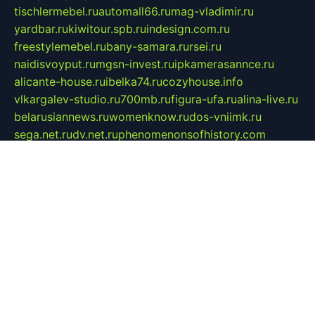
tischlermebel.ru
automall66.ru
mag-vladimir.ru
yardbar.ru
kiwitour.spb.ru
indesign.com.ru
freestylemebel.ru
bany-samara.ru
rsei.ru
naidisvoyput.ru
mgsn-invest.ru
ipkamerasannce.ru
alicante-house.ru
ibelka74.ru
cozyhouse.info
vlkargalev-studio.ru
700mb.ru
figura-ufa.ru
alina-live.ru
belarusiannews.ru
womenknow.ru
dos-vniimk.ru
sega.net.ru
dv.net.ru
phenomenonsofhistory.com
telesputnik.net.ru
wall.pp.ru
pylesosroidmi.ru
gtc-clan.ru
cligs.ru
bibikazap.ru
popova.org.ru
netwhistler.spb.ru
bellvil.ru
bonzon.ru
iss-vladik.ru
defiparis.net.ru
las-gryzas.ru
amku.ru
electednews.spb.ru
feather.org.ru
spar72.ru
tankiigri.ru
dominus.com.ru
ibtree.ru
sanykool.pp.ru
unixlib.org.ru
menatep.spb.ru
gartenterrassen.ru
printeka.ru
skvozilka.com.ru
parkovka-pub.ru
lovemobi.ru
art-ru.ru
emulatorz.com.ru
alucomp.com.ru
tatforum.com.ru
alternativa-profi.ru
dermakler.ru
artsurvey.ru
aredir.ru