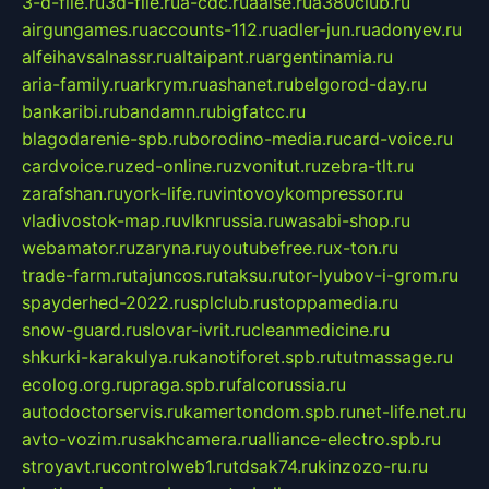
3-d-file.ru
3d-file.ru
a-cdc.ru
aalse.ru
a380club.ru
airgungames.ru
accounts-112.ru
adler-jun.ru
adonyev.ru
alfeihavsalnassr.ru
altaipant.ru
argentinamia.ru
aria-family.ru
arkrym.ru
ashanet.ru
belgorod-day.ru
bankaribi.ru
bandamn.ru
bigfatcc.ru
blagodarenie-spb.ru
borodino-media.ru
card-voice.ru
cardvoice.ru
zed-online.ru
zvonitut.ru
zebra-tlt.ru
zarafshan.ru
york-life.ru
vintovoykompressor.ru
vladivostok-map.ru
vlknrussia.ru
wasabi-shop.ru
webamator.ru
zaryna.ru
youtubefree.ru
x-ton.ru
trade-farm.ru
tajuncos.ru
taksu.ru
tor-lyubov-i-grom.ru
spayderhed-2022.ru
splclub.ru
stoppamedia.ru
snow-guard.ru
slovar-ivrit.ru
cleanmedicine.ru
shkurki-karakulya.ru
kanotiforet.spb.ru
tutmassage.ru
ecolog.org.ru
praga.spb.ru
falcorussia.ru
autodoctorservis.ru
kamertondom.spb.ru
net-life.net.ru
avto-vozim.ru
sakhcamera.ru
alliance-electro.spb.ru
stroyavt.ru
controlweb1.ru
tdsak74.ru
kinzozo-ru.ru