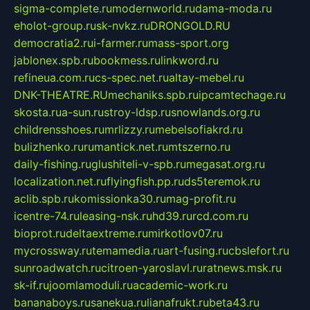
sigma-complete.ru
modernworld.ru
dama-moda.ru
eholot-group.ru
sk-nvkz.ru
DRONGOLD.RU
democratia2.ru
i-farmer.ru
mass-sport.org
jablonex.spb.ru
bookmess.ru
linkword.ru
refineua.com.ru
cs-spec.net.ru
altay-mebel.ru
DNK-THEATRE.RU
mechaniks.spb.ru
ipcamtechage.ru
skosta.ru
a-sun.ru
stroy-ldsp.ru
snowlands.org.ru
childrensshoes.ru
mrlizzy.ru
mebelsofiakrd.ru
bulizhenko.ru
rumantick.net.ru
mtszerno.ru
daily-fishing.ru
glushiteli-v-spb.ru
megasat.org.ru
localization.net.ru
flyingfish.pp.ru
ds5teremok.ru
aclib.spb.ru
komissionka30.ru
mag-profit.ru
icentre-74.ru
leasing-nsk.ru
hd39.ru
rcd.com.ru
bioprot.ru
deltaextreme.ru
mirkotlov07.ru
mycrossway.ru
temamedia.ru
art-fusing.ru
cbslefort.ru
sunroadwatch.ru
citroen-yaroslavl.ru
ratnews.msk.ru
sk-if.ru
joomlamoduli.ru
academic-work.ru
bananaboys.ru
sanekua.ru
lianafrukt.ru
beta43.ru