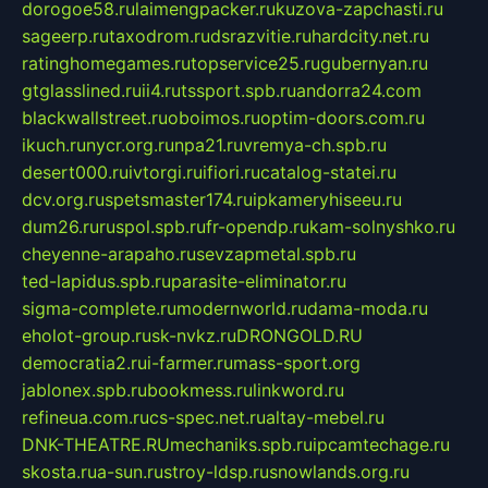
dorogoe58.ru
laimengpacker.ru
kuzova-zapchasti.ru
sageerp.ru
taxodrom.ru
dsrazvitie.ru
hardcity.net.ru
ratinghomegames.ru
topservice25.ru
gubernyan.ru
gtglasslined.ru
ii4.ru
tssport.spb.ru
andorra24.com
blackwallstreet.ru
oboimos.ru
optim-doors.com.ru
ikuch.ru
nycr.org.ru
npa21.ru
vremya-ch.spb.ru
desert000.ru
ivtorgi.ru
ifiori.ru
catalog-statei.ru
dcv.org.ru
spetsmaster174.ru
ipkameryhiseeu.ru
dum26.ru
ruspol.spb.ru
fr-opendp.ru
kam-solnyshko.ru
cheyenne-arapaho.ru
sevzapmetal.spb.ru
ted-lapidus.spb.ru
parasite-eliminator.ru
sigma-complete.ru
modernworld.ru
dama-moda.ru
eholot-group.ru
sk-nvkz.ru
DRONGOLD.RU
democratia2.ru
i-farmer.ru
mass-sport.org
jablonex.spb.ru
bookmess.ru
linkword.ru
refineua.com.ru
cs-spec.net.ru
altay-mebel.ru
DNK-THEATRE.RU
mechaniks.spb.ru
ipcamtechage.ru
skosta.ru
a-sun.ru
stroy-ldsp.ru
snowlands.org.ru