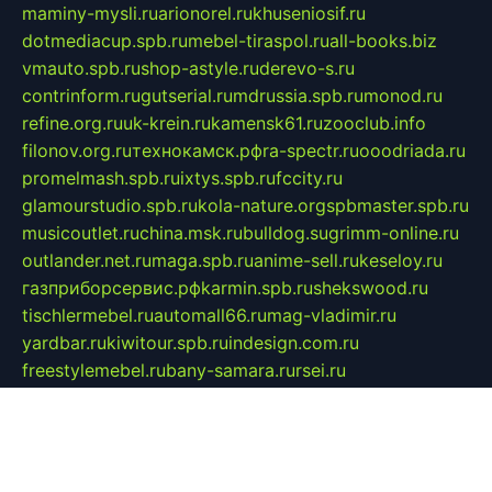
maminy-mysli.ru
arionorel.ru
khuseniosif.ru
dotmediacup.spb.ru
mebel-tiraspol.ru
all-books.biz
vmauto.spb.ru
shop-astyle.ru
derevo-s.ru
contrinform.ru
gutserial.ru
mdrussia.spb.ru
monod.ru
refine.org.ru
uk-krein.ru
kamensk61.ru
zooclub.info
filonov.org.ru
технокамск.рф
ra-spectr.ru
ooodriada.ru
promelmash.spb.ru
ixtys.spb.ru
fccity.ru
glamourstudio.spb.ru
kola-nature.org
spbmaster.spb.ru
musicoutlet.ru
china.msk.ru
bulldog.su
grimm-online.ru
outlander.net.ru
maga.spb.ru
anime-sell.ru
keseloy.ru
газприборсервис.рф
karmin.spb.ru
shekswood.ru
tischlermebel.ru
automall66.ru
mag-vladimir.ru
yardbar.ru
kiwitour.spb.ru
indesign.com.ru
freestylemebel.ru
bany-samara.ru
rsei.ru
naidisvoyput.ru
mgsn-invest.ru
ipkamerasannce.ru
alicante-house.ru
ibelka74.ru
cozyhouse.info
vlkargalev-studio.ru
700mb.ru
figura-ufa.ru
alina-live.ru
belarusiannews.ru
womenknow.ru
dos-vniimk.ru