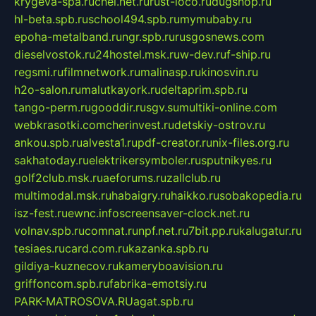
krygeva-spa.ru
chel.net.ru
rust-loco.ru
dugshop.ru
hl-beta.spb.ru
school494.spb.ru
mymubaby.ru
epoha-metalband.ru
ngr.spb.ru
rusgosnews.com
dieselvostok.ru
24hostel.msk.ru
w-dev.ru
f-ship.ru
regsmi.ru
filmnetwork.ru
malinasp.ru
kinosvin.ru
h2o-salon.ru
malutkayork.ru
deltaprim.spb.ru
tango-perm.ru
gooddir.ru
sgv.su
multiki-online.com
webkrasotki.com
cherinvest.ru
detskiy-ostrov.ru
ankou.spb.ru
alvesta1.ru
pdf-creator.ru
nix-files.org.ru
sakhatoday.ru
elektrikersymboler.ru
sputnikyes.ru
golf2club.msk.ru
aeforums.ru
zallclub.ru
multimodal.msk.ru
habaigry.ru
haikko.ru
sobakopedia.ru
isz-fest.ru
ewnc.info
screensaver-clock.net.ru
volnav.spb.ru
comnat.ru
npf.net.ru
7bit.pp.ru
kalugatur.ru
tesiaes.ru
card.com.ru
kazanka.spb.ru
gildiya-kuznecov.ru
kameryboavision.ru
griffoncom.spb.ru
fabrika-emotsiy.ru
PARK-MATROSOVA.RU
agat.spb.ru