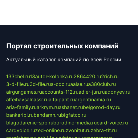
Портал строительных компаний
Актуальный каталог компаний по всей России
133chel.ru
13autor-kolonka.ru
2864420.ru
2rich.ru
3-d-file.ru
3d-file.ru
a-cdc.ru
aalse.ru
a380club.ru
airgungames.ru
accounts-112.ru
adler-jun.ru
adonyev.ru
alfeihavsalnassr.ru
altaipant.ru
argentinamia.ru
aria-family.ru
arkrym.ru
ashanet.ru
belgorod-day.ru
bankaribi.ru
bandamn.ru
bigfatcc.ru
blagodarenie-spb.ru
borodino-media.ru
card-voice.ru
cardvoice.ru
zed-online.ru
zvonitut.ru
zebra-tlt.ru