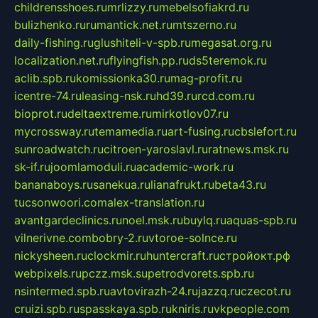
childrensshoes.ru
mrlizzy.ru
mebelsofiakrd.ru
bulizhenko.ru
rumantick.net.ru
mtszerno.ru
daily-fishing.ru
glushiteli-v-spb.ru
megasat.org.ru
localization.net.ru
flyingfish.pp.ru
ds5teremok.ru
aclib.spb.ru
komissionka30.ru
mag-profit.ru
icentre-74.ru
leasing-nsk.ru
hd39.ru
rcd.com.ru
bioprot.ru
deltaextreme.ru
mirkotlov07.ru
mycrossway.ru
temamedia.ru
art-fusing.ru
cbslefort.ru
sunroadwatch.ru
citroen-yaroslavl.ru
ratnews.msk.ru
sk-if.ru
joomlamoduli.ru
academic-work.ru
bananaboys.ru
sanekua.ru
lianafrukt.ru
beta43.ru
tucsonwoori.com
alex-translation.ru
avantgardeclinics.ru
noel.msk.ru
buylq.ru
aquas-spb.ru
vilnerivne.com
bobry-2.ru
vtoroe-solnce.ru
nickysheen.ru
clockmir.ru
huntercraft.ru
стройокт.рф
webpixels.ru
pczz.msk.su
petrodvorets.spb.ru
nsintermed.spb.ru
avtovirazh-24.ru
jazzq.ru
czecot.ru
cruizi.spb.ru
spasskaya.spb.ru
kniris.ru
vkpeople.com