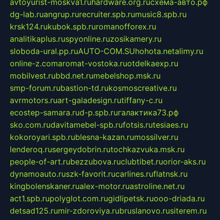
avtoyurist-moskva1.ru
hardware.org.ru
схема-авто.рф
dg-lab.ru
angrup.ru
recruiter.spb.ru
music8.spb.ru
krsk124.ru
kubok.spb.ru
romanofforex.ru
analitikaplus.ru
spyonline.ru
zosikamery.ru
sloboda-ural.pp.ru
AUTO-COM.SU
hohota.net
alimy.ru
online-z.com
aromat-vostoka.ru
otdelkaexp.ru
mobilvest.ru
bbd.net.ru
mebelshop.msk.ru
smp-forum.ru
bastion-td.ru
kosmoscreative.ru
avrmotors.ru
art-galadesign.ru
tiffany-c.ru
ecostep-samara.ru
d-p.spb.ru
галактика73.рф
sko.com.ru
davitamebel-spb.ru
fotsis.ru
tesiaes.ru
kokoroyari.spb.ru
blesna-kazan.ru
mossilver.ru
lenderoq.ru
sergeydobrin.ru
tochkazvuka.msk.ru
people-of-art.ru
bezzubova.ru
clubtibet.ru
orior-aks.ru
dynamoauto.ru
szk-favorit.ru
carlines.ru
flatnsk.ru
kingbolenskaner.ru
alex-motor.ru
astroline.net.ru
act1.spb.ru
polyglot.com.ru
gidlipetsk.ru
ooo-driada.ru
detsad125.ru
mir-zdoroviya.ru
bruslanovo.ru
siterem.ru