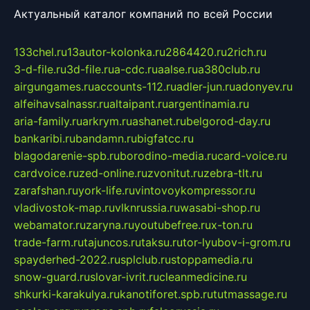
Актуальный каталог компаний по всей России
133chel.ru
13autor-kolonka.ru
2864420.ru
2rich.ru
3-d-file.ru
3d-file.ru
a-cdc.ru
aalse.ru
a380club.ru
airgungames.ru
accounts-112.ru
adler-jun.ru
adonyev.ru
alfeihavsalnassr.ru
altaipant.ru
argentinamia.ru
aria-family.ru
arkrym.ru
ashanet.ru
belgorod-day.ru
bankaribi.ru
bandamn.ru
bigfatcc.ru
blagodarenie-spb.ru
borodino-media.ru
card-voice.ru
cardvoice.ru
zed-online.ru
zvonitut.ru
zebra-tlt.ru
zarafshan.ru
york-life.ru
vintovoykompressor.ru
vladivostok-map.ru
vlknrussia.ru
wasabi-shop.ru
webamator.ru
zaryna.ru
youtubefree.ru
x-ton.ru
trade-farm.ru
tajuncos.ru
taksu.ru
tor-lyubov-i-grom.ru
spayderhed-2022.ru
splclub.ru
stoppamedia.ru
snow-guard.ru
slovar-ivrit.ru
cleanmedicine.ru
shkurki-karakulya.ru
kanotiforet.spb.ru
tutmassage.ru