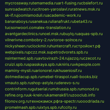
mycrossway.ru
temamedia.ru
art-fusing.ru
cbslefort.ru
sunroadwatch.ru
citroen-yaroslavl.ru
ratnews.msk.ru
sk-if.ru
joomlamoduli.ru
academic-work.ru
bananaboys.ru
sanekua.ru
lianafrukt.ru
beta43.ru
tucsonwoori.com
alex-translation.ru
avantgardeclinics.ru
noel.msk.ru
buylq.ru
aquas-spb.ru
vilnerivne.com
bobry-2.ru
vtoroe-solnce.ru
nickysheen.ru
clockmir.ru
huntercraft.ru
стройокт.рф
webpixels.ru
pczz.msk.su
petrodvorets.spb.ru
nsintermed.spb.ru
avtovirazh-24.ru
jazzq.ru
czecot.ru
cruizi.spb.ru
spasskaya.spb.ru
kniris.ru
vkpeople.com
maminy-mysli.ru
arionorel.ru
khuseniosif.ru
dotmediacup.spb.ru
mebel-tiraspol.ru
all-books.biz
vmauto.spb.ru
shop-astyle.ru
derevo-s.ru
contrinform.ru
gutserial.ru
mdrussia.spb.ru
monod.ru
refine.org.ru
uk-krein.ru
kamensk61.ru
zooclub.info
filonov.org.ru
технокамск.рф
ra-spectr.ru
ooodriada.ru
promelmash.spb.ru
ixtys.spb.ru
fccity.ru