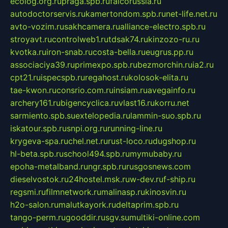
ecolog.org.ru
praga.spb.ru
falcorussia.ru
autodoctorservis.ru
kamertondom.spb.ru
net-life.net.ru
avto-vozim.ru
sakhcamera.ru
alliance-electro.spb.ru
stroyavt.ru
controlweb1.ru
tdsak74.ru
kinzozo-ru.ru
kvotka.ru
iron-snab.ru
costa-bella.ru
eugrus.pp.ru
associaciya39.ru
primexpo.spb.ru
bezmorchin.ru
ia2.ru
cpt21.ru
ispecspb.ru
regahost.ru
kolosok-elita.ru
tae-kwon.ru
consrio.com.ru
insiam.ru
avegainfo.ru
archery161.ru
bigencyclica.ru
vlast16.ru
korru.net
sarmiento.spb.su
extelopedia.ru
lammin-suo.spb.ru
iskatour.spb.ru
snpi.org.ru
running-line.ru
krygeva-spa.ru
chel.net.ru
rust-loco.ru
dugshop.ru
hl-beta.spb.ru
school494.spb.ru
mymubaby.ru
epoha-metalband.ru
ngr.spb.ru
rusgosnews.com
dieselvostok.ru
24hostel.msk.ru
w-dev.ru
f-ship.ru
regsmi.ru
filmnetwork.ru
malinasp.ru
kinosvin.ru
h2o-salon.ru
malutkayork.ru
deltaprim.spb.ru
tango-perm.ru
gooddir.ru
sgv.su
multiki-online.com