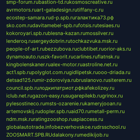
smp-forum.ru
bastion-td.ru
kosmoscreative.ru
avrmotors.ru
art-galadesign.ru
tiffany-c.ru
ecostep-samara.ru
d-p.spb.ru
галактика73.рф
sko.com.ru
davitamebel-spb.ru
fotsis.ru
tesiaes.ru
kokoroyari.spb.ru
blesna-kazan.ru
mossilver.ru
lenderoq.ru
sergeydobrin.ru
tochkazvuka.msk.ru
people-of-art.ru
bezzubova.ru
clubtibet.ru
orior-aks.ru
dynamoauto.ru
szk-favorit.ru
carlines.ru
flatnsk.ru
kingbolenskaner.ru
alex-motor.ru
astroline.net.ru
act1.spb.ru
polyglot.com.ru
gidlipetsk.ru
ooo-driada.ru
detsad125.ru
mir-zdoroviya.ru
bruslanovo.ru
siterem.ru
council.spb.ru
лодкипатриот.рф
kafekolizey.ru
iclub.net.ru
gazon-easy.ru
sugarepilekb.ru
grinox.ru
pylesostineco.ru
msts-ozarenie.ru
kameryjooan.ru
artemovskij.ru
dopler.spb.ru
aid70.ru
metall-perm.ru
ndm.msk.ru
ratingzooshop.ru
apiaccess.ru
globalautotrade.info
bezverhovskoe.ru
drsschool.ru
ZOOSMART.SPB.RU
dalakony.ru
medikijob.ru