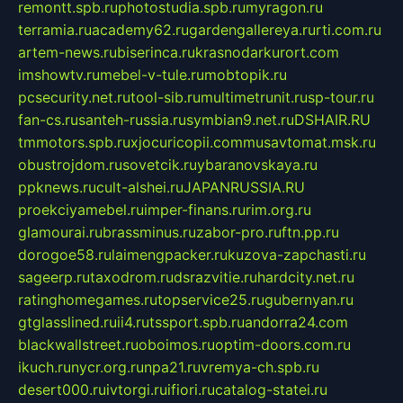
remontt.spb.ru
photostudia.spb.ru
myragon.ru
terramia.ru
academy62.ru
gardengallereya.ru
rti.com.ru
artem-news.ru
biserinca.ru
krasnodarkurort.com
imshowtv.ru
mebel-v-tule.ru
mobtopik.ru
pcsecurity.net.ru
tool-sib.ru
multimetrunit.ru
sp-tour.ru
fan-cs.ru
santeh-russia.ru
symbian9.net.ru
DSHAIR.RU
tmmotors.spb.ru
xjocuricopii.com
musavtomat.msk.ru
obustrojdom.ru
sovetcik.ru
ybaranovskaya.ru
ppknews.ru
cult-alshei.ru
JAPANRUSSIA.RU
proekciyamebel.ru
imper-finans.ru
rim.org.ru
glamourai.ru
brassminus.ru
zabor-pro.ru
ftn.pp.ru
dorogoe58.ru
laimengpacker.ru
kuzova-zapchasti.ru
sageerp.ru
taxodrom.ru
dsrazvitie.ru
hardcity.net.ru
ratinghomegames.ru
topservice25.ru
gubernyan.ru
gtglasslined.ru
ii4.ru
tssport.spb.ru
andorra24.com
blackwallstreet.ru
oboimos.ru
optim-doors.com.ru
ikuch.ru
nycr.org.ru
npa21.ru
vremya-ch.spb.ru
desert000.ru
ivtorgi.ru
ifiori.ru
catalog-statei.ru