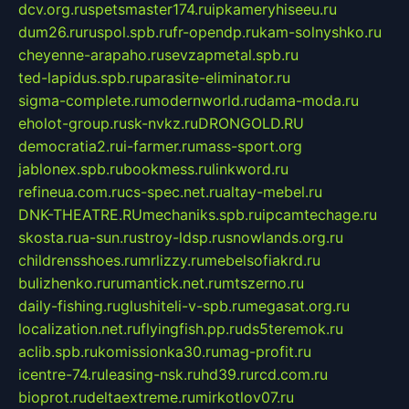
dcv.org.ru
spetsmaster174.ru
ipkameryhiseeu.ru
dum26.ru
ruspol.spb.ru
fr-opendp.ru
kam-solnyshko.ru
cheyenne-arapaho.ru
sevzapmetal.spb.ru
ted-lapidus.spb.ru
parasite-eliminator.ru
sigma-complete.ru
modernworld.ru
dama-moda.ru
eholot-group.ru
sk-nvkz.ru
DRONGOLD.RU
democratia2.ru
i-farmer.ru
mass-sport.org
jablonex.spb.ru
bookmess.ru
linkword.ru
refineua.com.ru
cs-spec.net.ru
altay-mebel.ru
DNK-THEATRE.RU
mechaniks.spb.ru
ipcamtechage.ru
skosta.ru
a-sun.ru
stroy-ldsp.ru
snowlands.org.ru
childrensshoes.ru
mrlizzy.ru
mebelsofiakrd.ru
bulizhenko.ru
rumantick.net.ru
mtszerno.ru
daily-fishing.ru
glushiteli-v-spb.ru
megasat.org.ru
localization.net.ru
flyingfish.pp.ru
ds5teremok.ru
aclib.spb.ru
komissionka30.ru
mag-profit.ru
icentre-74.ru
leasing-nsk.ru
hd39.ru
rcd.com.ru
bioprot.ru
deltaextreme.ru
mirkotlov07.ru