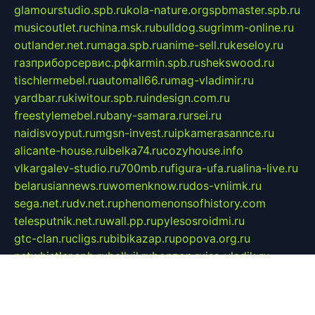
glamourstudio.spb.ru
kola-nature.org
spbmaster.spb.ru
musicoutlet.ru
china.msk.ru
bulldog.su
grimm-online.ru
outlander.net.ru
maga.spb.ru
anime-sell.ru
keseloy.ru
газприборсервис.рф
karmin.spb.ru
shekswood.ru
tischlermebel.ru
automall66.ru
mag-vladimir.ru
yardbar.ru
kiwitour.spb.ru
indesign.com.ru
freestylemebel.ru
bany-samara.ru
rsei.ru
naidisvoyput.ru
mgsn-invest.ru
ipkamerasannce.ru
alicante-house.ru
ibelka74.ru
cozyhouse.info
vlkargalev-studio.ru
700mb.ru
figura-ufa.ru
alina-live.ru
belarusiannews.ru
womenknow.ru
dos-vniimk.ru
sega.net.ru
dv.net.ru
phenomenonsofhistory.com
telesputnik.net.ru
wall.pp.ru
pylesosroidmi.ru
gtc-clan.ru
cligs.ru
bibikazap.ru
popova.org.ru
netwhistler.spb.ru
bellvil.ru
bonzon.ru
iss-vladik.ru
defiparis.net.ru
las-gryzas.ru
amku.ru
electednews.spb.ru
feather.org.ru
spar72.ru
tankiigri.ru
dominus.com.ru
ibtree.ru
sanykool.pp.ru
unixlib.org.ru