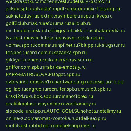
webkrasotki.com
cherinvest.ru
detskiy-ostrov.ru
ankou.spb.ru
alvesta1.ru
pdf-creator.ru
nix-files.org.ru
sakhatoday.ru
elektrikersymboler.ru
sputnikyes.ru
golf2club.msk.ru
aeforums.ru
zallclub.ru
multimodal.msk.ru
habaigry.ru
haikko.ru
sobakopedia.ru
isz-fest.ru
ewnc.info
screensaver-clock.net.ru
volnav.spb.ru
comnat.ru
npf.net.ru
7bit.pp.ru
kalugatur.ru
tesiaes.ru
card.com.ru
kazanka.spb.ru
gildiya-kuznecov.ru
kameryboavision.ru
griffoncom.spb.ru
fabrika-emotsiy.ru
PARK-MATROSOVA.RU
agat.spb.ru
avtoyurist-moskva1.ru
hardware.org.ru
схема-авто.рф
dg-lab.ru
angrup.ru
recruiter.spb.ru
music8.spb.ru
krsk124.ru
kubok.spb.ru
romanofforex.ru
analitikaplus.ru
spyonline.ru
zosikamery.ru
sloboda-ural.pp.ru
AUTO-COM.SU
hohota.net
alimy.ru
online-z.com
aromat-vostoka.ru
otdelkaexp.ru
mobilvest.ru
bbd.net.ru
mebelshop.msk.ru