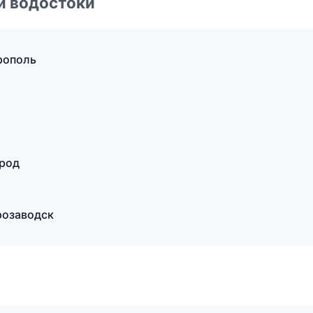
и водостоки
рополь
род
розаводск