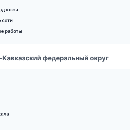
под ключ
 сети
ые работы
о-Кавказский федеральный округ
кала