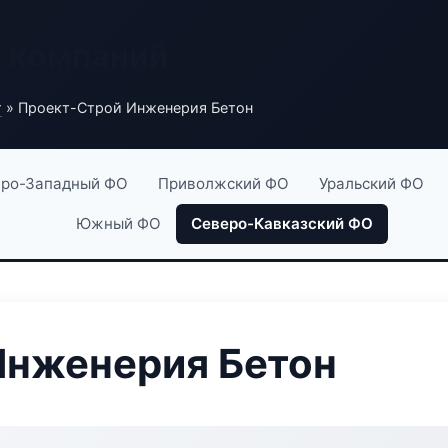
х компаний
г
» Проект-Строй Инженерия Бетон
ро-Западный ФО
Приволжский ФО
Уральский ФО
Южный ФО
Северо-Кавказский ФО
Инженерия Бетон