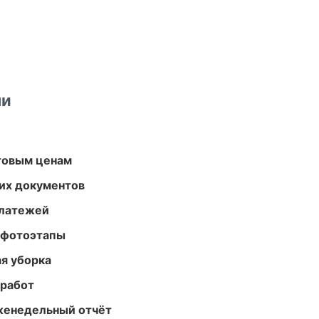
ми
птовым ценам
их документов
платежей
 фотоэтапы
ая уборка
 работ
женедельный отчёт