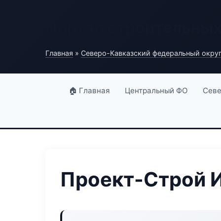
Портал строительны
Главная
»
Северо-Кавказский федеральный окру
🏠 Главная
Центральный ФО
Севе
Проект-Строй 