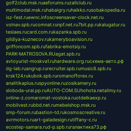
golf2club.msk.ru
aeforums.ru
zallclub.ru
multimodal.msk.ru
habaigry.ru
haikko.ru
sobakopedia.ru
isz-fest.ru
ewnc.info
screensaver-clock.net.ru
volnav.spb.ru
comnat.ru
npf.net.ru
7bit.pp.ru
kalugatur.ru
tesiaes.ru
card.com.ru
kazanka.spb.ru
gildiya-kuznecov.ru
kameryboavision.ru
griffoncom.spb.ru
fabrika-emotsiy.ru
PARK-MATROSOVA.RU
agat.spb.ru
avtoyurist-moskva1.ru
hardware.org.ru
схема-авто.рф
dg-lab.ru
angrup.ru
recruiter.spb.ru
music8.spb.ru
krsk124.ru
kubok.spb.ru
romanofforex.ru
analitikaplus.ru
spyonline.ru
zosikamery.ru
sloboda-ural.pp.ru
AUTO-COM.SU
hohota.net
alimy.ru
online-z.com
aromat-vostoka.ru
otdelkaexp.ru
mobilvest.ru
bbd.net.ru
mebelshop.msk.ru
smp-forum.ru
bastion-td.ru
kosmoscreative.ru
avrmotors.ru
art-galadesign.ru
tiffany-c.ru
ecostep-samara.ru
d-p.spb.ru
галактика73.рф