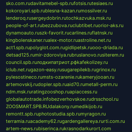
sko.com.ru
davitamebel-spb.ru
fotsis.ru
tesiaes.ru
kokoroyari.spb.ru
blesna-kazan.ru
mossilver.ru
lenderoq.ru
sergeydobrin.ru
tochkazvuka.msk.ru
people-of-art.ru
bezzubova.ru
clubtibet.ru
orior-aks.ru
dynamoauto.ru
szk-favorit.ru
carlines.ru
flatnsk.ru
kingbolenskaner.ru
alex-motor.ru
astroline.net.ru
act1.spb.ru
polyglot.com.ru
gidlipetsk.ru
ooo-driada.ru
detsad125.ru
mir-zdoroviya.ru
bruslanovo.ru
siterem.ru
council.spb.ru
лодкипатриот.рф
kafekolizey.ru
iclub.net.ru
gazon-easy.ru
sugarepilekb.ru
grinox.ru
pylesostineco.ru
msts-ozarenie.ru
kameryjooan.ru
artemovskij.ru
dopler.spb.ru
aid70.ru
metall-perm.ru
ndm.msk.ru
ratingzooshop.ru
apiaccess.ru
globalautotrade.info
bezverhovskoe.ru
drsschool.ru
ZOOSMART.SPB.RU
dalakony.ru
medikijob.ru
remontt.spb.ru
photostudia.spb.ru
myragon.ru
terramia.ru
academy62.ru
gardengallereya.ru
rti.com.ru
artem-news.ru
biserinca.ru
krasnodarkurort.com