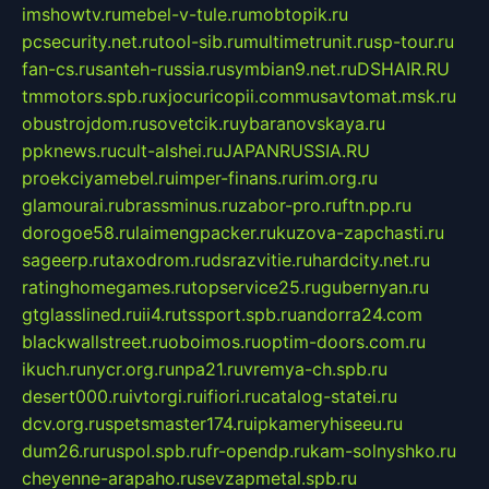
imshowtv.ru
mebel-v-tule.ru
mobtopik.ru
pcsecurity.net.ru
tool-sib.ru
multimetrunit.ru
sp-tour.ru
fan-cs.ru
santeh-russia.ru
symbian9.net.ru
DSHAIR.RU
tmmotors.spb.ru
xjocuricopii.com
musavtomat.msk.ru
obustrojdom.ru
sovetcik.ru
ybaranovskaya.ru
ppknews.ru
cult-alshei.ru
JAPANRUSSIA.RU
proekciyamebel.ru
imper-finans.ru
rim.org.ru
glamourai.ru
brassminus.ru
zabor-pro.ru
ftn.pp.ru
dorogoe58.ru
laimengpacker.ru
kuzova-zapchasti.ru
sageerp.ru
taxodrom.ru
dsrazvitie.ru
hardcity.net.ru
ratinghomegames.ru
topservice25.ru
gubernyan.ru
gtglasslined.ru
ii4.ru
tssport.spb.ru
andorra24.com
blackwallstreet.ru
oboimos.ru
optim-doors.com.ru
ikuch.ru
nycr.org.ru
npa21.ru
vremya-ch.spb.ru
desert000.ru
ivtorgi.ru
ifiori.ru
catalog-statei.ru
dcv.org.ru
spetsmaster174.ru
ipkameryhiseeu.ru
dum26.ru
ruspol.spb.ru
fr-opendp.ru
kam-solnyshko.ru
cheyenne-arapaho.ru
sevzapmetal.spb.ru