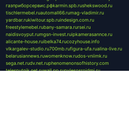
газприборсервис.рф
karmin.spb.ru
shekswood.ru
tischlermebel.ru
automall66.ru
mag-vladimir.ru
yardbar.ru
kiwitour.spb.ru
indesign.com.ru
freestylemebel.ru
bany-samara.ru
rsei.ru
naidisvoyput.ru
mgsn-invest.ru
ipkamerasannce.ru
alicante-house.ru
ibelka74.ru
cozyhouse.info
vlkargalev-studio.ru
700mb.ru
figura-ufa.ru
alina-live.ru
belarusiannews.ru
womenknow.ru
dos-vniimk.ru
sega.net.ru
dv.net.ru
phenomenonsofhistory.com
telesputnik.net.ru
wall.pp.ru
pylesosroidmi.ru
gtc-clan.ru
cligs.ru
bibikazap.ru
popova.org.ru
netwhistler.spb.ru
bellvil.ru
bonzon.ru
iss-vladik.ru
defiparis.net.ru
las-gryzas.ru
amku.ru
electednews.spb.ru
feather.org.ru
spar72.ru
tankiigri.ru
dominus.com.ru
ibtree.ru
sanykool.pp.ru
unixlib.org.ru
menatep.spb.ru
gartenterrassen.ru
printeka.ru
skvozilka.com.ru
parkovka-pub.ru
lovemobi.ru
art-ru.ru
emulatorz.com.ru
alucomp.com.ru
tatforum.com.ru