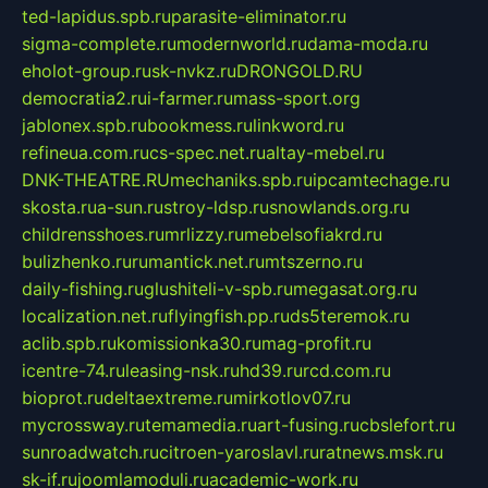
ted-lapidus.spb.ru
parasite-eliminator.ru
sigma-complete.ru
modernworld.ru
dama-moda.ru
eholot-group.ru
sk-nvkz.ru
DRONGOLD.RU
democratia2.ru
i-farmer.ru
mass-sport.org
jablonex.spb.ru
bookmess.ru
linkword.ru
refineua.com.ru
cs-spec.net.ru
altay-mebel.ru
DNK-THEATRE.RU
mechaniks.spb.ru
ipcamtechage.ru
skosta.ru
a-sun.ru
stroy-ldsp.ru
snowlands.org.ru
childrensshoes.ru
mrlizzy.ru
mebelsofiakrd.ru
bulizhenko.ru
rumantick.net.ru
mtszerno.ru
daily-fishing.ru
glushiteli-v-spb.ru
megasat.org.ru
localization.net.ru
flyingfish.pp.ru
ds5teremok.ru
aclib.spb.ru
komissionka30.ru
mag-profit.ru
icentre-74.ru
leasing-nsk.ru
hd39.ru
rcd.com.ru
bioprot.ru
deltaextreme.ru
mirkotlov07.ru
mycrossway.ru
temamedia.ru
art-fusing.ru
cbslefort.ru
sunroadwatch.ru
citroen-yaroslavl.ru
ratnews.msk.ru
sk-if.ru
joomlamoduli.ru
academic-work.ru