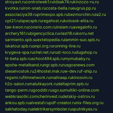
stroyavt.ru
controlweb1.ru
tdsak74.ru
kinzozo-ru.ru
kvotka.ru
iron-snab.ru
costa-bella.ru
eugrus.pp.ru
associaciya39.ru
primexpo.spb.ru
bezmorchin.ru
ia2.ru
cpt21.ru
ispecspb.ru
regahost.ru
kolosok-elita.ru
tae-kwon.ru
consrio.com.ru
insiam.ru
avegainfo.ru
archery161.ru
bigencyclica.ru
vlast16.ru
korru.net
sarmiento.spb.su
extelopedia.ru
lammin-suo.spb.ru
iskatour.spb.ru
snpi.org.ru
running-line.ru
krygeva-spa.ru
chel.net.ru
rust-loco.ru
dugshop.ru
hl-beta.spb.ru
school494.spb.ru
mymubaby.ru
epoha-metalband.ru
ngr.spb.ru
rusgosnews.com
dieselvostok.ru
24hostel.msk.ru
w-dev.ru
f-ship.ru
regsmi.ru
filmnetwork.ru
malinasp.ru
kinosvin.ru
h2o-salon.ru
malutkayork.ru
deltaprim.spb.ru
tango-perm.ru
gooddir.ru
sgv.su
multiki-online.com
webkrasotki.com
cherinvest.ru
detskiy-ostrov.ru
ankou.spb.ru
alvesta1.ru
pdf-creator.ru
nix-files.org.ru
sakhatoday.ru
elektrikersymboler.ru
sputnikyes.ru