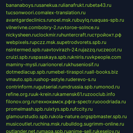
bananaboys.ru
sanekua.ru
lianafrukt.ru
beta43.ru
tucsonwoori.com
alex-translation.ru
avantgardeclinics.ru
noel.msk.ru
buylq.ru
aquas-spb.ru
vilnerivne.com
bobry-2.ru
vtoroe-solnce.ru
nickysheen.ru
clockmir.ru
huntercraft.ru
стройокт.рф
webpixels.ru
pczz.msk.su
petrodvorets.spb.ru
nsintermed.spb.ru
avtovirazh-24.ru
jazzq.ru
czecot.ru
cruizi.spb.ru
spasskaya.spb.ru
kniris.ru
vkpeople.com
maminy-mysli.ru
arionorel.ru
khuseniosif.ru
dotmediacup.spb.ru
mebel-tiraspol.ru
all-books.biz
vmauto.spb.ru
shop-astyle.ru
derevo-s.ru
contrinform.ru
gutserial.ru
mdrussia.spb.ru
monod.ru
refine.org.ru
uk-krein.ru
kamensk61.ru
zooclub.info
filonov.org.ru
технокамск.рф
ra-spectr.ru
ooodriada.ru
promelmash.spb.ru
ixtys.spb.ru
fccity.ru
glamourstudio.spb.ru
kola-nature.org
spbmaster.spb.ru
musicoutlet.ru
china.msk.ru
bulldog.su
grimm-online.ru
outlander.net.ru
maga.spb.ru
anime-sell.ru
keseloy.ru