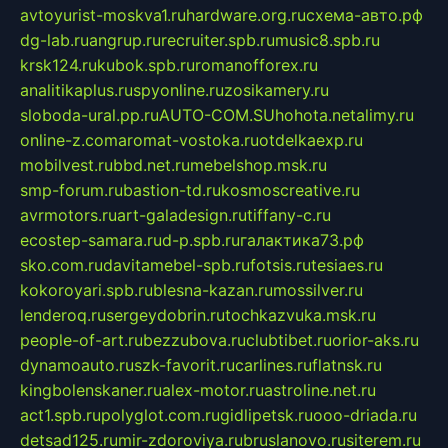
avtoyurist-moskva1.ru
hardware.org.ru
схема-авто.рф
dg-lab.ru
angrup.ru
recruiter.spb.ru
music8.spb.ru
krsk124.ru
kubok.spb.ru
romanofforex.ru
analitikaplus.ru
spyonline.ru
zosikamery.ru
sloboda-ural.pp.ru
AUTO-COM.SU
hohota.net
alimy.ru
online-z.com
aromat-vostoka.ru
otdelkaexp.ru
mobilvest.ru
bbd.net.ru
mebelshop.msk.ru
smp-forum.ru
bastion-td.ru
kosmoscreative.ru
avrmotors.ru
art-galadesign.ru
tiffany-c.ru
ecostep-samara.ru
d-p.spb.ru
галактика73.рф
sko.com.ru
davitamebel-spb.ru
fotsis.ru
tesiaes.ru
kokoroyari.spb.ru
blesna-kazan.ru
mossilver.ru
lenderoq.ru
sergeydobrin.ru
tochkazvuka.msk.ru
people-of-art.ru
bezzubova.ru
clubtibet.ru
orior-aks.ru
dynamoauto.ru
szk-favorit.ru
carlines.ru
flatnsk.ru
kingbolenskaner.ru
alex-motor.ru
astroline.net.ru
act1.spb.ru
polyglot.com.ru
gidlipetsk.ru
ooo-driada.ru
detsad125.ru
mir-zdoroviya.ru
bruslanovo.ru
siterem.ru