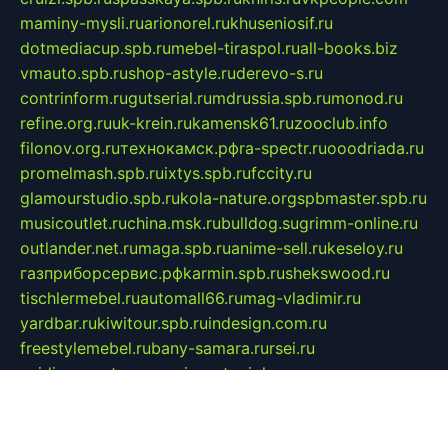
maminy-mysli.ru
arionorel.ru
khuseniosif.ru
dotmediacup.spb.ru
mebel-tiraspol.ru
all-books.biz
vmauto.spb.ru
shop-astyle.ru
derevo-s.ru
contrinform.ru
gutserial.ru
mdrussia.spb.ru
monod.ru
refine.org.ru
uk-krein.ru
kamensk61.ru
zooclub.info
filonov.org.ru
технокамск.рф
ra-spectr.ru
ooodriada.ru
promelmash.spb.ru
ixtys.spb.ru
fccity.ru
glamourstudio.spb.ru
kola-nature.org
spbmaster.spb.ru
musicoutlet.ru
china.msk.ru
bulldog.su
grimm-online.ru
outlander.net.ru
maga.spb.ru
anime-sell.ru
keseloy.ru
газприборсервис.рф
karmin.spb.ru
shekswood.ru
tischlermebel.ru
automall66.ru
mag-vladimir.ru
yardbar.ru
kiwitour.spb.ru
indesign.com.ru
freestylemebel.ru
bany-samara.ru
rsei.ru
naidisvoyput.ru
mgsn-invest.ru
ipkamerasannce.ru
alicante-house.ru
ibelka74.ru
cozyhouse.info
vlkargalev-studio.ru
700mb.ru
figura-ufa.ru
alina-live.ru
belarusiannews.ru
womenknow.ru
dos-vniimk.ru