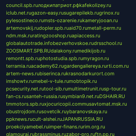
council.spb.ru
лодкипатриот.рф
kafekolizey.ru
iclub.net.ru
gazon-easy.ru
sugarepilekb.ru
grinox.ru
pylesostineco.ru
msts-ozarenie.ru
kameryjooan.ru
artemovskij.ru
dopler.spb.ru
aid70.ru
metall-perm.ru
ndm.msk.ru
ratingzooshop.ru
apiaccess.ru
globalautotrade.info
bezverhovskoe.ru
drsschool.ru
ZOOSMART.SPB.RU
dalakony.ru
medikijob.ru
remontt.spb.ru
photostudia.spb.ru
myragon.ru
terramia.ru
academy62.ru
gardengallereya.ru
rti.com.ru
artem-news.ru
biserinca.ru
krasnodarkurort.com
imshowtv.ru
mebel-v-tule.ru
mobtopik.ru
pcsecurity.net.ru
tool-sib.ru
multimetrunit.ru
sp-tour.ru
fan-cs.ru
santeh-russia.ru
symbian9.net.ru
DSHAIR.RU
tmmotors.spb.ru
xjocuricopii.com
musavtomat.msk.ru
obustrojdom.ru
sovetcik.ru
ybaranovskaya.ru
ppknews.ru
cult-alshei.ru
JAPANRUSSIA.RU
proekciyamebel.ru
imper-finans.ru
rim.org.ru
glamourai.ru
brassminus.ru
zabor-pro.ru
ftn.pp.ru