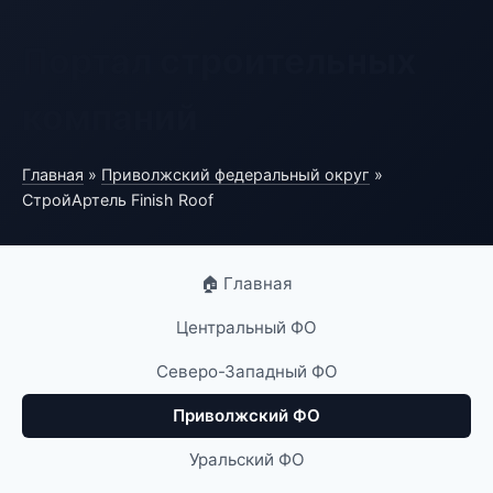
Портал строительных
компаний
Главная
»
Приволжский федеральный округ
»
СтройАртель Finish Roof
🏠 Главная
Центральный ФО
Северо-Западный ФО
Приволжский ФО
Уральский ФО