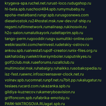
krygeva-spa.ru
chel.net.ru
rust-loco.ru
dugshop.ru
hl-beta.spb.ru
school494.spb.ru
mymubaby.ru
epoha-metalband.ru
ngr.spb.ru
rusgosnews.com
dieselvostok.ru
24hostel.msk.ru
w-dev.ru
f-ship.ru
regsmi.ru
filmnetwork.ru
malinasp.ru
kinosvin.ru
h2o-salon.ru
malutkayork.ru
deltaprim.spb.ru
tango-perm.ru
gooddir.ru
sgv.su
multiki-online.com
webkrasotki.com
cherinvest.ru
detskiy-ostrov.ru
ankou.spb.ru
alvesta1.ru
pdf-creator.ru
nix-files.org.ru
sakhatoday.ru
elektrikersymboler.ru
sputnikyes.ru
golf2club.msk.ru
aeforums.ru
zallclub.ru
multimodal.msk.ru
habaigry.ru
haikko.ru
sobakopedia.ru
isz-fest.ru
ewnc.info
screensaver-clock.net.ru
volnav.spb.ru
comnat.ru
npf.net.ru
7bit.pp.ru
kalugatur.ru
tesiaes.ru
card.com.ru
kazanka.spb.ru
gildiya-kuznecov.ru
kameryboavision.ru
griffoncom.spb.ru
fabrika-emotsiy.ru
PARK-MATROSOVA.RU
agat.spb.ru