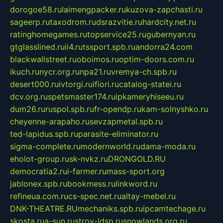
dorogoe58.ru
laimengpacker.ru
kuzova-zapchasti.ru
sageerp.ru
taxodrom.ru
dsrazvitie.ru
hardcity.net.ru
ratinghomegames.ru
topservice25.ru
gubernyan.ru
gtglasslined.ru
ii4.ru
tssport.spb.ru
andorra24.com
blackwallstreet.ru
oboimos.ru
optim-doors.com.ru
ikuch.ru
nycr.org.ru
npa21.ru
vremya-ch.spb.ru
desert000.ru
ivtorgi.ru
ifiori.ru
catalog-statei.ru
dcv.org.ru
spetsmaster174.ru
ipkameryhiseeu.ru
dum26.ru
ruspol.spb.ru
fr-opendp.ru
kam-solnyshko.ru
cheyenne-arapaho.ru
sevzapmetal.spb.ru
ted-lapidus.spb.ru
parasite-eliminator.ru
sigma-complete.ru
modernworld.ru
dama-moda.ru
eholot-group.ru
sk-nvkz.ru
DRONGOLD.RU
democratia2.ru
i-farmer.ru
mass-sport.org
jablonex.spb.ru
bookmess.ru
linkword.ru
refineua.com.ru
cs-spec.net.ru
altay-mebel.ru
DNK-THEATRE.RU
mechaniks.spb.ru
ipcamtechage.ru
skosta.ru
a-sun.ru
stroy-ldsp.ru
snowlands.org.ru