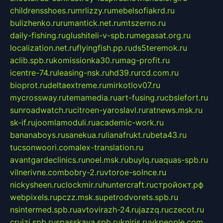
childrensshoes.ru
mrlizzy.ru
mebelsofiakrd.ru
bulizhenko.ru
rumantick.net.ru
mtszerno.ru
daily-fishing.ru
glushiteli-v-spb.ru
megasat.org.ru
localization.net.ru
flyingfish.pp.ru
ds5teremok.ru
aclib.spb.ru
komissionka30.ru
mag-profit.ru
icentre-74.ru
leasing-nsk.ru
hd39.ru
rcd.com.ru
bioprot.ru
deltaextreme.ru
mirkotlov07.ru
mycrossway.ru
temamedia.ru
art-fusing.ru
cbslefort.ru
sunroadwatch.ru
citroen-yaroslavl.ru
ratnews.msk.ru
sk-if.ru
joomlamoduli.ru
academic-work.ru
bananaboys.ru
sanekua.ru
lianafrukt.ru
beta43.ru
tucsonwoori.com
alex-translation.ru
avantgardeclinics.ru
noel.msk.ru
buylq.ru
aquas-spb.ru
vilnerivne.com
bobry-2.ru
vtoroe-solnce.ru
nickysheen.ru
clockmir.ru
huntercraft.ru
стройокт.рф
webpixels.ru
pczz.msk.su
petrodvorets.spb.ru
nsintermed.spb.ru
avtovirazh-24.ru
jazzq.ru
czecot.ru
cruizi.spb.ru
spasskaya.spb.ru
kniris.ru
vkpeople.com