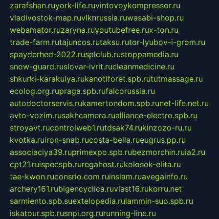
zarafshan.ru
york-life.ru
vintovoykompressor.ru
vladivostok-map.ru
vlknrussia.ru
wasabi-shop.ru
webamator.ru
zaryna.ru
youtubefree.ru
x-ton.ru
trade-farm.ru
tajuncos.ru
taksu.ru
tor-lyubov-i-grom.ru
spayderhed-2022.ru
splclub.ru
stoppamedia.ru
snow-guard.ru
slovar-ivrit.ru
cleanmedicine.ru
shkurki-karakulya.ru
kanotiforet.spb.ru
tutmassage.ru
ecolog.org.ru
praga.spb.ru
falcorussia.ru
autodoctorservis.ru
kamertondom.spb.ru
net-life.net.ru
avto-vozim.ru
sakhcamera.ru
alliance-electro.spb.ru
stroyavt.ru
controlweb1.ru
tdsak74.ru
kinzozo-ru.ru
kvotka.ru
iron-snab.ru
costa-bella.ru
eugrus.pp.ru
associaciya39.ru
primexpo.spb.ru
bezmorchin.ru
ia2.ru
cpt21.ru
ispecspb.ru
regahost.ru
kolosok-elita.ru
tae-kwon.ru
consrio.com.ru
insiam.ru
avegainfo.ru
archery161.ru
bigencyclica.ru
vlast16.ru
korru.net
sarmiento.spb.su
extelopedia.ru
lammin-suo.spb.ru
iskatour.spb.ru
snpi.org.ru
running-line.ru