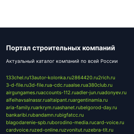
Портал строительных компаний
Актуальный каталог компаний по всей России
133chel.ru
13autor-kolonka.ru
2864420.ru
2rich.ru
3-d-file.ru
3d-file.ru
a-cdc.ru
aalse.ru
a380club.ru
airgungames.ru
accounts-112.ru
adler-jun.ru
adonyev.ru
alfeihavsalnassr.ru
altaipant.ru
argentinamia.ru
aria-family.ru
arkrym.ru
ashanet.ru
belgorod-day.ru
bankaribi.ru
bandamn.ru
bigfatcc.ru
blagodarenie-spb.ru
borodino-media.ru
card-voice.ru
cardvoice.ru
zed-online.ru
zvonitut.ru
zebra-tlt.ru