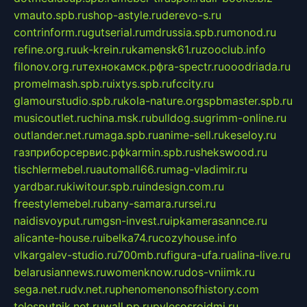
vmauto.spb.ru
shop-astyle.ru
derevo-s.ru
contrinform.ru
gutserial.ru
mdrussia.spb.ru
monod.ru
refine.org.ru
uk-krein.ru
kamensk61.ru
zooclub.info
filonov.org.ru
технокамск.рф
ra-spectr.ru
ooodriada.ru
promelmash.spb.ru
ixtys.spb.ru
fccity.ru
glamourstudio.spb.ru
kola-nature.org
spbmaster.spb.ru
musicoutlet.ru
china.msk.ru
bulldog.su
grimm-online.ru
outlander.net.ru
maga.spb.ru
anime-sell.ru
keseloy.ru
газприборсервис.рф
karmin.spb.ru
shekswood.ru
tischlermebel.ru
automall66.ru
mag-vladimir.ru
yardbar.ru
kiwitour.spb.ru
indesign.com.ru
freestylemebel.ru
bany-samara.ru
rsei.ru
naidisvoyput.ru
mgsn-invest.ru
ipkamerasannce.ru
alicante-house.ru
ibelka74.ru
cozyhouse.info
vlkargalev-studio.ru
700mb.ru
figura-ufa.ru
alina-live.ru
belarusiannews.ru
womenknow.ru
dos-vniimk.ru
sega.net.ru
dv.net.ru
phenomenonsofhistory.com
telesputnik.net.ru
wall.pp.ru
pylesosroidmi.ru