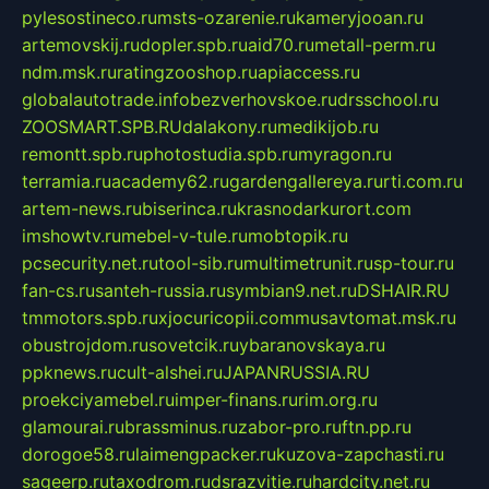
pylesostineco.ru
msts-ozarenie.ru
kameryjooan.ru
artemovskij.ru
dopler.spb.ru
aid70.ru
metall-perm.ru
ndm.msk.ru
ratingzooshop.ru
apiaccess.ru
globalautotrade.info
bezverhovskoe.ru
drsschool.ru
ZOOSMART.SPB.RU
dalakony.ru
medikijob.ru
remontt.spb.ru
photostudia.spb.ru
myragon.ru
terramia.ru
academy62.ru
gardengallereya.ru
rti.com.ru
artem-news.ru
biserinca.ru
krasnodarkurort.com
imshowtv.ru
mebel-v-tule.ru
mobtopik.ru
pcsecurity.net.ru
tool-sib.ru
multimetrunit.ru
sp-tour.ru
fan-cs.ru
santeh-russia.ru
symbian9.net.ru
DSHAIR.RU
tmmotors.spb.ru
xjocuricopii.com
musavtomat.msk.ru
obustrojdom.ru
sovetcik.ru
ybaranovskaya.ru
ppknews.ru
cult-alshei.ru
JAPANRUSSIA.RU
proekciyamebel.ru
imper-finans.ru
rim.org.ru
glamourai.ru
brassminus.ru
zabor-pro.ru
ftn.pp.ru
dorogoe58.ru
laimengpacker.ru
kuzova-zapchasti.ru
sageerp.ru
taxodrom.ru
dsrazvitie.ru
hardcity.net.ru