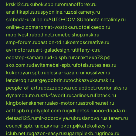
krsk124.ru
kubok.spb.ru
romanofforex.ru
analitikaplus.ru
spyonline.ru
zosikamery.ru
sloboda-ural.pp.ru
AUTO-COM.SU
hohota.net
alimy.ru
online-z.com
aromat-vostoka.ru
otdelkaexp.ru
mobilvest.ru
bbd.net.ru
mebelshop.msk.ru
smp-forum.ru
bastion-td.ru
kosmoscreative.ru
avrmotors.ru
art-galadesign.ru
tiffany-c.ru
ecostep-samara.ru
d-p.spb.ru
галактика73.рф
sko.com.ru
davitamebel-spb.ru
fotsis.ru
tesiaes.ru
kokoroyari.spb.ru
blesna-kazan.ru
mossilver.ru
lenderoq.ru
sergeydobrin.ru
tochkazvuka.msk.ru
people-of-art.ru
bezzubova.ru
clubtibet.ru
orior-aks.ru
dynamoauto.ru
szk-favorit.ru
carlines.ru
flatnsk.ru
kingbolenskaner.ru
alex-motor.ru
astroline.net.ru
act1.spb.ru
polyglot.com.ru
gidlipetsk.ru
ooo-driada.ru
detsad125.ru
mir-zdoroviya.ru
bruslanovo.ru
siterem.ru
council.spb.ru
лодкипатриот.рф
kafekolizey.ru
iclub.net.ru
gazon-easy.ru
sugarepilekb.ru
grinox.ru