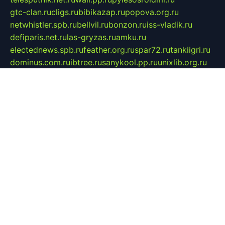
gtc-clan.ru
cligs.ru
bibikazap.ru
popova.org.ru
netwhistler.spb.ru
bellvil.ru
bonzon.ru
iss-vladik.ru
defiparis.net.ru
las-gryzas.ru
amku.ru
electednews.spb.ru
feather.org.ru
spar72.ru
tankiigri.ru
dominus.com.ru
ibtree.ru
sanykool.pp.ru
unixlib.org.ru
menatep.spb.ru
gartenterrassen.ru
printeka.ru
skvozilka.com.ru
parkovka-pub.ru
lovemobi.ru
art-ru.ru
emulatorz.com.ru
alucomp.com.ru
tatforum.com.ru
alternativa-profi.ru
dermakler.ru
artsurvey.ru
aredir.ru
khimspas.ru
centr-maxi.ru
2018r.ru
bort-stomer-defort.ru
professional2.ru
gibsons.ru
artselena.ru
art-pilot.ru
ingredient.spb.ru
npfpolimer.spb.ru
argentum.spb.ru
hom-edu.ru
af-num.ru
cashadvanceamericasev.org
trexp.spb.ru
apteka-gerzena.ru
vasilyevka.msk.ru
personalloanrgx.org
tishanskiysdk.ru
atma-volga.ru
yoga-media.ru
asmirnov.ru
betonvodincovo.ru