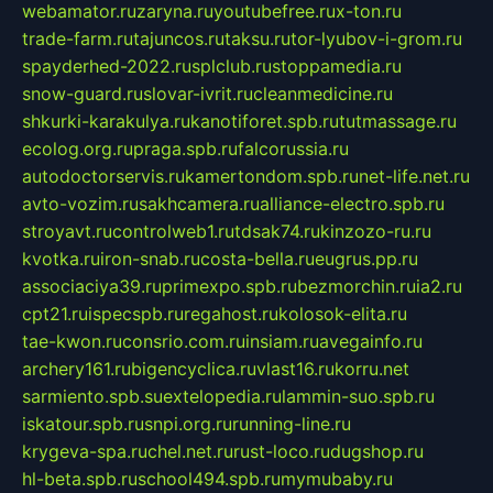
webamator.ru
zaryna.ru
youtubefree.ru
x-ton.ru
trade-farm.ru
tajuncos.ru
taksu.ru
tor-lyubov-i-grom.ru
spayderhed-2022.ru
splclub.ru
stoppamedia.ru
snow-guard.ru
slovar-ivrit.ru
cleanmedicine.ru
shkurki-karakulya.ru
kanotiforet.spb.ru
tutmassage.ru
ecolog.org.ru
praga.spb.ru
falcorussia.ru
autodoctorservis.ru
kamertondom.spb.ru
net-life.net.ru
avto-vozim.ru
sakhcamera.ru
alliance-electro.spb.ru
stroyavt.ru
controlweb1.ru
tdsak74.ru
kinzozo-ru.ru
kvotka.ru
iron-snab.ru
costa-bella.ru
eugrus.pp.ru
associaciya39.ru
primexpo.spb.ru
bezmorchin.ru
ia2.ru
cpt21.ru
ispecspb.ru
regahost.ru
kolosok-elita.ru
tae-kwon.ru
consrio.com.ru
insiam.ru
avegainfo.ru
archery161.ru
bigencyclica.ru
vlast16.ru
korru.net
sarmiento.spb.su
extelopedia.ru
lammin-suo.spb.ru
iskatour.spb.ru
snpi.org.ru
running-line.ru
krygeva-spa.ru
chel.net.ru
rust-loco.ru
dugshop.ru
hl-beta.spb.ru
school494.spb.ru
mymubaby.ru