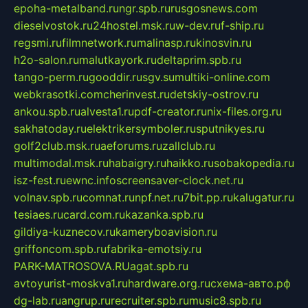
epoha-metalband.ru
ngr.spb.ru
rusgosnews.com
dieselvostok.ru
24hostel.msk.ru
w-dev.ru
f-ship.ru
regsmi.ru
filmnetwork.ru
malinasp.ru
kinosvin.ru
h2o-salon.ru
malutkayork.ru
deltaprim.spb.ru
tango-perm.ru
gooddir.ru
sgv.su
multiki-online.com
webkrasotki.com
cherinvest.ru
detskiy-ostrov.ru
ankou.spb.ru
alvesta1.ru
pdf-creator.ru
nix-files.org.ru
sakhatoday.ru
elektrikersymboler.ru
sputnikyes.ru
golf2club.msk.ru
aeforums.ru
zallclub.ru
multimodal.msk.ru
habaigry.ru
haikko.ru
sobakopedia.ru
isz-fest.ru
ewnc.info
screensaver-clock.net.ru
volnav.spb.ru
comnat.ru
npf.net.ru
7bit.pp.ru
kalugatur.ru
tesiaes.ru
card.com.ru
kazanka.spb.ru
gildiya-kuznecov.ru
kameryboavision.ru
griffoncom.spb.ru
fabrika-emotsiy.ru
PARK-MATROSOVA.RU
agat.spb.ru
avtoyurist-moskva1.ru
hardware.org.ru
схема-авто.рф
dg-lab.ru
angrup.ru
recruiter.spb.ru
music8.spb.ru