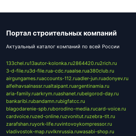
Портал строительных компаний
Актуальный каталог компаний по всей России
133chel.ru
13autor-kolonka.ru
2864420.ru
2rich.ru
3-d-file.ru
3d-file.ru
a-cdc.ru
aalse.ru
a380club.ru
airgungames.ru
accounts-112.ru
adler-jun.ru
adonyev.ru
alfeihavsalnassr.ru
altaipant.ru
argentinamia.ru
aria-family.ru
arkrym.ru
ashanet.ru
belgorod-day.ru
bankaribi.ru
bandamn.ru
bigfatcc.ru
blagodarenie-spb.ru
borodino-media.ru
card-voice.ru
cardvoice.ru
zed-online.ru
zvonitut.ru
zebra-tlt.ru
zarafshan.ru
york-life.ru
vintovoykompressor.ru
vladivostok-map.ru
vlknrussia.ru
wasabi-shop.ru