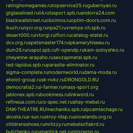
ratinghomegames.ru
topservice25.ru
gubernyan.ru
gtglasslined.ru
ii4.ru
tssport.spb.ru
andorra24.com
blackwallstreet.ru
oboimos.ru
optim-doors.com.ru
ikuch.ru
nycr.org.ru
npa21.ru
vremya-ch.spb.ru
desert000.ru
ivtorgi.ru
ifiori.ru
catalog-statei.ru
dcv.org.ru
spetsmaster174.ru
ipkameryhiseeu.ru
dum26.ru
ruspol.spb.ru
fr-opendp.ru
kam-solnyshko.ru
cheyenne-arapaho.ru
sevzapmetal.spb.ru
ted-lapidus.spb.ru
parasite-eliminator.ru
sigma-complete.ru
modernworld.ru
dama-moda.ru
eholot-group.ru
sk-nvkz.ru
DRONGOLD.RU
democratia2.ru
i-farmer.ru
mass-sport.org
jablonex.spb.ru
bookmess.ru
linkword.ru
refineua.com.ru
cs-spec.net.ru
altay-mebel.ru
DNK-THEATRE.RU
mechaniks.spb.ru
ipcamtechage.ru
skosta.ru
a-sun.ru
stroy-ldsp.ru
snowlands.org.ru
childrensshoes.ru
mrlizzy.ru
mebelsofiakrd.ru
bulizhenko.ru
rumantick.net.ru
mtszerno.ru