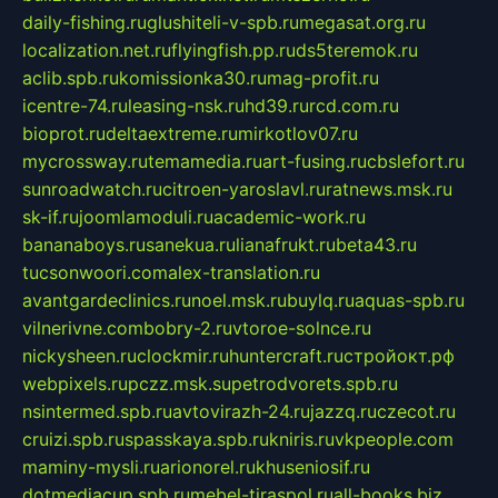
daily-fishing.ru
glushiteli-v-spb.ru
megasat.org.ru
localization.net.ru
flyingfish.pp.ru
ds5teremok.ru
aclib.spb.ru
komissionka30.ru
mag-profit.ru
icentre-74.ru
leasing-nsk.ru
hd39.ru
rcd.com.ru
bioprot.ru
deltaextreme.ru
mirkotlov07.ru
mycrossway.ru
temamedia.ru
art-fusing.ru
cbslefort.ru
sunroadwatch.ru
citroen-yaroslavl.ru
ratnews.msk.ru
sk-if.ru
joomlamoduli.ru
academic-work.ru
bananaboys.ru
sanekua.ru
lianafrukt.ru
beta43.ru
tucsonwoori.com
alex-translation.ru
avantgardeclinics.ru
noel.msk.ru
buylq.ru
aquas-spb.ru
vilnerivne.com
bobry-2.ru
vtoroe-solnce.ru
nickysheen.ru
clockmir.ru
huntercraft.ru
стройокт.рф
webpixels.ru
pczz.msk.su
petrodvorets.spb.ru
nsintermed.spb.ru
avtovirazh-24.ru
jazzq.ru
czecot.ru
cruizi.spb.ru
spasskaya.spb.ru
kniris.ru
vkpeople.com
maminy-mysli.ru
arionorel.ru
khuseniosif.ru
dotmediacup.spb.ru
mebel-tiraspol.ru
all-books.biz