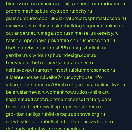
filonov.org.ru
технокамск.рф
ra-spectr.ru
ooodriada.ru
promelmash.spb.ru
ixtys.spb.ru
fccity.ru
glamourstudio.spb.ru
kola-nature.org
spbmaster.spb.ru
musicoutlet.ru
china.msk.ru
bulldog.su
grimm-online.ru
outlander.net.ru
maga.spb.ru
anime-sell.ru
keseloy.ru
газприборсервис.рф
karmin.spb.ru
shekswood.ru
tischlermebel.ru
automall66.ru
mag-vladimir.ru
yardbar.ru
kiwitour.spb.ru
indesign.com.ru
freestylemebel.ru
bany-samara.ru
rsei.ru
naidisvoyput.ru
mgsn-invest.ru
ipkamerasannce.ru
alicante-house.ru
ibelka74.ru
cozyhouse.info
vlkargalev-studio.ru
700mb.ru
figura-ufa.ru
alina-live.ru
belarusiannews.ru
womenknow.ru
dos-vniimk.ru
sega.net.ru
dv.net.ru
phenomenonsofhistory.com
telesputnik.net.ru
wall.pp.ru
pylesosroidmi.ru
gtc-clan.ru
cligs.ru
bibikazap.ru
popova.org.ru
netwhistler.spb.ru
bellvil.ru
bonzon.ru
iss-vladik.ru
defiparis.net.ru
las-gryzas.ru
amku.ru