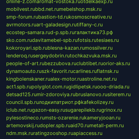
online-z.com
aromat-vostoka.ru
otdelkaexp.ru
mobilvest.ru
bbd.net.ru
mebelshop.msk.ru
smp-forum.ru
bastion-td.ru
kosmoscreative.ru
avrmotors.ru
art-galadesign.ru
tiffany-c.ru
ecostep-samara.ru
d-p.spb.ru
галактика73.рф
sko.com.ru
davitamebel-spb.ru
fotsis.ru
tesiaes.ru
kokoroyari.spb.ru
blesna-kazan.ru
mossilver.ru
lenderoq.ru
sergeydobrin.ru
tochkazvuka.msk.ru
people-of-art.ru
bezzubova.ru
clubtibet.ru
orior-aks.ru
dynamoauto.ru
szk-favorit.ru
carlines.ru
flatnsk.ru
kingbolenskaner.ru
alex-motor.ru
astroline.net.ru
act1.spb.ru
polyglot.com.ru
gidlipetsk.ru
ooo-driada.ru
detsad125.ru
mir-zdoroviya.ru
bruslanovo.ru
siterem.ru
council.spb.ru
лодкипатриот.рф
kafekolizey.ru
iclub.net.ru
gazon-easy.ru
sugarepilekb.ru
grinox.ru
pylesostineco.ru
msts-ozarenie.ru
kameryjooan.ru
artemovskij.ru
dopler.spb.ru
aid70.ru
metall-perm.ru
ndm.msk.ru
ratingzooshop.ru
apiaccess.ru