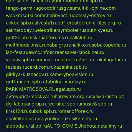
h2o-salon.ru
malutkayork.ru
deltaprim.spb.ru
tango-perm.ru
gooddir.ru
sgv.su
multiki-online.com
webkrasotki.com
cherinvest.ru
detskiy-ostrov.ru
ankou.spb.ru
alvesta1.ru
pdf-creator.ru
nix-files.org.ru
sakhatoday.ru
elektrikersymboler.ru
sputnikyes.ru
golf2club.msk.ru
aeforums.ru
zallclub.ru
multimodal.msk.ru
habaigry.ru
haikko.ru
sobakopedia.ru
isz-fest.ru
ewnc.info
screensaver-clock.net.ru
volnav.spb.ru
comnat.ru
npf.net.ru
7bit.pp.ru
kalugatur.ru
tesiaes.ru
card.com.ru
kazanka.spb.ru
gildiya-kuznecov.ru
kameryboavision.ru
griffoncom.spb.ru
fabrika-emotsiy.ru
PARK-MATROSOVA.RU
agat.spb.ru
avtoyurist-moskva1.ru
hardware.org.ru
схема-авто.рф
dg-lab.ru
angrup.ru
recruiter.spb.ru
music8.spb.ru
krsk124.ru
kubok.spb.ru
romanofforex.ru
analitikaplus.ru
spyonline.ru
zosikamery.ru
sloboda-ural.pp.ru
AUTO-COM.SU
hohota.net
alimy.ru