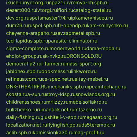
ikuch.ru
nycr.org.ru
npa21.ru
vremya-ch.spb.ru
desert000.ru
ivtorgi.ru
ifiori.ru
catalog-statei.ru
dcv.org.ru
spetsmaster174.ru
ipkameryhiseeu.ru
dum26.ru
ruspol.spb.ru
fr-opendp.ru
kam-solnyshko.ru
cheyenne-arapaho.ru
sevzapmetal.spb.ru
ted-lapidus.spb.ru
parasite-eliminator.ru
sigma-complete.ru
modernworld.ru
dama-moda.ru
eholot-group.ru
sk-nvkz.ru
DRONGOLD.RU
democratia2.ru
i-farmer.ru
mass-sport.org
jablonex.spb.ru
bookmess.ru
linkword.ru
refineua.com.ru
cs-spec.net.ru
altay-mebel.ru
DNK-THEATRE.RU
mechaniks.spb.ru
ipcamtechage.ru
skosta.ru
a-sun.ru
stroy-ldsp.ru
snowlands.org.ru
childrensshoes.ru
mrlizzy.ru
mebelsofiakrd.ru
bulizhenko.ru
rumantick.net.ru
mtszerno.ru
daily-fishing.ru
glushiteli-v-spb.ru
megasat.org.ru
localization.net.ru
flyingfish.pp.ru
ds5teremok.ru
aclib.spb.ru
komissionka30.ru
mag-profit.ru