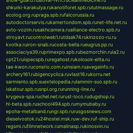
shkurki-karakulya.ru
kanotiforet.spb.ru
tutmassage.ru
ecolog.org.ru
praga.spb.ru
falcorussia.ru
autodoctorservis.ru
kamertondom.spb.ru
net-life.net.ru
avto-vozim.ru
sakhcamera.ru
alliance-electro.spb.ru
stroyavt.ru
controlweb1.ru
tdsak74.ru
kinzozo-ru.ru
kvotka.ru
iron-snab.ru
costa-bella.ru
eugrus.pp.ru
associaciya39.ru
primexpo.spb.ru
bezmorchin.ru
ia2.ru
cpt21.ru
ispecspb.ru
regahost.ru
kolosok-elita.ru
tae-kwon.ru
consrio.com.ru
insiam.ru
avegainfo.ru
archery161.ru
bigencyclica.ru
vlast16.ru
korru.net
sarmiento.spb.su
extelopedia.ru
lammin-suo.spb.ru
iskatour.spb.ru
snpi.org.ru
running-line.ru
krygeva-spa.ru
chel.net.ru
rust-loco.ru
dugshop.ru
hl-beta.spb.ru
school494.spb.ru
mymubaby.ru
epoha-metalband.ru
ngr.spb.ru
rusgosnews.com
dieselvostok.ru
24hostel.msk.ru
w-dev.ru
f-ship.ru
regsmi.ru
filmnetwork.ru
malinasp.ru
kinosvin.ru