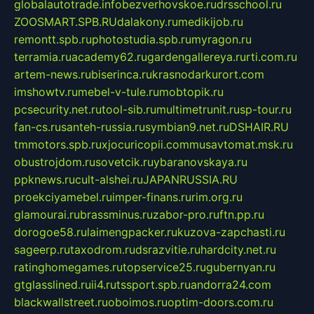
globalautotrade.info
bezverhovskoe.ru
drsschool.ru
ZOOSMART.SPB.RU
dalakony.ru
medikijob.ru
remontt.spb.ru
photostudia.spb.ru
myragon.ru
terramia.ru
academy62.ru
gardengallereya.ru
rti.com.ru
artem-news.ru
biserinca.ru
krasnodarkurort.com
imshowtv.ru
mebel-v-tule.ru
mobtopik.ru
pcsecurity.net.ru
tool-sib.ru
multimetrunit.ru
sp-tour.ru
fan-cs.ru
santeh-russia.ru
symbian9.net.ru
DSHAIR.RU
tmmotors.spb.ru
xjocuricopii.com
musavtomat.msk.ru
obustrojdom.ru
sovetcik.ru
ybaranovskaya.ru
ppknews.ru
cult-alshei.ru
JAPANRUSSIA.RU
proekciyamebel.ru
imper-finans.ru
rim.org.ru
glamourai.ru
brassminus.ru
zabor-pro.ru
ftn.pp.ru
dorogoe58.ru
laimengpacker.ru
kuzova-zapchasti.ru
sageerp.ru
taxodrom.ru
dsrazvitie.ru
hardcity.net.ru
ratinghomegames.ru
topservice25.ru
gubernyan.ru
gtglasslined.ru
ii4.ru
tssport.spb.ru
andorra24.com
blackwallstreet.ru
oboimos.ru
optim-doors.com.ru