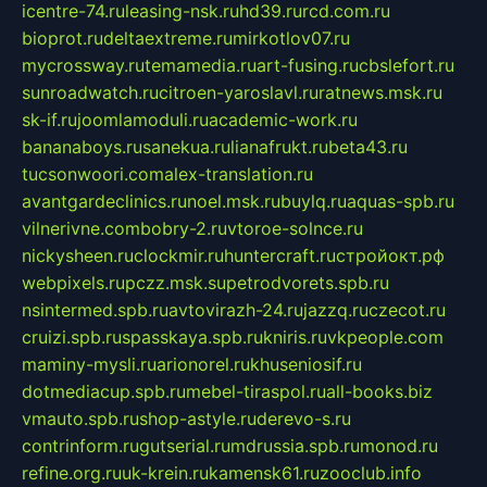
icentre-74.ru
leasing-nsk.ru
hd39.ru
rcd.com.ru
bioprot.ru
deltaextreme.ru
mirkotlov07.ru
mycrossway.ru
temamedia.ru
art-fusing.ru
cbslefort.ru
sunroadwatch.ru
citroen-yaroslavl.ru
ratnews.msk.ru
sk-if.ru
joomlamoduli.ru
academic-work.ru
bananaboys.ru
sanekua.ru
lianafrukt.ru
beta43.ru
tucsonwoori.com
alex-translation.ru
avantgardeclinics.ru
noel.msk.ru
buylq.ru
aquas-spb.ru
vilnerivne.com
bobry-2.ru
vtoroe-solnce.ru
nickysheen.ru
clockmir.ru
huntercraft.ru
стройокт.рф
webpixels.ru
pczz.msk.su
petrodvorets.spb.ru
nsintermed.spb.ru
avtovirazh-24.ru
jazzq.ru
czecot.ru
cruizi.spb.ru
spasskaya.spb.ru
kniris.ru
vkpeople.com
maminy-mysli.ru
arionorel.ru
khuseniosif.ru
dotmediacup.spb.ru
mebel-tiraspol.ru
all-books.biz
vmauto.spb.ru
shop-astyle.ru
derevo-s.ru
contrinform.ru
gutserial.ru
mdrussia.spb.ru
monod.ru
refine.org.ru
uk-krein.ru
kamensk61.ru
zooclub.info