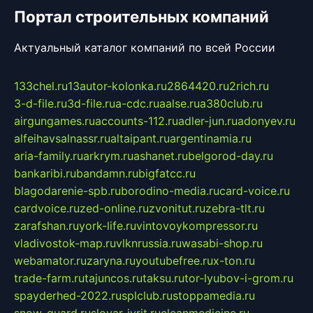
Портал строительных компаний
Актуальный каталог компаний по всей России
133chel.ru
13autor-kolonka.ru
2864420.ru
2rich.ru
3-d-file.ru
3d-file.ru
a-cdc.ru
aalse.ru
a380club.ru
airgungames.ru
accounts-112.ru
adler-jun.ru
adonyev.ru
alfeihavsalnassr.ru
altaipant.ru
argentinamia.ru
aria-family.ru
arkrym.ru
ashanet.ru
belgorod-day.ru
bankaribi.ru
bandamn.ru
bigfatcc.ru
blagodarenie-spb.ru
borodino-media.ru
card-voice.ru
cardvoice.ru
zed-online.ru
zvonitut.ru
zebra-tlt.ru
zarafshan.ru
york-life.ru
vintovoykompressor.ru
vladivostok-map.ru
vlknrussia.ru
wasabi-shop.ru
webamator.ru
zaryna.ru
youtubefree.ru
x-ton.ru
trade-farm.ru
tajuncos.ru
taksu.ru
tor-lyubov-i-grom.ru
spayderhed-2022.ru
splclub.ru
stoppamedia.ru
snow-guard.ru
slovar-ivrit.ru
cleanmedicine.ru