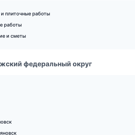
 и плиточные работы
ые работы
ие и сметы
лжский федеральный округ
новск
ьяновск