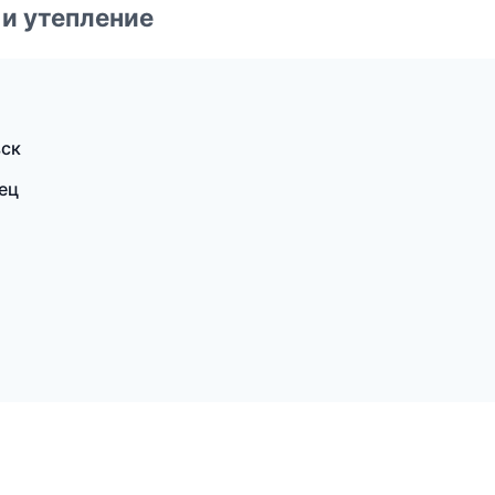
и утепление
вск
ец