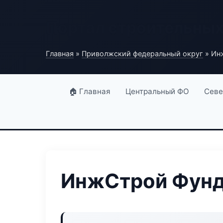
Портал строительны
Главная
»
Приволжский федеральный округ
» Ин
🏠 Главная
Центральный ФО
Севе
ИнжСтрой Фунд