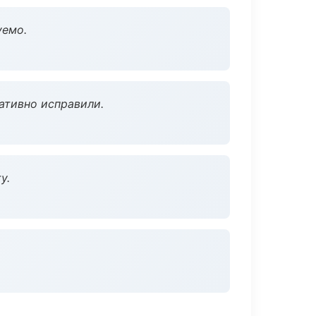
уемо.
ативно исправили.
у.