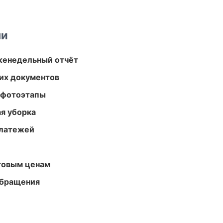
ми
женедельный отчёт
их документов
 фотоэтапы
ая уборка
платежей
птовым ценам
обращения