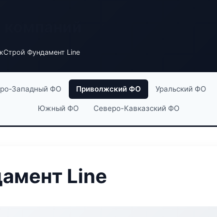
х компаний
жСтрой Фундамент Line
ро-Западный ФО
Приволжский ФО
Уральский ФО
Южный ФО
Северо-Кавказский ФО
амент Line