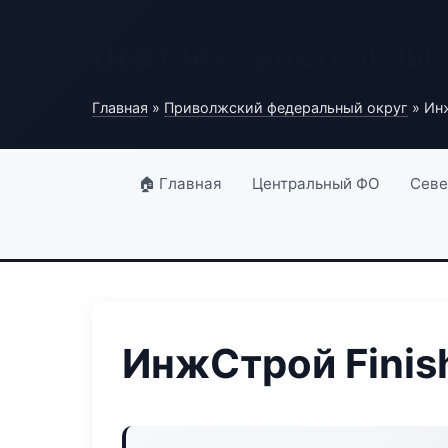
Портал строительны
Главная
»
Приволжский федеральный округ
» Ин
🏠 Главная
Центральный ФО
Севе
ИнжСтрой Finis