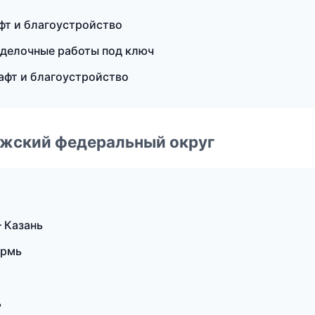
т и благоустройство
делочные работы под ключ
афт и благоустройство
лжский федеральный округ
 Казань
ермь
ь