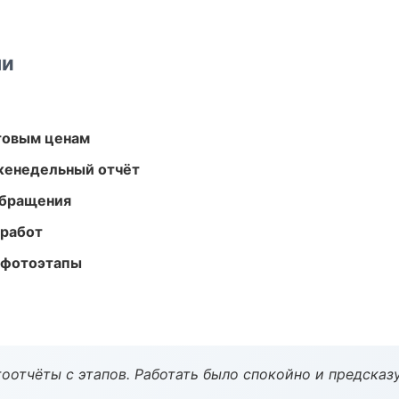
ми
птовым ценам
женедельный отчёт
обращения
 работ
 фотоэтапы
оотчёты с этапов. Работать было спокойно и предсказ