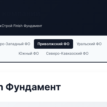
х компаний
жСтрой Finish Фундамент
ро-Западный ФО
Приволжский ФО
Уральский ФО
Южный ФО
Северо-Кавказский ФО
h Фундамент