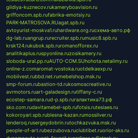
gildiya-kuznecov.ru
kameryboavision.ru
griffoncom.spb.ru
fabrika-emotsiy.ru
PARK-MATROSOVA.RU
agat.spb.ru
avtoyurist-moskva1.ru
hardware.org.ru
схема-авто.рф
dg-lab.ru
angrup.ru
recruiter.spb.ru
music8.spb.ru
krsk124.ru
kubok.spb.ru
romanofforex.ru
analitikaplus.ru
spyonline.ru
zosikamery.ru
sloboda-ural.pp.ru
AUTO-COM.SU
hohota.net
alimy.ru
online-z.com
aromat-vostoka.ru
otdelkaexp.ru
mobilvest.ru
bbd.net.ru
mebelshop.msk.ru
smp-forum.ru
bastion-td.ru
kosmoscreative.ru
avrmotors.ru
art-galadesign.ru
tiffany-c.ru
ecostep-samara.ru
d-p.spb.ru
галактика73.рф
sko.com.ru
davitamebel-spb.ru
fotsis.ru
tesiaes.ru
kokoroyari.spb.ru
blesna-kazan.ru
mossilver.ru
lenderoq.ru
sergeydobrin.ru
tochkazvuka.msk.ru
people-of-art.ru
bezzubova.ru
clubtibet.ru
orior-aks.ru