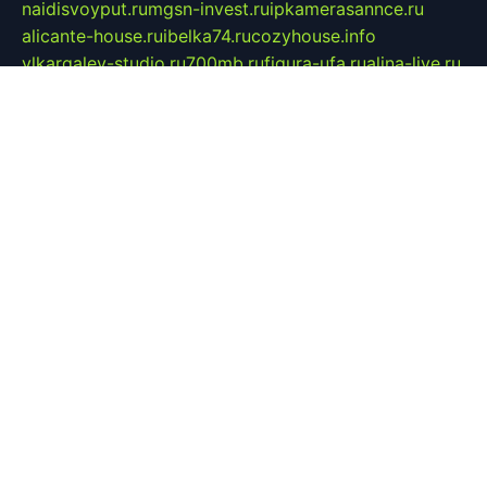
naidisvoyput.ru
mgsn-invest.ru
ipkamerasannce.ru
alicante-house.ru
ibelka74.ru
cozyhouse.info
vlkargalev-studio.ru
700mb.ru
figura-ufa.ru
alina-live.ru
belarusiannews.ru
womenknow.ru
dos-vniimk.ru
sega.net.ru
dv.net.ru
phenomenonsofhistory.com
telesputnik.net.ru
wall.pp.ru
pylesosroidmi.ru
gtc-clan.ru
cligs.ru
bibikazap.ru
popova.org.ru
netwhistler.spb.ru
bellvil.ru
bonzon.ru
iss-vladik.ru
defiparis.net.ru
las-gryzas.ru
amku.ru
electednews.spb.ru
feather.org.ru
spar72.ru
tankiigri.ru
dominus.com.ru
ibtree.ru
sanykool.pp.ru
unixlib.org.ru
menatep.spb.ru
gartenterrassen.ru
printeka.ru
skvozilka.com.ru
parkovka-pub.ru
lovemobi.ru
art-ru.ru
emulatorz.com.ru
alucomp.com.ru
tatforum.com.ru
alternativa-profi.ru
dermakler.ru
artsurvey.ru
aredir.ru
khimspas.ru
centr-maxi.ru
2018r.ru
bort-stomer-defort.ru
professional2.ru
gibsons.ru
artselena.ru
art-pilot.ru
ingredient.spb.ru