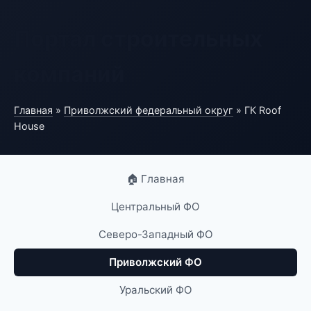
Портал строительных
компаний
Главная
»
Приволжский федеральный округ
» ГК Roof
House
🏠 Главная
Центральный ФО
Северо-Западный ФО
Приволжский ФО
Уральский ФО