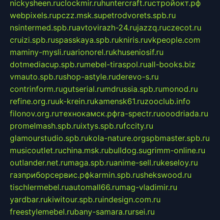
nickysheen.ru
clockmir.ru
huntercraft.ru
стройокт.рф
webpixels.ru
pczz.msk.su
petrodvorets.spb.ru
nsintermed.spb.ru
avtovirazh-24.ru
jazzq.ru
czecot.ru
cruizi.spb.ru
spasskaya.spb.ru
kniris.ru
vkpeople.com
maminy-mysli.ru
arionorel.ru
khuseniosif.ru
dotmediacup.spb.ru
mebel-tiraspol.ru
all-books.biz
vmauto.spb.ru
shop-astyle.ru
derevo-s.ru
contrinform.ru
gutserial.ru
mdrussia.spb.ru
monod.ru
refine.org.ru
uk-krein.ru
kamensk61.ru
zooclub.info
filonov.org.ru
технокамск.рф
ra-spectr.ru
ooodriada.ru
promelmash.spb.ru
ixtys.spb.ru
fccity.ru
glamourstudio.spb.ru
kola-nature.org
spbmaster.spb.ru
musicoutlet.ru
china.msk.ru
bulldog.su
grimm-online.ru
outlander.net.ru
maga.spb.ru
anime-sell.ru
keseloy.ru
газприборсервис.рф
karmin.spb.ru
shekswood.ru
tischlermebel.ru
automall66.ru
mag-vladimir.ru
yardbar.ru
kiwitour.spb.ru
indesign.com.ru
freestylemebel.ru
bany-samara.ru
rsei.ru