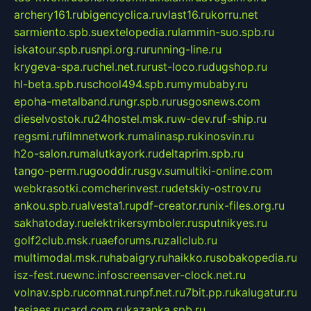
archery161.ru
bigencyclica.ru
vlast16.ru
korru.net
sarmiento.spb.su
extelopedia.ru
lammin-suo.spb.ru
iskatour.spb.ru
snpi.org.ru
running-line.ru
krygeva-spa.ru
chel.net.ru
rust-loco.ru
dugshop.ru
hl-beta.spb.ru
school494.spb.ru
mymubaby.ru
epoha-metalband.ru
ngr.spb.ru
rusgosnews.com
dieselvostok.ru
24hostel.msk.ru
w-dev.ru
f-ship.ru
regsmi.ru
filmnetwork.ru
malinasp.ru
kinosvin.ru
h2o-salon.ru
malutkayork.ru
deltaprim.spb.ru
tango-perm.ru
gooddir.ru
sgv.su
multiki-online.com
webkrasotki.com
cherinvest.ru
detskiy-ostrov.ru
ankou.spb.ru
alvesta1.ru
pdf-creator.ru
nix-files.org.ru
sakhatoday.ru
elektrikersymboler.ru
sputnikyes.ru
golf2club.msk.ru
aeforums.ru
zallclub.ru
multimodal.msk.ru
habaigry.ru
haikko.ru
sobakopedia.ru
isz-fest.ru
ewnc.info
screensaver-clock.net.ru
volnav.spb.ru
comnat.ru
npf.net.ru
7bit.pp.ru
kalugatur.ru
tesiaes.ru
card.com.ru
kazanka.spb.ru