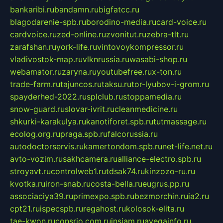
bankaribi.ru
bandamn.ru
bigfatcc.ru
blagodarenie-spb.ru
borodino-media.ru
card-voice.ru
cardvoice.ru
zed-online.ru
zvonitut.ru
zebra-tlt.ru
zarafshan.ru
york-life.ru
vintovoykompressor.ru
vladivostok-map.ru
vlknrussia.ru
wasabi-shop.ru
webamator.ru
zaryna.ru
youtubefree.ru
x-ton.ru
trade-farm.ru
tajuncos.ru
taksu.ru
tor-lyubov-i-grom.ru
spayderhed-2022.ru
splclub.ru
stoppamedia.ru
snow-guard.ru
slovar-ivrit.ru
cleanmedicine.ru
shkurki-karakulya.ru
kanotiforet.spb.ru
tutmassage.ru
ecolog.org.ru
praga.spb.ru
falcorussia.ru
autodoctorservis.ru
kamertondom.spb.ru
net-life.net.ru
avto-vozim.ru
sakhcamera.ru
alliance-electro.spb.ru
stroyavt.ru
controlweb1.ru
tdsak74.ru
kinzozo-ru.ru
kvotka.ru
iron-snab.ru
costa-bella.ru
eugrus.pp.ru
associaciya39.ru
primexpo.spb.ru
bezmorchin.ru
ia2.ru
cpt21.ru
ispecspb.ru
regahost.ru
kolosok-elita.ru
tae-kwon.ru
consrio.com.ru
insiam.ru
avegainfo.ru