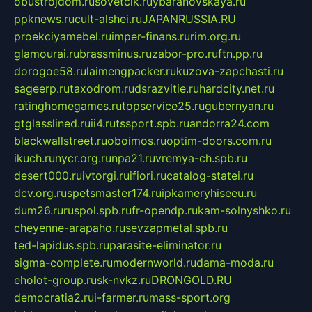
obustrojdom.ru
sovetcik.ru
ybaranovskaya.ru
ppknews.ru
cult-alshei.ru
JAPANRUSSIA.RU
proekciyamebel.ru
imper-finans.ru
rim.org.ru
glamourai.ru
brassminus.ru
zabor-pro.ru
ftn.pp.ru
dorogoe58.ru
laimengpacker.ru
kuzova-zapchasti.ru
sageerp.ru
taxodrom.ru
dsrazvitie.ru
hardcity.net.ru
ratinghomegames.ru
topservice25.ru
gubernyan.ru
gtglasslined.ru
ii4.ru
tssport.spb.ru
andorra24.com
blackwallstreet.ru
oboimos.ru
optim-doors.com.ru
ikuch.ru
nycr.org.ru
npa21.ru
vremya-ch.spb.ru
desert000.ru
ivtorgi.ru
ifiori.ru
catalog-statei.ru
dcv.org.ru
spetsmaster174.ru
ipkameryhiseeu.ru
dum26.ru
ruspol.spb.ru
fr-opendp.ru
kam-solnyshko.ru
cheyenne-arapaho.ru
sevzapmetal.spb.ru
ted-lapidus.spb.ru
parasite-eliminator.ru
sigma-complete.ru
modernworld.ru
dama-moda.ru
eholot-group.ru
sk-nvkz.ru
DRONGOLD.RU
democratia2.ru
i-farmer.ru
mass-sport.org