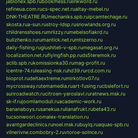
jablonex.spb.ru
bookmess.ru
linkword.ru
refineua.com.ru
cs-spec.net.ru
altay-mebel.ru
DNK-THEATRE.RU
mechaniks.spb.ru
ipcamtechage.ru
skosta.ru
a-sun.ru
stroy-ldsp.ru
snowlands.org.ru
childrensshoes.ru
mrlizzy.ru
mebelsofiakrd.ru
bulizhenko.ru
rumantick.net.ru
mtszerno.ru
daily-fishing.ru
glushiteli-v-spb.ru
megasat.org.ru
localization.net.ru
flyingfish.pp.ru
ds5teremok.ru
aclib.spb.ru
komissionka30.ru
mag-profit.ru
icentre-74.ru
leasing-nsk.ru
hd39.ru
rcd.com.ru
bioprot.ru
deltaextreme.ru
mirkotlov07.ru
mycrossway.ru
temamedia.ru
art-fusing.ru
cbslefort.ru
sunroadwatch.ru
citroen-yaroslavl.ru
ratnews.msk.ru
sk-if.ru
joomlamoduli.ru
academic-work.ru
bananaboys.ru
sanekua.ru
lianafrukt.ru
beta43.ru
tucsonwoori.com
alex-translation.ru
avantgardeclinics.ru
noel.msk.ru
buylq.ru
aquas-spb.ru
vilnerivne.com
bobry-2.ru
vtoroe-solnce.ru