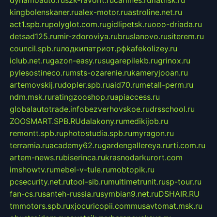
dynamoauto.ru
szk-favorit.ru
carlines.ru
flatnsk.ru
kingbolenskaner.ru
alex-motor.ru
astroline.net.ru
act1.spb.ru
polyglot.com.ru
gidlipetsk.ru
ooo-driada.ru
detsad125.ru
mir-zdoroviya.ru
bruslanovo.ru
siterem.ru
council.spb.ru
лодкипатриот.рф
kafekolizey.ru
iclub.net.ru
gazon-easy.ru
sugarepilekb.ru
grinox.ru
pylesostineco.ru
msts-ozarenie.ru
kameryjooan.ru
artemovskij.ru
dopler.spb.ru
aid70.ru
metall-perm.ru
ndm.msk.ru
ratingzooshop.ru
apiaccess.ru
globalautotrade.info
bezverhovskoe.ru
drsschool.ru
ZOOSMART.SPB.RU
dalakony.ru
medikijob.ru
remontt.spb.ru
photostudia.spb.ru
myragon.ru
terramia.ru
academy62.ru
gardengallereya.ru
rti.com.ru
artem-news.ru
biserinca.ru
krasnodarkurort.com
imshowtv.ru
mebel-v-tule.ru
mobtopik.ru
pcsecurity.net.ru
tool-sib.ru
multimetrunit.ru
sp-tour.ru
fan-cs.ru
santeh-russia.ru
symbian9.net.ru
DSHAIR.RU
tmmotors.spb.ru
xjocuricopii.com
musavtomat.msk.ru