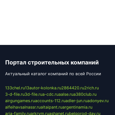
Портал строительных компаний
Актуальный каталог компаний по всей России
133chel.ru
13autor-kolonka.ru
2864420.ru
2rich.ru
3-d-file.ru
3d-file.ru
a-cdc.ru
aalse.ru
a380club.ru
airgungames.ru
accounts-112.ru
adler-jun.ru
adonyev.ru
alfeihavsalnassr.ru
altaipant.ru
argentinamia.ru
aria-family.ru
arkrym.ru
ashanet.ru
belgorod-day.ru