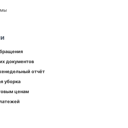
емы
ми
обращения
их документов
женедельный отчёт
ая уборка
птовым ценам
платежей