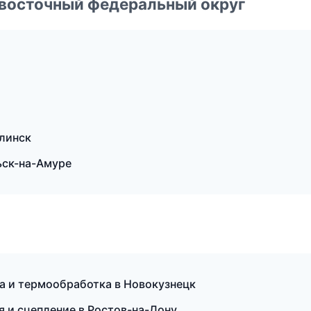
евосточный федеральный округ
линск
ьск-на-Амуре
а и термообработка в Новокузнецк
я и сцепление в Ростов-на-Дону