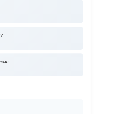
у.
уемо.