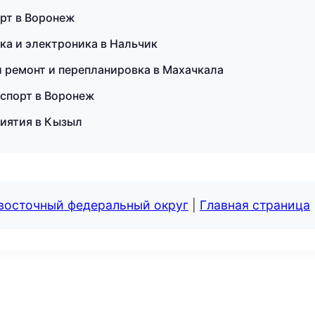
орт в Воронеж
ика и электроника в Нальчик
 ремонт и перепланировка в Махачкала
анспорт в Воронеж
риятия в Кызыл
евосточный федеральный округ
|
Главная страница