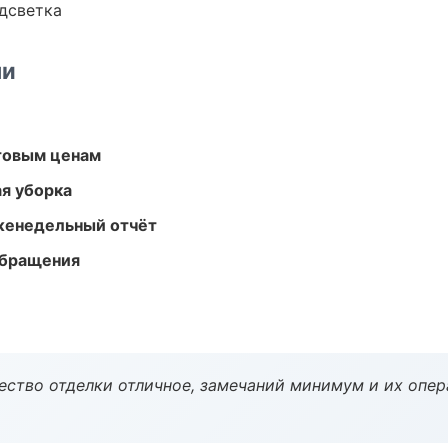
одсветка
ми
птовым ценам
ая уборка
женедельный отчёт
обращения
чество отделки отличное, замечаний минимум и их опер