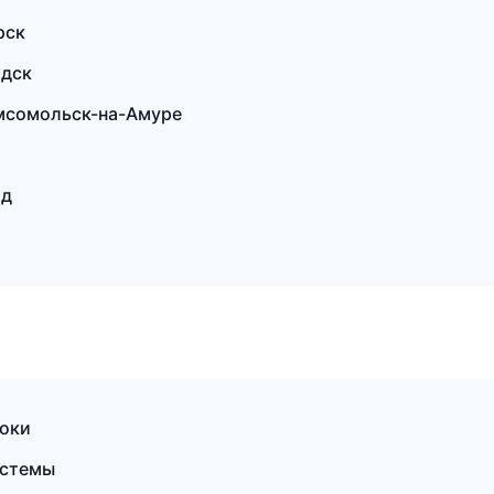
рск
одск
мсомольск-на-Амуре
ад
токи
истемы