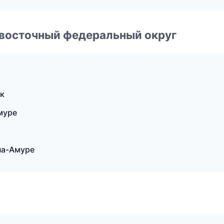
евосточный федеральный округ
к
муре
на-Амуре