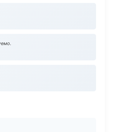
уемо.