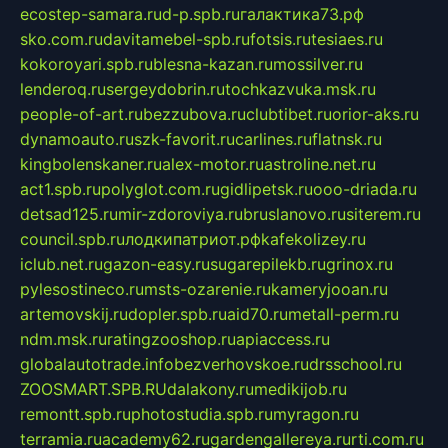
ecostep-samara.ru
d-p.spb.ru
галактика73.рф
sko.com.ru
davitamebel-spb.ru
fotsis.ru
tesiaes.ru
kokoroyari.spb.ru
blesna-kazan.ru
mossilver.ru
lenderoq.ru
sergeydobrin.ru
tochkazvuka.msk.ru
people-of-art.ru
bezzubova.ru
clubtibet.ru
orior-aks.ru
dynamoauto.ru
szk-favorit.ru
carlines.ru
flatnsk.ru
kingbolenskaner.ru
alex-motor.ru
astroline.net.ru
act1.spb.ru
polyglot.com.ru
gidlipetsk.ru
ooo-driada.ru
detsad125.ru
mir-zdoroviya.ru
bruslanovo.ru
siterem.ru
council.spb.ru
лодкипатриот.рф
kafekolizey.ru
iclub.net.ru
gazon-easy.ru
sugarepilekb.ru
grinox.ru
pylesostineco.ru
msts-ozarenie.ru
kameryjooan.ru
artemovskij.ru
dopler.spb.ru
aid70.ru
metall-perm.ru
ndm.msk.ru
ratingzooshop.ru
apiaccess.ru
globalautotrade.info
bezverhovskoe.ru
drsschool.ru
ZOOSMART.SPB.RU
dalakony.ru
medikijob.ru
remontt.spb.ru
photostudia.spb.ru
myragon.ru
terramia.ru
academy62.ru
gardengallereya.ru
rti.com.ru