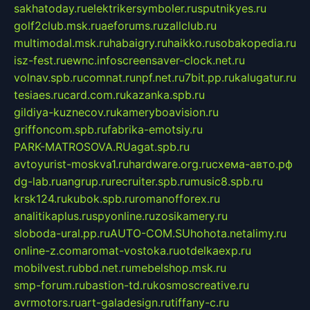
sakhatoday.ru
elektrikersymboler.ru
sputnikyes.ru
golf2club.msk.ru
aeforums.ru
zallclub.ru
multimodal.msk.ru
habaigry.ru
haikko.ru
sobakopedia.ru
isz-fest.ru
ewnc.info
screensaver-clock.net.ru
volnav.spb.ru
comnat.ru
npf.net.ru
7bit.pp.ru
kalugatur.ru
tesiaes.ru
card.com.ru
kazanka.spb.ru
gildiya-kuznecov.ru
kameryboavision.ru
griffoncom.spb.ru
fabrika-emotsiy.ru
PARK-MATROSOVA.RU
agat.spb.ru
avtoyurist-moskva1.ru
hardware.org.ru
схема-авто.рф
dg-lab.ru
angrup.ru
recruiter.spb.ru
music8.spb.ru
krsk124.ru
kubok.spb.ru
romanofforex.ru
analitikaplus.ru
spyonline.ru
zosikamery.ru
sloboda-ural.pp.ru
AUTO-COM.SU
hohota.net
alimy.ru
online-z.com
aromat-vostoka.ru
otdelkaexp.ru
mobilvest.ru
bbd.net.ru
mebelshop.msk.ru
smp-forum.ru
bastion-td.ru
kosmoscreative.ru
avrmotors.ru
art-galadesign.ru
tiffany-c.ru