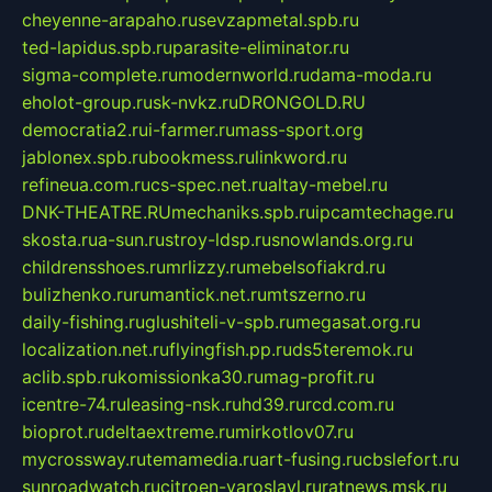
cheyenne-arapaho.ru
sevzapmetal.spb.ru
ted-lapidus.spb.ru
parasite-eliminator.ru
sigma-complete.ru
modernworld.ru
dama-moda.ru
eholot-group.ru
sk-nvkz.ru
DRONGOLD.RU
democratia2.ru
i-farmer.ru
mass-sport.org
jablonex.spb.ru
bookmess.ru
linkword.ru
refineua.com.ru
cs-spec.net.ru
altay-mebel.ru
DNK-THEATRE.RU
mechaniks.spb.ru
ipcamtechage.ru
skosta.ru
a-sun.ru
stroy-ldsp.ru
snowlands.org.ru
childrensshoes.ru
mrlizzy.ru
mebelsofiakrd.ru
bulizhenko.ru
rumantick.net.ru
mtszerno.ru
daily-fishing.ru
glushiteli-v-spb.ru
megasat.org.ru
localization.net.ru
flyingfish.pp.ru
ds5teremok.ru
aclib.spb.ru
komissionka30.ru
mag-profit.ru
icentre-74.ru
leasing-nsk.ru
hd39.ru
rcd.com.ru
bioprot.ru
deltaextreme.ru
mirkotlov07.ru
mycrossway.ru
temamedia.ru
art-fusing.ru
cbslefort.ru
sunroadwatch.ru
citroen-yaroslavl.ru
ratnews.msk.ru