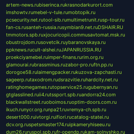
artem-news.ru
biserinca.ru
krasnodarkurort.com
imshowtv.ru
mebel-v-tule.ru
mobtopik.ru
pcsecurity.net.ru
tool-sib.ru
multimetrunit.ru
sp-tour.ru
fan-cs.ru
santeh-russia.ru
symbian9.net.ru
DSHAIR.RU
tmmotors.spb.ru
xjocuricopii.com
musavtomat.msk.ru
obustrojdom.ru
sovetcik.ru
ybaranovskaya.ru
ppknews.ru
cult-alshei.ru
JAPANRUSSIA.RU
proekciyamebel.ru
imper-finans.ru
rim.org.ru
glamourai.ru
brassminus.ru
zabor-pro.ru
ftn.pp.ru
dorogoe58.ru
laimengpacker.ru
kuzova-zapchasti.ru
sageerp.ru
taxodrom.ru
dsrazvitie.ru
hardcity.net.ru
ratinghomegames.ru
topservice25.ru
gubernyan.ru
gtglasslined.ru
ii4.ru
tssport.spb.ru
andorra24.com
blackwallstreet.ru
oboimos.ru
optim-doors.com.ru
ikuch.ru
nycr.org.ru
npa21.ru
vremya-ch.spb.ru
desert000.ru
ivtorgi.ru
ifiori.ru
catalog-statei.ru
dcv.org.ru
spetsmaster174.ru
ipkameryhiseeu.ru
dum26.ru
ruspol.spb.ru
fr-opendp.ru
kam-solnyshko.ru