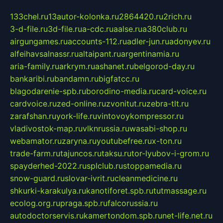
133chel.ru
13autor-kolonka.ru
2864420.ru
2rich.ru
3-d-file.ru
3d-file.ru
a-cdc.ru
aalse.ru
a380club.ru
airgungames.ru
accounts-112.ru
adler-jun.ru
adonyev.ru
alfeihavsalnassr.ru
altaipant.ru
argentinamia.ru
aria-family.ru
arkrym.ru
ashanet.ru
belgorod-day.ru
bankaribi.ru
bandamn.ru
bigfatcc.ru
blagodarenie-spb.ru
borodino-media.ru
card-voice.ru
cardvoice.ru
zed-online.ru
zvonitut.ru
zebra-tlt.ru
zarafshan.ru
york-life.ru
vintovoykompressor.ru
vladivostok-map.ru
vlknrussia.ru
wasabi-shop.ru
webamator.ru
zaryna.ru
youtubefree.ru
x-ton.ru
trade-farm.ru
tajuncos.ru
taksu.ru
tor-lyubov-i-grom.ru
spayderhed-2022.ru
splclub.ru
stoppamedia.ru
snow-guard.ru
slovar-ivrit.ru
cleanmedicine.ru
shkurki-karakulya.ru
kanotiforet.spb.ru
tutmassage.ru
ecolog.org.ru
praga.spb.ru
falcorussia.ru
autodoctorservis.ru
kamertondom.spb.ru
net-life.net.ru