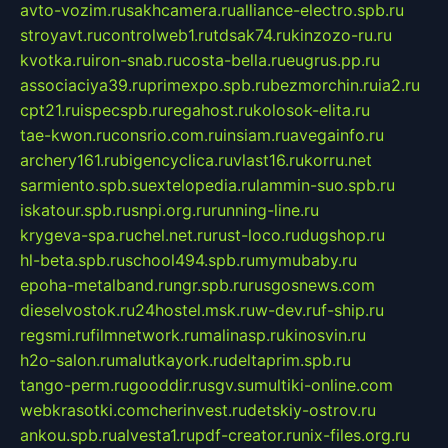
avto-vozim.ru
sakhcamera.ru
alliance-electro.spb.ru
stroyavt.ru
controlweb1.ru
tdsak74.ru
kinzozo-ru.ru
kvotka.ru
iron-snab.ru
costa-bella.ru
eugrus.pp.ru
associaciya39.ru
primexpo.spb.ru
bezmorchin.ru
ia2.ru
cpt21.ru
ispecspb.ru
regahost.ru
kolosok-elita.ru
tae-kwon.ru
consrio.com.ru
insiam.ru
avegainfo.ru
archery161.ru
bigencyclica.ru
vlast16.ru
korru.net
sarmiento.spb.su
extelopedia.ru
lammin-suo.spb.ru
iskatour.spb.ru
snpi.org.ru
running-line.ru
krygeva-spa.ru
chel.net.ru
rust-loco.ru
dugshop.ru
hl-beta.spb.ru
school494.spb.ru
mymubaby.ru
epoha-metalband.ru
ngr.spb.ru
rusgosnews.com
dieselvostok.ru
24hostel.msk.ru
w-dev.ru
f-ship.ru
regsmi.ru
filmnetwork.ru
malinasp.ru
kinosvin.ru
h2o-salon.ru
malutkayork.ru
deltaprim.spb.ru
tango-perm.ru
gooddir.ru
sgv.su
multiki-online.com
webkrasotki.com
cherinvest.ru
detskiy-ostrov.ru
ankou.spb.ru
alvesta1.ru
pdf-creator.ru
nix-files.org.ru