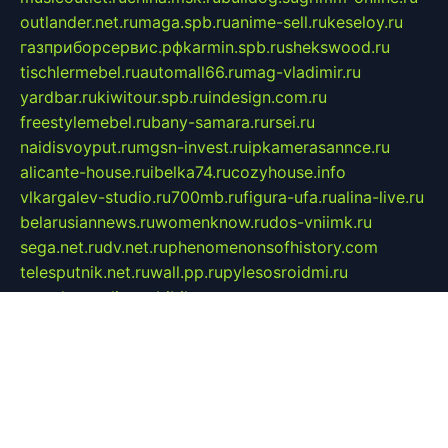
outlander.net.ru
maga.spb.ru
anime-sell.ru
keseloy.ru
газприборсервис.рф
karmin.spb.ru
shekswood.ru
tischlermebel.ru
automall66.ru
mag-vladimir.ru
yardbar.ru
kiwitour.spb.ru
indesign.com.ru
freestylemebel.ru
bany-samara.ru
rsei.ru
naidisvoyput.ru
mgsn-invest.ru
ipkamerasannce.ru
alicante-house.ru
ibelka74.ru
cozyhouse.info
vlkargalev-studio.ru
700mb.ru
figura-ufa.ru
alina-live.ru
belarusiannews.ru
womenknow.ru
dos-vniimk.ru
sega.net.ru
dv.net.ru
phenomenonsofhistory.com
telesputnik.net.ru
wall.pp.ru
pylesosroidmi.ru
gtc-clan.ru
cligs.ru
bibikazap.ru
popova.org.ru
netwhistler.spb.ru
bellvil.ru
bonzon.ru
iss-vladik.ru
defiparis.net.ru
las-gryzas.ru
amku.ru
electednews.spb.ru
feather.org.ru
spar72.ru
tankiigri.ru
dominus.com.ru
ibtree.ru
sanykool.pp.ru
unixlib.org.ru
menatep.spb.ru
gartenterrassen.ru
printeka.ru
skvozilka.com.ru
parkovka-pub.ru
lovemobi.ru
art-ru.ru