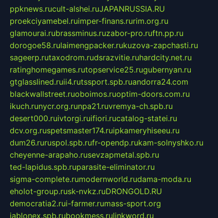
ppknews.ru
cult-alshei.ru
JAPANRUSSIA.RU
proekciyamebel.ru
imper-finans.ru
rim.org.ru
glamourai.ru
brassminus.ru
zabor-pro.ru
ftn.pp.ru
dorogoe58.ru
laimengpacker.ru
kuzova-zapchasti.ru
sageerp.ru
taxodrom.ru
dsrazvitie.ru
hardcity.net.ru
ratinghomegames.ru
topservice25.ru
gubernyan.ru
gtglasslined.ru
ii4.ru
tssport.spb.ru
andorra24.com
blackwallstreet.ru
oboimos.ru
optim-doors.com.ru
ikuch.ru
nycr.org.ru
npa21.ru
vremya-ch.spb.ru
desert000.ru
ivtorgi.ru
ifiori.ru
catalog-statei.ru
dcv.org.ru
spetsmaster174.ru
ipkameryhiseeu.ru
dum26.ru
ruspol.spb.ru
fr-opendp.ru
kam-solnyshko.ru
cheyenne-arapaho.ru
sevzapmetal.spb.ru
ted-lapidus.spb.ru
parasite-eliminator.ru
sigma-complete.ru
modernworld.ru
dama-moda.ru
eholot-group.ru
sk-nvkz.ru
DRONGOLD.RU
democratia2.ru
i-farmer.ru
mass-sport.org
jablonex.spb.ru
bookmess.ru
linkword.ru