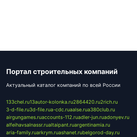
Портал строительных компаний
Актуальный каталог компаний по всей России
133chel.ru
13autor-kolonka.ru
2864420.ru
2rich.ru
3-d-file.ru
3d-file.ru
a-cdc.ru
aalse.ru
a380club.ru
airgungames.ru
accounts-112.ru
adler-jun.ru
adonyev.ru
alfeihavsalnassr.ru
altaipant.ru
argentinamia.ru
aria-family.ru
arkrym.ru
ashanet.ru
belgorod-day.ru