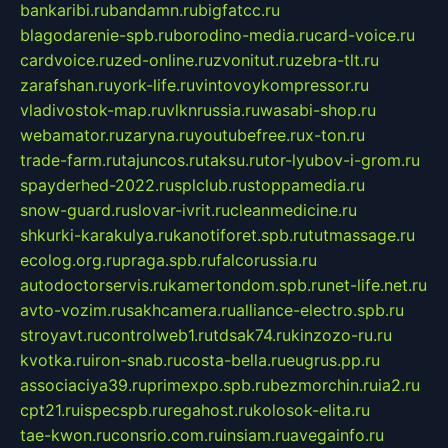
bankaribi.ru
bandamn.ru
bigfatcc.ru
blagodarenie-spb.ru
borodino-media.ru
card-voice.ru
cardvoice.ru
zed-online.ru
zvonitut.ru
zebra-tlt.ru
zarafshan.ru
york-life.ru
vintovoykompressor.ru
vladivostok-map.ru
vlknrussia.ru
wasabi-shop.ru
webamator.ru
zaryna.ru
youtubefree.ru
x-ton.ru
trade-farm.ru
tajuncos.ru
taksu.ru
tor-lyubov-i-grom.ru
spayderhed-2022.ru
splclub.ru
stoppamedia.ru
snow-guard.ru
slovar-ivrit.ru
cleanmedicine.ru
shkurki-karakulya.ru
kanotiforet.spb.ru
tutmassage.ru
ecolog.org.ru
praga.spb.ru
falcorussia.ru
autodoctorservis.ru
kamertondom.spb.ru
net-life.net.ru
avto-vozim.ru
sakhcamera.ru
alliance-electro.spb.ru
stroyavt.ru
controlweb1.ru
tdsak74.ru
kinzozo-ru.ru
kvotka.ru
iron-snab.ru
costa-bella.ru
eugrus.pp.ru
associaciya39.ru
primexpo.spb.ru
bezmorchin.ru
ia2.ru
cpt21.ru
ispecspb.ru
regahost.ru
kolosok-elita.ru
tae-kwon.ru
consrio.com.ru
insiam.ru
avegainfo.ru