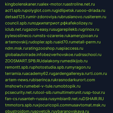
kingbolenskaner.ru
alex-motor.ru
astroline.net.ru
act1.spb.ru
polyglot.com.ru
gidlipetsk.ru
ooo-driada.ru
detsad125.ru
mir-zdoroviya.ru
bruslanovo.ru
siterem.ru
council.spb.ru
лодкипатриот.рф
kafekolizey.ru
iclub.net.ru
gazon-easy.ru
sugarepilekb.ru
grinox.ru
pylesostineco.ru
msts-ozarenie.ru
kameryjooan.ru
artemovskij.ru
dopler.spb.ru
aid70.ru
metall-perm.ru
ndm.msk.ru
ratingzooshop.ru
apiaccess.ru
globalautotrade.info
bezverhovskoe.ru
drsschool.ru
ZOOSMART.SPB.RU
dalakony.ru
medikijob.ru
remontt.spb.ru
photostudia.spb.ru
myragon.ru
terramia.ru
academy62.ru
gardengallereya.ru
rti.com.ru
artem-news.ru
biserinca.ru
krasnodarkurort.com
imshowtv.ru
mebel-v-tule.ru
mobtopik.ru
pcsecurity.net.ru
tool-sib.ru
multimetrunit.ru
sp-tour.ru
fan-cs.ru
santeh-russia.ru
symbian9.net.ru
DSHAIR.RU
tmmotors.spb.ru
xjocuricopii.com
musavtomat.msk.ru
obustrojdom.ru
sovetcik.ru
ybaranovskaya.ru