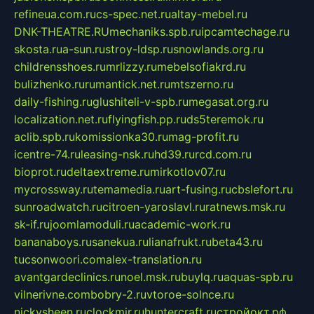
refineua.com.ru
cs-spec.net.ru
altay-mebel.ru
DNK-THEATRE.RU
mechaniks.spb.ru
ipcamtechage.ru
skosta.ru
a-sun.ru
stroy-ldsp.ru
snowlands.org.ru
childrensshoes.ru
mrlizzy.ru
mebelsofiakrd.ru
bulizhenko.ru
rumantick.net.ru
mtszerno.ru
daily-fishing.ru
glushiteli-v-spb.ru
megasat.org.ru
localization.net.ru
flyingfish.pp.ru
ds5teremok.ru
aclib.spb.ru
komissionka30.ru
mag-profit.ru
icentre-74.ru
leasing-nsk.ru
hd39.ru
rcd.com.ru
bioprot.ru
deltaextreme.ru
mirkotlov07.ru
mycrossway.ru
temamedia.ru
art-fusing.ru
cbslefort.ru
sunroadwatch.ru
citroen-yaroslavl.ru
ratnews.msk.ru
sk-if.ru
joomlamoduli.ru
academic-work.ru
bananaboys.ru
sanekua.ru
lianafrukt.ru
beta43.ru
tucsonwoori.com
alex-translation.ru
avantgardeclinics.ru
noel.msk.ru
buylq.ru
aquas-spb.ru
vilnerivne.com
bobry-2.ru
vtoroe-solnce.ru
nickysheen.ru
clockmir.ru
huntercraft.ru
стройокт.рф