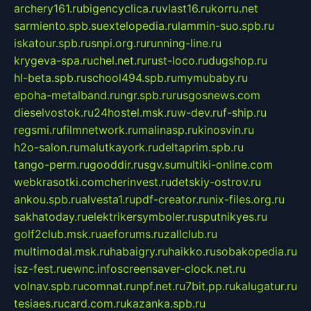
archery161.ru
bigencyclica.ru
vlast16.ru
korru.net
sarmiento.spb.su
extelopedia.ru
lammin-suo.spb.ru
iskatour.spb.ru
snpi.org.ru
running-line.ru
krygeva-spa.ru
chel.net.ru
rust-loco.ru
dugshop.ru
hl-beta.spb.ru
school494.spb.ru
mymubaby.ru
epoha-metalband.ru
ngr.spb.ru
rusgosnews.com
dieselvostok.ru
24hostel.msk.ru
w-dev.ru
f-ship.ru
regsmi.ru
filmnetwork.ru
malinasp.ru
kinosvin.ru
h2o-salon.ru
malutkayork.ru
deltaprim.spb.ru
tango-perm.ru
gooddir.ru
sgv.su
multiki-online.com
webkrasotki.com
cherinvest.ru
detskiy-ostrov.ru
ankou.spb.ru
alvesta1.ru
pdf-creator.ru
nix-files.org.ru
sakhatoday.ru
elektrikersymboler.ru
sputnikyes.ru
golf2club.msk.ru
aeforums.ru
zallclub.ru
multimodal.msk.ru
habaigry.ru
haikko.ru
sobakopedia.ru
isz-fest.ru
ewnc.info
screensaver-clock.net.ru
volnav.spb.ru
comnat.ru
npf.net.ru
7bit.pp.ru
kalugatur.ru
tesiaes.ru
card.com.ru
kazanka.spb.ru