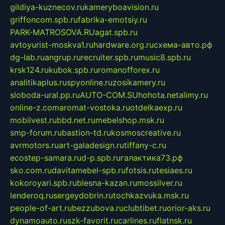
gildiya-kuznecov.ru
kameryboavision.ru
griffoncom.spb.ru
fabrika-emotsiy.ru
PARK-MATROSOVA.RU
agat.spb.ru
avtoyurist-moskva1.ru
hardware.org.ru
схема-авто.рф
dg-lab.ru
angrup.ru
recruiter.spb.ru
music8.spb.ru
krsk124.ru
kubok.spb.ru
romanofforex.ru
analitikaplus.ru
spyonline.ru
zosikamery.ru
sloboda-ural.pp.ru
AUTO-COM.SU
hohota.net
alimy.ru
online-z.com
aromat-vostoka.ru
otdelkaexp.ru
mobilvest.ru
bbd.net.ru
mebelshop.msk.ru
smp-forum.ru
bastion-td.ru
kosmoscreative.ru
avrmotors.ru
art-galadesign.ru
tiffany-c.ru
ecostep-samara.ru
d-p.spb.ru
галактика73.рф
sko.com.ru
davitamebel-spb.ru
fotsis.ru
tesiaes.ru
kokoroyari.spb.ru
blesna-kazan.ru
mossilver.ru
lenderoq.ru
sergeydobrin.ru
tochkazvuka.msk.ru
people-of-art.ru
bezzubova.ru
clubtibet.ru
orior-aks.ru
dynamoauto.ru
szk-favorit.ru
carlines.ru
flatnsk.ru