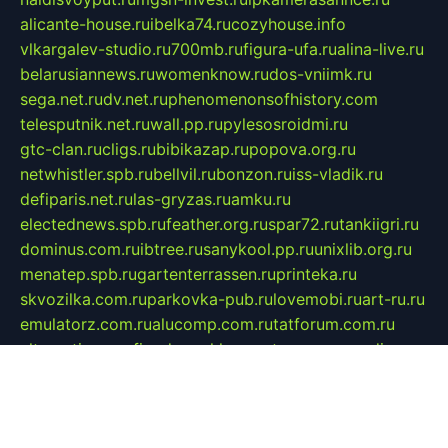
alicante-house.ru
ibelka74.ru
cozyhouse.info
vlkargalev-studio.ru
700mb.ru
figura-ufa.ru
alina-live.ru
belarusiannews.ru
womenknow.ru
dos-vniimk.ru
sega.net.ru
dv.net.ru
phenomenonsofhistory.com
telesputnik.net.ru
wall.pp.ru
pylesosroidmi.ru
gtc-clan.ru
cligs.ru
bibikazap.ru
popova.org.ru
netwhistler.spb.ru
bellvil.ru
bonzon.ru
iss-vladik.ru
defiparis.net.ru
las-gryzas.ru
amku.ru
electednews.spb.ru
feather.org.ru
spar72.ru
tankiigri.ru
dominus.com.ru
ibtree.ru
sanykool.pp.ru
unixlib.org.ru
menatep.spb.ru
gartenterrassen.ru
printeka.ru
skvozilka.com.ru
parkovka-pub.ru
lovemobi.ru
art-ru.ru
emulatorz.com.ru
alucomp.com.ru
tatforum.com.ru
alternativa-profi.ru
dermakler.ru
artsurvey.ru
aredir.ru
khimspas.ru
centr-maxi.ru
2018r.ru
bort-stomer-defort.ru
professional2.ru
gibsons.ru
artselena.ru
art-pilot.ru
ingredient.spb.ru