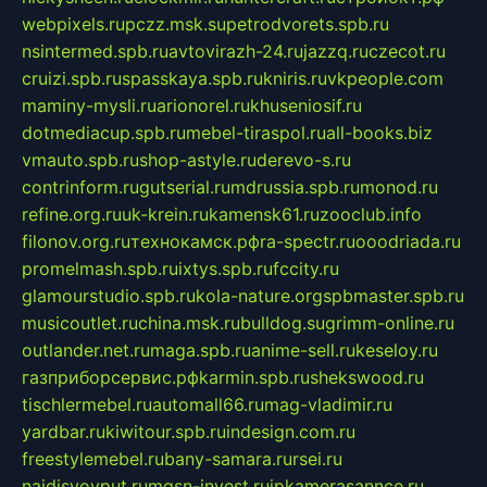
webpixels.ru
pczz.msk.su
petrodvorets.spb.ru
nsintermed.spb.ru
avtovirazh-24.ru
jazzq.ru
czecot.ru
cruizi.spb.ru
spasskaya.spb.ru
kniris.ru
vkpeople.com
maminy-mysli.ru
arionorel.ru
khuseniosif.ru
dotmediacup.spb.ru
mebel-tiraspol.ru
all-books.biz
vmauto.spb.ru
shop-astyle.ru
derevo-s.ru
contrinform.ru
gutserial.ru
mdrussia.spb.ru
monod.ru
refine.org.ru
uk-krein.ru
kamensk61.ru
zooclub.info
filonov.org.ru
технокамск.рф
ra-spectr.ru
ooodriada.ru
promelmash.spb.ru
ixtys.spb.ru
fccity.ru
glamourstudio.spb.ru
kola-nature.org
spbmaster.spb.ru
musicoutlet.ru
china.msk.ru
bulldog.su
grimm-online.ru
outlander.net.ru
maga.spb.ru
anime-sell.ru
keseloy.ru
газприборсервис.рф
karmin.spb.ru
shekswood.ru
tischlermebel.ru
automall66.ru
mag-vladimir.ru
yardbar.ru
kiwitour.spb.ru
indesign.com.ru
freestylemebel.ru
bany-samara.ru
rsei.ru
naidisvoyput.ru
mgsn-invest.ru
ipkamerasannce.ru