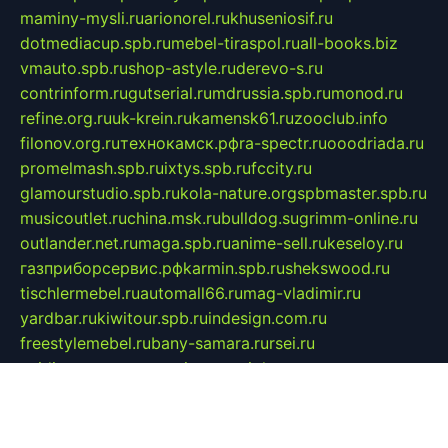
maminy-mysli.ru
arionorel.ru
khuseniosif.ru
dotmediacup.spb.ru
mebel-tiraspol.ru
all-books.biz
vmauto.spb.ru
shop-astyle.ru
derevo-s.ru
contrinform.ru
gutserial.ru
mdrussia.spb.ru
monod.ru
refine.org.ru
uk-krein.ru
kamensk61.ru
zooclub.info
filonov.org.ru
технокамск.рф
ra-spectr.ru
ooodriada.ru
promelmash.spb.ru
ixtys.spb.ru
fccity.ru
glamourstudio.spb.ru
kola-nature.org
spbmaster.spb.ru
musicoutlet.ru
china.msk.ru
bulldog.su
grimm-online.ru
outlander.net.ru
maga.spb.ru
anime-sell.ru
keseloy.ru
газприборсервис.рф
karmin.spb.ru
shekswood.ru
tischlermebel.ru
automall66.ru
mag-vladimir.ru
yardbar.ru
kiwitour.spb.ru
indesign.com.ru
freestylemebel.ru
bany-samara.ru
rsei.ru
naidisvoyput.ru
mgsn-invest.ru
ipkamerasannce.ru
alicante-house.ru
ibelka74.ru
cozyhouse.info
vlkargalev-studio.ru
700mb.ru
figura-ufa.ru
alina-live.ru
belarusiannews.ru
womenknow.ru
dos-vniimk.ru