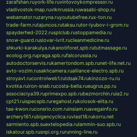
zarafshan.ru
york-life.ru
vintovoykompressor.ru
vladivostok-map.ru
vlknrussia.ru
wasabi-shop.ru
webamator.ru
zaryna.ru
youtubefree.ru
x-ton.ru
trade-farm.ru
tajuncos.ru
taksu.ru
tor-lyubov-i-grom.ru
spayderhed-2022.ru
splclub.ru
stoppamedia.ru
snow-guard.ru
slovar-ivrit.ru
cleanmedicine.ru
shkurki-karakulya.ru
kanotiforet.spb.ru
tutmassage.ru
ecolog.org.ru
praga.spb.ru
falcorussia.ru
autodoctorservis.ru
kamertondom.spb.ru
net-life.net.ru
avto-vozim.ru
sakhcamera.ru
alliance-electro.spb.ru
stroyavt.ru
controlweb1.ru
tdsak74.ru
kinzozo-ru.ru
kvotka.ru
iron-snab.ru
costa-bella.ru
eugrus.pp.ru
associaciya39.ru
primexpo.spb.ru
bezmorchin.ru
ia2.ru
cpt21.ru
ispecspb.ru
regahost.ru
kolosok-elita.ru
tae-kwon.ru
consrio.com.ru
insiam.ru
avegainfo.ru
archery161.ru
bigencyclica.ru
vlast16.ru
korru.net
sarmiento.spb.su
extelopedia.ru
lammin-suo.spb.ru
iskatour.spb.ru
snpi.org.ru
running-line.ru