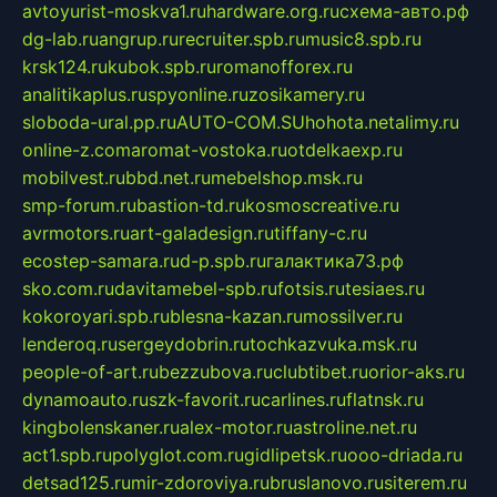
avtoyurist-moskva1.ru
hardware.org.ru
схема-авто.рф
dg-lab.ru
angrup.ru
recruiter.spb.ru
music8.spb.ru
krsk124.ru
kubok.spb.ru
romanofforex.ru
analitikaplus.ru
spyonline.ru
zosikamery.ru
sloboda-ural.pp.ru
AUTO-COM.SU
hohota.net
alimy.ru
online-z.com
aromat-vostoka.ru
otdelkaexp.ru
mobilvest.ru
bbd.net.ru
mebelshop.msk.ru
smp-forum.ru
bastion-td.ru
kosmoscreative.ru
avrmotors.ru
art-galadesign.ru
tiffany-c.ru
ecostep-samara.ru
d-p.spb.ru
галактика73.рф
sko.com.ru
davitamebel-spb.ru
fotsis.ru
tesiaes.ru
kokoroyari.spb.ru
blesna-kazan.ru
mossilver.ru
lenderoq.ru
sergeydobrin.ru
tochkazvuka.msk.ru
people-of-art.ru
bezzubova.ru
clubtibet.ru
orior-aks.ru
dynamoauto.ru
szk-favorit.ru
carlines.ru
flatnsk.ru
kingbolenskaner.ru
alex-motor.ru
astroline.net.ru
act1.spb.ru
polyglot.com.ru
gidlipetsk.ru
ooo-driada.ru
detsad125.ru
mir-zdoroviya.ru
bruslanovo.ru
siterem.ru