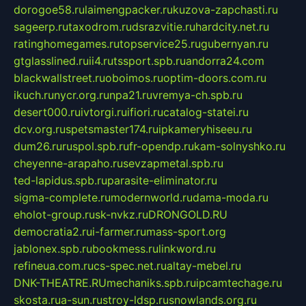
dorogoe58.ru
laimengpacker.ru
kuzova-zapchasti.ru
sageerp.ru
taxodrom.ru
dsrazvitie.ru
hardcity.net.ru
ratinghomegames.ru
topservice25.ru
gubernyan.ru
gtglasslined.ru
ii4.ru
tssport.spb.ru
andorra24.com
blackwallstreet.ru
oboimos.ru
optim-doors.com.ru
ikuch.ru
nycr.org.ru
npa21.ru
vremya-ch.spb.ru
desert000.ru
ivtorgi.ru
ifiori.ru
catalog-statei.ru
dcv.org.ru
spetsmaster174.ru
ipkameryhiseeu.ru
dum26.ru
ruspol.spb.ru
fr-opendp.ru
kam-solnyshko.ru
cheyenne-arapaho.ru
sevzapmetal.spb.ru
ted-lapidus.spb.ru
parasite-eliminator.ru
sigma-complete.ru
modernworld.ru
dama-moda.ru
eholot-group.ru
sk-nvkz.ru
DRONGOLD.RU
democratia2.ru
i-farmer.ru
mass-sport.org
jablonex.spb.ru
bookmess.ru
linkword.ru
refineua.com.ru
cs-spec.net.ru
altay-mebel.ru
DNK-THEATRE.RU
mechaniks.spb.ru
ipcamtechage.ru
skosta.ru
a-sun.ru
stroy-ldsp.ru
snowlands.org.ru