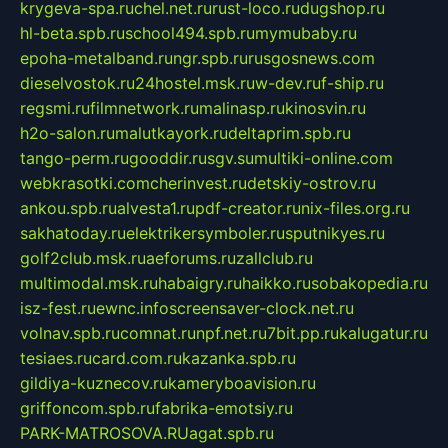
krygeva-spa.ru
chel.net.ru
rust-loco.ru
dugshop.ru
hl-beta.spb.ru
school494.spb.ru
mymubaby.ru
epoha-metalband.ru
ngr.spb.ru
rusgosnews.com
dieselvostok.ru
24hostel.msk.ru
w-dev.ru
f-ship.ru
regsmi.ru
filmnetwork.ru
malinasp.ru
kinosvin.ru
h2o-salon.ru
malutkayork.ru
deltaprim.spb.ru
tango-perm.ru
gooddir.ru
sgv.su
multiki-online.com
webkrasotki.com
cherinvest.ru
detskiy-ostrov.ru
ankou.spb.ru
alvesta1.ru
pdf-creator.ru
nix-files.org.ru
sakhatoday.ru
elektrikersymboler.ru
sputnikyes.ru
golf2club.msk.ru
aeforums.ru
zallclub.ru
multimodal.msk.ru
habaigry.ru
haikko.ru
sobakopedia.ru
isz-fest.ru
ewnc.info
screensaver-clock.net.ru
volnav.spb.ru
comnat.ru
npf.net.ru
7bit.pp.ru
kalugatur.ru
tesiaes.ru
card.com.ru
kazanka.spb.ru
gildiya-kuznecov.ru
kameryboavision.ru
griffoncom.spb.ru
fabrika-emotsiy.ru
PARK-MATROSOVA.RU
agat.spb.ru