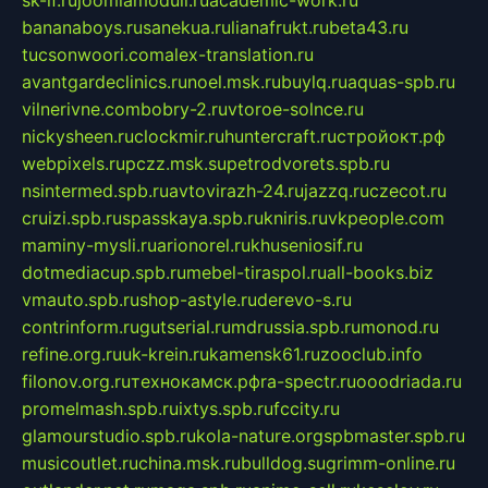
bananaboys.ru
sanekua.ru
lianafrukt.ru
beta43.ru
tucsonwoori.com
alex-translation.ru
avantgardeclinics.ru
noel.msk.ru
buylq.ru
aquas-spb.ru
vilnerivne.com
bobry-2.ru
vtoroe-solnce.ru
nickysheen.ru
clockmir.ru
huntercraft.ru
стройокт.рф
webpixels.ru
pczz.msk.su
petrodvorets.spb.ru
nsintermed.spb.ru
avtovirazh-24.ru
jazzq.ru
czecot.ru
cruizi.spb.ru
spasskaya.spb.ru
kniris.ru
vkpeople.com
maminy-mysli.ru
arionorel.ru
khuseniosif.ru
dotmediacup.spb.ru
mebel-tiraspol.ru
all-books.biz
vmauto.spb.ru
shop-astyle.ru
derevo-s.ru
contrinform.ru
gutserial.ru
mdrussia.spb.ru
monod.ru
refine.org.ru
uk-krein.ru
kamensk61.ru
zooclub.info
filonov.org.ru
технокамск.рф
ra-spectr.ru
ooodriada.ru
promelmash.spb.ru
ixtys.spb.ru
fccity.ru
glamourstudio.spb.ru
kola-nature.org
spbmaster.spb.ru
musicoutlet.ru
china.msk.ru
bulldog.su
grimm-online.ru