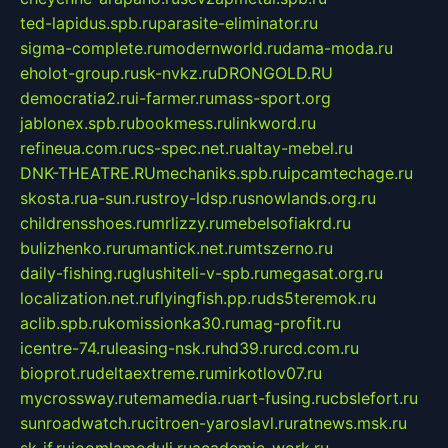
ted-lapidus.spb.ru
parasite-eliminator.ru
sigma-complete.ru
modernworld.ru
dama-moda.ru
eholot-group.ru
sk-nvkz.ru
DRONGOLD.RU
democratia2.ru
i-farmer.ru
mass-sport.org
jablonex.spb.ru
bookmess.ru
linkword.ru
refineua.com.ru
cs-spec.net.ru
altay-mebel.ru
DNK-THEATRE.RU
mechaniks.spb.ru
ipcamtechage.ru
skosta.ru
a-sun.ru
stroy-ldsp.ru
snowlands.org.ru
childrensshoes.ru
mrlizzy.ru
mebelsofiakrd.ru
bulizhenko.ru
rumantick.net.ru
mtszerno.ru
daily-fishing.ru
glushiteli-v-spb.ru
megasat.org.ru
localization.net.ru
flyingfish.pp.ru
ds5teremok.ru
aclib.spb.ru
komissionka30.ru
mag-profit.ru
icentre-74.ru
leasing-nsk.ru
hd39.ru
rcd.com.ru
bioprot.ru
deltaextreme.ru
mirkotlov07.ru
mycrossway.ru
temamedia.ru
art-fusing.ru
cbslefort.ru
sunroadwatch.ru
citroen-yaroslavl.ru
ratnews.msk.ru
sk-if.ru
joomlamoduli.ru
academic-work.ru