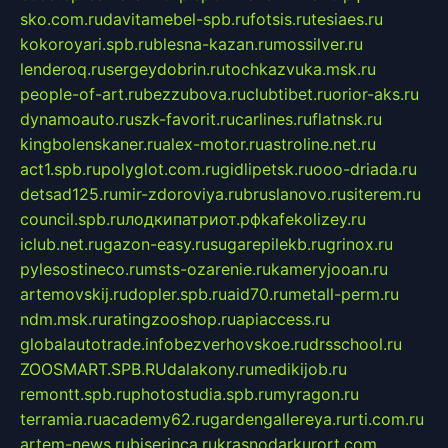
sko.com.ru
davitamebel-spb.ru
fotsis.ru
tesiaes.ru
kokoroyari.spb.ru
blesna-kazan.ru
mossilver.ru
lenderoq.ru
sergeydobrin.ru
tochkazvuka.msk.ru
people-of-art.ru
bezzubova.ru
clubtibet.ru
orior-aks.ru
dynamoauto.ru
szk-favorit.ru
carlines.ru
flatnsk.ru
kingbolenskaner.ru
alex-motor.ru
astroline.net.ru
act1.spb.ru
polyglot.com.ru
gidlipetsk.ru
ooo-driada.ru
detsad125.ru
mir-zdoroviya.ru
bruslanovo.ru
siterem.ru
council.spb.ru
лодкипатриот.рф
kafekolizey.ru
iclub.net.ru
gazon-easy.ru
sugarepilekb.ru
grinox.ru
pylesostineco.ru
msts-ozarenie.ru
kameryjooan.ru
artemovskij.ru
dopler.spb.ru
aid70.ru
metall-perm.ru
ndm.msk.ru
ratingzooshop.ru
apiaccess.ru
globalautotrade.info
bezverhovskoe.ru
drsschool.ru
ZOOSMART.SPB.RU
dalakony.ru
medikijob.ru
remontt.spb.ru
photostudia.spb.ru
myragon.ru
terramia.ru
academy62.ru
gardengallereya.ru
rti.com.ru
artem-news.ru
biserinca.ru
krasnodarkurort.com