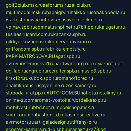
golf2club.msk.ru
aeforums.ru
zallclub.ru
multimodal.msk.ru
habaigry.ru
haikko.ru
sobakopedia.ru
isz-fest.ru
ewnc.info
screensaver-clock.net.ru
volnav.spb.ru
comnat.ru
npf.net.ru
7bit.pp.ru
kalugatur.ru
tesiaes.ru
card.com.ru
kazanka.spb.ru
gildiya-kuznecov.ru
kameryboavision.ru
griffoncom.spb.ru
fabrika-emotsiy.ru
PARK-MATROSOVA.RU
agat.spb.ru
avtoyurist-moskva1.ru
hardware.org.ru
схема-авто.рф
dg-lab.ru
angrup.ru
recruiter.spb.ru
music8.spb.ru
krsk124.ru
kubok.spb.ru
romanofforex.ru
analitikaplus.ru
spyonline.ru
zosikamery.ru
sloboda-ural.pp.ru
AUTO-COM.SU
hohota.net
alimy.ru
online-z.com
aromat-vostoka.ru
otdelkaexp.ru
mobilvest.ru
bbd.net.ru
mebelshop.msk.ru
smp-forum.ru
bastion-td.ru
kosmoscreative.ru
avrmotors.ru
art-galadesign.ru
tiffany-c.ru
ecostep-samara.ru
d-p.spb.ru
галактика73.рф