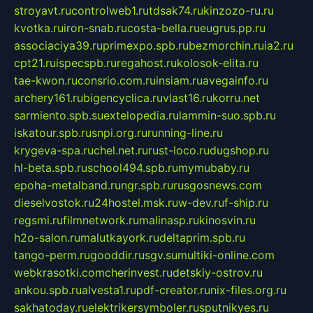
stroyavt.ru
controlweb1.ru
tdsak74.ru
kinzozo-ru.ru
kvotka.ru
iron-snab.ru
costa-bella.ru
eugrus.pp.ru
associaciya39.ru
primexpo.spb.ru
bezmorchin.ru
ia2.ru
cpt21.ru
ispecspb.ru
regahost.ru
kolosok-elita.ru
tae-kwon.ru
consrio.com.ru
insiam.ru
avegainfo.ru
archery161.ru
bigencyclica.ru
vlast16.ru
korru.net
sarmiento.spb.su
extelopedia.ru
lammin-suo.spb.ru
iskatour.spb.ru
snpi.org.ru
running-line.ru
krygeva-spa.ru
chel.net.ru
rust-loco.ru
dugshop.ru
hl-beta.spb.ru
school494.spb.ru
mymubaby.ru
epoha-metalband.ru
ngr.spb.ru
rusgosnews.com
dieselvostok.ru
24hostel.msk.ru
w-dev.ru
f-ship.ru
regsmi.ru
filmnetwork.ru
malinasp.ru
kinosvin.ru
h2o-salon.ru
malutkayork.ru
deltaprim.spb.ru
tango-perm.ru
gooddir.ru
sgv.su
multiki-online.com
webkrasotki.com
cherinvest.ru
detskiy-ostrov.ru
ankou.spb.ru
alvesta1.ru
pdf-creator.ru
nix-files.org.ru
sakhatoday.ru
elektrikersymboler.ru
sputnikyes.ru