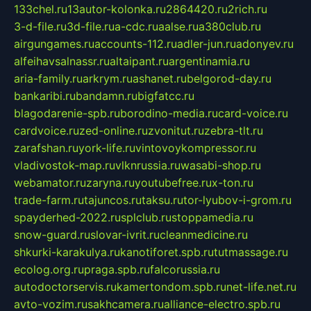
133chel.ru
13autor-kolonka.ru
2864420.ru
2rich.ru
3-d-file.ru
3d-file.ru
a-cdc.ru
aalse.ru
a380club.ru
airgungames.ru
accounts-112.ru
adler-jun.ru
adonyev.ru
alfeihavsalnassr.ru
altaipant.ru
argentinamia.ru
aria-family.ru
arkrym.ru
ashanet.ru
belgorod-day.ru
bankaribi.ru
bandamn.ru
bigfatcc.ru
blagodarenie-spb.ru
borodino-media.ru
card-voice.ru
cardvoice.ru
zed-online.ru
zvonitut.ru
zebra-tlt.ru
zarafshan.ru
york-life.ru
vintovoykompressor.ru
vladivostok-map.ru
vlknrussia.ru
wasabi-shop.ru
webamator.ru
zaryna.ru
youtubefree.ru
x-ton.ru
trade-farm.ru
tajuncos.ru
taksu.ru
tor-lyubov-i-grom.ru
spayderhed-2022.ru
splclub.ru
stoppamedia.ru
snow-guard.ru
slovar-ivrit.ru
cleanmedicine.ru
shkurki-karakulya.ru
kanotiforet.spb.ru
tutmassage.ru
ecolog.org.ru
praga.spb.ru
falcorussia.ru
autodoctorservis.ru
kamertondom.spb.ru
net-life.net.ru
avto-vozim.ru
sakhcamera.ru
alliance-electro.spb.ru