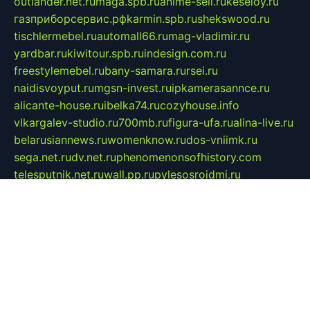
outlander.net.ru
maga.spb.ru
anime-sell.ru
keseloy.ru
газприборсервис.рф
karmin.spb.ru
shekswood.ru
tischlermebel.ru
automall66.ru
mag-vladimir.ru
yardbar.ru
kiwitour.spb.ru
indesign.com.ru
freestylemebel.ru
bany-samara.ru
rsei.ru
naidisvoyput.ru
mgsn-invest.ru
ipkamerasannce.ru
alicante-house.ru
ibelka74.ru
cozyhouse.info
vlkargalev-studio.ru
700mb.ru
figura-ufa.ru
alina-live.ru
belarusiannews.ru
womenknow.ru
dos-vniimk.ru
sega.net.ru
dv.net.ru
phenomenonsofhistory.com
telesputnik.net.ru
wall.pp.ru
pylesosroidmi.ru
gtc-clan.ru
cligs.ru
bibikazap.ru
popova.org.ru
netwhistler.spb.ru
bellvil.ru
bonzon.ru
iss-vladik.ru
defiparis.net.ru
las-gryzas.ru
amku.ru
electednews.spb.ru
feather.org.ru
spar72.ru
tankiigri.ru
dominus.com.ru
ibtree.ru
sanykool.pp.ru
unixlib.org.ru
menatep.spb.ru
gartenterrassen.ru
printeka.ru
skvozilka.com.ru
parkovka-pub.ru
lovemobi.ru
art-ru.ru