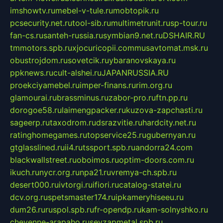
imshowtv.ru
mebel-v-tule.ru
mobtopik.ru
pcsecurity.net.ru
tool-sib.ru
multimetrunit.ru
sp-tour.ru
fan-cs.ru
santeh-russia.ru
symbian9.net.ru
DSHAIR.RU
tmmotors.spb.ru
xjocuricopii.com
musavtomat.msk.ru
obustrojdom.ru
sovetcik.ru
ybaranovskaya.ru
ppknews.ru
cult-alshei.ru
JAPANRUSSIA.RU
proekciyamebel.ru
imper-finans.ru
rim.org.ru
glamourai.ru
brassminus.ru
zabor-pro.ru
ftn.pp.ru
dorogoe58.ru
laimengpacker.ru
kuzova-zapchasti.ru
sageerp.ru
taxodrom.ru
dsrazvitie.ru
hardcity.net.ru
ratinghomegames.ru
topservice25.ru
gubernyan.ru
gtglasslined.ru
ii4.ru
tssport.spb.ru
andorra24.com
blackwallstreet.ru
oboimos.ru
optim-doors.com.ru
ikuch.ru
nycr.org.ru
npa21.ru
vremya-ch.spb.ru
desert000.ru
ivtorgi.ru
ifiori.ru
catalog-statei.ru
dcv.org.ru
spetsmaster174.ru
ipkameryhiseeu.ru
dum26.ru
ruspol.spb.ru
fr-opendp.ru
kam-solnyshko.ru
cheyenne-arapaho.ru
sevzapmetal.spb.ru