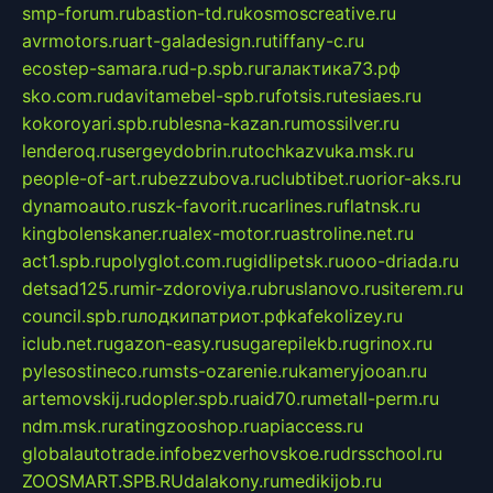
smp-forum.ru
bastion-td.ru
kosmoscreative.ru
avrmotors.ru
art-galadesign.ru
tiffany-c.ru
ecostep-samara.ru
d-p.spb.ru
галактика73.рф
sko.com.ru
davitamebel-spb.ru
fotsis.ru
tesiaes.ru
kokoroyari.spb.ru
blesna-kazan.ru
mossilver.ru
lenderoq.ru
sergeydobrin.ru
tochkazvuka.msk.ru
people-of-art.ru
bezzubova.ru
clubtibet.ru
orior-aks.ru
dynamoauto.ru
szk-favorit.ru
carlines.ru
flatnsk.ru
kingbolenskaner.ru
alex-motor.ru
astroline.net.ru
act1.spb.ru
polyglot.com.ru
gidlipetsk.ru
ooo-driada.ru
detsad125.ru
mir-zdoroviya.ru
bruslanovo.ru
siterem.ru
council.spb.ru
лодкипатриот.рф
kafekolizey.ru
iclub.net.ru
gazon-easy.ru
sugarepilekb.ru
grinox.ru
pylesostineco.ru
msts-ozarenie.ru
kameryjooan.ru
artemovskij.ru
dopler.spb.ru
aid70.ru
metall-perm.ru
ndm.msk.ru
ratingzooshop.ru
apiaccess.ru
globalautotrade.info
bezverhovskoe.ru
drsschool.ru
ZOOSMART.SPB.RU
dalakony.ru
medikijob.ru