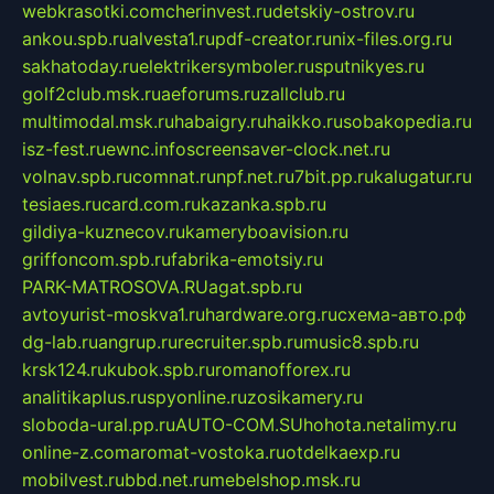
webkrasotki.com
cherinvest.ru
detskiy-ostrov.ru
ankou.spb.ru
alvesta1.ru
pdf-creator.ru
nix-files.org.ru
sakhatoday.ru
elektrikersymboler.ru
sputnikyes.ru
golf2club.msk.ru
aeforums.ru
zallclub.ru
multimodal.msk.ru
habaigry.ru
haikko.ru
sobakopedia.ru
isz-fest.ru
ewnc.info
screensaver-clock.net.ru
volnav.spb.ru
comnat.ru
npf.net.ru
7bit.pp.ru
kalugatur.ru
tesiaes.ru
card.com.ru
kazanka.spb.ru
gildiya-kuznecov.ru
kameryboavision.ru
griffoncom.spb.ru
fabrika-emotsiy.ru
PARK-MATROSOVA.RU
agat.spb.ru
avtoyurist-moskva1.ru
hardware.org.ru
схема-авто.рф
dg-lab.ru
angrup.ru
recruiter.spb.ru
music8.spb.ru
krsk124.ru
kubok.spb.ru
romanofforex.ru
analitikaplus.ru
spyonline.ru
zosikamery.ru
sloboda-ural.pp.ru
AUTO-COM.SU
hohota.net
alimy.ru
online-z.com
aromat-vostoka.ru
otdelkaexp.ru
mobilvest.ru
bbd.net.ru
mebelshop.msk.ru