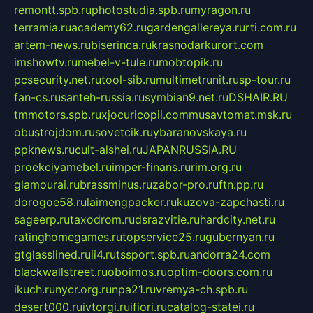
remontt.spb.ru
photostudia.spb.ru
myragon.ru
terramia.ru
academy62.ru
gardengallereya.ru
rti.com.ru
artem-news.ru
biserinca.ru
krasnodarkurort.com
imshowtv.ru
mebel-v-tule.ru
mobtopik.ru
pcsecurity.net.ru
tool-sib.ru
multimetrunit.ru
sp-tour.ru
fan-cs.ru
santeh-russia.ru
symbian9.net.ru
DSHAIR.RU
tmmotors.spb.ru
xjocuricopii.com
musavtomat.msk.ru
obustrojdom.ru
sovetcik.ru
ybaranovskaya.ru
ppknews.ru
cult-alshei.ru
JAPANRUSSIA.RU
proekciyamebel.ru
imper-finans.ru
rim.org.ru
glamourai.ru
brassminus.ru
zabor-pro.ru
ftn.pp.ru
dorogoe58.ru
laimengpacker.ru
kuzova-zapchasti.ru
sageerp.ru
taxodrom.ru
dsrazvitie.ru
hardcity.net.ru
ratinghomegames.ru
topservice25.ru
gubernyan.ru
gtglasslined.ru
ii4.ru
tssport.spb.ru
andorra24.com
blackwallstreet.ru
oboimos.ru
optim-doors.com.ru
ikuch.ru
nycr.org.ru
npa21.ru
vremya-ch.spb.ru
desert000.ru
ivtorgi.ru
ifiori.ru
catalog-statei.ru