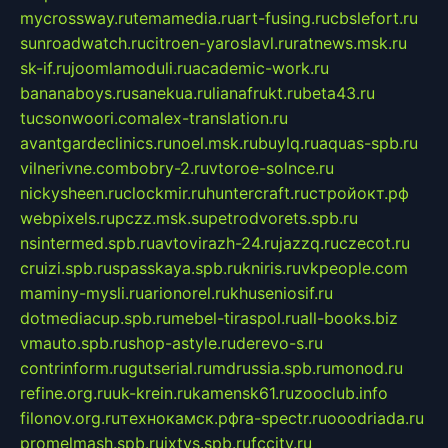
mycrossway.ru
temamedia.ru
art-fusing.ru
cbslefort.ru
sunroadwatch.ru
citroen-yaroslavl.ru
ratnews.msk.ru
sk-if.ru
joomlamoduli.ru
academic-work.ru
bananaboys.ru
sanekua.ru
lianafrukt.ru
beta43.ru
tucsonwoori.com
alex-translation.ru
avantgardeclinics.ru
noel.msk.ru
buylq.ru
aquas-spb.ru
vilnerivne.com
bobry-2.ru
vtoroe-solnce.ru
nickysheen.ru
clockmir.ru
huntercraft.ru
стройокт.рф
webpixels.ru
pczz.msk.su
petrodvorets.spb.ru
nsintermed.spb.ru
avtovirazh-24.ru
jazzq.ru
czecot.ru
cruizi.spb.ru
spasskaya.spb.ru
kniris.ru
vkpeople.com
maminy-mysli.ru
arionorel.ru
khuseniosif.ru
dotmediacup.spb.ru
mebel-tiraspol.ru
all-books.biz
vmauto.spb.ru
shop-astyle.ru
derevo-s.ru
contrinform.ru
gutserial.ru
mdrussia.spb.ru
monod.ru
refine.org.ru
uk-krein.ru
kamensk61.ru
zooclub.info
filonov.org.ru
технокамск.рф
ra-spectr.ru
ooodriada.ru
promelmash.spb.ru
ixtys.spb.ru
fccity.ru