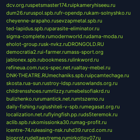
dcv.org.ru
spetsmaster174.ru
ipkameryhiseeu.ru
dum26.ru
ruspol.spb.ru
fr-opendp.ru
kam-solnyshko.ru
cheyenne-arapaho.ru
sevzapmetal.spb.ru
ted-lapidus.spb.ru
parasite-eliminator.ru
sigma-complete.ru
modernworld.ru
dama-moda.ru
eholot-group.ru
sk-nvkz.ru
DRONGOLD.RU
democratia2.ru
i-farmer.ru
mass-sport.org
jablonex.spb.ru
bookmess.ru
linkword.ru
refineua.com.ru
cs-spec.net.ru
altay-mebel.ru
DNK-THEATRE.RU
mechaniks.spb.ru
ipcamtechage.ru
skosta.ru
a-sun.ru
stroy-ldsp.ru
snowlands.org.ru
childrensshoes.ru
mrlizzy.ru
mebelsofiakrd.ru
bulizhenko.ru
rumantick.net.ru
mtszerno.ru
daily-fishing.ru
glushiteli-v-spb.ru
megasat.org.ru
localization.net.ru
flyingfish.pp.ru
ds5teremok.ru
aclib.spb.ru
komissionka30.ru
mag-profit.ru
icentre-74.ru
leasing-nsk.ru
hd39.ru
rcd.com.ru
bioprot.ru
deltaextreme.ru
mirkotlov07.ru