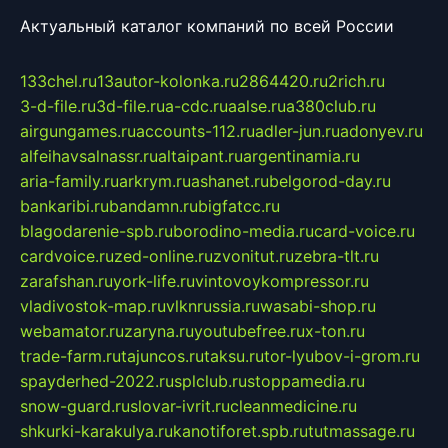
Актуальный каталог компаний по всей России
133chel.ru
13autor-kolonka.ru
2864420.ru
2rich.ru
3-d-file.ru
3d-file.ru
a-cdc.ru
aalse.ru
a380club.ru
airgungames.ru
accounts-112.ru
adler-jun.ru
adonyev.ru
alfeihavsalnassr.ru
altaipant.ru
argentinamia.ru
aria-family.ru
arkrym.ru
ashanet.ru
belgorod-day.ru
bankaribi.ru
bandamn.ru
bigfatcc.ru
blagodarenie-spb.ru
borodino-media.ru
card-voice.ru
cardvoice.ru
zed-online.ru
zvonitut.ru
zebra-tlt.ru
zarafshan.ru
york-life.ru
vintovoykompressor.ru
vladivostok-map.ru
vlknrussia.ru
wasabi-shop.ru
webamator.ru
zaryna.ru
youtubefree.ru
x-ton.ru
trade-farm.ru
tajuncos.ru
taksu.ru
tor-lyubov-i-grom.ru
spayderhed-2022.ru
splclub.ru
stoppamedia.ru
snow-guard.ru
slovar-ivrit.ru
cleanmedicine.ru
shkurki-karakulya.ru
kanotiforet.spb.ru
tutmassage.ru