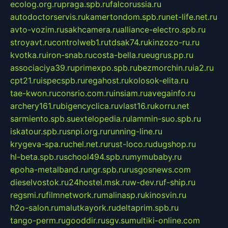
ecolog.org.ru
praga.spb.ru
falcorussia.ru
autodoctorservis.ru
kamertondom.spb.ru
net-life.net.ru
avto-vozim.ru
sakhcamera.ru
alliance-electro.spb.ru
stroyavt.ru
controlweb1.ru
tdsak74.ru
kinzozo-ru.ru
kvotka.ru
iron-snab.ru
costa-bella.ru
eugrus.pp.ru
associaciya39.ru
primexpo.spb.ru
bezmorchin.ru
ia2.ru
cpt21.ru
ispecspb.ru
regahost.ru
kolosok-elita.ru
tae-kwon.ru
consrio.com.ru
insiam.ru
avegainfo.ru
archery161.ru
bigencyclica.ru
vlast16.ru
korru.net
sarmiento.spb.su
extelopedia.ru
lammin-suo.spb.ru
iskatour.spb.ru
snpi.org.ru
running-line.ru
krygeva-spa.ru
chel.net.ru
rust-loco.ru
dugshop.ru
hl-beta.spb.ru
school494.spb.ru
mymubaby.ru
epoha-metalband.ru
ngr.spb.ru
rusgosnews.com
dieselvostok.ru
24hostel.msk.ru
w-dev.ru
f-ship.ru
regsmi.ru
filmnetwork.ru
malinasp.ru
kinosvin.ru
h2o-salon.ru
malutkayork.ru
deltaprim.spb.ru
tango-perm.ru
gooddir.ru
sgv.su
multiki-online.com