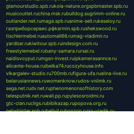
glamourstudio.spb.ru
kola-nature.org
spbmaster.spb.ru
musicoutlet.ru
china.msk.ru
bulldog.su
grimm-online.ru
outlander.net.ru
maga.spb.ru
anime-sell.ru
keseloy.ru
газприборсервис.рф
karmin.spb.ru
shekswood.ru
tischlermebel.ru
automall66.ru
mag-vladimir.ru
yardbar.ru
kiwitour.spb.ru
indesign.com.ru
freestylemebel.ru
bany-samara.ru
rsei.ru
naidisvoyput.ru
mgsn-invest.ru
ipkamerasannce.ru
alicante-house.ru
ibelka74.ru
cozyhouse.info
vlkargalev-studio.ru
700mb.ru
figura-ufa.ru
alina-live.ru
belarusiannews.ru
womenknow.ru
dos-vniimk.ru
sega.net.ru
dv.net.ru
phenomenonsofhistory.com
telesputnik.net.ru
wall.pp.ru
pylesosroidmi.ru
gtc-clan.ru
cligs.ru
bibikazap.ru
popova.org.ru
netwhistler.spb.ru
bellvil.ru
bonzon.ru
iss-vladik.ru
defiparis.net.ru
las-gryzas.ru
amku.ru
electednews.spb.ru
feather.org.ru
spar72.ru
tankiigri.ru
dominus.com.ru
ibtree.ru
sanykool.pp.ru
unixlib.org.ru