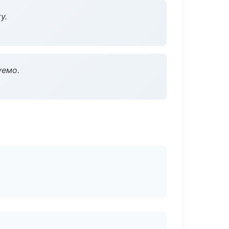
у.
уемо.