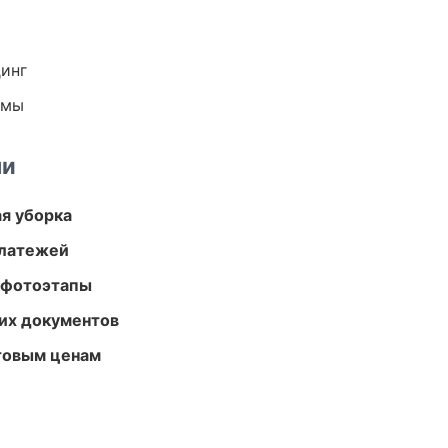
динг
емы
ми
ая уборка
платежей
 фотоэтапы
их документов
птовым ценам