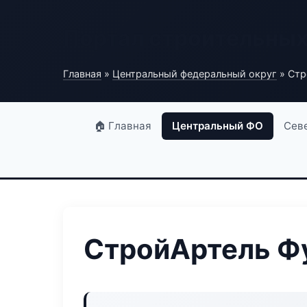
Портал строительны
Главная
»
Центральный федеральный округ
» Стр
🏠 Главная
Центральный ФО
Сев
СтройАртель Ф