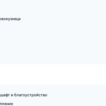
овокузнецк
шафт и благоустройство
епление