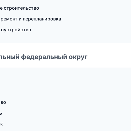
е строительство
 ремонт и перепланировка
гоустройство
альный федеральный округ
ово
ь
ск