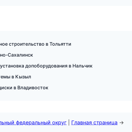
ное строительство в Тольятти
жно-Сахалинск
и установка допоборудования в Нальчик
темы в Кызыл
диски в Владивосток
альный федеральный округ
|
Главная страница
→