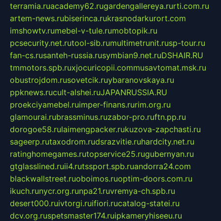
terramia.ru
academy62.ru
gardengallereya.ru
rti.com.ru
artem-news.ru
biserinca.ru
krasnodarkurort.com
imshowtv.ru
mebel-v-tule.ru
mobtopik.ru
pcsecurity.net.ru
tool-sib.ru
multimetrunit.ru
sp-tour.ru
fan-cs.ru
santeh-russia.ru
symbian9.net.ru
DSHAIR.RU
tmmotors.spb.ru
xjocuricopii.com
musavtomat.msk.ru
obustrojdom.ru
sovetcik.ru
ybaranovskaya.ru
ppknews.ru
cult-alshei.ru
JAPANRUSSIA.RU
proekciyamebel.ru
imper-finans.ru
rim.org.ru
glamourai.ru
brassminus.ru
zabor-pro.ru
ftn.pp.ru
dorogoe58.ru
laimengpacker.ru
kuzova-zapchasti.ru
sageerp.ru
taxodrom.ru
dsrazvitie.ru
hardcity.net.ru
ratinghomegames.ru
topservice25.ru
gubernyan.ru
gtglasslined.ru
ii4.ru
tssport.spb.ru
andorra24.com
blackwallstreet.ru
oboimos.ru
optim-doors.com.ru
ikuch.ru
nycr.org.ru
npa21.ru
vremya-ch.spb.ru
desert000.ru
ivtorgi.ru
ifiori.ru
catalog-statei.ru
dcv.org.ru
spetsmaster174.ru
ipkameryhiseeu.ru