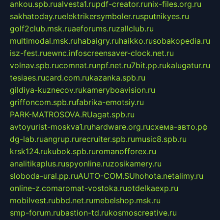
ankou.spb.ru
alvesta1.ru
pdf-creator.ru
nix-files.org.ru
sakhatoday.ru
elektrikersymboler.ru
sputnikyes.ru
golf2club.msk.ru
aeforums.ru
zallclub.ru
multimodal.msk.ru
habaigry.ru
haikko.ru
sobakopedia.ru
isz-fest.ru
ewnc.info
screensaver-clock.net.ru
volnav.spb.ru
comnat.ru
npf.net.ru
7bit.pp.ru
kalugatur.ru
tesiaes.ru
card.com.ru
kazanka.spb.ru
gildiya-kuznecov.ru
kameryboavision.ru
griffoncom.spb.ru
fabrika-emotsiy.ru
PARK-MATROSOVA.RU
agat.spb.ru
avtoyurist-moskva1.ru
hardware.org.ru
схема-авто.рф
dg-lab.ru
angrup.ru
recruiter.spb.ru
music8.spb.ru
krsk124.ru
kubok.spb.ru
romanofforex.ru
analitikaplus.ru
spyonline.ru
zosikamery.ru
sloboda-ural.pp.ru
AUTO-COM.SU
hohota.net
alimy.ru
online-z.com
aromat-vostoka.ru
otdelkaexp.ru
mobilvest.ru
bbd.net.ru
mebelshop.msk.ru
smp-forum.ru
bastion-td.ru
kosmoscreative.ru