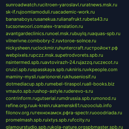
sunroadwatch.ru
citroen-yaroslavl.ru
ratnews.msk.ru
sk-if.ru
joomlamoduli.ru
academic-work.ru
bananaboys.ru
sanekua.ru
lianafrukt.ru
beta43.ru
tucsonwoori.com
alex-translation.ru
avantgardeclinics.ru
noel.msk.ru
buylq.ru
aquas-spb.ru
vilnerivne.com
bobry-2.ru
vtoroe-solnce.ru
nickysheen.ru
clockmir.ru
huntercraft.ru
стройокт.рф
webpixels.ru
pczz.msk.su
petrodvorets.spb.ru
nsintermed.spb.ru
avtovirazh-24.ru
jazzq.ru
czecot.ru
cruizi.spb.ru
spasskaya.spb.ru
kniris.ru
vkpeople.com
maminy-mysli.ru
arionorel.ru
khuseniosif.ru
dotmediacup.spb.ru
mebel-tiraspol.ru
all-books.biz
vmauto.spb.ru
shop-astyle.ru
derevo-s.ru
contrinform.ru
gutserial.ru
mdrussia.spb.ru
monod.ru
refine.org.ru
uk-krein.ru
kamensk61.ru
zooclub.info
filonov.org.ru
технокамск.рф
ra-spectr.ru
ooodriada.ru
promelmash.spb.ru
ixtys.spb.ru
fccity.ru
glamourstudio.spb.ru
kola-nature.org
spbmaster.spb.ru