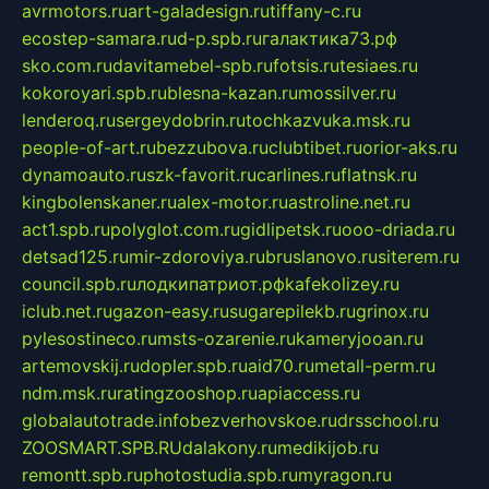
avrmotors.ru
art-galadesign.ru
tiffany-c.ru
ecostep-samara.ru
d-p.spb.ru
галактика73.рф
sko.com.ru
davitamebel-spb.ru
fotsis.ru
tesiaes.ru
kokoroyari.spb.ru
blesna-kazan.ru
mossilver.ru
lenderoq.ru
sergeydobrin.ru
tochkazvuka.msk.ru
people-of-art.ru
bezzubova.ru
clubtibet.ru
orior-aks.ru
dynamoauto.ru
szk-favorit.ru
carlines.ru
flatnsk.ru
kingbolenskaner.ru
alex-motor.ru
astroline.net.ru
act1.spb.ru
polyglot.com.ru
gidlipetsk.ru
ooo-driada.ru
detsad125.ru
mir-zdoroviya.ru
bruslanovo.ru
siterem.ru
council.spb.ru
лодкипатриот.рф
kafekolizey.ru
iclub.net.ru
gazon-easy.ru
sugarepilekb.ru
grinox.ru
pylesostineco.ru
msts-ozarenie.ru
kameryjooan.ru
artemovskij.ru
dopler.spb.ru
aid70.ru
metall-perm.ru
ndm.msk.ru
ratingzooshop.ru
apiaccess.ru
globalautotrade.info
bezverhovskoe.ru
drsschool.ru
ZOOSMART.SPB.RU
dalakony.ru
medikijob.ru
remontt.spb.ru
photostudia.spb.ru
myragon.ru