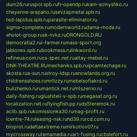
dum26.ru
ruspol.spb.ru
fr-opendp.ru
kam-solnyshko.ru
cheyenne-arapaho.ru
sevzapmetal.spb.ru
ted-lapidus.spb.ru
parasite-eliminator.ru
sigma-complete.ru
modernworld.ru
dama-moda.ru
eholot-group.ru
sk-nvkz.ru
DRONGOLD.RU
democratia2.ru
i-farmer.ru
mass-sport.org
jablonex.spb.ru
bookmess.ru
linkword.ru
refineua.com.ru
cs-spec.net.ru
altay-mebel.ru
DNK-THEATRE.RU
mechaniks.spb.ru
ipcamtechage.ru
skosta.ru
a-sun.ru
stroy-ldsp.ru
snowlands.org.ru
childrensshoes.ru
mrlizzy.ru
mebelsofiakrd.ru
bulizhenko.ru
rumantick.net.ru
mtszerno.ru
daily-fishing.ru
glushiteli-v-spb.ru
megasat.org.ru
localization.net.ru
flyingfish.pp.ru
ds5teremok.ru
aclib.spb.ru
komissionka30.ru
mag-profit.ru
icentre-74.ru
leasing-nsk.ru
hd39.ru
rcd.com.ru
bioprot.ru
deltaextreme.ru
mirkotlov07.ru
mycrossway.ru
temamedia.ru
art-fusing.ru
cbslefort.ru