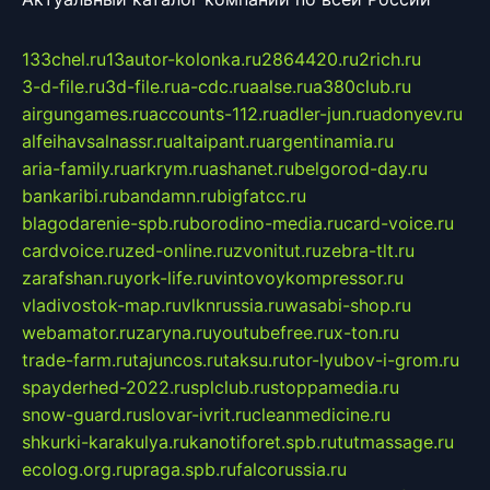
133chel.ru
13autor-kolonka.ru
2864420.ru
2rich.ru
3-d-file.ru
3d-file.ru
a-cdc.ru
aalse.ru
a380club.ru
airgungames.ru
accounts-112.ru
adler-jun.ru
adonyev.ru
alfeihavsalnassr.ru
altaipant.ru
argentinamia.ru
aria-family.ru
arkrym.ru
ashanet.ru
belgorod-day.ru
bankaribi.ru
bandamn.ru
bigfatcc.ru
blagodarenie-spb.ru
borodino-media.ru
card-voice.ru
cardvoice.ru
zed-online.ru
zvonitut.ru
zebra-tlt.ru
zarafshan.ru
york-life.ru
vintovoykompressor.ru
vladivostok-map.ru
vlknrussia.ru
wasabi-shop.ru
webamator.ru
zaryna.ru
youtubefree.ru
x-ton.ru
trade-farm.ru
tajuncos.ru
taksu.ru
tor-lyubov-i-grom.ru
spayderhed-2022.ru
splclub.ru
stoppamedia.ru
snow-guard.ru
slovar-ivrit.ru
cleanmedicine.ru
shkurki-karakulya.ru
kanotiforet.spb.ru
tutmassage.ru
ecolog.org.ru
praga.spb.ru
falcorussia.ru