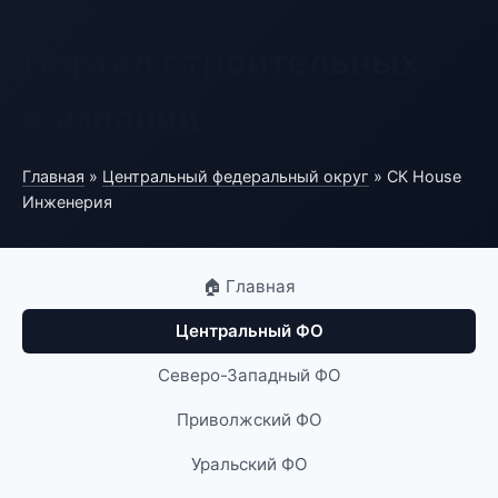
Портал строительных
компаний
Главная
»
Центральный федеральный округ
» СК House
Инженерия
🏠 Главная
Центральный ФО
Северо-Западный ФО
Приволжский ФО
Уральский ФО