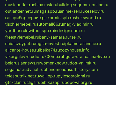
musicoutlet.ru
china.msk.ru
bulldog.su
grimm-online.ru
outlander.net.ru
maga.spb.ru
anime-sell.ru
keseloy.ru
газприборсервис.рф
karmin.spb.ru
shekswood.ru
tischlermebel.ru
automall66.ru
mag-vladimir.ru
yardbar.ru
kiwitour.spb.ru
indesign.com.ru
freestylemebel.ru
bany-samara.ru
rsei.ru
naidisvoyput.ru
mgsn-invest.ru
ipkamerasannce.ru
alicante-house.ru
ibelka74.ru
cozyhouse.info
vlkargalev-studio.ru
700mb.ru
figura-ufa.ru
alina-live.ru
belarusiannews.ru
womenknow.ru
dos-vniimk.ru
sega.net.ru
dv.net.ru
phenomenonsofhistory.com
telesputnik.net.ru
wall.pp.ru
pylesosroidmi.ru
gtc-clan.ru
cligs.ru
bibikazap.ru
popova.org.ru
netwhistler.spb.ru
bellvil.ru
bonzon.ru
iss-vladik.ru
defiparis.net.ru
las-gryzas.ru
amku.ru
electednews.spb.ru
feather.org.ru
spar72.ru
tankiigri.ru
dominus.com.ru
ibtree.ru
sanykool.pp.ru
unixlib.org.ru
menatep.spb.ru
gartenterrassen.ru
printeka.ru