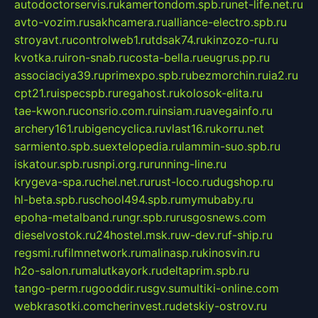
autodoctorservis.ru
kamertondom.spb.ru
net-life.net.ru
avto-vozim.ru
sakhcamera.ru
alliance-electro.spb.ru
stroyavt.ru
controlweb1.ru
tdsak74.ru
kinzozo-ru.ru
kvotka.ru
iron-snab.ru
costa-bella.ru
eugrus.pp.ru
associaciya39.ru
primexpo.spb.ru
bezmorchin.ru
ia2.ru
cpt21.ru
ispecspb.ru
regahost.ru
kolosok-elita.ru
tae-kwon.ru
consrio.com.ru
insiam.ru
avegainfo.ru
archery161.ru
bigencyclica.ru
vlast16.ru
korru.net
sarmiento.spb.su
extelopedia.ru
lammin-suo.spb.ru
iskatour.spb.ru
snpi.org.ru
running-line.ru
krygeva-spa.ru
chel.net.ru
rust-loco.ru
dugshop.ru
hl-beta.spb.ru
school494.spb.ru
mymubaby.ru
epoha-metalband.ru
ngr.spb.ru
rusgosnews.com
dieselvostok.ru
24hostel.msk.ru
w-dev.ru
f-ship.ru
regsmi.ru
filmnetwork.ru
malinasp.ru
kinosvin.ru
h2o-salon.ru
malutkayork.ru
deltaprim.spb.ru
tango-perm.ru
gooddir.ru
sgv.su
multiki-online.com
webkrasotki.com
cherinvest.ru
detskiy-ostrov.ru