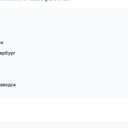
ск
ербург
заводск