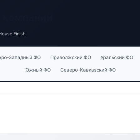
х компаний
House Finish
еро-Западный ФО
Приволжский ФО
Уральский ФО
Южный ФО
Северо-Кавказский ФО