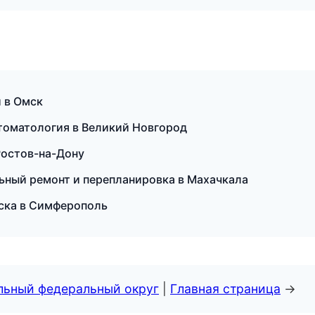
 в Омск
стоматология в Великий Новгород
 Ростов-на-Дону
ьный ремонт и перепланировка в Махачкала
еска в Симферополь
альный федеральный округ
|
Главная страница
→