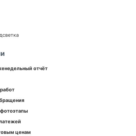
одсветка
ми
женедельный отчёт
 работ
обращения
 фотоэтапы
платежей
птовым ценам