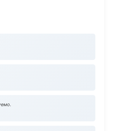
уемо.