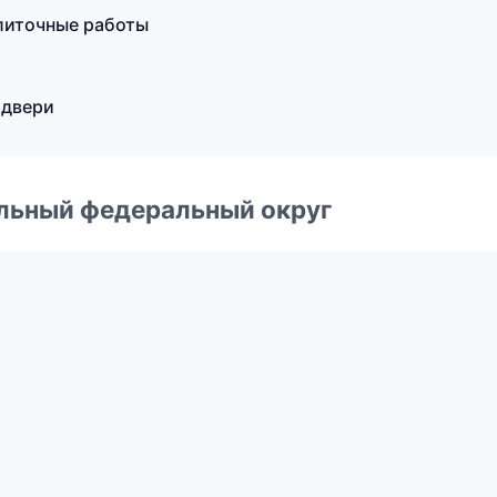
литочные работы
 двери
альный федеральный округ