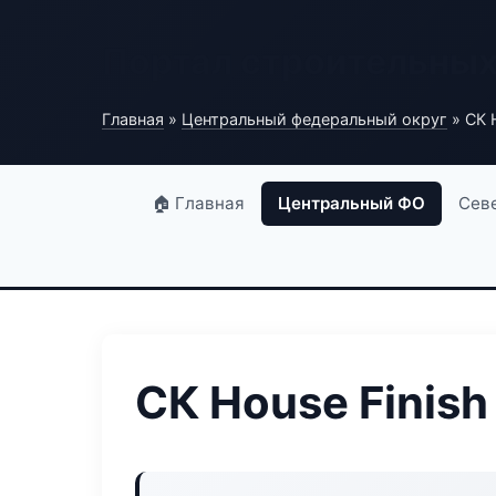
Портал строительны
Главная
»
Центральный федеральный округ
» СК 
🏠 Главная
Центральный ФО
Сев
СК House Finish