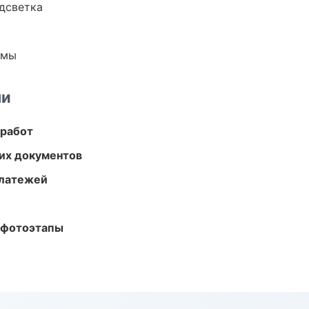
одсветка
емы
ми
 работ
их документов
платежей
 фотоэтапы