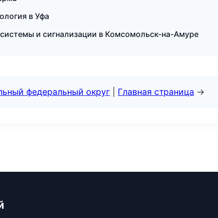
тология в Уфа
е системы и сигнализации в Комсомольск-на-Амуре
альный федеральный округ
|
Главная страница
→
й