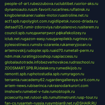
people-of-art.ru
bezzubova.ru
clubtibet.ru
orior-aks.ru
dynamoauto.ru
szk-favorit.ru
carlines.ru
flatnsk.ru
kingbolenskaner.ru
alex-motor.ru
astroline.net.ru
act1.spb.ru
polyglot.com.ru
gidlipetsk.ru
ooo-driada.ru
detsad125.ru
mir-zdoroviya.ru
bruslanovo.ru
siterem.ru
council.spb.ru
лодкипатриот.рф
kafekolizey.ru
iclub.net.ru
gazon-easy.ru
sugarepilekb.ru
grinox.ru
pylesostineco.ru
msts-ozarenie.ru
kameryjooan.ru
artemovskij.ru
dopler.spb.ru
aid70.ru
metall-perm.ru
ndm.msk.ru
ratingzooshop.ru
apiaccess.ru
globalautotrade.info
bezverhovskoe.ru
drsschool.ru
ZOOSMART.SPB.RU
dalakony.ru
medikijob.ru
remontt.spb.ru
photostudia.spb.ru
myragon.ru
terramia.ru
academy62.ru
gardengallereya.ru
rti.com.ru
artem-news.ru
biserinca.ru
krasnodarkurort.com
imshowtv.ru
mebel-v-tule.ru
mobtopik.ru
pcsecurity.net.ru
tool-sib.ru
multimetrunit.ru
sp-tour.ru
fan-cs.ru
santeh-russia.ru
symbian9.net.ru
DSHAIR.RU