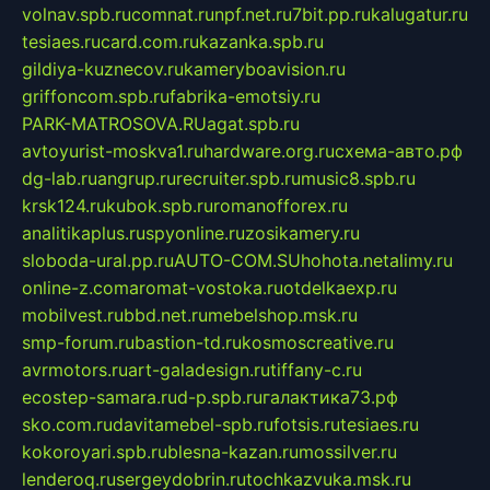
volnav.spb.ru
comnat.ru
npf.net.ru
7bit.pp.ru
kalugatur.ru
tesiaes.ru
card.com.ru
kazanka.spb.ru
gildiya-kuznecov.ru
kameryboavision.ru
griffoncom.spb.ru
fabrika-emotsiy.ru
PARK-MATROSOVA.RU
agat.spb.ru
avtoyurist-moskva1.ru
hardware.org.ru
схема-авто.рф
dg-lab.ru
angrup.ru
recruiter.spb.ru
music8.spb.ru
krsk124.ru
kubok.spb.ru
romanofforex.ru
analitikaplus.ru
spyonline.ru
zosikamery.ru
sloboda-ural.pp.ru
AUTO-COM.SU
hohota.net
alimy.ru
online-z.com
aromat-vostoka.ru
otdelkaexp.ru
mobilvest.ru
bbd.net.ru
mebelshop.msk.ru
smp-forum.ru
bastion-td.ru
kosmoscreative.ru
avrmotors.ru
art-galadesign.ru
tiffany-c.ru
ecostep-samara.ru
d-p.spb.ru
галактика73.рф
sko.com.ru
davitamebel-spb.ru
fotsis.ru
tesiaes.ru
kokoroyari.spb.ru
blesna-kazan.ru
mossilver.ru
lenderoq.ru
sergeydobrin.ru
tochkazvuka.msk.ru