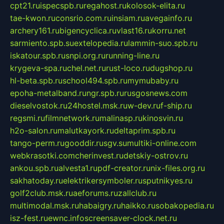
cpt21.ru
ispecspb.ru
regahost.ru
kolosok-elita.ru
tae-kwon.ru
consrio.com.ru
insiam.ru
avegainfo.ru
archery161.ru
bigencyclica.ru
vlast16.ru
korru.net
sarmiento.spb.su
extelopedia.ru
lammin-suo.spb.ru
iskatour.spb.ru
snpi.org.ru
running-line.ru
krygeva-spa.ru
chel.net.ru
rust-loco.ru
dugshop.ru
hl-beta.spb.ru
school494.spb.ru
mymubaby.ru
epoha-metalband.ru
ngr.spb.ru
rusgosnews.com
dieselvostok.ru
24hostel.msk.ru
w-dev.ru
f-ship.ru
regsmi.ru
filmnetwork.ru
malinasp.ru
kinosvin.ru
h2o-salon.ru
malutkayork.ru
deltaprim.spb.ru
tango-perm.ru
gooddir.ru
sgv.su
multiki-online.com
webkrasotki.com
cherinvest.ru
detskiy-ostrov.ru
ankou.spb.ru
alvesta1.ru
pdf-creator.ru
nix-files.org.ru
sakhatoday.ru
elektrikersymboler.ru
sputnikyes.ru
golf2club.msk.ru
aeforums.ru
zallclub.ru
multimodal.msk.ru
habaigry.ru
haikko.ru
sobakopedia.ru
isz-fest.ru
ewnc.info
screensaver-clock.net.ru