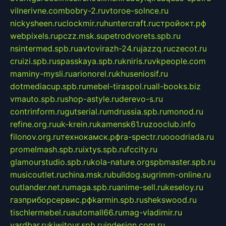
vilnerivne.com
bobry-2.ru
vtoroe-solnce.ru
nickysheen.ru
clockmir.ru
huntercraft.ru
стройокт.рф
webpixels.ru
pczz.msk.su
petrodvorets.spb.ru
nsintermed.spb.ru
avtovirazh-24.ru
jazzq.ru
czecot.ru
cruizi.spb.ru
spasskaya.spb.ru
kniris.ru
vkpeople.com
maminy-mysli.ru
arionorel.ru
khuseniosif.ru
dotmediacup.spb.ru
mebel-tiraspol.ru
all-books.biz
vmauto.spb.ru
shop-astyle.ru
derevo-s.ru
contrinform.ru
gutserial.ru
mdrussia.spb.ru
monod.ru
refine.org.ru
uk-krein.ru
kamensk61.ru
zooclub.info
filonov.org.ru
технокамск.рф
ra-spectr.ru
ooodriada.ru
promelmash.spb.ru
ixtys.spb.ru
fccity.ru
glamourstudio.spb.ru
kola-nature.org
spbmaster.spb.ru
musicoutlet.ru
china.msk.ru
bulldog.su
grimm-online.ru
outlander.net.ru
maga.spb.ru
anime-sell.ru
keseloy.ru
газприборсервис.рф
karmin.spb.ru
shekswood.ru
tischlermebel.ru
automall66.ru
mag-vladimir.ru
yardbar.ru
kiwitour.spb.ru
indesign.com.ru