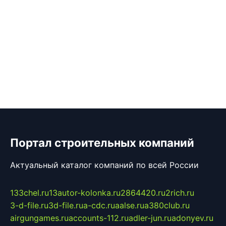
Портал строительных компаний
Актуальный каталог компаний по всей России
133chel.ru
13autor-kolonka.ru
2864420.ru
2rich.ru
3-d-file.ru
3d-file.ru
a-cdc.ru
aalse.ru
a380club.ru
airgungames.ru
accounts-112.ru
adler-jun.ru
adonyev.ru