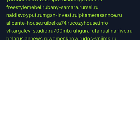
freestylemebel.ru
bany-samara.ru
rsei.ru
naidisvoyput.ru
mgsn-invest.ru
ipkamerasannce.ru
alicante-house.ru
ibelka74.ru
cozyhouse.info
vlkargalev-studio.ru
700mb.ru
figura-ufa.ru
alina-live.ru
belarusiannews.ru
womenknow.ru
dos-vniimk.ru
sega.net.ru
dv.net.ru
phenomenonsofhistory.com
telesputnik.net.ru
wall.pp.ru
pylesosroidmi.ru
gtc-clan.ru
cligs.ru
bibikazap.ru
popova.org.ru
netwhistler.spb.ru
bellvil.ru
bonzon.ru
iss-vladik.ru
defiparis.net.ru
las-gryzas.ru
amku.ru
electednews.spb.ru
feather.org.ru
spar72.ru
tankiigri.ru
dominus.com.ru
ibtree.ru
sanykool.pp.ru
unixlib.org.ru
menatep.spb.ru
gartenterrassen.ru
printeka.ru
skvozilka.com.ru
parkovka-pub.ru
lovemobi.ru
art-ru.ru
emulatorz.com.ru
alucomp.com.ru
tatforum.com.ru
alternativa-profi.ru
dermakler.ru
artsurvey.ru
aredir.ru
khimspas.ru
centr-maxi.ru
2018r.ru