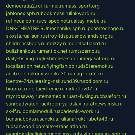
democratia2.ru
i-farmer.ru
mass-sport.org
jablonex.spb.ru
bookmess.ru
linkword.ru
refineua.com.ru
cs-spec.net.ru
altay-mebel.ru
DNK-THEATRE.RU
mechaniks.spb.ru
ipcamtechage.ru
skosta.ru
a-sun.ru
stroy-ldsp.ru
snowlands.org.ru
childrensshoes.ru
mrlizzy.ru
mebelsofiakrd.ru
bulizhenko.ru
rumantick.net.ru
mtszerno.ru
daily-fishing.ru
glushiteli-v-spb.ru
megasat.org.ru
localization.net.ru
flyingfish.pp.ru
ds5teremok.ru
aclib.spb.ru
komissionka30.ru
mag-profit.ru
icentre-74.ru
leasing-nsk.ru
hd39.ru
rcd.com.ru
bioprot.ru
deltaextreme.ru
mirkotlov07.ru
mycrossway.ru
temamedia.ru
art-fusing.ru
cbslefort.ru
sunroadwatch.ru
citroen-yaroslavl.ru
ratnews.msk.ru
sk-if.ru
joomlamoduli.ru
academic-work.ru
bananaboys.ru
sanekua.ru
lianafrukt.ru
beta43.ru
tucsonwoori.com
alex-translation.ru
avantgardeclinics.ru
noel.msk.ru
buylq.ru
aquas-spb.ru