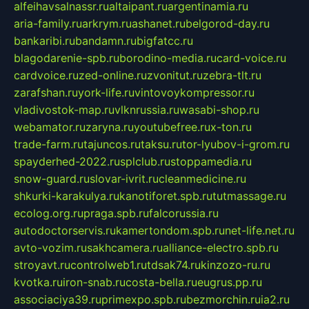
alfeihavsalnassr.ru
altaipant.ru
argentinamia.ru
aria-family.ru
arkrym.ru
ashanet.ru
belgorod-day.ru
bankaribi.ru
bandamn.ru
bigfatcc.ru
blagodarenie-spb.ru
borodino-media.ru
card-voice.ru
cardvoice.ru
zed-online.ru
zvonitut.ru
zebra-tlt.ru
zarafshan.ru
york-life.ru
vintovoykompressor.ru
vladivostok-map.ru
vlknrussia.ru
wasabi-shop.ru
webamator.ru
zaryna.ru
youtubefree.ru
x-ton.ru
trade-farm.ru
tajuncos.ru
taksu.ru
tor-lyubov-i-grom.ru
spayderhed-2022.ru
splclub.ru
stoppamedia.ru
snow-guard.ru
slovar-ivrit.ru
cleanmedicine.ru
shkurki-karakulya.ru
kanotiforet.spb.ru
tutmassage.ru
ecolog.org.ru
praga.spb.ru
falcorussia.ru
autodoctorservis.ru
kamertondom.spb.ru
net-life.net.ru
avto-vozim.ru
sakhcamera.ru
alliance-electro.spb.ru
stroyavt.ru
controlweb1.ru
tdsak74.ru
kinzozo-ru.ru
kvotka.ru
iron-snab.ru
costa-bella.ru
eugrus.pp.ru
associaciya39.ru
primexpo.spb.ru
bezmorchin.ru
ia2.ru