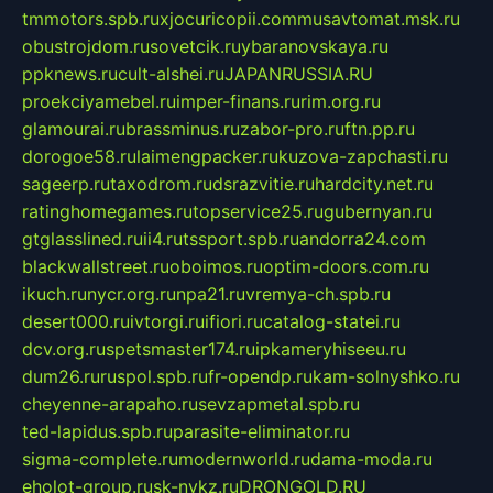
tmmotors.spb.ru
xjocuricopii.com
musavtomat.msk.ru
obustrojdom.ru
sovetcik.ru
ybaranovskaya.ru
ppknews.ru
cult-alshei.ru
JAPANRUSSIA.RU
proekciyamebel.ru
imper-finans.ru
rim.org.ru
glamourai.ru
brassminus.ru
zabor-pro.ru
ftn.pp.ru
dorogoe58.ru
laimengpacker.ru
kuzova-zapchasti.ru
sageerp.ru
taxodrom.ru
dsrazvitie.ru
hardcity.net.ru
ratinghomegames.ru
topservice25.ru
gubernyan.ru
gtglasslined.ru
ii4.ru
tssport.spb.ru
andorra24.com
blackwallstreet.ru
oboimos.ru
optim-doors.com.ru
ikuch.ru
nycr.org.ru
npa21.ru
vremya-ch.spb.ru
desert000.ru
ivtorgi.ru
ifiori.ru
catalog-statei.ru
dcv.org.ru
spetsmaster174.ru
ipkameryhiseeu.ru
dum26.ru
ruspol.spb.ru
fr-opendp.ru
kam-solnyshko.ru
cheyenne-arapaho.ru
sevzapmetal.spb.ru
ted-lapidus.spb.ru
parasite-eliminator.ru
sigma-complete.ru
modernworld.ru
dama-moda.ru
eholot-group.ru
sk-nvkz.ru
DRONGOLD.RU