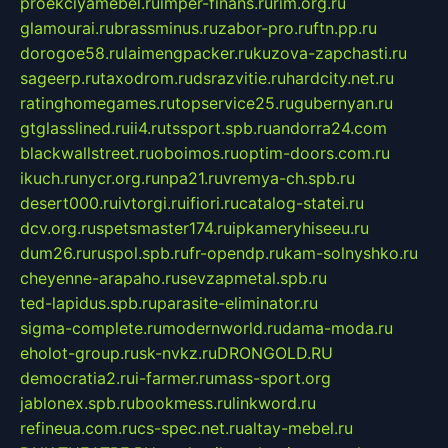
proekciyamebel.ru
imper-finans.ru
rim.org.ru
glamourai.ru
brassminus.ru
zabor-pro.ru
ftn.pp.ru
dorogoe58.ru
laimengpacker.ru
kuzova-zapchasti.ru
sageerp.ru
taxodrom.ru
dsrazvitie.ru
hardcity.net.ru
ratinghomegames.ru
topservice25.ru
gubernyan.ru
gtglasslined.ru
ii4.ru
tssport.spb.ru
andorra24.com
blackwallstreet.ru
oboimos.ru
optim-doors.com.ru
ikuch.ru
nycr.org.ru
npa21.ru
vremya-ch.spb.ru
desert000.ru
ivtorgi.ru
ifiori.ru
catalog-statei.ru
dcv.org.ru
spetsmaster174.ru
ipkameryhiseeu.ru
dum26.ru
ruspol.spb.ru
fr-opendp.ru
kam-solnyshko.ru
cheyenne-arapaho.ru
sevzapmetal.spb.ru
ted-lapidus.spb.ru
parasite-eliminator.ru
sigma-complete.ru
modernworld.ru
dama-moda.ru
eholot-group.ru
sk-nvkz.ru
DRONGOLD.RU
democratia2.ru
i-farmer.ru
mass-sport.org
jablonex.spb.ru
bookmess.ru
linkword.ru
refineua.com.ru
cs-spec.net.ru
altay-mebel.ru