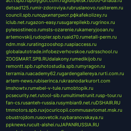
act1.spb.ru
polyglot.com.ru
gidlipetsk.ru
ooo-driada.ru
detsad125.ru
mir-zdoroviya.ru
bruslanovo.ru
siterem.ru
council.spb.ru
лодкипатриот.рф
kafekolizey.ru
iclub.net.ru
gazon-easy.ru
sugarepilekb.ru
grinox.ru
pylesostineco.ru
msts-ozarenie.ru
kameryjooan.ru
artemovskij.ru
dopler.spb.ru
aid70.ru
metall-perm.ru
ndm.msk.ru
ratingzooshop.ru
apiaccess.ru
globalautotrade.info
bezverhovskoe.ru
drsschool.ru
ZOOSMART.SPB.RU
dalakony.ru
medikijob.ru
remontt.spb.ru
photostudia.spb.ru
myragon.ru
terramia.ru
academy62.ru
gardengallereya.ru
rti.com.ru
artem-news.ru
biserinca.ru
krasnodarkurort.com
imshowtv.ru
mebel-v-tule.ru
mobtopik.ru
pcsecurity.net.ru
tool-sib.ru
multimetrunit.ru
sp-tour.ru
fan-cs.ru
santeh-russia.ru
symbian9.net.ru
DSHAIR.RU
tmmotors.spb.ru
xjocuricopii.com
musavtomat.msk.ru
obustrojdom.ru
sovetcik.ru
ybaranovskaya.ru
ppknews.ru
cult-alshei.ru
JAPANRUSSIA.RU