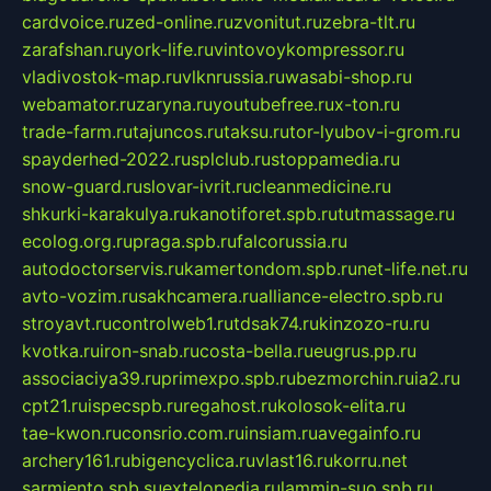
cardvoice.ru
zed-online.ru
zvonitut.ru
zebra-tlt.ru
zarafshan.ru
york-life.ru
vintovoykompressor.ru
vladivostok-map.ru
vlknrussia.ru
wasabi-shop.ru
webamator.ru
zaryna.ru
youtubefree.ru
x-ton.ru
trade-farm.ru
tajuncos.ru
taksu.ru
tor-lyubov-i-grom.ru
spayderhed-2022.ru
splclub.ru
stoppamedia.ru
snow-guard.ru
slovar-ivrit.ru
cleanmedicine.ru
shkurki-karakulya.ru
kanotiforet.spb.ru
tutmassage.ru
ecolog.org.ru
praga.spb.ru
falcorussia.ru
autodoctorservis.ru
kamertondom.spb.ru
net-life.net.ru
avto-vozim.ru
sakhcamera.ru
alliance-electro.spb.ru
stroyavt.ru
controlweb1.ru
tdsak74.ru
kinzozo-ru.ru
kvotka.ru
iron-snab.ru
costa-bella.ru
eugrus.pp.ru
associaciya39.ru
primexpo.spb.ru
bezmorchin.ru
ia2.ru
cpt21.ru
ispecspb.ru
regahost.ru
kolosok-elita.ru
tae-kwon.ru
consrio.com.ru
insiam.ru
avegainfo.ru
archery161.ru
bigencyclica.ru
vlast16.ru
korru.net
sarmiento.spb.su
extelopedia.ru
lammin-suo.spb.ru