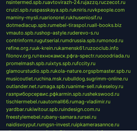
nsintermed.spb.ru
avtovirazh-24.ru
jazzq.ru
czecot.ru
cruizi.spb.ru
spasskaya.spb.ru
kniris.ru
vkpeople.com
maminy-mysli.ru
arionorel.ru
khuseniosif.ru
dotmediacup.spb.ru
mebel-tiraspol.ru
all-books.biz
vmauto.spb.ru
shop-astyle.ru
derevo-s.ru
contrinform.ru
gutserial.ru
mdrussia.spb.ru
monod.ru
refine.org.ru
uk-krein.ru
kamensk61.ru
zooclub.info
filonov.org.ru
технокамск.рф
ra-spectr.ru
ooodriada.ru
promelmash.spb.ru
ixtys.spb.ru
fccity.ru
glamourstudio.spb.ru
kola-nature.org
spbmaster.spb.ru
musicoutlet.ru
china.msk.ru
bulldog.su
grimm-online.ru
outlander.net.ru
maga.spb.ru
anime-sell.ru
keseloy.ru
газприборсервис.рф
karmin.spb.ru
shekswood.ru
tischlermebel.ru
automall66.ru
mag-vladimir.ru
yardbar.ru
kiwitour.spb.ru
indesign.com.ru
freestylemebel.ru
bany-samara.ru
rsei.ru
naidisvoyput.ru
mgsn-invest.ru
ipkamerasannce.ru
alicante-house.ru
ibelka74.ru
cozyhouse.info