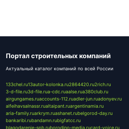
Портал строительных компаний
Актуальный каталог компаний по всей России
133chel.ru
13autor-kolonka.ru
2864420.ru
2rich.ru
3-d-file.ru
3d-file.ru
a-cdc.ru
aalse.ru
a380club.ru
airgungames.ru
accounts-112.ru
adler-jun.ru
adonyev.ru
alfeihavsalnassr.ru
altaipant.ru
argentinamia.ru
aria-family.ru
arkrym.ru
ashanet.ru
belgorod-day.ru
bankaribi.ru
bandamn.ru
bigfatcc.ru
blagodarenie-spb.ru
borodino-media.ru
card-voice.ru