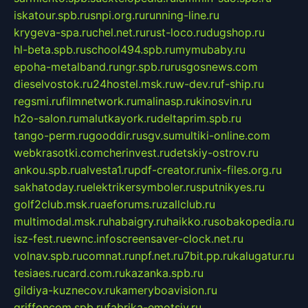
iskatour.spb.ru
snpi.org.ru
running-line.ru
krygeva-spa.ru
chel.net.ru
rust-loco.ru
dugshop.ru
hl-beta.spb.ru
school494.spb.ru
mymubaby.ru
epoha-metalband.ru
ngr.spb.ru
rusgosnews.com
dieselvostok.ru
24hostel.msk.ru
w-dev.ru
f-ship.ru
regsmi.ru
filmnetwork.ru
malinasp.ru
kinosvin.ru
h2o-salon.ru
malutkayork.ru
deltaprim.spb.ru
tango-perm.ru
gooddir.ru
sgv.su
multiki-online.com
webkrasotki.com
cherinvest.ru
detskiy-ostrov.ru
ankou.spb.ru
alvesta1.ru
pdf-creator.ru
nix-files.org.ru
sakhatoday.ru
elektrikersymboler.ru
sputnikyes.ru
golf2club.msk.ru
aeforums.ru
zallclub.ru
multimodal.msk.ru
habaigry.ru
haikko.ru
sobakopedia.ru
isz-fest.ru
ewnc.info
screensaver-clock.net.ru
volnav.spb.ru
comnat.ru
npf.net.ru
7bit.pp.ru
kalugatur.ru
tesiaes.ru
card.com.ru
kazanka.spb.ru
gildiya-kuznecov.ru
kameryboavision.ru
griffoncom.spb.ru
fabrika-emotsiy.ru