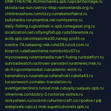
DNK-THEATRE.RU
mechaniks.spb.ru
ipcamtechage.ru
skosta.ru
a-sun.ru
stroy-ldsp.ru
snowlands.org.ru
childrensshoes.ru
mrlizzy.ru
mebelsofiakrd.ru
bulizhenko.ru
rumantick.net.ru
mtszerno.ru
daily-fishing.ru
glushiteli-v-spb.ru
megasat.org.ru
localization.net.ru
flyingfish.pp.ru
ds5teremok.ru
aclib.spb.ru
komissionka30.ru
mag-profit.ru
icentre-74.ru
leasing-nsk.ru
hd39.ru
rcd.com.ru
bioprot.ru
deltaextreme.ru
mirkotlov07.ru
mycrossway.ru
temamedia.ru
art-fusing.ru
cbslefort.ru
sunroadwatch.ru
citroen-yaroslavl.ru
ratnews.msk.ru
sk-if.ru
joomlamoduli.ru
academic-work.ru
bananaboys.ru
sanekua.ru
lianafrukt.ru
beta43.ru
tucsonwoori.com
alex-translation.ru
avantgardeclinics.ru
noel.msk.ru
buylq.ru
aquas-spb.ru
vilnerivne.com
bobry-2.ru
vtoroe-solnce.ru
nickysheen.ru
clockmir.ru
huntercraft.ru
стройокт.рф
webpixels.ru
pczz.msk.su
petrodvorets.spb.ru