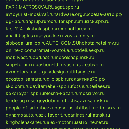
PARK-MATROSOVA.RU
agat.spb.ru
avtoyurist-moskva1.ru
hardware.org.ru
схема-авто.рф
dg-lab.ru
angrup.ru
recruiter.spb.ru
music8.spb.ru
krsk124.ru
kubok.spb.ru
romanofforex.ru
analitikaplus.ru
spyonline.ru
zosikamery.ru
sloboda-ural.pp.ru
AUTO-COM.SU
hohota.net
alimy.ru
online-z.com
aromat-vostoka.ru
otdelkaexp.ru
mobilvest.ru
bbd.net.ru
mebelshop.msk.ru
smp-forum.ru
bastion-td.ru
kosmoscreative.ru
avrmotors.ru
art-galadesign.ru
tiffany-c.ru
ecostep-samara.ru
d-p.spb.ru
галактика73.рф
sko.com.ru
davitamebel-spb.ru
fotsis.ru
tesiaes.ru
kokoroyari.spb.ru
blesna-kazan.ru
mossilver.ru
lenderoq.ru
sergeydobrin.ru
tochkazvuka.msk.ru
people-of-art.ru
bezzubova.ru
clubtibet.ru
orior-aks.ru
dynamoauto.ru
szk-favorit.ru
carlines.ru
flatnsk.ru
kingbolenskaner.ru
alex-motor.ru
astroline.net.ru