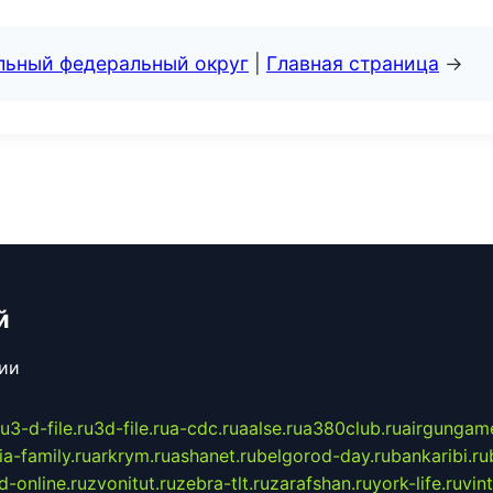
альный федеральный округ
|
Главная страница
→
й
сии
ru
3-d-file.ru
3d-file.ru
a-cdc.ru
aalse.ru
a380club.ru
airgungame
ia-family.ru
arkrym.ru
ashanet.ru
belgorod-day.ru
bankaribi.ru
d-online.ru
zvonitut.ru
zebra-tlt.ru
zarafshan.ru
york-life.ru
vin