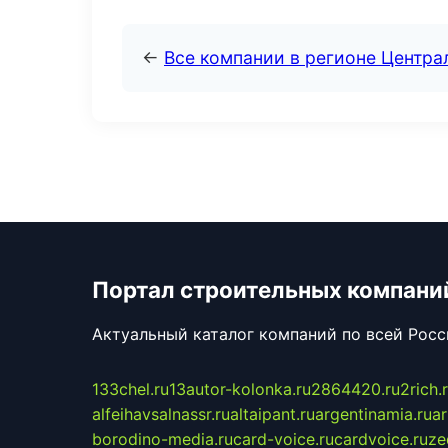
←
Все компании в регионе Центр
Портал строительных компани
Актуальный каталог компаний по всей Рос
133chel.ru
13autor-kolonka.ru
2864420.ru
2rich.
alfeihavsalnassr.ru
altaipant.ru
argentinamia.ru
ar
borodino-media.ru
card-voice.ru
cardvoice.ru
ze