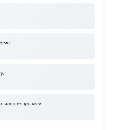
уемо.
у.
ативно исправили.