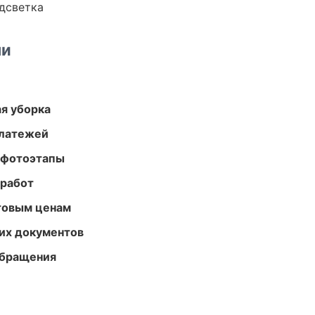
одсветка
ми
ая уборка
платежей
 фотоэтапы
 работ
птовым ценам
их документов
обращения