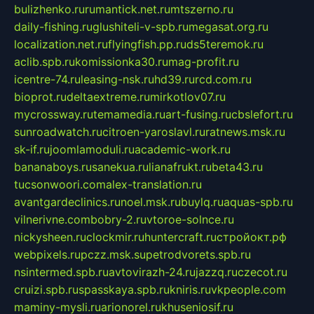
bulizhenko.ru
rumantick.net.ru
mtszerno.ru
daily-fishing.ru
glushiteli-v-spb.ru
megasat.org.ru
localization.net.ru
flyingfish.pp.ru
ds5teremok.ru
aclib.spb.ru
komissionka30.ru
mag-profit.ru
icentre-74.ru
leasing-nsk.ru
hd39.ru
rcd.com.ru
bioprot.ru
deltaextreme.ru
mirkotlov07.ru
mycrossway.ru
temamedia.ru
art-fusing.ru
cbslefort.ru
sunroadwatch.ru
citroen-yaroslavl.ru
ratnews.msk.ru
sk-if.ru
joomlamoduli.ru
academic-work.ru
bananaboys.ru
sanekua.ru
lianafrukt.ru
beta43.ru
tucsonwoori.com
alex-translation.ru
avantgardeclinics.ru
noel.msk.ru
buylq.ru
aquas-spb.ru
vilnerivne.com
bobry-2.ru
vtoroe-solnce.ru
nickysheen.ru
clockmir.ru
huntercraft.ru
стройокт.рф
webpixels.ru
pczz.msk.su
petrodvorets.spb.ru
nsintermed.spb.ru
avtovirazh-24.ru
jazzq.ru
czecot.ru
cruizi.spb.ru
spasskaya.spb.ru
kniris.ru
vkpeople.com
maminy-mysli.ru
arionorel.ru
khuseniosif.ru