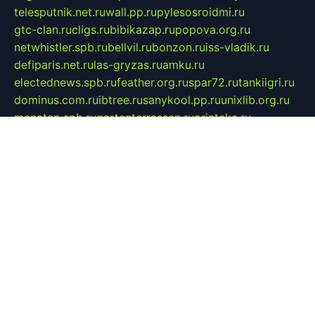
telesputnik.net.ru
wall.pp.ru
pylesosroidmi.ru
gtc-clan.ru
cligs.ru
bibikazap.ru
popova.org.ru
netwhistler.spb.ru
bellvil.ru
bonzon.ru
iss-vladik.ru
defiparis.net.ru
las-gryzas.ru
amku.ru
electednews.spb.ru
feather.org.ru
spar72.ru
tankiigri.ru
dominus.com.ru
ibtree.ru
sanykool.pp.ru
unixlib.org.ru
menatep.spb.ru
gartenterrassen.ru
printeka.ru
skvozilka.com.ru
parkovka-pub.ru
lovemobi.ru
art-ru.ru
emulatorz.com.ru
alucomp.com.ru
tatforum.com.ru
alternativa-profi.ru
dermakler.ru
artsurvey.ru
aredir.ru
khimspas.ru
centr-maxi.ru
2018r.ru
bort-stomer-defort.ru
professional2.ru
gibsons.ru
artselena.ru
art-pilot.ru
ingredient.spb.ru
npfpolimer.spb.ru
argentum.spb.ru
hom-edu.ru
af-num.ru
cashadvanceamericasev.org
trexp.spb.ru
apteka-gerzena.ru
vasilyevka.msk.ru
personalloanrgx.org
tishanskiysdk.ru
atma-volga.ru
yoga-media.ru
asmirnov.ru
betonvodincovo.ru