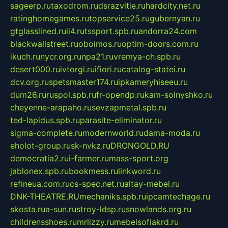
sageerp.ru
taxodrom.ru
dsrazvitie.ru
hardcity.net.ru
ratinghomegames.ru
topservice25.ru
gubernyan.ru
gtglasslined.ru
ii4.ru
tssport.spb.ru
andorra24.com
blackwallstreet.ru
oboimos.ru
optim-doors.com.ru
ikuch.ru
nycr.org.ru
npa21.ru
vremya-ch.spb.ru
desert000.ru
ivtorgi.ru
ifiori.ru
catalog-statei.ru
dcv.org.ru
spetsmaster174.ru
ipkameryhiseeu.ru
dum26.ru
ruspol.spb.ru
fr-opendp.ru
kam-solnyshko.ru
cheyenne-arapaho.ru
sevzapmetal.spb.ru
ted-lapidus.spb.ru
parasite-eliminator.ru
sigma-complete.ru
modernworld.ru
dama-moda.ru
eholot-group.ru
sk-nvkz.ru
DRONGOLD.RU
democratia2.ru
i-farmer.ru
mass-sport.org
jablonex.spb.ru
bookmess.ru
linkword.ru
refineua.com.ru
cs-spec.net.ru
altay-mebel.ru
DNK-THEATRE.RU
mechaniks.spb.ru
ipcamtechage.ru
skosta.ru
a-sun.ru
stroy-ldsp.ru
snowlands.org.ru
childrensshoes.ru
mrlizzy.ru
mebelsofiakrd.ru