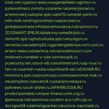
iclub.net.ru
gazon-easy.ru
sugarepilekb.ru
grinox.ru
pylesostineco.ru
msts-ozarenie.ru
kameryjooan.ru
artemovskij.ru
dopler.spb.ru
aid70.ru
metall-perm.ru
ndm.msk.ru
ratingzooshop.ru
apiaccess.ru
globalautotrade.info
bezverhovskoe.ru
drsschool.ru
ZOOSMART.SPB.RU
dalakony.ru
medikijob.ru
remontt.spb.ru
photostudia.spb.ru
myragon.ru
terramia.ru
academy62.ru
gardengallereya.ru
rti.com.ru
artem-news.ru
biserinca.ru
krasnodarkurort.com
imshowtv.ru
mebel-v-tule.ru
mobtopik.ru
pcsecurity.net.ru
tool-sib.ru
multimetrunit.ru
sp-tour.ru
fan-cs.ru
santeh-russia.ru
symbian9.net.ru
DSHAIR.RU
tmmotors.spb.ru
xjocuricopii.com
musavtomat.msk.ru
obustrojdom.ru
sovetcik.ru
ybaranovskaya.ru
ppknews.ru
cult-alshei.ru
JAPANRUSSIA.RU
proekciyamebel.ru
imper-finans.ru
rim.org.ru
glamourai.ru
brassminus.ru
zabor-pro.ru
ftn.pp.ru
dorogoe58.ru
laimengpacker.ru
kuzova-zapchasti.ru