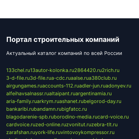
Портал строительных компаний
Актуальный каталог компаний по всей России
133chel.ru
13autor-kolonka.ru
2864420.ru
2rich.ru
3-d-file.ru
3d-file.ru
a-cdc.ru
aalse.ru
a380club.ru
airgungames.ru
accounts-112.ru
adler-jun.ru
adonyev.ru
alfeihavsalnassr.ru
altaipant.ru
argentinamia.ru
aria-family.ru
arkrym.ru
ashanet.ru
belgorod-day.ru
bankaribi.ru
bandamn.ru
bigfatcc.ru
blagodarenie-spb.ru
borodino-media.ru
card-voice.ru
cardvoice.ru
zed-online.ru
zvonitut.ru
zebra-tlt.ru
zarafshan.ru
york-life.ru
vintovoykompressor.ru