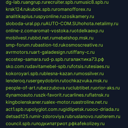
dg-lab.ru
angrup.ru
recruiter.spb.ru
music8.spb.ru
krsk124.ru
kubok.spb.ru
romanofforex.ru
analitikaplus.ru
spyonline.ru
zosikamery.ru
sloboda-ural.pp.ru
AUTO-COM.SU
hohota.net
alimy.ru
online-z.com
aromat-vostoka.ru
otdelkaexp.ru
mobilvest.ru
bbd.net.ru
mebelshop.msk.ru
smp-forum.ru
bastion-td.ru
kosmoscreative.ru
avrmotors.ru
art-galadesign.ru
tiffany-c.ru
ecostep-samara.ru
d-p.spb.ru
галактика73.рф
sko.com.ru
davitamebel-spb.ru
fotsis.ru
tesiaes.ru
kokoroyari.spb.ru
blesna-kazan.ru
mossilver.ru
lenderoq.ru
sergeydobrin.ru
tochkazvuka.msk.ru
people-of-art.ru
bezzubova.ru
clubtibet.ru
orior-aks.ru
dynamoauto.ru
szk-favorit.ru
carlines.ru
flatnsk.ru
kingbolenskaner.ru
alex-motor.ru
astroline.net.ru
act1.spb.ru
polyglot.com.ru
gidlipetsk.ru
ooo-driada.ru
detsad125.ru
mir-zdoroviya.ru
bruslanovo.ru
siterem.ru
council.spb.ru
лодкипатриот.рф
kafekolizey.ru