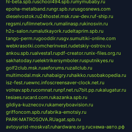
hl-beta.spb.ru
school494.spb.ru
mymubaby.ru
epoha-metalband.ru
ngr.spb.ru
rusgosnews.com
dieselvostok.ru
24hostel.msk.ru
w-dev.ru
f-ship.ru
regsmi.ru
filmnetwork.ru
malinasp.ru
kinosvin.ru
h2o-salon.ru
malutkayork.ru
deltaprim.spb.ru
tango-perm.ru
gooddir.ru
sgv.su
multiki-online.com
webkrasotki.com
cherinvest.ru
detskiy-ostrov.ru
ankou.spb.ru
alvesta1.ru
pdf-creator.ru
nix-files.org.ru
sakhatoday.ru
elektrikersymboler.ru
sputnikyes.ru
golf2club.msk.ru
aeforums.ru
zallclub.ru
multimodal.msk.ru
habaigry.ru
haikko.ru
sobakopedia.ru
isz-fest.ru
ewnc.info
screensaver-clock.net.ru
volnav.spb.ru
comnat.ru
npf.net.ru
7bit.pp.ru
kalugatur.ru
tesiaes.ru
card.com.ru
kazanka.spb.ru
gildiya-kuznecov.ru
kameryboavision.ru
griffoncom.spb.ru
fabrika-emotsiy.ru
PARK-MATROSOVA.RU
agat.spb.ru
avtoyurist-moskva1.ru
hardware.org.ru
схема-авто.рф