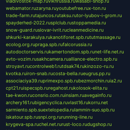
vladivostok-map.ru
vlknrussia.ru
wasabi-shop.ru
webamator.ru
zaryna.ru
youtubefree.ru
x-ton.ru
trade-farm.ru
tajuncos.ru
taksu.ru
tor-lyubov-i-grom.ru
spayderhed-2022.ru
splclub.ru
stoppamedia.ru
snow-guard.ru
slovar-ivrit.ru
cleanmedicine.ru
shkurki-karakulya.ru
kanotiforet.spb.ru
tutmassage.ru
ecolog.org.ru
praga.spb.ru
falcorussia.ru
autodoctorservis.ru
kamertondom.spb.ru
net-life.net.ru
avto-vozim.ru
sakhcamera.ru
alliance-electro.spb.ru
stroyavt.ru
controlweb1.ru
tdsak74.ru
kinzozo-ru.ru
kvotka.ru
iron-snab.ru
costa-bella.ru
eugrus.pp.ru
associaciya39.ru
primexpo.spb.ru
bezmorchin.ru
ia2.ru
cpt21.ru
ispecspb.ru
regahost.ru
kolosok-elita.ru
tae-kwon.ru
consrio.com.ru
insiam.ru
avegainfo.ru
archery161.ru
bigencyclica.ru
vlast16.ru
korru.net
sarmiento.spb.su
extelopedia.ru
lammin-suo.spb.ru
iskatour.spb.ru
snpi.org.ru
running-line.ru
krygeva-spa.ru
chel.net.ru
rust-loco.ru
dugshop.ru