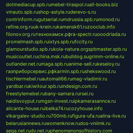
dotmediacup.spb.ru
mebel-tiraspol.ru
all-books.biz
vmauto.spb.ru
shop-astyle.ru
derevo-s.ru
contrinform.ru
gutserial.ru
mdrussia.spb.ru
monod.ru
refine.org.ru
uk-krein.ru
kamensk61.ru
zooclub.info
filonov.org.ru
технокамск.рф
ra-spectr.ru
ooodriada.ru
promelmash.spb.ru
ixtys.spb.ru
fccity.ru
glamourstudio.spb.ru
kola-nature.org
spbmaster.spb.ru
musicoutlet.ru
china.msk.ru
bulldog.su
grimm-online.ru
outlander.net.ru
maga.spb.ru
anime-sell.ru
keseloy.ru
газприборсервис.рф
karmin.spb.ru
shekswood.ru
tischlermebel.ru
automall66.ru
mag-vladimir.ru
yardbar.ru
kiwitour.spb.ru
indesign.com.ru
freestylemebel.ru
bany-samara.ru
rsei.ru
naidisvoyput.ru
mgsn-invest.ru
ipkamerasannce.ru
alicante-house.ru
ibelka74.ru
cozyhouse.info
vlkargalev-studio.ru
700mb.ru
figura-ufa.ru
alina-live.ru
belarusiannews.ru
womenknow.ru
dos-vniimk.ru
sega.net.ru
dv.net.ru
phenomenonsofhistory.com